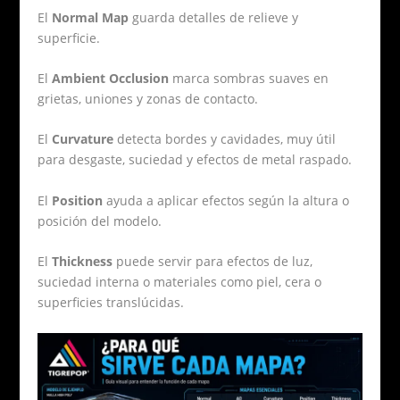
El
Normal Map
guarda detalles de relieve y
superficie.
El
Ambient Occlusion
marca sombras suaves en
grietas, uniones y zonas de contacto.
El
Curvature
detecta bordes y cavidades, muy útil
para desgaste, suciedad y efectos de metal raspado.
El
Position
ayuda a aplicar efectos según la altura o
posición del modelo.
El
Thickness
puede servir para efectos de luz,
suciedad interna o materiales como piel, cera o
superficies translúcidas.