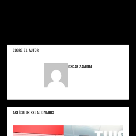
PRÓXIMO
Guacamaya Verde: El
Tesoro Alado que Lucha
por Volver a Nuestros
La Guacamaya Roja: Joya
Bosques
de las Selvas Tropicales en
Riesgo
ANTERIOR
SOBRE EL AUTOR
Oscar Zamora
ARTÍCULOS RELACIONADOS