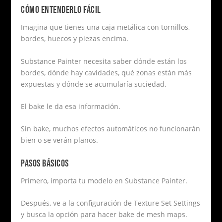
CÓMO ENTENDERLO FÁCIL
Imagina que tienes una caja metálica con tornillos,
bordes, huecos y piezas encima.
Substance Painter necesita saber dónde están los
bordes, dónde hay cavidades, qué zonas están más
expuestas y dónde se acumularía suciedad.
El bake le da esa información.
Sin bake, muchos efectos automáticos no funcionarán
bien o se verán planos.
PASOS BÁSICOS
Primero, importa tu modelo en Substance Painter.
Después, ve a la configuración de Texture Set Settings
y busca la opción para hacer bake de mesh maps.