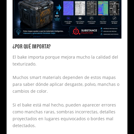
¿POR QUÉ IMPORTA?
El bake importa porque mejora mucho la calidad del
texturizado.
Muchos smart materials dependen de estos mapas
para saber dónde aplicar desgaste, polvo, manchas o
cambios de color.
Si el bake está mal hecho, pueden aparecer errores
como manchas raras, sombras incorrectas, detalles
proyectados en lugares equivocados o bordes mal
detectados.