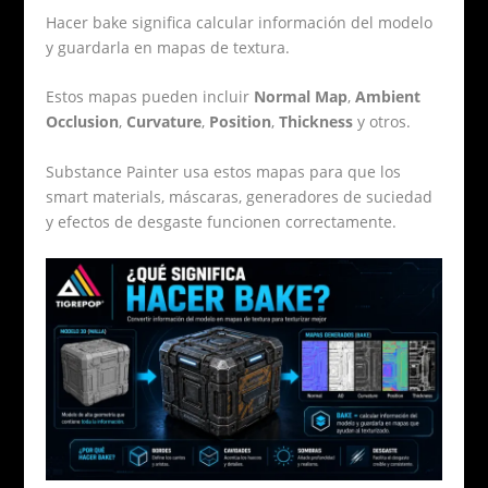
Hacer bake significa calcular información del modelo
y guardarla en mapas de textura.
Estos mapas pueden incluir
Normal Map
,
Ambient
Occlusion
,
Curvature
,
Position
,
Thickness
y otros.
Substance Painter usa estos mapas para que los
smart materials, máscaras, generadores de suciedad
y efectos de desgaste funcionen correctamente.