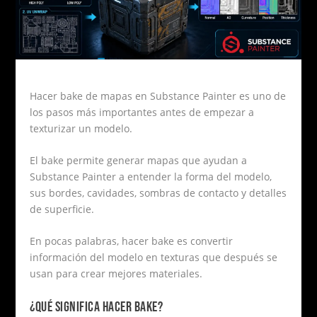
Hacer bake de mapas en Substance Painter es uno de
los pasos más importantes antes de empezar a
texturizar un modelo.
El bake permite generar mapas que ayudan a
Substance Painter a entender la forma del modelo,
sus bordes, cavidades, sombras de contacto y detalles
de superficie.
En pocas palabras, hacer bake es convertir
información del modelo en texturas que después se
usan para crear mejores materiales.
¿QUÉ SIGNIFICA HACER BAKE?