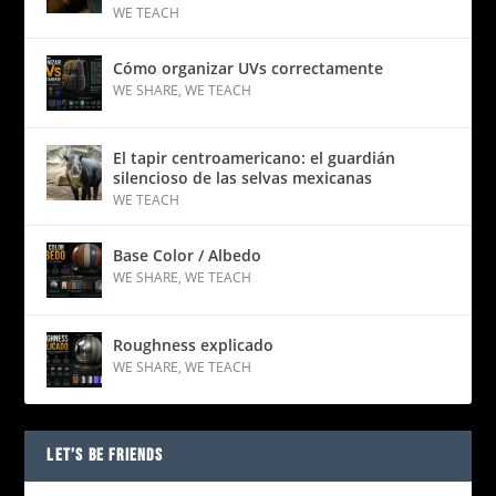
WE TEACH
Cómo organizar UVs correctamente
WE SHARE
,
WE TEACH
El tapir centroamericano: el guardián
silencioso de las selvas mexicanas
WE TEACH
Base Color / Albedo
WE SHARE
,
WE TEACH
Roughness explicado
WE SHARE
,
WE TEACH
LET’S BE FRIENDS