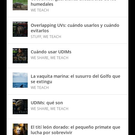
humedales
WE TEACH
Overlapping UVs: cuándo usarlos y cuándo
evitarlos
STUFF
,
WE TEACH
Cuándo usar UDIMs
WE SHARE
,
WE TEACH
La vaquita marina: el susurro del Golfo que
se extingu
WE TEACH
UDIMs: qué son
WE SHARE
,
WE TEACH
El tití león dorado: el pequeño primate que
lucha por sobrevivir