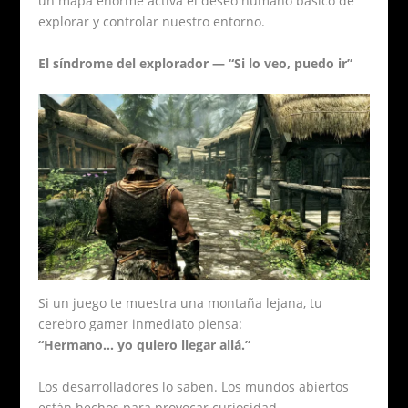
un mapa enorme activa el deseo humano básico de
explorar y controlar nuestro entorno.
El síndrome del explorador — “Si lo veo, puedo ir”
Si un juego te muestra una montaña lejana, tu
cerebro gamer inmediato piensa:
“Hermano… yo quiero llegar allá.”
Los desarrolladores lo saben. Los mundos abiertos
están hechos para provocar curiosidad.