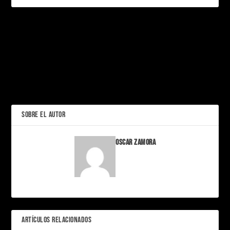
PRÓXIMO
Super Guía Express para
Crear una Marca Viral en
Bu Cuarón: La Björk
Pleno 2026 (o Cómo Jugar
Mexicana
a Ser Dios con WiFi)
ANTERIOR
SOBRE EL AUTOR
Oscar Zamora
ARTÍCULOS RELACIONADOS