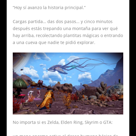
“Hoy sí avanzo la historia principal.”
Cargas partida… das dos pasos… y cinco minutos
después estás trepando una montaña para ver qué
hay arriba, recolectando plantitas mágicas o entrando
a una cueva que nadie te pidió explorar.
No importa si es Zelda, Elden Ring, Skyrim o GTA: