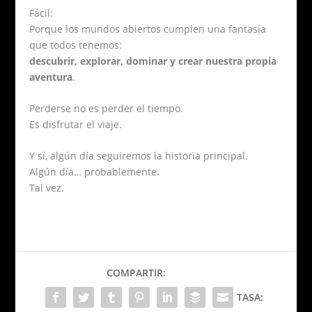
Fácil:
Porque los mundos abiertos cumplen una fantasía
que todos tenemos:
descubrir, explorar, dominar y crear nuestra propia
aventura
.
Perderse no es perder el tiempo.
Es disfrutar el viaje.
Y sí, algún día seguiremos la historia principal.
Algún día… probablemente.
Tal vez.
COMPARTIR:
TASA: