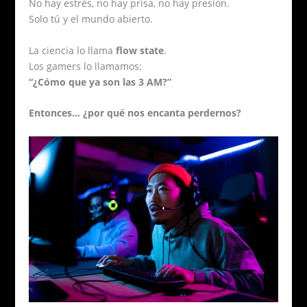
No hay estrés, no hay prisa, no hay presión.
Solo tú y el mundo abierto.
La ciencia lo llama
flow state
.
Los gamers lo llamamos:
“¿Cómo que ya son las 3 AM?”
Entonces… ¿por qué nos encanta perdernos?