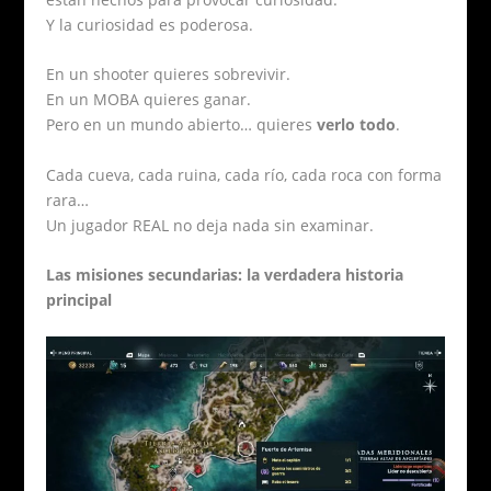
Y la curiosidad es poderosa.
En un shooter quieres sobrevivir.
En un MOBA quieres ganar.
Pero en un mundo abierto… quieres
verlo todo
.
Cada cueva, cada ruina, cada río, cada roca con forma
rara…
Un jugador REAL no deja nada sin examinar.
Las misiones secundarias: la verdadera historia
principal