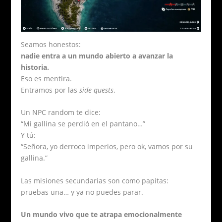
Seamos honestos:
nadie entra a un mundo abierto a avanzar la
historia.
Eso es mentira.
Entramos por las
side quests
.
Un NPC random te dice:
“Mi gallina se perdió en el pantano…”
Y tú:
“Señora, yo derroco imperios, pero ok, vamos por su
gallina.”
Las misiones secundarias son como papitas:
pruebas una… y ya no puedes parar.
Un mundo vivo que te atrapa emocionalmente