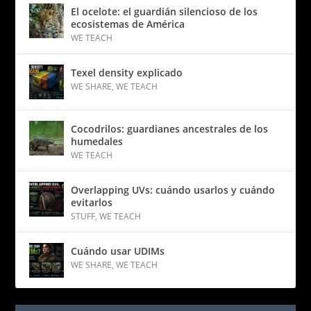
El ocelote: el guardián silencioso de los
ecosistemas de América
WE TEACH
Texel density explicado
WE SHARE
,
WE TEACH
Cocodrilos: guardianes ancestrales de los
humedales
WE TEACH
Overlapping UVs: cuándo usarlos y cuándo
evitarlos
STUFF
,
WE TEACH
Cuándo usar UDIMs
WE SHARE
,
WE TEACH