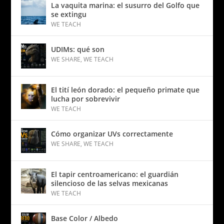
La vaquita marina: el susurro del Golfo que
se extingu
WE TEACH
UDIMs: qué son
WE SHARE
,
WE TEACH
El tití león dorado: el pequeño primate que
lucha por sobrevivir
WE TEACH
Cómo organizar UVs correctamente
WE SHARE
,
WE TEACH
El tapir centroamericano: el guardián
silencioso de las selvas mexicanas
WE TEACH
Base Color / Albedo