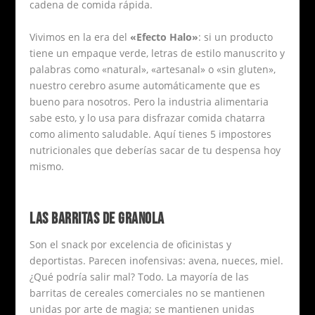
cadena de comida rápida.
Vivimos en la era del
«Efecto Halo»
: si un producto
tiene un empaque verde, letras de estilo manuscrito y
palabras como «natural», «artesanal» o «sin gluten»,
nuestro cerebro asume automáticamente que es
bueno para nosotros. Pero la industria alimentaria
sabe esto, y lo usa para disfrazar comida chatarra
como alimento saludable. Aquí tienes 5 impostores
nutricionales que deberías sacar de tu despensa hoy
mismo.
LAS BARRITAS DE GRANOLA
Son el snack por excelencia de oficinistas y
deportistas. Parecen inofensivas: avena, nueces, miel.
¿Qué podría salir mal? Todo. La mayoría de las
barritas de cereales comerciales no se mantienen
unidas por arte de magia; se mantienen unidas