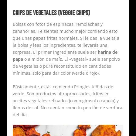
CHIPS DE VEGETALES (VEGGIE CHIPS)
Bolsas con fotos de espinacas, remolachas y
zanahorias. Te sientes mucho mejor comiendo esto
que unas papas fritas normales. Si le das la vuelta a
la bolsa y lees los ingredientes, te llevarás una
sorpresa. El primer ingrediente suele ser
harina de
papa
o almidón de maíz. El «vegetal» suele ser polvo
de vegetales o puré reconstituido en cantidades
mínimas, solo para dar color (verde o rojo).
Básicamente, estás comiendo Pringles teñidas de
verde. Son productos ultraprocesados, fritos en
aceites vegetales refinados (como girasol o canola) y
llenos de sal. No cuentan como tu porción de verdura
del día.