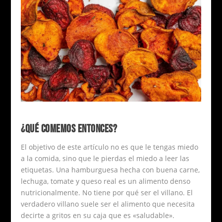
¿QUÉ COMEMOS ENTONCES?
El objetivo de este artículo no es que le tengas miedo
a la comida, sino que le pierdas el miedo a leer las
etiquetas. Una hamburguesa hecha con buena carne,
lechuga, tomate y queso real es un alimento denso
nutricionalmente. No tiene por qué ser el villano. El
verdadero villano suele ser el alimento que necesita
decirte a gritos en su caja que es «saludable».