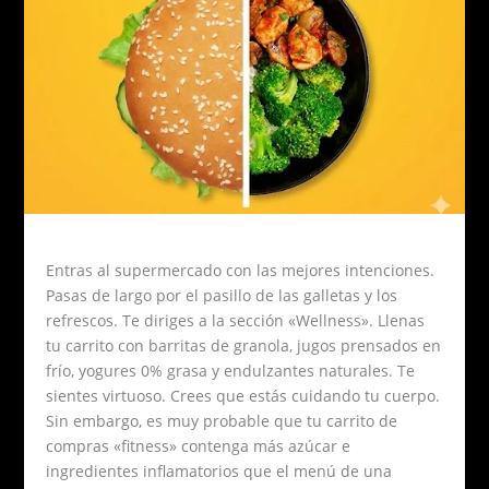
Entras al supermercado con las mejores intenciones.
Pasas de largo por el pasillo de las galletas y los
refrescos. Te diriges a la sección «Wellness». Llenas
tu carrito con barritas de granola, jugos prensados en
frío, yogures 0% grasa y endulzantes naturales. Te
sientes virtuoso. Crees que estás cuidando tu cuerpo.
Sin embargo, es muy probable que tu carrito de
compras «fitness» contenga más azúcar e
ingredientes inflamatorios que el menú de una