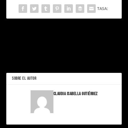
TASA:
PRÓXIMO
Una amistad inesperada;
Los guepardos y sus
perros de apoyo
Plantas y animales
emocional
adorables que podrían
matarte en segundos (y tú
ANTERIOR
querrías acariciarlos)
SOBRE EL AUTOR
Claudia Isabella Gutiérrez