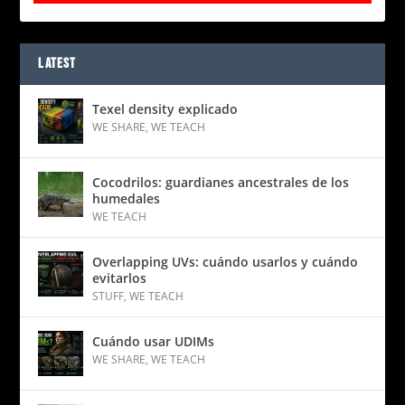
LATEST
Texel density explicado
WE SHARE
,
WE TEACH
Cocodrilos: guardianes ancestrales de los
humedales
WE TEACH
Overlapping UVs: cuándo usarlos y cuándo
evitarlos
STUFF
,
WE TEACH
Cuándo usar UDIMs
WE SHARE
,
WE TEACH