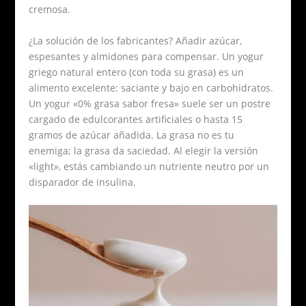
cremosa.
¿La solución de los fabricantes? Añadir azúcar,
espesantes y almidones para compensar. Un yogur
griego natural entero (con toda su grasa) es un
alimento excelente: saciante y bajo en carbohidratos.
Un yogur «0% grasa sabor fresa» suele ser un postre
cargado de edulcorantes artificiales o hasta 15
gramos de azúcar añadida. La grasa no es tu
enemiga; la grasa da saciedad. Al elegir la versión
«light», estás cambiando un nutriente neutro por un
disparador de insulina.