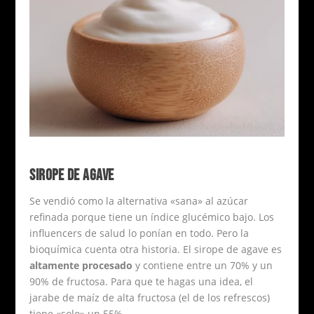
SIROPE DE AGAVE
Se vendió como la alternativa «sana» al azúcar
refinada porque tiene un índice glucémico bajo. Los
influencers de salud lo ponían en todo. Pero la
bioquímica cuenta otra historia. El sirope de agave es
altamente procesado
y contiene entre un 70% y un
90% de fructosa. Para que te hagas una idea, el
jarabe de maíz de alta fructosa (el de los refrescos)
tiene «solo» un 55%.