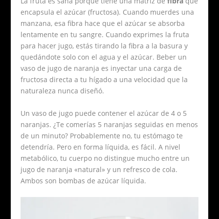
La fruta es sana porque tiene una matriz de
fibra
que
encapsula el azúcar (fructosa). Cuando muerdes una
manzana, esa fibra hace que el azúcar se absorba
lentamente en tu sangre. Cuando exprimes la fruta
para hacer jugo, estás tirando la fibra a la basura y
quedándote solo con el agua y el azúcar. Beber un
vaso de jugo de naranja es inyectar una carga de
fructosa directa a tu hígado a una velocidad que la
naturaleza nunca diseñó.
Un vaso de jugo puede contener el azúcar de 4 o 5
naranjas. ¿Te comerías 5 naranjas seguidas en menos
de un minuto? Probablemente no, tu estómago te
detendría. Pero en forma líquida, es fácil. A nivel
metabólico, tu cuerpo no distingue mucho entre un
jugo de naranja «natural» y un refresco de cola.
Ambos son bombas de azúcar líquida.