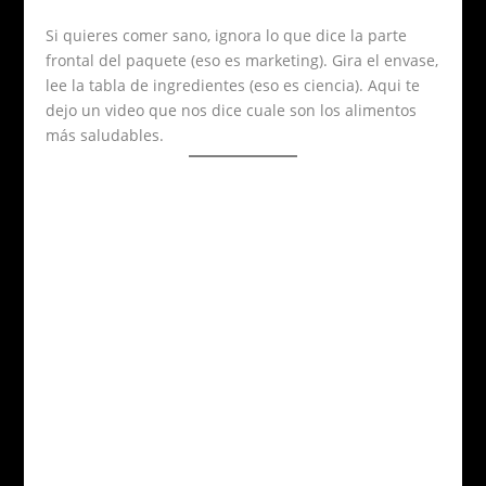
Si quieres comer sano, ignora lo que dice la parte
frontal del paquete (eso es marketing). Gira el envase,
lee la tabla de ingredientes (eso es ciencia). Aqui te
dejo un video que nos dice cuale son los alimentos
más saludables.