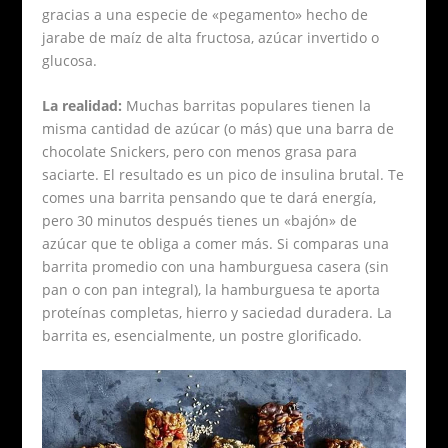
gracias a una especie de «pegamento» hecho de
jarabe de maíz de alta fructosa, azúcar invertido o
glucosa.
La realidad:
Muchas barritas populares tienen la
misma cantidad de azúcar (o más) que una barra de
chocolate Snickers, pero con menos grasa para
saciarte. El resultado es un pico de insulina brutal. Te
comes una barrita pensando que te dará energía,
pero 30 minutos después tienes un «bajón» de
azúcar que te obliga a comer más. Si comparas una
barrita promedio con una hamburguesa casera (sin
pan o con pan integral), la hamburguesa te aporta
proteínas completas, hierro y saciedad duradera. La
barrita es, esencialmente, un postre glorificado.