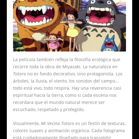
La película también refleja la filosofía ecológica que
recorre toda la obra de Miyazaki. La naturaleza en
Totoro
no es fondo decorativo, sino protagonista. Los
árboles, la lluvia, el viento, los sonidos del campo…
todo está vivo, todo respira. Hay una reverencia casi
espiritual hacia la tierra, como si cada escena nos
recordara que el mundo natural merece ser
escuchado, respetado y protegido.
Visualmente,
Mi Vecino Totoro
es un festín de texturas,
colores suaves y animación orgánica. Cada fotograma
está cuidadosamente diseñado para transmitir