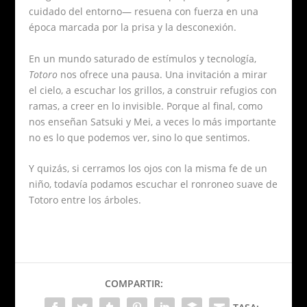
cuidado del entorno— resuena con fuerza en una
época marcada por la prisa y la desconexión.
En un mundo saturado de estímulos y tecnología,
Totoro
nos ofrece una pausa. Una invitación a mirar
el cielo, a escuchar los grillos, a construir refugios con
ramas, a creer en lo invisible. Porque al final, como
nos enseñan Satsuki y Mei, a veces lo más importante
no es lo que podemos ver, sino lo que sentimos.
Y quizás, si cerramos los ojos con la misma fe de un
niño, todavía podamos escuchar el ronroneo suave de
Totoro entre los árboles.
COMPARTIR: