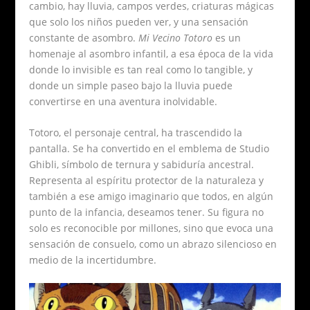
cambio, hay lluvia, campos verdes, criaturas mágicas
que solo los niños pueden ver, y una sensación
constante de asombro.
Mi Vecino Totoro
es un
homenaje al asombro infantil, a esa época de la vida
donde lo invisible es tan real como lo tangible, y
donde un simple paseo bajo la lluvia puede
convertirse en una aventura inolvidable.
Totoro, el personaje central, ha trascendido la
pantalla. Se ha convertido en el emblema de Studio
Ghibli, símbolo de ternura y sabiduría ancestral.
Representa al espíritu protector de la naturaleza y
también a ese amigo imaginario que todos, en algún
punto de la infancia, deseamos tener. Su figura no
solo es reconocible por millones, sino que evoca una
sensación de consuelo, como un abrazo silencioso en
medio de la incertidumbre.