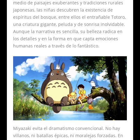
medio de paisajes exuberantes y tradiciones rurales
japonesas, las niñas descubren la existencia de
espíritus del bosque, entre ellos el entrañable Totoro,
una criatura gigante, peluda y de sonrisa inolvidable.
Aunque la narrativa es sencilla, su belleza radica en
los detalles y en la forma en que capta emociones
humanas reales a través de lo fantástico.
Miyazaki evita el dramatismo convencional. No hay
villanos, ni batallas épicas, ni moralejas forzadas. En