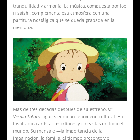
tranquilidad y armonía. La música, compuesta por Joe
Hisaishi, complementa esa atmósfera con una
partitura nostálgica que se queda grabada en la
memoria.
Más de tres décadas después de su estreno,
Mi
Vecino Totoro
sigue siendo un fenómeno cultural. Ha
inspirado a artistas, escritores y cineastas en todo el
mundo. Su mensaje —la importancia de la
imaginación, la familia, el tiempo presente y el