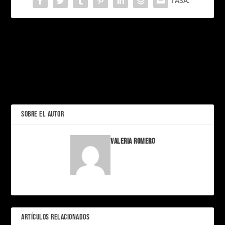
TASA:
PRÓXIMO
Carlos Alcaraz: El heredero
del trono del tenis
mundial
BTS: Más que una
boyband, un fenómeno
ANTERIOR
cultural
SOBRE EL AUTOR
Valeria Romero
ARTÍCULOS RELACIONADOS