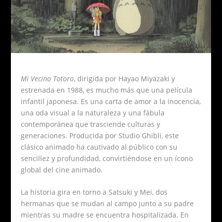
Mi Vecino Totoro
, dirigida por Hayao Miyazaki y
estrenada en 1988, es mucho más que una película
infantil japonesa. Es una carta de amor a la inocencia,
una oda visual a la naturaleza y una fábula
contemporánea que trasciende culturas y
generaciones. Producida por Studio Ghibli, este
clásico animado ha cautivado al público con su
sencillez y profundidad, convirtiéndose en un ícono
global del cine animado.
La historia gira en torno a Satsuki y Mei, dos
hermanas que se mudan al campo junto a su padre
mientras su madre se encuentra hospitalizada. En