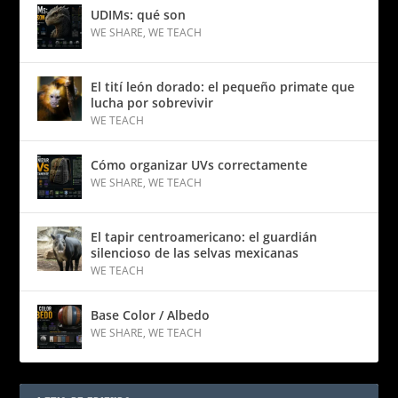
UDIMs: qué son
WE SHARE
,
WE TEACH
El tití león dorado: el pequeño primate que
lucha por sobrevivir
WE TEACH
Cómo organizar UVs correctamente
WE SHARE
,
WE TEACH
El tapir centroamericano: el guardián
silencioso de las selvas mexicanas
WE TEACH
Base Color / Albedo
WE SHARE
,
WE TEACH