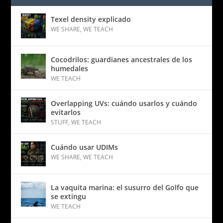
Texel density explicado
WE SHARE
,
WE TEACH
Cocodrilos: guardianes ancestrales de los
humedales
WE TEACH
Overlapping UVs: cuándo usarlos y cuándo
evitarlos
STUFF
,
WE TEACH
Cuándo usar UDIMs
WE SHARE
,
WE TEACH
La vaquita marina: el susurro del Golfo que
se extingu
WE TEACH