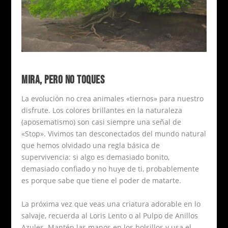
MIRA, PERO NO TOQUES
La evolución no crea animales «tiernos» para nuestro
disfrute. Los colores brillantes en la naturaleza
(aposematismo) son casi siempre una señal de
«Stop». Vivimos tan desconectados del mundo natural
que hemos olvidado una regla básica de
supervivencia: si algo es demasiado bonito,
demasiado confiado y no huye de ti, probablemente
es porque sabe que tiene el poder de matarte.
La próxima vez que veas una criatura adorable en lo
salvaje, recuerda al Loris Lento o al Pulpo de Anillos
Azules. Mantén las manos en los bolsillos y usa el