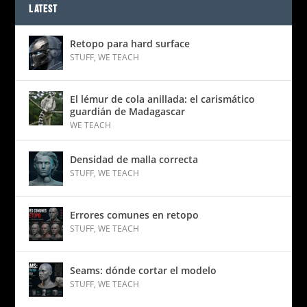
LATEST
Retopo para hard surface
STUFF
,
WE TEACH
El lémur de cola anillada: el carismático
guardián de Madagascar
WE TEACH
Densidad de malla correcta
STUFF
,
WE TEACH
Errores comunes en retopo
STUFF
,
WE TEACH
Seams: dónde cortar el modelo
STUFF
,
WE TEACH