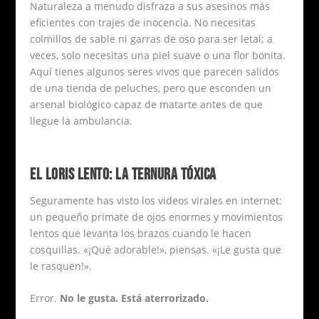
Naturaleza a menudo disfraza a sus asesinos más
eficientes con trajes de inocencia. No necesitas
colmillos de sable ni garras de oso para ser letal; a
veces, solo necesitas una piel suave o una flor bonita.
Aquí tienes algunos seres vivos que parecen salidos
de una tienda de peluches, pero que esconden un
arsenal biológico capaz de matarte antes de que
llegue la ambulancia.
EL LORIS LENTO: LA TERNURA TÓXICA
Seguramente has visto los videos virales en internet:
un pequeño primate de ojos enormes y movimientos
lentos que levanta los brazos cuando le hacen
cosquillas. «¡Qué adorable!», piensas. «¡Le gusta que
le rasquen!».
Error.
No le gusta. Está aterrorizado.