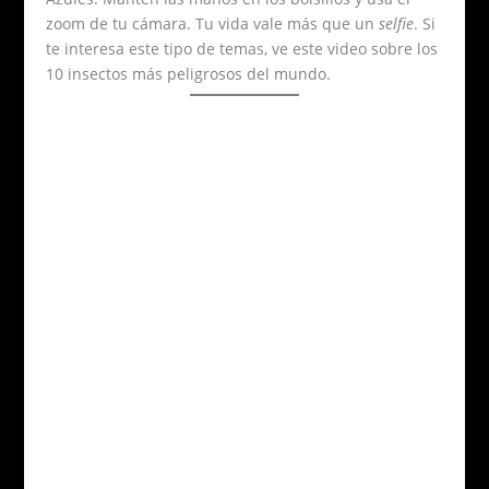
zoom de tu cámara. Tu vida vale más que un
selfie
. Si
te interesa este tipo de temas, ve este video sobre los
10 insectos más peligrosos del mundo.