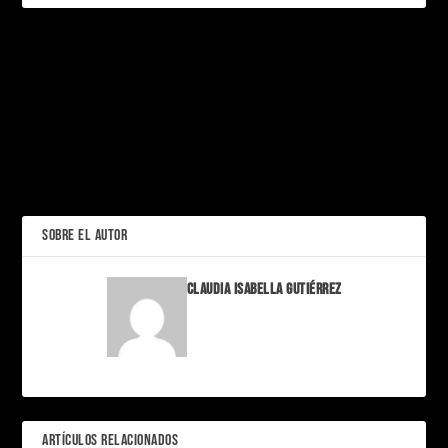
PRÓXIMO
Alimentos «saludables»
que en realidad son
peores que una
La trampa de la
hamburguesa (según
«productividad tóxica»: Por
nutricionistas)
qué hacer menos cosas te
hará ganar más dinero
ANTERIOR
SOBRE EL AUTOR
Claudia Isabella Gutiérrez
ARTÍCULOS RELACIONADOS