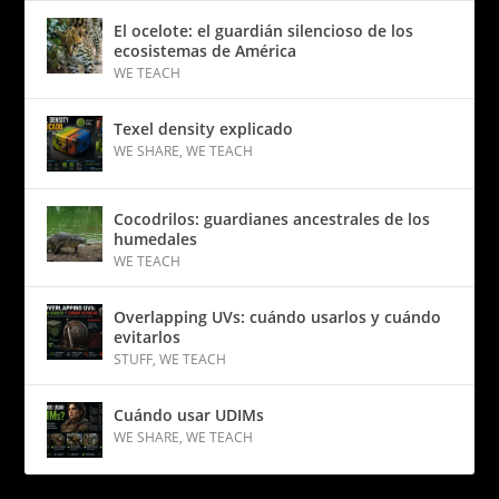
El ocelote: el guardián silencioso de los
ecosistemas de América
WE TEACH
Texel density explicado
WE SHARE
,
WE TEACH
Cocodrilos: guardianes ancestrales de los
humedales
WE TEACH
Overlapping UVs: cuándo usarlos y cuándo
evitarlos
STUFF
,
WE TEACH
Cuándo usar UDIMs
WE SHARE
,
WE TEACH