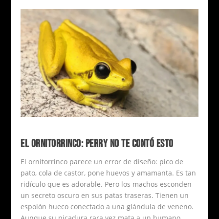
EL ORNITORRINCO: PERRY NO TE CONTÓ ESTO
El ornitorrinco parece un error de diseño: pico de
pato, cola de castor, pone huevos y amamanta. Es tan
ridículo que es adorable. Pero los machos esconden
un secreto oscuro en sus patas traseras. Tienen un
espolón hueco conectado a una glándula de veneno.
Aunque su picadura rara vez mata a un humano