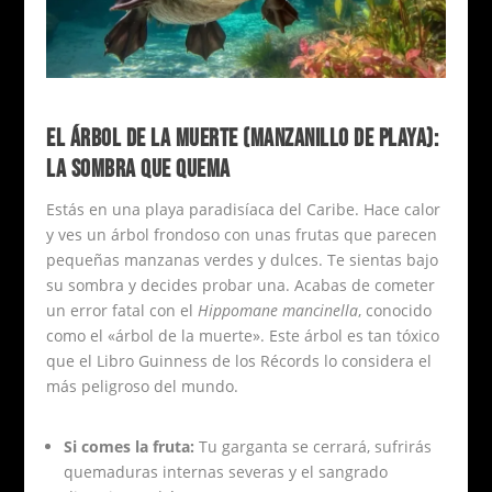
EL ÁRBOL DE LA MUERTE (MANZANILLO DE PLAYA):
LA SOMBRA QUE QUEMA
Estás en una playa paradisíaca del Caribe. Hace calor
y ves un árbol frondoso con unas frutas que parecen
pequeñas manzanas verdes y dulces. Te sientas bajo
su sombra y decides probar una. Acabas de cometer
un error fatal con el
Hippomane mancinella
, conocido
como el «árbol de la muerte». Este árbol es tan tóxico
que el Libro Guinness de los Récords lo considera el
más peligroso del mundo.
Si comes la fruta:
Tu garganta se cerrará, sufrirás
quemaduras internas severas y el sangrado