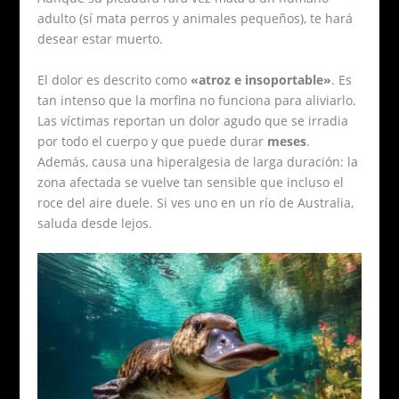
adulto (sí mata perros y animales pequeños), te hará
desear estar muerto.
El dolor es descrito como
«atroz e insoportable»
. Es
tan intenso que la morfina no funciona para aliviarlo.
Las víctimas reportan un dolor agudo que se irradia
por todo el cuerpo y que puede durar
meses
.
Además, causa una hiperalgesia de larga duración: la
zona afectada se vuelve tan sensible que incluso el
roce del aire duele. Si ves uno en un río de Australia,
saluda desde lejos.