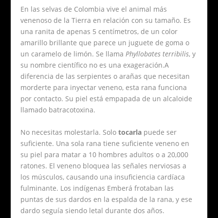
En las selvas de Colombia vive el animal más
venenoso de la Tierra en relación con su tamaño. Es
una ranita de apenas 5 centímetros, de un color
amarillo brillante que parece un juguete de goma o
un caramelo de limón. Se llama
Phyllobates terribilis
, y
su nombre científico no es una exageración.A
diferencia de las serpientes o arañas que necesitan
morderte para inyectar veneno, esta rana funciona
por contacto. Su piel está empapada de un alcaloide
llamado batracotoxina.
No necesitas molestarla. Solo
tocarla
puede ser
suficiente. Una sola rana tiene suficiente veneno en
su piel para matar a 10 hombres adultos o a 20,000
ratones. El veneno bloquea las señales nerviosas a
los músculos, causando una insuficiencia cardíaca
fulminante. Los indígenas Emberá frotaban las
puntas de sus dardos en la espalda de la rana, y ese
dardo seguía siendo letal durante dos años.