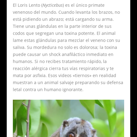
El Loris Lento (
Nycticebus
) es el único primate
venenoso del mundo. Cuando levanta los brazos, no
está pidiendo un abrazo; está cargando su arma.
Tiene unas glándulas en la parte interior de sus
codos que segregan una toxina potente. El animal
lame estas glándulas para mezclar el veneno con su
saliva. Su mordedura no solo es dolorosa; la toxina
puede causar un shock anafiláctico inmediato en
humanos. Si no recibes tratamiento rápido, la
reacción alérgica cierra tus vías respiratorias y te
mata por asfixia. Esos videos «tiernos» en realidad
muestran a un animal salvaje preparando su defensa
letal contra un humano ignorante.