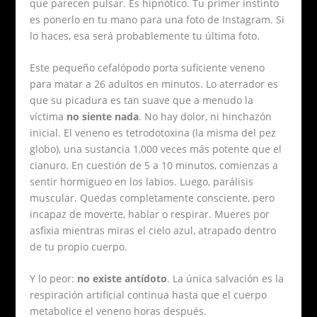
que parecen pulsar. Es hipnótico. Tu primer instinto
es ponerlo en tu mano para una foto de Instagram. Si
lo haces, esa será probablemente tu última foto.
Este pequeño cefalópodo porta suficiente veneno
para matar a 26 adultos en minutos. Lo aterrador es
que su picadura es tan suave que a menudo la
víctima
no siente nada
. No hay dolor, ni hinchazón
inicial. El veneno es tetrodotoxina (la misma del pez
globo), una sustancia 1,000 veces más potente que el
cianuro. En cuestión de 5 a 10 minutos, comienzas a
sentir hormigueo en los labios. Luego, parálisis
muscular. Quedas completamente consciente, pero
incapaz de moverte, hablar o respirar. Mueres por
asfixia mientras miras el cielo azul, atrapado dentro
de tu propio cuerpo.
Y lo peor:
no existe antídoto
. La única salvación es la
respiración artificial continua hasta que el cuerpo
metabolice el veneno horas después.