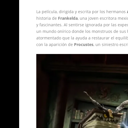
La película, dirigida y escrita por los hermanos
historia de
Frankelda
, una joven escritora mexi
y fascinantes. Al sentirse ignorada por las expe
un mundo onírico donde los monstruos de sus hi
atormentado que la ayuda a restaurar el equilib
con la aparición de
Procustes
, un siniestro es