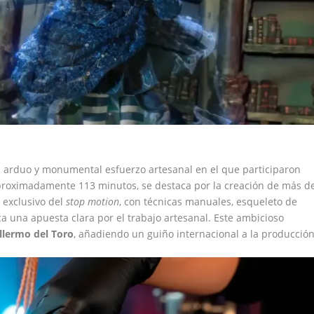
 arduo y monumental esfuerzo artesanal en el que participaron
 aproximadamente 113 minutos, se destaca por la creación de más d
o exclusivo del
stop motion
, con técnicas manuales, esqueleto de
a una apuesta clara por el trabajo artesanal. Este ambicioso
llermo del Toro
, añadiendo un guiño internacional a la producción