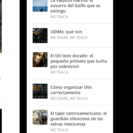
La vaquita marina: el
susurro del Golfo que se
extingu
WE TEACH
UDIMs: qué son
WE SHARE
,
WE TEACH
El tití león dorado: el
pequeño primate que lucha
por sobrevivir
WE TEACH
e
Cómo organizar UVs
correctamente
WE SHARE
,
WE TEACH
.
El tapir centroamericano: el
guardián silencioso de las
selvas mexicanas
WE TEACH