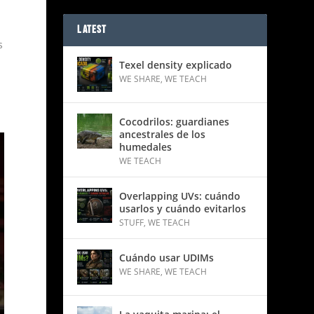
LATEST
s
Texel density explicado
WE SHARE
,
WE TEACH
a
Cocodrilos: guardianes
ancestrales de los
humedales
WE TEACH
Overlapping UVs: cuándo
usarlos y cuándo evitarlos
STUFF
,
WE TEACH
Cuándo usar UDIMs
WE SHARE
,
WE TEACH