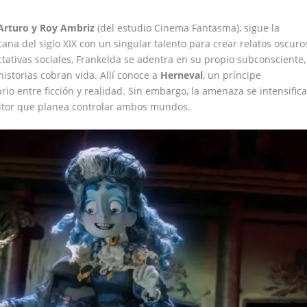
Arturo y Roy Ambriz
(del estudio Cinema Fantasma), sigue la
cana del siglo XIX con un singular talento para crear relatos oscuro
ctativas sociales, Frankelda se adentra en su propio subconsciente,
storias cobran vida. Allí conoce a
Herneval
, un príncipe
rio entre ficción y realidad. Sin embargo, la amenaza se intensific
critor que planea controlar ambos mundos.