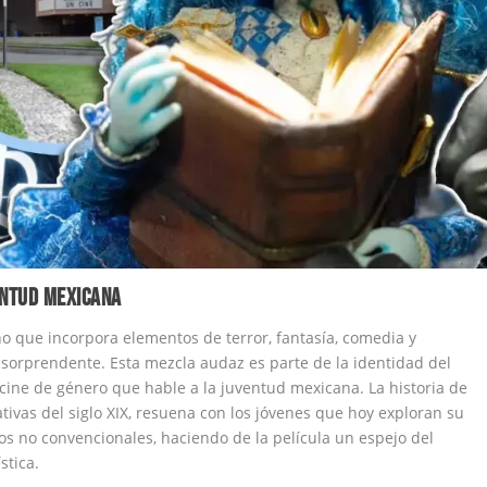
ENTUD MEXICANA
no que incorpora elementos de terror, fantasía, comedia y
sorprendente. Esta mezcla audaz es parte de la identidad del
 cine de género que hable a la juventud mexicana. La historia de
tivas del siglo XIX, resuena con los jóvenes que hoy exploran su
os no convencionales, haciendo de la película un espejo del
stica.