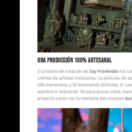
UNA PRODUCCIÓN 100% ARTESANAL
El proceso de creación de
Soy Frankelda
fue un
cientos de artistas mexicanos. La película, de
200 marionetas y 50 escenarios distintos. El us
alambre e impresión 3D para piezas clave, marc
proyecto contó con la mentoría del cineasta
Gui