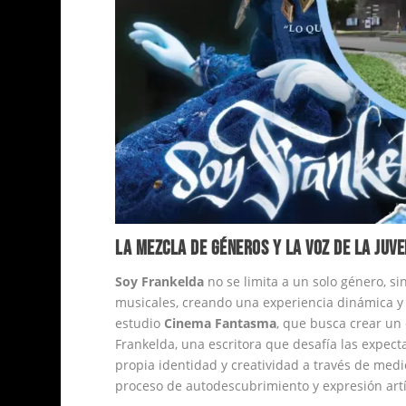
LA MEZCLA DE GÉNEROS Y LA VOZ DE LA JUV
Soy Frankelda
no se limita a un solo género, si
musicales, creando una experiencia dinámica y 
estudio
Cinema Fantasma
, que busca crear un
Frankelda, una escritora que desafía las expecta
propia identidad y creatividad a través de medi
proceso de autodescubrimiento y expresión artí