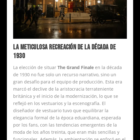
LA METICULOSA RECREACIÓN DE LA DÉCADA DE
1930
La elección de situar
The Grand Finale
en la década
de 1930 no fue solo un recurso narrativo, sino un
gran desafío para el equipo de producción. Esta era
marcó el declive de la aristocracia terrateniente
británica y el inicio de la modernización, lo que se
reflejó en los vestuarios y la escenografía. El
diseñador de vestuario tuvo que equilibrar la
elegancia formal de la época eduardiana, esperada
por los fans, con las tendencias emergentes de la
moda de los años treinta, que eran más sencillas y
funcionales. Además, la ambientación se enfocó en el