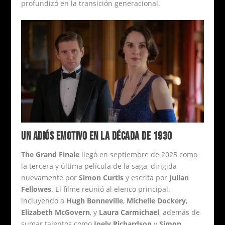
profundizó en la transición generacional.
UN ADIÓS EMOTIVO EN LA DÉCADA DE 1930
The Grand Finale
llegó en septiembre de 2025 como
la tercera y última película de la saga, dirigida
nuevamente por
Simon Curtis
y escrita por
Julian
Fellowes
. El filme reunió al elenco principal,
incluyendo a
Hugh Bonneville
,
Michelle Dockery
,
Elizabeth McGovern
, y
Laura Carmichael
, además de
sumar talentos como
Joely Richardson
y
Simon