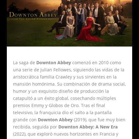
La saga de
Downton Abbey
comenzó en 2010 como
una serie de Julian Fellowes, siguiendo las vidas de la
aristocrática familia Crawley y sus sirvientes en la
mansión homónima. Su combinación de drama social,
humor y un exquisito diseño de producción la
catapultó a un éxito global, cosechando múltiples
premios Emmy y Globos de Oro. Tras el final
televisivo, la franquicia dio el salto a la pantalla
grande con
Downton Abbey
(2019), que fue muy bien
recibida, seguida por
Downton Abbey: A New Era
(2022), que exploró nuevos horizontes en Francia y