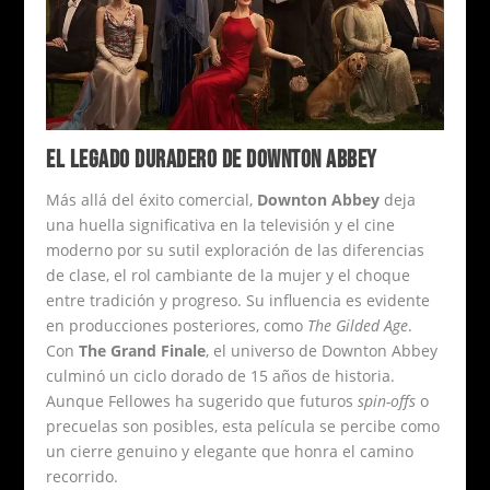
EL LEGADO DURADERO DE DOWNTON ABBEY
Más allá del éxito comercial,
Downton Abbey
deja
una huella significativa en la televisión y el cine
moderno por su sutil exploración de las diferencias
de clase, el rol cambiante de la mujer y el choque
entre tradición y progreso. Su influencia es evidente
en producciones posteriores, como
The Gilded Age
.
Con
The Grand Finale
, el universo de Downton Abbey
culminó un ciclo dorado de 15 años de historia.
Aunque Fellowes ha sugerido que futuros
spin-offs
o
precuelas son posibles, esta película se percibe como
un cierre genuino y elegante que honra el camino
recorrido.