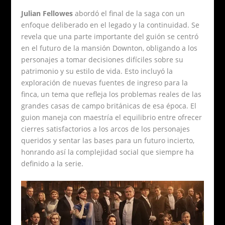
Julian Fellowes
abordó el final de la saga con un
enfoque deliberado en el legado y la continuidad. Se
revela que una parte importante del guión se centró
en el futuro de la mansión Downton, obligando a los
personajes a tomar decisiones difíciles sobre su
patrimonio y su estilo de vida. Esto incluyó la
exploración de nuevas fuentes de ingreso para la
finca, un tema que refleja los problemas reales de las
grandes casas de campo británicas de esa época. El
guion maneja con maestría el equilibrio entre ofrecer
cierres satisfactorios a los arcos de los personajes
queridos y sentar las bases para un futuro incierto,
honrando así la complejidad social que siempre ha
definido a la serie.