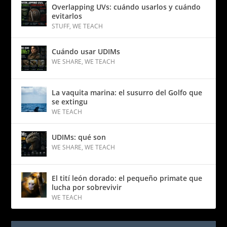
Overlapping UVs: cuándo usarlos y cuándo
evitarlos
STUFF
,
WE TEACH
Cuándo usar UDIMs
WE SHARE
,
WE TEACH
La vaquita marina: el susurro del Golfo que
se extingu
WE TEACH
UDIMs: qué son
WE SHARE
,
WE TEACH
El tití león dorado: el pequeño primate que
lucha por sobrevivir
WE TEACH