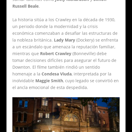
Russell Beale
.
La historia sitúa a los Crawley en la década de 1930,
un periodo donde la modernidad y la crisis
económica comenzaban a desafiar las estructuras de
la nobleza británica.
Lady Mary
(Dockery) se enfrenta
a un escándalo que amenaza la reputación familiar,
mientras que
Robert Crawley
(Bonneville) debe
tomar decisiones difíciles para asegurar el futuro de
Downton. El filme también rindió un sentido
homenaje a la
Condesa Viuda
, interpretada por la
inolvidable
Maggie Smith
, cuyo legado se convirtió en
el ancla emocional de esta despedida.