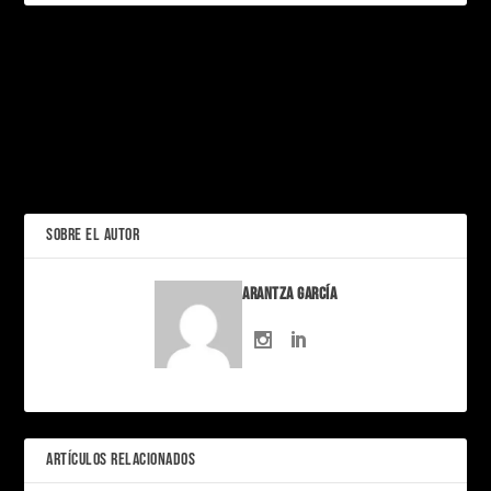
PRÓXIMO
Soy Frankelda: El hito de la
animación mexicana que
El spin-off de «Victorious»
mezcla stop motion, terror
se llamará «Hollywood
y fantasía
Arts»: Regresa la magia
musical
ANTERIOR
SOBRE EL AUTOR
Arantza García
ARTÍCULOS RELACIONADOS