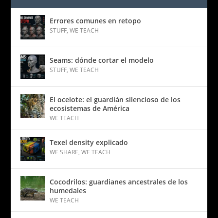
Errores comunes en retopo
STUFF
,
WE TEACH
Seams: dónde cortar el modelo
STUFF
,
WE TEACH
El ocelote: el guardián silencioso de los
ecosistemas de América
WE TEACH
Texel density explicado
WE SHARE
,
WE TEACH
Cocodrilos: guardianes ancestrales de los
humedales
WE TEACH