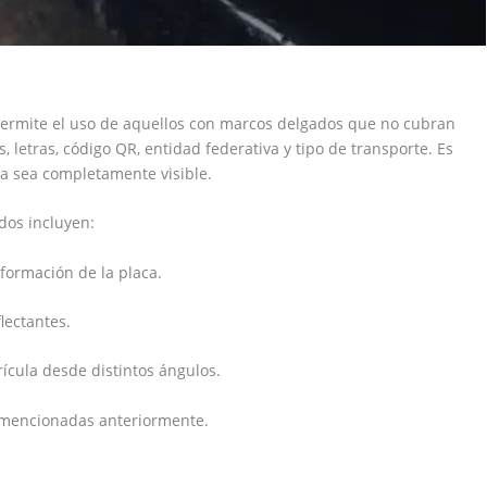
 permite el uso de aquellos con marcos delgados que no cubran
letras, código QR, entidad federativa y tipo de transporte. Es
a sea completamente visible.
idos incluyen:
nformación de la placa.
lectantes.
trícula desde distintos ángulos.
s mencionadas anteriormente.