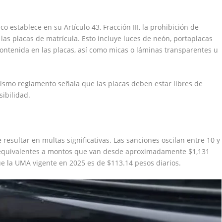
 establece en su Artículo 43, Fracción III, la prohibición de
e las placas de matrícula. Esto incluye luces de neón, portaplacas
contenida en las placas, así como micas o láminas transparentes u
l mismo reglamento señala que las placas deben estar libres de
sibilidad.
resultar en multas significativas. Las sanciones oscilan entre 10 y
 equivalentes a montos que van desde aproximadamente $1,131
e la UMA vigente en 2025 es de $113.14 pesos diarios.