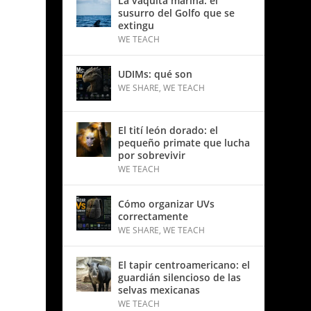
La vaquita marina: el
susurro del Golfo que se
extingu
WE TEACH
UDIMs: qué son
WE SHARE
,
WE TEACH
El tití león dorado: el
pequeño primate que lucha
por sobrevivir
WE TEACH
Cómo organizar UVs
correctamente
WE SHARE
,
WE TEACH
El tapir centroamericano: el
guardián silencioso de las
selvas mexicanas
WE TEACH