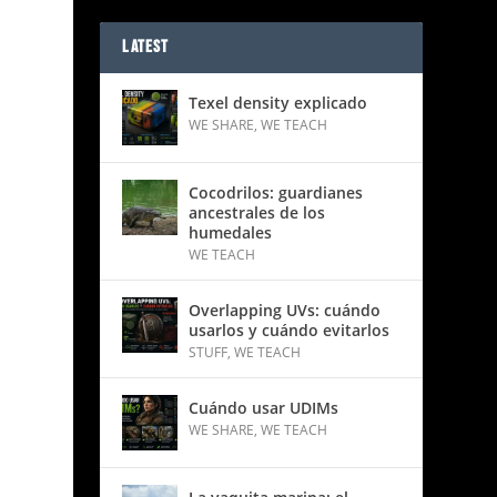
LATEST
Texel density explicado
WE SHARE
,
WE TEACH
Cocodrilos: guardianes
ancestrales de los
humedales
WE TEACH
Overlapping UVs: cuándo
usarlos y cuándo evitarlos
STUFF
,
WE TEACH
Cuándo usar UDIMs
WE SHARE
,
WE TEACH