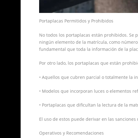
Portaplacas Permitidos y Prohibidos
No todos los portaplacas están prohibidos. Se
ningún elemento de la matrícula, como números, 
fundamental que toda la información de la plac
Por otro lado, los portaplacas que están prohib
• Aquellos que cubren parcial o totalmente la i
• Modelos que incorporan luces o elementos ref
• Portaplacas que dificultan la lectura de la ma
El uso de estos puede derivar en las sancione
Operativos y Recomendaciones