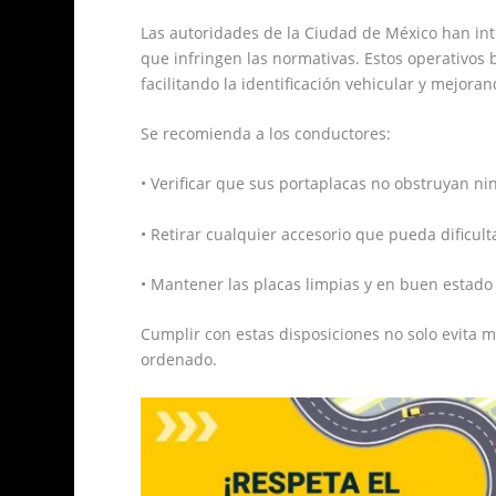
Las autoridades de la Ciudad de México han int
que infringen las normativas. Estos operativos
facilitando la identificación vehicular y mejoran
Se recomienda a los conductores:
• Verificar que sus portaplacas no obstruyan ni
• Retirar cualquier accesorio que pueda dificulta
• Mantener las placas limpias y en buen estado 
Cumplir con estas disposiciones no solo evita 
ordenado.