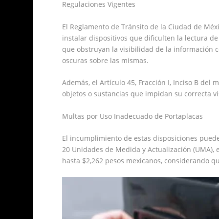
Regulaciones Vigentes
El Reglamento de Tránsito de la Ciudad de México
instalar dispositivos que dificulten la lectura d
que obstruyan la visibilidad de la información 
oscuras sobre las mismas.
Además, el Artículo 45, Fracción I, Inciso B de
objetos o sustancias que impidan su correcta vi
Multas por Uso Inadecuado de Portaplacas
El incumplimiento de estas disposiciones puede 
20 Unidades de Medida y Actualización (UMA),
hasta $2,262 pesos mexicanos, considerando qu