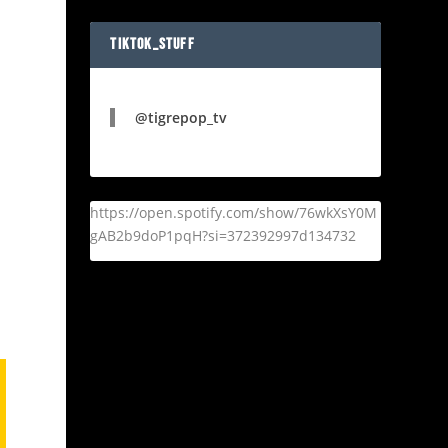
TIKTOK_STUFF
@tigrepop_tv
https://open.spotify.com/show/76wkXsY0M
gAB2b9doP1pqH?si=372392997d134732