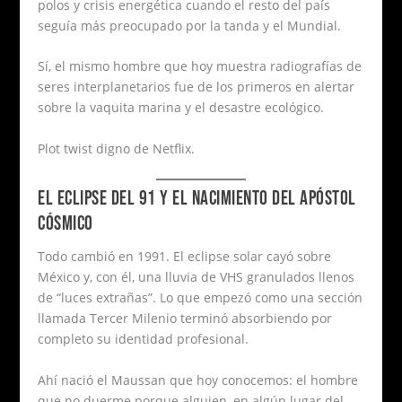
polos y crisis energética cuando el resto del país
seguía más preocupado por la tanda y el Mundial.
Sí, el mismo hombre que hoy muestra radiografías de
seres interplanetarios fue de los primeros en alertar
sobre la vaquita marina y el desastre ecológico.
Plot twist digno de Netflix.
EL ECLIPSE DEL 91 Y EL NACIMIENTO DEL APÓSTOL
CÓSMICO
Todo cambió en 1991. El eclipse solar cayó sobre
México y, con él, una lluvia de VHS granulados llenos
de “luces extrañas”. Lo que empezó como una sección
llamada Tercer Milenio terminó absorbiendo por
completo su identidad profesional.
Ahí nació el Maussan que hoy conocemos: el hombre
que no duerme porque alguien, en algún lugar del