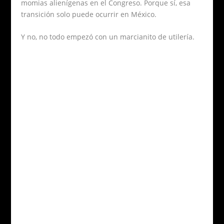
momias alienígenas en el Congreso. Porque sí, esa
transición solo puede ocurrir en México.
Y no, no todo empezó con un marcianito de utilería.