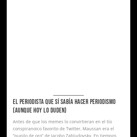
EL PERIODISTA QUE SÍ SABÍA HACER PERIODISMO
(AUNQUE HOY LO DUDEN)
Antes de que los memes lo convirtieran en el tío
conspiranoico favorito de Twitter, Maussan era el
“pupilo de oro” de Jacobo Zabludovsky. En tiempos