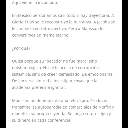
Aquí viene lo incómodo.
En México perdonamos casi todo si hay trayectoria. A
Gloria Trevi se le reconstruyó la narrativa. A Jacobo se
le canonizó en retrospectiva. Pero a Maussan lo
convertimos en meme eterno.
¿Por qué?
Quizá porque su “pecado” no fue moral sino
epistemológico. No se le acusa de corrupción
sistémica, sino de creer demasiado. De emocionarse.
De lanzarse sin red a investigar cosas que la
academia preferiría ignorar.
Maussan no depende de una televisora. Produce,
transmite, se autoparodia en comerciales de Netflix y
monetiza su propia leyenda. Se juega su prestigio y
su dinero en cada conferencia.