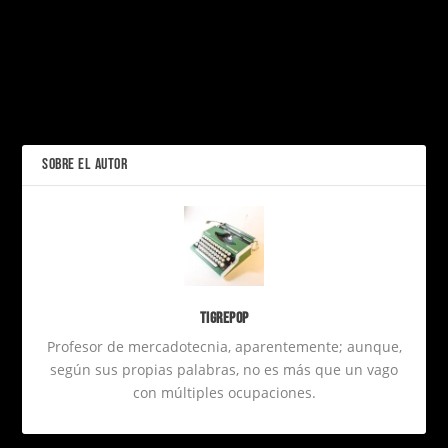
PRÓXIMO
La radio no murió, solo
está esperando que te
hartes de TikTok
FOMO vs JOMO: el miedo
moderno a quedarnos
ANTERIOR
fuera, y el placer secreto
de desconectarnos
SOBRE EL AUTOR
Tigrepop
Profesor de mercadotecnia, aparentemente; aunque,
según sus propias palabras, no es más que un vago
con múltiples ocupaciones.