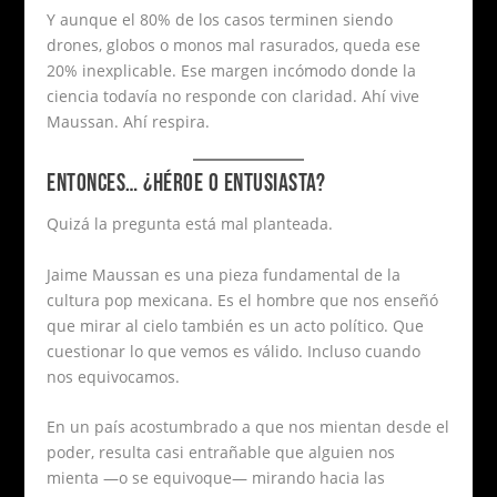
Y aunque el 80% de los casos terminen siendo
drones, globos o monos mal rasurados, queda ese
20% inexplicable. Ese margen incómodo donde la
ciencia todavía no responde con claridad. Ahí vive
Maussan. Ahí respira.
ENTONCES… ¿HÉROE O ENTUSIASTA?
Quizá la pregunta está mal planteada.
Jaime Maussan es una pieza fundamental de la
cultura pop mexicana. Es el hombre que nos enseñó
que mirar al cielo también es un acto político. Que
cuestionar lo que vemos es válido. Incluso cuando
nos equivocamos.
En un país acostumbrado a que nos mientan desde el
poder, resulta casi entrañable que alguien nos
mienta —o se equivoque— mirando hacia las