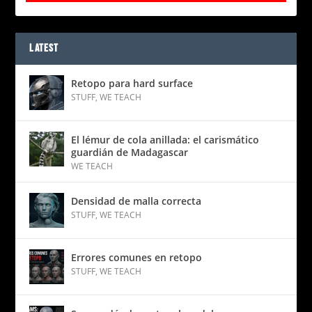
LATEST
Retopo para hard surface
STUFF
,
WE TEACH
El lémur de cola anillada: el carismático
guardián de Madagascar
WE TEACH
Densidad de malla correcta
STUFF
,
WE TEACH
Errores comunes en retopo
STUFF
,
WE TEACH