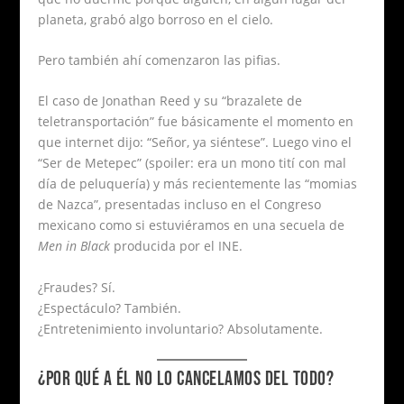
planeta, grabó algo borroso en el cielo.
Pero también ahí comenzaron las pifias.
El caso de Jonathan Reed y su “brazalete de
teletransportación” fue básicamente el momento en
que internet dijo: “Señor, ya siéntese”. Luego vino el
“Ser de Metepec” (spoiler: era un mono tití con mal
día de peluquería) y más recientemente las “momias
de Nazca”, presentadas incluso en el Congreso
mexicano como si estuviéramos en una secuela de
Men in Black
producida por el INE.
¿Fraudes? Sí.
¿Espectáculo? También.
¿Entretenimiento involuntario? Absolutamente.
¿POR QUÉ A ÉL NO LO CANCELAMOS DEL TODO?