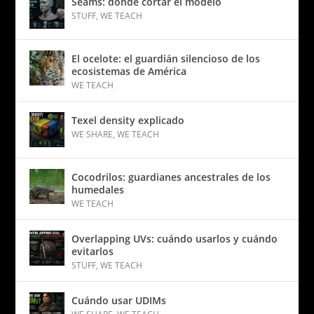
Seams: dónde cortar el modelo
STUFF
,
WE TEACH
El ocelote: el guardián silencioso de los
ecosistemas de América
WE TEACH
Texel density explicado
WE SHARE
,
WE TEACH
Cocodrilos: guardianes ancestrales de los
humedales
WE TEACH
Overlapping UVs: cuándo usarlos y cuándo
evitarlos
STUFF
,
WE TEACH
Cuándo usar UDIMs