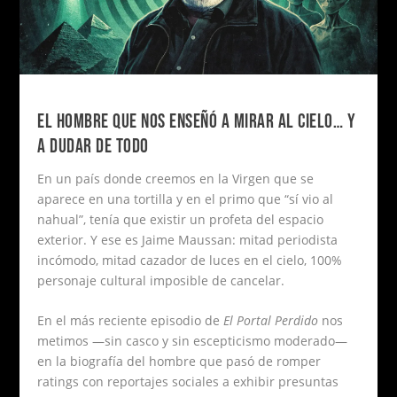
EL HOMBRE QUE NOS ENSEÑÓ A MIRAR AL CIELO… Y
A DUDAR DE TODO
En un país donde creemos en la Virgen que se
aparece en una tortilla y en el primo que “sí vio al
nahual”, tenía que existir un profeta del espacio
exterior. Y ese es Jaime Maussan: mitad periodista
incómodo, mitad cazador de luces en el cielo, 100%
personaje cultural imposible de cancelar.
En el más reciente episodio de
El Portal Perdido
nos
metimos —sin casco y sin escepticismo moderado—
en la biografía del hombre que pasó de romper
ratings con reportajes sociales a exhibir presuntas