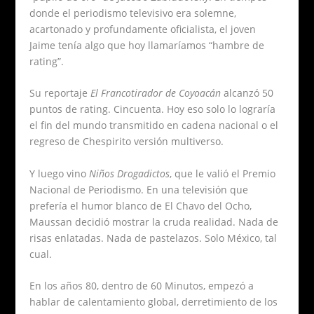
donde el periodismo televisivo era solemne,
acartonado y profundamente oficialista, el joven
Jaime tenía algo que hoy llamaríamos “hambre de
rating”.
Su reportaje
El Francotirador de Coyoacán
alcanzó 50
puntos de rating. Cincuenta. Hoy eso solo lo lograría
el fin del mundo transmitido en cadena nacional o el
regreso de Chespirito versión multiverso.
Y luego vino
Niños Drogadictos
, que le valió el Premio
Nacional de Periodismo. En una televisión que
prefería el humor blanco de El Chavo del Ocho,
Maussan decidió mostrar la cruda realidad. Nada de
risas enlatadas. Nada de pastelazos. Solo México, tal
cual.
En los años 80, dentro de 60 Minutos, empezó a
hablar de calentamiento global, derretimiento de los