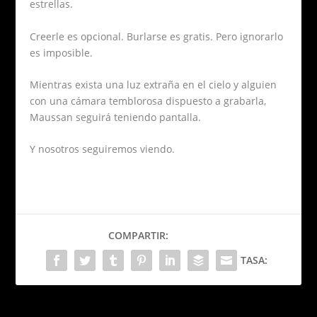
estrellas.
Creerle es opcional. Burlarse es gratis. Pero ignorarlo
es imposible.
Mientras exista una luz extraña en el cielo y alguien
con una cámara temblorosa dispuesto a grabarla,
Maussan seguirá teniendo pantalla.
Y nosotros seguiremos viendo.
COMPARTIR:
TASA: