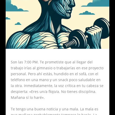
Son las 7:00 PM. Te prometiste que al llegar del
trabajo irías al gimnasio o trabajarías en ese proyecto
personal. Pero ahí estás, hundido en el sofá, con el
teléfono en una mano y un snack poco saludable en
la otra. Inmediatamente, la voz crítica en tu cabeza se
despierta: «Eres un/a flojo/a. No tienes disciplina.
Mañana sí lo haré».
Te tengo una buena noticia y una mala. La mala es
que mañana probablemente tampoco lo harás. La