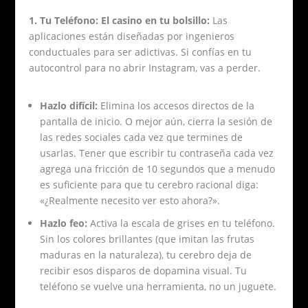
1. Tu Teléfono: El casino en tu bolsillo:
Las
aplicaciones están diseñadas por ingenieros
conductuales para ser adictivas. Si confías en tu
autocontrol para no abrir Instagram, vas a perder.
Hazlo difícil:
Elimina los accesos directos de la
pantalla de inicio. O mejor aún, cierra la sesión de
las redes sociales cada vez que termines de
usarlas. Tener que escribir tu contraseña cada vez
agrega una fricción de 10 segundos que a menudo
es suficiente para que tu cerebro racional diga:
«¿Realmente necesito ver esto ahora?».
Hazlo feo:
Activa la escala de grises en tu teléfono.
Sin los colores brillantes (que imitan las frutas
maduras en la naturaleza), tu cerebro deja de
recibir esos disparos de dopamina visual. Tu
teléfono se vuelve una herramienta, no un juguete.