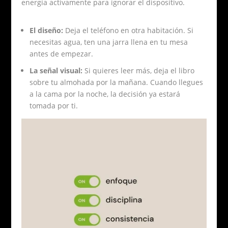
energía activamente para ignorar el dispositivo.
El diseño:
Deja el teléfono en otra habitación. Si
necesitas agua, ten una jarra llena en tu mesa
antes de empezar.
La señal visual:
Si quieres leer más, deja el libro
sobre tu almohada por la mañana. Cuando llegues
a la cama por la noche, la decisión ya estará
tomada por ti.