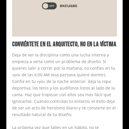
CONVIÉRTETE EN EL ARQUITECTO, NO EN LA VÍCTIMA
Deja de ver la disciplina como una lucha interna y
empieza a verla como un problema de diseño. Si
quieres salir a correr por la mañana, no confíes en tu
«yo» de las 6:00 AM (esa persona quiere dormir).
Confía en tu «yo» de la noche anterior: deja la ropa
deportiva, los tenis y los audífonos listos al lado de la
cama. Haz que tropezar con ellos sea más fácil que
ignorarlos. Cuando controlas tu entorno, el éxito deja
de ser un acto de heroísmo diario y se convierte en el
resultado natural de tu diseño.
La próxima vez que falles en un hábito, no te