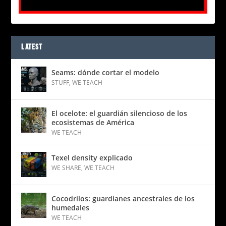
LATEST
Seams: dónde cortar el modelo
STUFF
,
WE TEACH
El ocelote: el guardián silencioso de los
ecosistemas de América
WE TEACH
Texel density explicado
WE SHARE
,
WE TEACH
Cocodrilos: guardianes ancestrales de los
humedales
WE TEACH