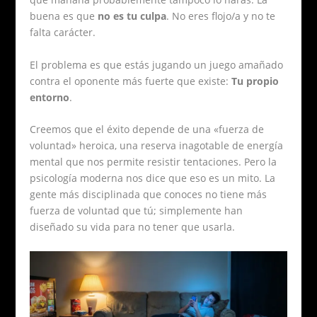
buena es que
no es tu culpa
. No eres flojo/a y no te
falta carácter.
El problema es que estás jugando un juego amañado
contra el oponente más fuerte que existe:
Tu propio
entorno
.
Creemos que el éxito depende de una «fuerza de
voluntad» heroica, una reserva inagotable de energía
mental que nos permite resistir tentaciones. Pero la
psicología moderna nos dice que eso es un mito. La
gente más disciplinada que conoces no tiene más
fuerza de voluntad que tú; simplemente han
diseñado su vida para no tener que usarla.