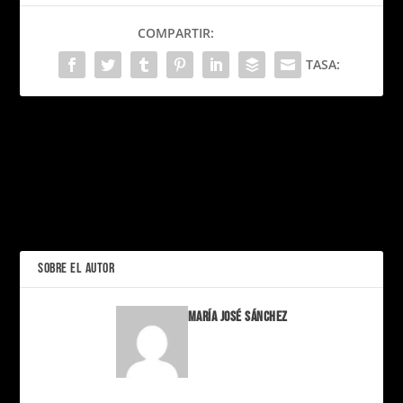
COMPARTIR:
TASA:
PRÓXIMO
Cuando cantar en español
dejó de ser “otra
categoría”
La estética “clean girl”: por
qué no es tan inocente
ANTERIOR
como parece
SOBRE EL AUTOR
María José Sánchez