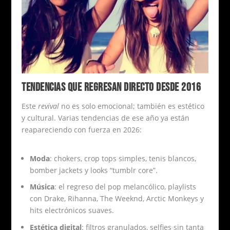
TENDENCIAS QUE REGRESAN DIRECTO DESDE 2016
Este
revival
no es solo emocional; también es estético
y cultural. Varias tendencias de ese año ya están
reapareciendo con fuerza en 2026:
Moda
: chokers, crop tops simples, tenis blancos,
bomber jackets y looks “tumblr core”.
Música
: el regreso del pop melancólico, playlists
con Drake, Rihanna, The Weeknd, Arctic Monkeys y
hits electrónicos suaves.
Estética digital
: filtros granulados, selfies sin tanta