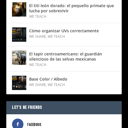
El tití león dorado: el pequeño primate que
lucha por sobrevivir
WE TEACH
Cómo organizar UVs correctamente
WE SHARE
,
WE TEACH
El tapir centroamericano: el guardián
silencioso de las selvas mexicanas
WE TEACH
Base Color / Albedo
WE SHARE
,
WE TEACH
LET’S BE FRIENDS
FACEBOOK