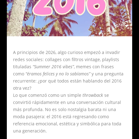
A principios de 2026, algo curioso empezó a invadir
redes sociales: collages con filtros vintage, playlists
tituladas
“Summer 2016 vibes”
, memes con frases
como
“éramos felices y no lo sabíamos”
y una pregunta
recurrente: ¿por qué todos están hablando del 2016
otra vez?
Lo que comenzó como un simple
throwback
se
convirtió rápidamente en una conversación cultural
más profunda. No es solo nostalgia barata ni una
moda pasajera: el 2016 está regresando como
referencia emocional, estética y simbólica para toda
una generación.