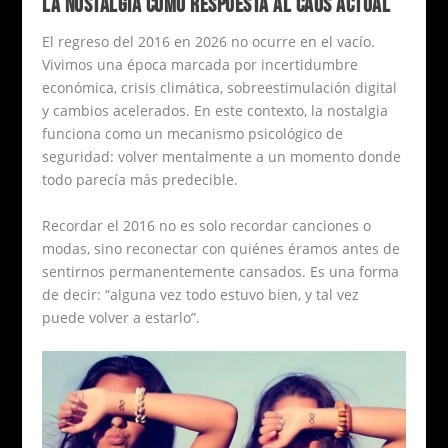
LA NOSTALGIA COMO RESPUESTA AL CAOS ACTUAL
El regreso del 2016 en 2026 no ocurre en el vacío.
Vivimos una época marcada por incertidumbre
económica, crisis climática, sobreestimulación digital
y cambios acelerados. En este contexto, la nostalgia
funciona como un mecanismo psicológico de
seguridad: volver mentalmente a un momento donde
todo parecía más predecible.
Recordar el 2016 no es solo recordar canciones o
modas, sino reconectar con quiénes éramos antes de
sentirnos permanentemente cansados. Es una forma
de decir: “alguna vez todo estuvo bien, y tal vez
puede volver a estarlo”.