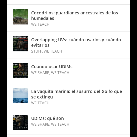
Cocodrilos: guardianes ancestrales de los
humedales
WE TEACH
Overlapping UVs: cuándo usarlos y cuándo
evitarlos
STUFF
,
WE TEACH
Cuándo usar UDIMs
WE SHARE
,
WE TEACH
La vaquita marina: el susurro del Golfo que
se extingu
WE TEACH
UDIMs: qué son
WE SHARE
,
WE TEACH