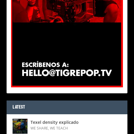
LATEST
Texel density explicado
WE SHARE
,
WE TEACH