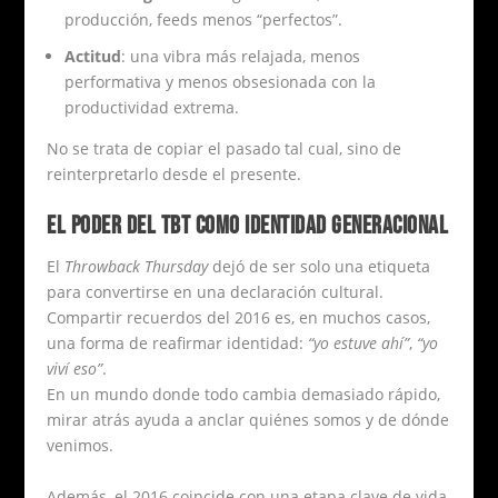
producción, feeds menos “perfectos”.
Actitud
: una vibra más relajada, menos
performativa y menos obsesionada con la
productividad extrema.
No se trata de copiar el pasado tal cual, sino de
reinterpretarlo desde el presente.
EL PODER DEL TBT COMO IDENTIDAD GENERACIONAL
El
Throwback Thursday
dejó de ser solo una etiqueta
para convertirse en una declaración cultural.
Compartir recuerdos del 2016 es, en muchos casos,
una forma de reafirmar identidad:
“yo estuve ahí”
,
“yo
viví eso”
.
En un mundo donde todo cambia demasiado rápido,
mirar atrás ayuda a anclar quiénes somos y de dónde
venimos.
Además, el 2016 coincide con una etapa clave de vida