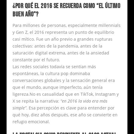
¿POR QUÉ EL 2016 SE RECUERDA COMO “EL ÚLTIMO
BUEN AÑO”?
Para millones de personas, especialmente millennials
y Gen Z, el 2016 representa un punto de equilibrio
casi mítico. Fue un año previo a grandes rupturas
colectivas: antes de la pandemia, antes de la
saturación digital extrema, antes de la ansiedad
constante por el futuro.
Las redes sociales todavía se sentían más
espontáneas, la cultura pop dominaba
conversaciones globales y la sensación general era
que el mundo, aunque imperfecto, aún tenía
ligereza.No es casualidad que en TikTok, Instagram y
X se repita la narrativa:
“en 2016 la vida era más
simple”
. Esa percepción es clave para entender por
qué hoy, diez años después, ese año se convierte en
refugio emocional.