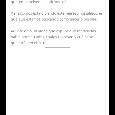
queremos volver a sentirnos así.
Y si algo nos está diciendo este regreso nostálgico, es
que aún estamos buscando cómo hacerlo posible.
Aquí te dejo un video que explica qué tendencias
había hace 10 años, cuales regresan y cuáles se
quedarán en el 2016.