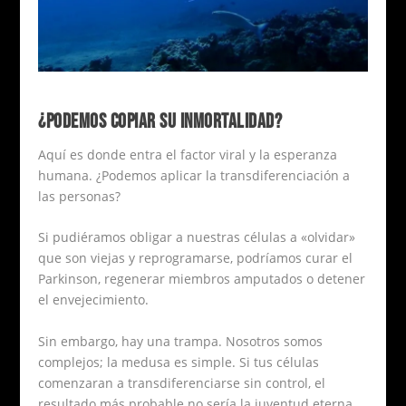
¿PODEMOS COPIAR SU INMORTALIDAD?
Aquí es donde entra el factor viral y la esperanza
humana. ¿Podemos aplicar la transdiferenciación a
las personas?
Si pudiéramos obligar a nuestras células a «olvidar»
que son viejas y reprogramarse, podríamos curar el
Parkinson, regenerar miembros amputados o detener
el envejecimiento.
Sin embargo, hay una trampa. Nosotros somos
complejos; la medusa es simple. Si tus células
comenzaran a transdiferenciarse sin control, el
resultado más probable no sería la juventud eterna,