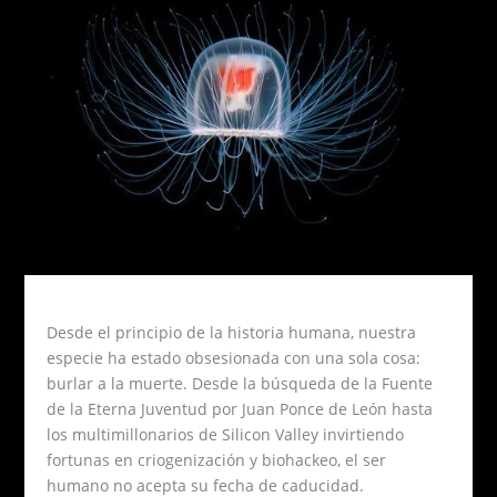
Desde el principio de la historia humana, nuestra
especie ha estado obsesionada con una sola cosa:
burlar a la muerte. Desde la búsqueda de la Fuente
de la Eterna Juventud por Juan Ponce de León hasta
los multimillonarios de Silicon Valley invirtiendo
fortunas en criogenización y biohackeo, el ser
humano no acepta su fecha de caducidad.