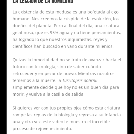
LA LECCIÓN DE LA HUMILDAD
La existencia de esta medusa es una bofetada al ego
humano. Nos creemos la cúspide de la evolución, los
dueños del planeta. Pero al final del día, una criatura
gelatinosa, que es 95% agua y no tiene pensamientos,
ha logrado lo que nuestros alquimistas, reyes y
científicos han buscado en vano durante milenios.
Quizás la inmortalidad no se trata de avanzar hacia el
futuro con tecnología, sino de saber cuándo
retroceder y empezar de nuevo. Mientras nosotros
tememos a la muerte, la
Turritopsis dohrnii
simplemente decide que hoy no es un buen día para
morir, y vuelve a la casilla de salida.
Si quieres ver con tus propios ojos cómo esta criatura
rompe las reglas de la biología y regresa a su infancia
una y otra vez, este video te muestra el increíble
proceso de rejuvenecimiento.