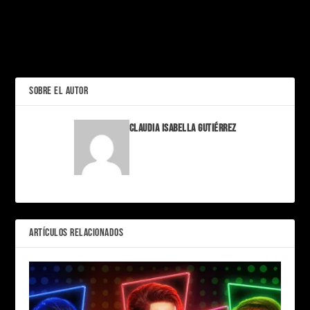
Nunca Jamás, los mataba:
La teoría original del
P.T. Barnum inventó el
«Ángel de la Muerte»
Clickbait (y las Fake News)
150 años antes de Internet
ANTERIOR
SOBRE EL AUTOR
Claudia Isabella Gutiérrez
ARTÍCULOS RELACIONADOS