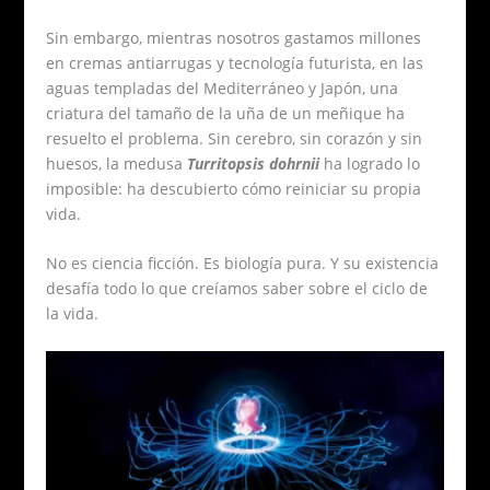
Sin embargo, mientras nosotros gastamos millones
en cremas antiarrugas y tecnología futurista, en las
aguas templadas del Mediterráneo y Japón, una
criatura del tamaño de la uña de un meñique ha
resuelto el problema. Sin cerebro, sin corazón y sin
huesos, la medusa
Turritopsis dohrnii
ha logrado lo
imposible: ha descubierto cómo reiniciar su propia
vida.
No es ciencia ficción. Es biología pura. Y su existencia
desafía todo lo que creíamos saber sobre el ciclo de
la vida.