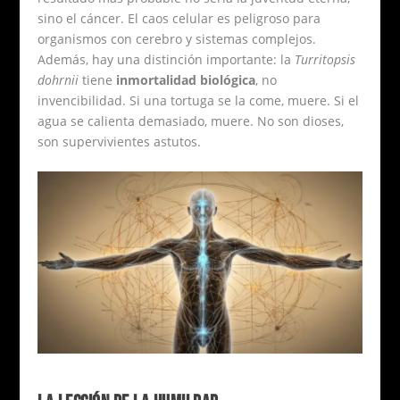
sino el cáncer. El caos celular es peligroso para
organismos con cerebro y sistemas complejos.
Además, hay una distinción importante: la
Turritopsis
dohrnii
tiene
inmortalidad biológica
, no
invencibilidad. Si una tortuga se la come, muere. Si el
agua se calienta demasiado, muere. No son dioses,
son supervivientes astutos.