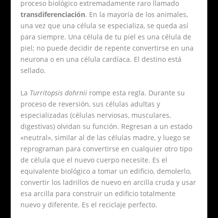
proceso biológico extremadamente raro llamado
transdiferenciación
. En la mayoría de los animales,
una vez que una célula se especializa, se queda así
para siempre. Una célula de tu piel es una célula de
piel; no puede decidir de repente convertirse en una
neurona o en una célula cardíaca. El destino está
sellado.
La
Turritopsis dohrnii
rompe esta regla. Durante su
proceso de reversión, sus células adultas y
especializadas (células nerviosas, musculares,
digestivas) olvidan su función. Regresan a un estado
«neutral», similar al de las células madre, y luego se
reprograman para convertirse en cualquier otro tipo
de célula que el nuevo cuerpo necesite. Es el
equivalente biológico a tomar un edificio, demolerlo,
convertir los ladrillos de nuevo en arcilla cruda y usar
esa arcilla para construir un edificio totalmente
nuevo y diferente. Es el reciclaje perfecto.