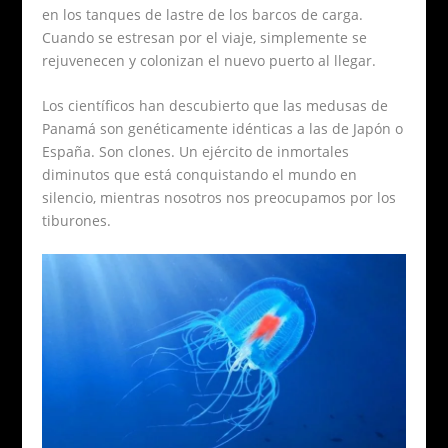
en los tanques de lastre de los barcos de carga.
Cuando se estresan por el viaje, simplemente se
rejuvenecen y colonizan el nuevo puerto al llegar.
Los científicos han descubierto que las medusas de
Panamá son genéticamente idénticas a las de Japón o
España. Son clones. Un ejército de inmortales
diminutos que está conquistando el mundo en
silencio, mientras nosotros nos preocupamos por los
tiburones.