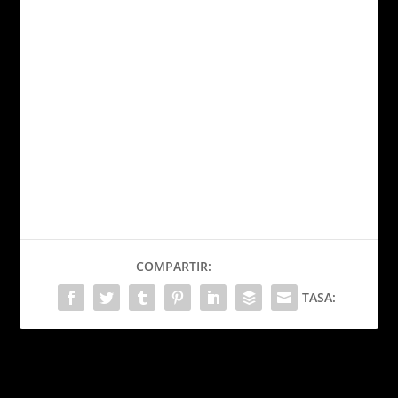
COMPARTIR:
TASA:
PRÓXIMO
Peter Pan no los llevaba a