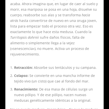
acaba. Ahora imagina que, en lugar de caer al suelo y
morir, esa mariposa se posa en una hoja, disuelve su
cuerpo, reabsorbe sus alas y se transforma
hacia
atrás
hasta convertirse de nuevo en una oruga joven,
lista para empezar todo el proceso otra vez. Eso es
exactamente lo que hace esta medusa. Cuando la
Turritopsis dohrnii
sufre daños físicos, falta de
alimento o simplemente llega a la vejez
(«senescencia»), no muere. Activa un proceso de
rejuvenecimiento.
Retracción:
Absorbe sus tentáculos y su campana.
Colapso:
Se convierte en una mancha informe de
tejido vivo (un cisto) que cae al fondo del mar.
Renacimiento:
De esa masa de células surge un
nuevo pólipo. Y de ese pólipo, nacen nuevas
medusas genéticamente idénticas a la original.