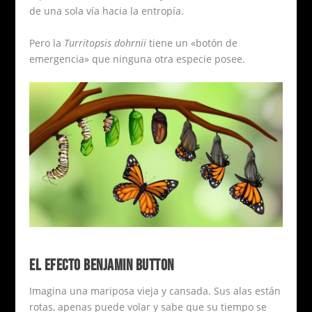
de una sola vía hacia la entropía.
Pero la
Turritopsis dohrnii
tiene un «botón de
emergencia» que ninguna otra especie posee.
EL EFECTO BENJAMIN BUTTON
Imagina una mariposa vieja y cansada. Sus alas están
rotas, apenas puede volar y sabe que su tiempo se