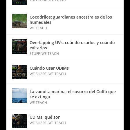
Cocodrilos: guardianes ancestrales de los
humedales
WE TEACH
Overlapping UVs: cuándo usarlos y cuándo
evitarlos
STUFF
,
WE TEACH
Cuándo usar UDIMs
WE SHARE
,
WE TEACH
La vaquita marina: el susurro del Golfo que
se extingu
WE TEACH
UDIMs: qué son
WE SHARE
,
WE TEACH