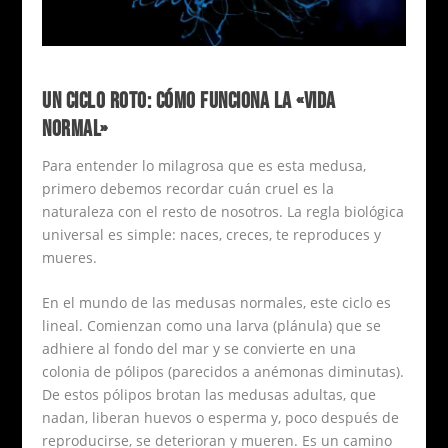
UN CICLO ROTO: CÓMO FUNCIONA LA «VIDA
NORMAL»
Para entender lo milagrosa que es esta medusa,
primero debemos recordar cuán cruel es la
naturaleza con el resto de nosotros. La regla biológica
universal es simple: naces, creces, te reproduces y
mueres.
En el mundo de las medusas normales, este ciclo es
lineal. Comienzan como una larva (plánula) que se
adhiere al fondo del mar y se convierte en una
colonia de pólipos (parecidos a anémonas diminutas).
De estos pólipos brotan las medusas adultas, que
nadan, liberan huevos o esperma y, poco después de
reproducirse, se deterioran y mueren. Es un camino