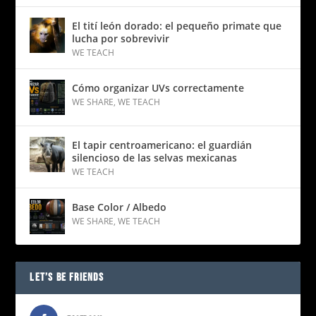
El tití león dorado: el pequeño primate que
lucha por sobrevivir
WE TEACH
Cómo organizar UVs correctamente
WE SHARE
,
WE TEACH
El tapir centroamericano: el guardián
silencioso de las selvas mexicanas
WE TEACH
Base Color / Albedo
WE SHARE
,
WE TEACH
LET’S BE FRIENDS