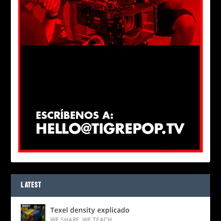
LATEST
Texel density explicado
WE SHARE
,
WE TEACH