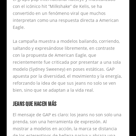
con el icónico hit “Milkshake” de Kelis, se ha
convertido en un fenómeno viral que muchos
interpretan como una respuesta directa a American
Eagle.
La campaña muestra a modelos bailando, corriendo,
saltando y expresándose libremente, en contraste
con la propuesta de American Eagle, que
recientemente fue criticada por presentar a una sola
modelo (Sydney Sweeney) en poses estáticas. GAP
apuesta por la diversidad, el movimiento y la energía,
reforzando la idea de que sus jeans no solo se ven
bien, sino que se adaptan a la vida real.
JEANS QUE HACEN MÁS
El mensaje de GAP es claro: los jeans no son solo una
prenda, son una herramienta de expresión. Al
mostrar a modelos en acción, la marca se distancia
de los estereotipos de belleza pasiva y abraza una