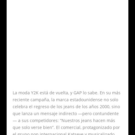
La moda Y2K está de vuelta, y GAP lo sabe. En su más
reciente campaña, la marca estadounidense no solo
celebra el regreso de los jeans de los años 2000, sino
que lanza un mensaje indirecto —pero contundente
— a sus competidores: “Nuestros jeans hacen más
que solo verse bien”. El comercial, protagonizado por
el grupo pop internacional Katseye y musicalizado