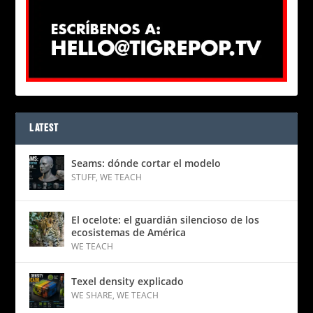
LATEST
Seams: dónde cortar el modelo
STUFF
,
WE TEACH
El ocelote: el guardián silencioso de los
ecosistemas de América
WE TEACH
Texel density explicado
WE SHARE
,
WE TEACH