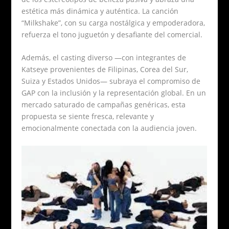
estética más dinámica y auténtica. La canción
“Milkshake”, con su carga nostálgica y empoderadora,
refuerza el tono juguetón y desafiante del comercial.
Además, el casting diverso —con integrantes de
Katseye provenientes de Filipinas, Corea del Sur,
Suiza y Estados Unidos— subraya el compromiso de
GAP con la inclusión y la representación global. En un
mercado saturado de campañas genéricas, esta
propuesta se siente fresca, relevante y
emocionalmente conectada con la audiencia joven.