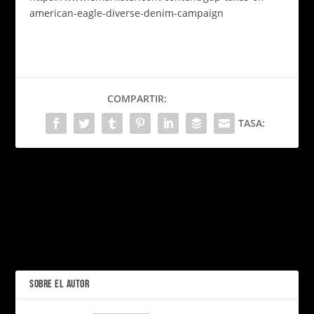
american-eagle-diverse-denim-campaign
COMPARTIR:
TASA:
PRÓXIMO
La serie animada que viajó
al siglo XXXI y conquistó el
OXXO bajo nueva
presente
dirección: ¿el inicio de una
expansión global o un
ANTERIOR
riesgo estratégico?
SOBRE EL AUTOR