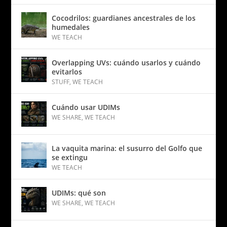
Cocodrilos: guardianes ancestrales de los
humedales
WE TEACH
Overlapping UVs: cuándo usarlos y cuándo
evitarlos
STUFF
,
WE TEACH
Cuándo usar UDIMs
WE SHARE
,
WE TEACH
La vaquita marina: el susurro del Golfo que
se extingu
WE TEACH
UDIMs: qué son
WE SHARE
,
WE TEACH