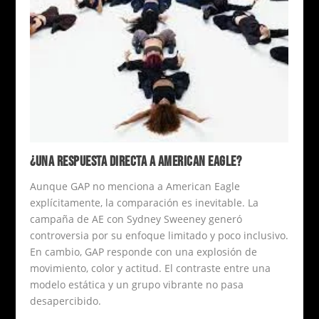
¿UNA RESPUESTA DIRECTA A AMERICAN EAGLE?
Aunque GAP no menciona a American Eagle
explícitamente, la comparación es inevitable. La
campaña de AE con Sydney Sweeney generó
controversia por su enfoque limitado y poco inclusivo.
En cambio, GAP responde con una explosión de
movimiento, color y actitud. El contraste entre una
modelo estática y un grupo vibrante no pasa
desapercibido.