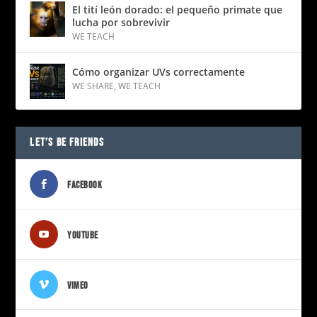
El tití león dorado: el pequeño primate que
lucha por sobrevivir
WE TEACH
Cómo organizar UVs correctamente
WE SHARE
,
WE TEACH
LET’S BE FRIENDS
FACEBOOK
YOUTUBE
VIMEO