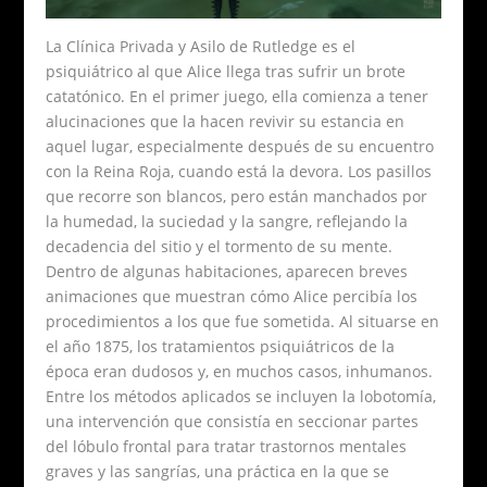
La Clínica Privada y Asilo de Rutledge es el
psiquiátrico al que Alice llega tras sufrir un brote
catatónico. En el primer juego, ella comienza a tener
alucinaciones que la hacen revivir su estancia en
aquel lugar, especialmente después de su encuentro
con la Reina Roja, cuando está la devora. Los pasillos
que recorre son blancos, pero están manchados por
la humedad, la suciedad y la sangre, reflejando la
decadencia del sitio y el tormento de su mente.
Dentro de algunas habitaciones, aparecen breves
animaciones que muestran cómo Alice percibía los
procedimientos a los que fue sometida. Al situarse en
el año 1875, los tratamientos psiquiátricos de la
época eran dudosos y, en muchos casos, inhumanos.
Entre los métodos aplicados se incluyen la lobotomía,
una intervención que consistía en seccionar partes
del lóbulo frontal para tratar trastornos mentales
graves y las sangrías, una práctica en la que se