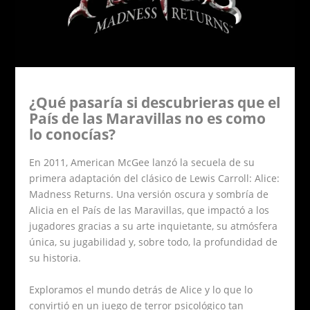
¿Qué pasaría si descubrieras que el
País de las Maravillas no es como
lo conocías?
En 2011, American McGee lanzó la secuela de su
primera adaptación del clásico de Lewis Carroll: Alice:
Madness Returns. Una versión oscura y sombría de
Alicia en el País de las Maravillas, que impactó a los
jugadores gracias a su arte inquietante, su atmósfera
única, su jugabilidad y, sobre todo, la profundidad de
su historia.
Exploramos el mundo detrás de Alice y lo que lo
convirtió en un juego de terror psicológico tan