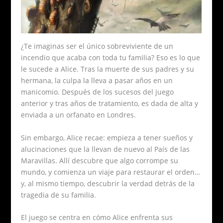
¿Te imaginas ser el único sobreviviente de un
incendio que acaba con toda tu familia? Eso es lo que
le sucede a Alice. Tras la muerte de sus padres y su
hermana, la culpa la lleva a pasar años en un
manicomio. Después de los sucesos del juego
anterior y tras años de tratamiento, es dada de alta y
enviada a un orfanato en Londres.
Sin embargo, Alice recae: empieza a tener sueños y
alucinaciones que la llevan de nuevo al País de las
Maravillas. Allí descubre que algo corrompe su
mundo, y comienza un viaje para restaurar el orden…
y, al mismo tiempo, descubrir la verdad detrás de la
tragedia de su familia.
El juego se centra en cómo Alice enfrenta sus