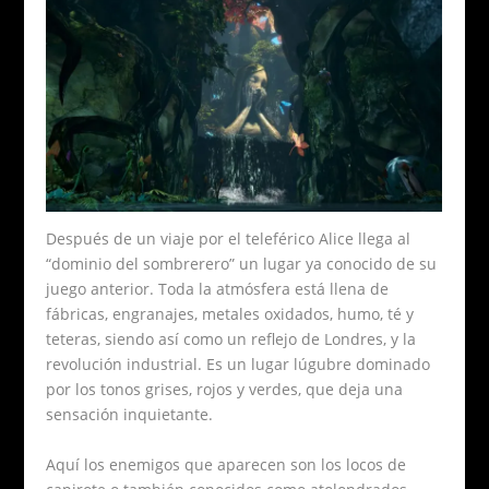
Después de un viaje por el teleférico Alice llega al
“dominio del sombrerero” un lugar ya conocido de su
juego anterior. Toda la atmósfera está llena de
fábricas, engranajes, metales oxidados, humo, té y
teteras, siendo así como un reflejo de Londres, y la
revolución industrial. Es un lugar lúgubre dominado
por los tonos grises, rojos y verdes, que deja una
sensación inquietante.
Aquí los enemigos que aparecen son los locos de