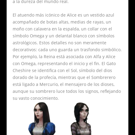
a la dureza del mundo real.
El atuendo más icónico de Alice es un vestido azul
acompañado de botas altas, medias de rayas, un
moño con calavera en la espalda, un collar con el
símbolo Omega y un delantal blanco con símbolos
astrológicos. Estos detalles no son meramente
decorativos: cada uno guarda un trasfondo simbólico.
Por ejemplo, la Reina está asociada con Alfa y Alice
con Omega, representando el inicio y el fin. El Gato
Cheshire se identifica con el Sol, símbolo del dios
dorado de la profecía, mientras que el Sombrerero
está ligado a Mercurio, el mensajero de los dioses,
aunque su sombrero luce todos los signos, reflejando
su vasto conocimiento.