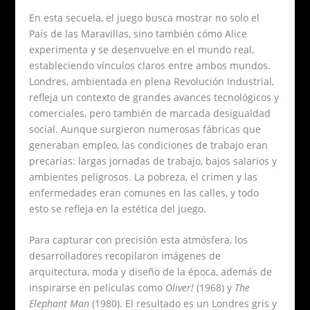
En esta secuela, el juego busca mostrar no solo el
País de las Maravillas, sino también cómo Alice
experimenta y se desenvuelve en el mundo real,
estableciendo vínculos claros entre ambos mundos.
Londres, ambientada en plena Revolución Industrial,
refleja un contexto de grandes avances tecnológicos y
comerciales, pero también de marcada desigualdad
social. Aunque surgieron numerosas fábricas que
generaban empleo, las condiciones de trabajo eran
precarias: largas jornadas de trabajo, bajos salarios y
ambientes peligrosos. La pobreza, el crimen y las
enfermedades eran comunes en las calles, y todo
esto se refleja en la estética del juego.
Para capturar con precisión esta atmósfera, los
desarrolladores recopilaron imágenes de
arquitectura, moda y diseño de la época, además de
inspirarse en películas como
Oliver!
(1968) y
The
Elephant Man
(1980). El resultado es un Londres gris y