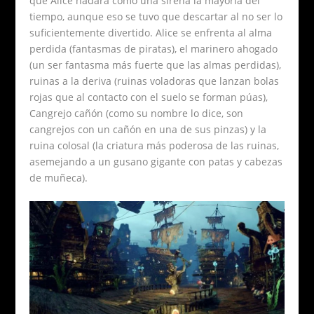
que Alice nadara como una sirena la mayoría del
tiempo, aunque eso se tuvo que descartar al no ser lo
suficientemente divertido. Alice se enfrenta al alma
perdida (fantasmas de piratas), el marinero ahogado
(un ser fantasma más fuerte que las almas perdidas),
ruinas a la deriva (ruinas voladoras que lanzan bolas
rojas que al contacto con el suelo se forman púas),
Cangrejo cañón (como su nombre lo dice, son
cangrejos con un cañón en una de sus pinzas) y la
ruina colosal (la criatura más poderosa de las ruinas,
asemejando a un gusano gigante con patas y cabezas
de muñeca).