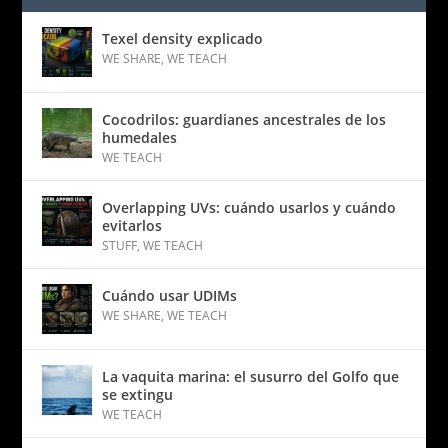
Texel density explicado
WE SHARE
,
WE TEACH
Cocodrilos: guardianes ancestrales de los
humedales
WE TEACH
Overlapping UVs: cuándo usarlos y cuándo
evitarlos
STUFF
,
WE TEACH
Cuándo usar UDIMs
WE SHARE
,
WE TEACH
La vaquita marina: el susurro del Golfo que
se extingu
WE TEACH