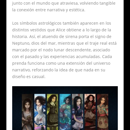
junto con el mundo que atraviesa, volviendo tangible
la conexión entre narrativa y estética.
Los símbolos astrológicos también aparecen en los
distintos vestidos que Alice obtiene a lo largo de la
historia. Así, el atuendo de sirena porta el signo de
Neptuno, dios del mar, mientras que el traje real está
marcado por el nodo lunar descendente, asociado
con el pasado y las experiencias acumuladas. Cada
prenda funciona como una extensión del universo
narrativo, reforzando la idea de que nada en su
diseño es casual.