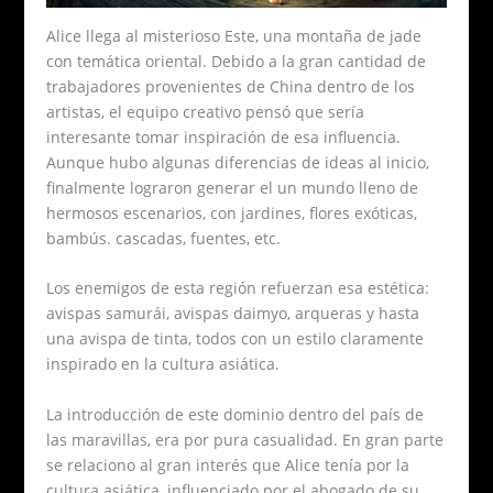
Alice llega al misterioso Este, una montaña de jade
con temática oriental. Debido a la gran cantidad de
trabajadores provenientes de China dentro de los
artistas, el equipo creativo pensó que sería
interesante tomar inspiración de esa influencia.
Aunque hubo algunas diferencias de ideas al inicio,
finalmente lograron generar el un mundo lleno de
hermosos escenarios, con jardines, flores exóticas,
bambús. cascadas, fuentes, etc.
Los enemigos de esta región refuerzan esa estética:
avispas samurái, avispas daimyo, arqueras y hasta
una avispa de tinta, todos con un estilo claramente
inspirado en la cultura asiática.
La introducción de este dominio dentro del país de
las maravillas, era por pura casualidad. En gran parte
se relaciono al gran interés que Alice tenía por la
cultura asiática, influenciado por el abogado de su