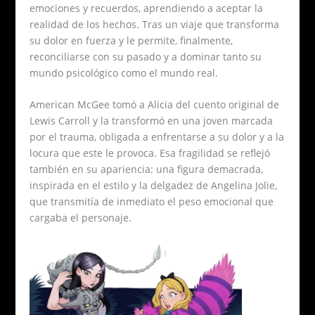
emociones y recuerdos, aprendiendo a aceptar la
realidad de los hechos. Tras un viaje que transforma
su dolor en fuerza y le permite, finalmente,
reconciliarse con su pasado y a dominar tanto su
mundo psicológico como el mundo real.
American McGee tomó a Alicia del cuento original de
Lewis Carroll y la transformó en una joven marcada
por el trauma, obligada a enfrentarse a su dolor y a la
locura que este le provoca. Esa fragilidad se reflejó
también en su apariencia: una figura demacrada,
inspirada en el estilo y la delgadez de Angelina Jolie,
que transmitía de inmediato el peso emocional que
cargaba el personaje.