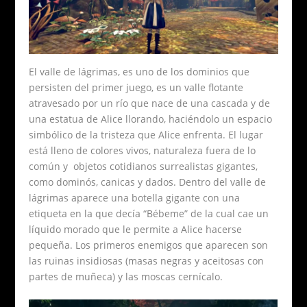
El valle de lágrimas, es uno de los dominios que
persisten del primer juego, es un valle flotante
atravesado por un río que nace de una cascada y de
una estatua de Alice llorando, haciéndolo un espacio
simbólico de la tristeza que Alice enfrenta. El lugar
está lleno de colores vivos, naturaleza fuera de lo
común y objetos cotidianos surrealistas gigantes,
como dominós, canicas y dados. Dentro del valle de
lágrimas aparece una botella gigante con una
etiqueta en la que decía “Bébeme” de la cual cae un
líquido morado que le permite a Alice hacerse
pequeña. Los primeros enemigos que aparecen son
las ruinas insidiosas (masas negras y aceitosas con
partes de muñeca) y las moscas cernícalo.