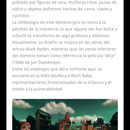
poblado por figuras de cera, muñecas rotas, jaulas de
vidrio y objetos deformes hechos de carne, clavos y
cuchillos.
La simbología de este dominio gira en torno a la
pérdida de la inocencia: lo que alguna vez fue dulce e
infantil se transforma en algo grotesco y doloroso.
Visualmente, su diseño se inspira en las obras del
artista Mark Ryden, mientras que las zonas inferiores
del dominio toman como referencia la película
“Alice”
(1988)
de Jan Švankmajer.
Entre los enemigos que Alice enfrenta aquí se
encuentran la Niña Muñeca y Bitch Baby,
representaciones distorsionadas de la infancia y el
miedo a la vulnerabilidad.