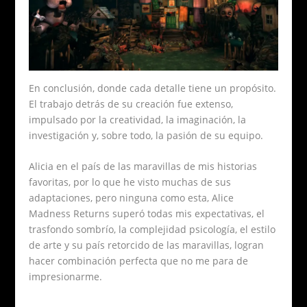
En conclusión, donde cada detalle tiene un propósito.
El trabajo detrás de su creación fue extenso,
impulsado por la creatividad, la imaginación, la
investigación y, sobre todo, la pasión de su equipo.
Alicia en el país de las maravillas de mis historias
favoritas, por lo que he visto muchas de sus
adaptaciones, pero ninguna como esta, Alice
Madness Returns superó todas mis expectativas, el
trasfondo sombrío, la complejidad psicología, el estilo
de arte y su país retorcido de las maravillas, logran
hacer combinación perfecta que no me para de
impresionarme.