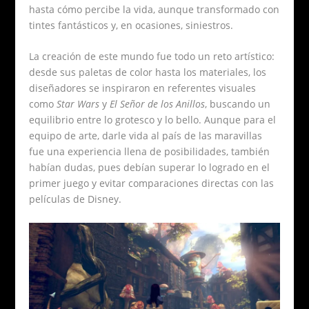
hasta cómo percibe la vida, aunque transformado con
tintes fantásticos y, en ocasiones, siniestros.
La creación de este mundo fue todo un reto artístico:
desde sus paletas de color hasta los materiales, los
diseñadores se inspiraron en referentes visuales
como
Star Wars
y
El Señor de los Anillos
, buscando un
equilibrio entre lo grotesco y lo bello. Aunque para el
equipo de arte, darle vida al país de las maravillas
fue una experiencia llena de posibilidades, también
habían dudas, pues debían superar lo logrado en el
primer juego y evitar comparaciones directas con las
películas de Disney.