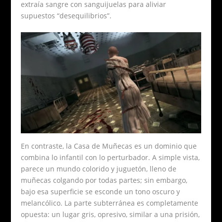
extraía sangre con sanguijuelas para aliviar
supuestos “desequilibrios”.
En contraste, la Casa de Muñecas es un dominio que
combina lo infantil con lo perturbador. A simple vista,
parece un mundo colorido y juguetón, lleno de
muñecas colgando por todas partes; sin embargo,
bajo esa superficie se esconde un tono oscuro y
melancólico. La parte subterránea es completamente
opuesta: un lugar gris, opresivo, similar a una prisión,