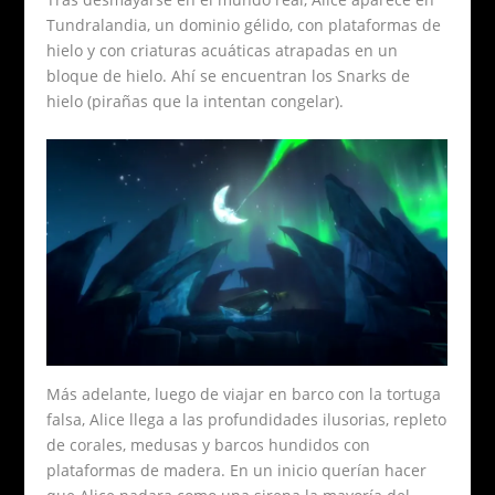
Tundralandia, un dominio gélido, con plataformas de
hielo y con criaturas acuáticas atrapadas en un
bloque de hielo. Ahí se encuentran los Snarks de
hielo (pirañas que la intentan congelar).
Más adelante, luego de viajar en barco con la tortuga
falsa, Alice llega a las profundidades ilusorias, repleto
de corales, medusas y barcos hundidos con
plataformas de madera. En un inicio querían hacer