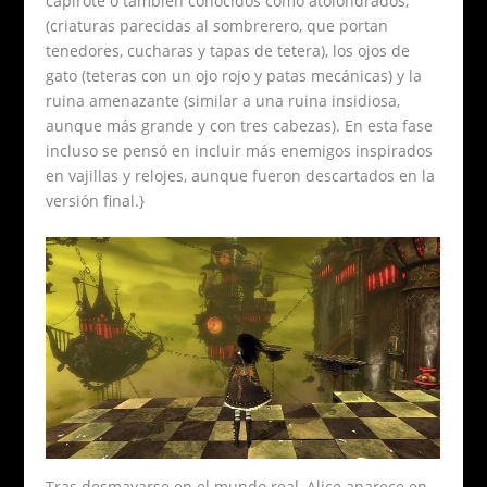
capirote o también conocidos como atolondrados,
(criaturas parecidas al sombrerero, que portan
tenedores, cucharas y tapas de tetera), los ojos de
gato (teteras con un ojo rojo y patas mecánicas) y la
ruina amenazante (similar a una ruina insidiosa,
aunque más grande y con tres cabezas). En esta fase
incluso se pensó en incluir más enemigos inspirados
en vajillas y relojes, aunque fueron descartados en la
versión final.}
Tras desmayarse en el mundo real, Alice aparece en