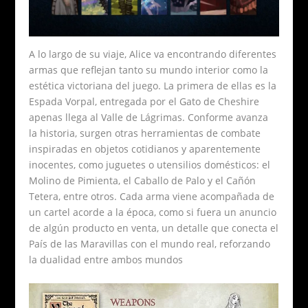
A lo largo de su viaje, Alice va encontrando diferentes
armas que reflejan tanto su mundo interior como la
estética victoriana del juego. La primera de ellas es la
Espada Vorpal, entregada por el Gato de Cheshire
apenas llega al Valle de Lágrimas. Conforme avanza
la historia, surgen otras herramientas de combate
inspiradas en objetos cotidianos y aparentemente
inocentes, como juguetes o utensilios domésticos: el
Molino de Pimienta, el Caballo de Palo y el Cañón
Tetera, entre otros. Cada arma viene acompañada de
un cartel acorde a la época, como si fuera un anuncio
de algún producto en venta, un detalle que conecta el
País de las Maravillas con el mundo real, reforzando
la dualidad entre ambos mundos