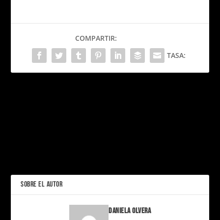
COMPARTIR:
TASA:
PRÓXIMO
La película de «Polly
Pocket» tendrá a Lily
URSU: El agua de Cristiano
Collins y Reese
Ronaldo que marcó un
Witherspoon ¡Mattel sigue
antes y un después
expandiendo su universo!
ANTERIOR
SOBRE EL AUTOR
Daniela Olvera