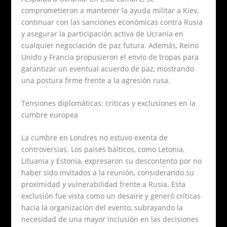
comprometieron a mantener la ayuda militar a Kiev,
continuar con las sanciones económicas contra Rusia
y asegurar la participación activa de Ucrania en
cualquier negociación de paz futura. Además, Reino
Unido y Francia propusieron el envío de tropas para
garantizar un eventual acuerdo de paz, mostrando
una postura firme frente a la agresión rusa.
Tensiones diplomáticas: críticas y exclusiones en la
cumbre europea
La cumbre en Londres no estuvo exenta de
controversias. Los países bálticos, como Letonia,
Lituania y Estonia, expresaron su descontento por no
haber sido invitados a la reunión, considerando su
proximidad y vulnerabilidad frente a Rusia. Esta
exclusión fue vista como un desaire y generó críticas
hacia la organización del evento, subrayando la
necesidad de una mayor inclusión en las decisiones