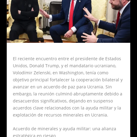
El reciente encuentro entre el presidente de Estados
Unidos, Donald Trump, y el mandatario ucraniano,
Volodímir Zelenski, en Washington, tenía como
objetivo principal fortalecer la cooperación bilateral y
avanzar en un acuerdo de paz para Ucrania. Sin
embargo, la reunión culminó abruptamente debido a
desacuerdos significativos, dejando en suspenso
acuerdos clave relacionados con la ayuda militar y la
explotación de recursos minerales en Ucrania.
Acuerdo de minerales y ayuda militar: una alianza
estratégica en riesgo