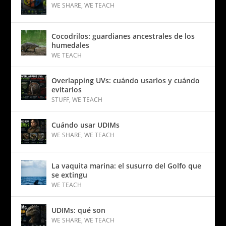
WE SHARE
,
WE TEACH
Cocodrilos: guardianes ancestrales de los
humedales
WE TEACH
Overlapping UVs: cuándo usarlos y cuándo
evitarlos
STUFF
,
WE TEACH
Cuándo usar UDIMs
WE SHARE
,
WE TEACH
La vaquita marina: el susurro del Golfo que
se extingu
WE TEACH
UDIMs: qué son
WE SHARE
,
WE TEACH