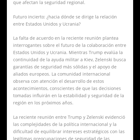
que afectan la seguridad regional.
Futuro incierto: ¿hacia dónde se dirige la relación
entre Estados Unidos y Ucrania?
La falta de acuerdo en la reciente reunión plantea
interrogantes sobre el futuro de la colaboración entre
Estados Unidos y Ucrania. Mientras Trump evalúa la
continuidad de la ayuda militar a Kiev, Zelenski busca
garantías de seguridad más sólidas y el apoyo de
aliados europeos. La comunidad internacional
observa con atención el desarrollo de estos
acontecimientos, conscientes de que las decisiones
tomadas influirán en la estabilidad y seguridad de la
región en los próximos años.
La reciente reunión entre Trump y Zelenski evidenció
las complejidades de la política internacional y la
dificultad de equilibrar intereses estratégicos con las
legítimas preocupaciones de seguridad de las