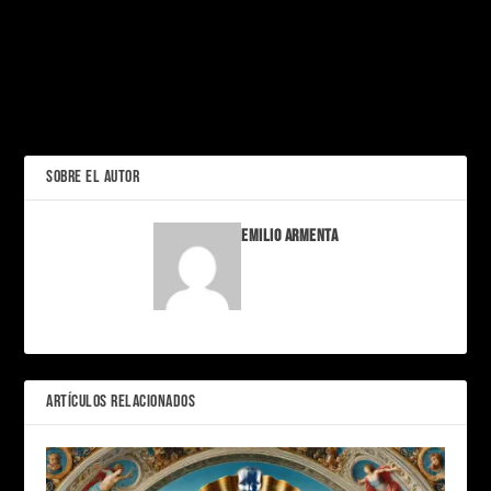
PRÓXIMO
Las Morras También
Hacen Tr444p
Flow: La Película Animada
ANTERIOR
Que Surfeó Hasta El Óscar
SOBRE EL AUTOR
Emilio Armenta
ARTÍCULOS RELACIONADOS