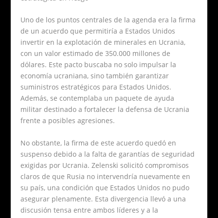
Uno de los puntos centrales de la agenda era la firma
de un acuerdo que permitiría a Estados Unidos
invertir en la explotación de minerales en Ucrania,
con un valor estimado de 350.000 millones de
dólares. Este pacto buscaba no solo impulsar la
economía ucraniana, sino también garantizar
suministros estratégicos para Estados Unidos.
Además, se contemplaba un paquete de ayuda
militar destinado a fortalecer la defensa de Ucrania
frente a posibles agresiones.
No obstante, la firma de este acuerdo quedó en
suspenso debido a la falta de garantías de seguridad
exigidas por Ucrania. Zelenski solicitó compromisos
claros de que Rusia no intervendría nuevamente en
su país, una condición que Estados Unidos no pudo
asegurar plenamente. Esta divergencia llevó a una
discusión tensa entre ambos líderes y a la