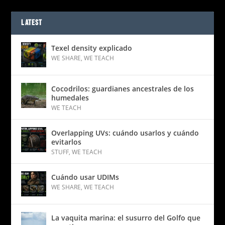
LATEST
Texel density explicado
WE SHARE
,
WE TEACH
Cocodrilos: guardianes ancestrales de los
humedales
WE TEACH
Overlapping UVs: cuándo usarlos y cuándo
evitarlos
STUFF
,
WE TEACH
Cuándo usar UDIMs
WE SHARE
,
WE TEACH
La vaquita marina: el susurro del Golfo que