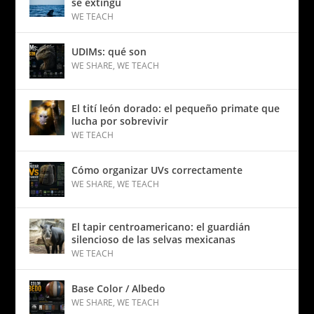
se extingu
WE TEACH
UDIMs: qué son
WE SHARE
,
WE TEACH
El tití león dorado: el pequeño primate que
lucha por sobrevivir
WE TEACH
Cómo organizar UVs correctamente
WE SHARE
,
WE TEACH
El tapir centroamericano: el guardián
silencioso de las selvas mexicanas
WE TEACH
Base Color / Albedo
WE SHARE
,
WE TEACH