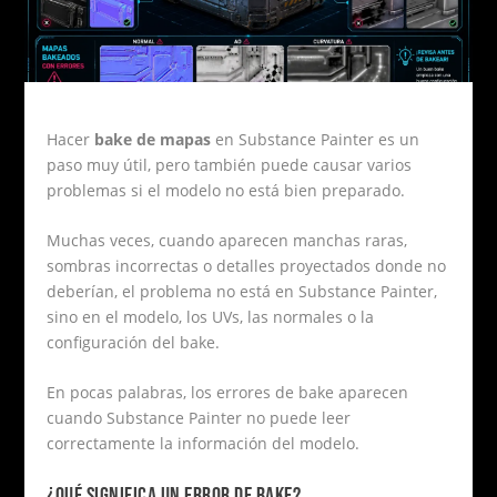
Hacer
bake de mapas
en Substance Painter es un
paso muy útil, pero también puede causar varios
problemas si el modelo no está bien preparado.
Muchas veces, cuando aparecen manchas raras,
sombras incorrectas o detalles proyectados donde no
deberían, el problema no está en Substance Painter,
sino en el modelo, los UVs, las normales o la
configuración del bake.
En pocas palabras, los errores de bake aparecen
cuando Substance Painter no puede leer
correctamente la información del modelo.
¿QUÉ SIGNIFICA UN ERROR DE BAKE?