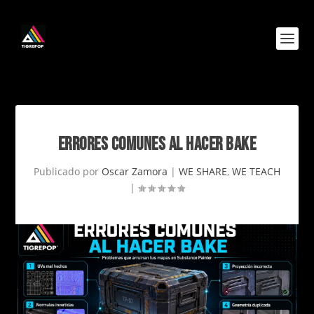
ERRORES COMUNES AL HACER BAKE
Publicado por
Oscar Zamora
|
WE SHARE
,
WE TEACH
|