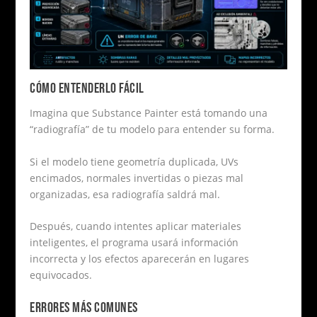
CÓMO ENTENDERLO FÁCIL
Imagina que Substance Painter está tomando una
“radiografía” de tu modelo para entender su forma.
Si el modelo tiene geometría duplicada, UVs
encimados, normales invertidas o piezas mal
organizadas, esa radiografía saldrá mal.
Después, cuando intentes aplicar materiales
inteligentes, el programa usará información
incorrecta y los efectos aparecerán en lugares
equivocados.
ERRORES MÁS COMUNES