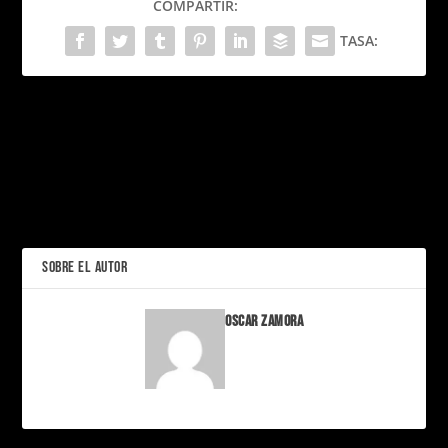
COMPARTIR:
TASA:
PRÓXIMO
La Guacamaya Roja: Joya
de las Selvas Tropicales en
Colibríes: maravillas del
Riesgo
aire y guardianes
invisibles de la naturaleza
ANTERIOR
SOBRE EL AUTOR
Oscar Zamora