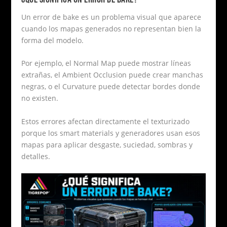
Un error de bake es un problema visual que aparece
cuando los mapas generados no representan bien la
forma del modelo.
Por ejemplo, el Normal Map puede mostrar líneas
extrañas, el Ambient Occlusion puede crear manchas
negras, o el Curvature puede detectar bordes donde
no existen.
Estos errores afectan directamente el texturizado
porque los smart materials y generadores usan esos
mapas para aplicar desgaste, suciedad, sombras y
detalles.