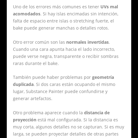
Uno de los errores más comunes es tener
UVs mal
acomodados
. Si hay islas encimadas sin intención,
falta de espacio entre islas o stretching fuerte, el
bake puede generar manchas o detalles rotos.
Otro error común son las
normales invertidas
.
Cuando una cara apunta hacia el lado incorrecto,
puede verse negra, transparente o recibir sombras
raras durante el bake.
También puede haber problemas por
geometría
duplicada
. Si dos caras están ocupando el mismo
lugar, Substance Painter puede confundirse y
generar artefactos.
Otro problema aparece cuando la
distancia de
proyección
está mal configurada. Si la distancia es
muy corta, algunos detalles no se capturan. Si es muy
larga, se pueden proyectar detalles de otras partes