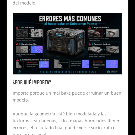
del modelo.
¿POR QUÉ IMPORTA?
Importa porque un mal bake puede arruinar un buen
modelo.
Aunque la geometría esté bien modelada y las
texturas sean buenas, si los mapas horneados tienen
errores, el resultado final puede verse sucio, roto o
poco profesional.