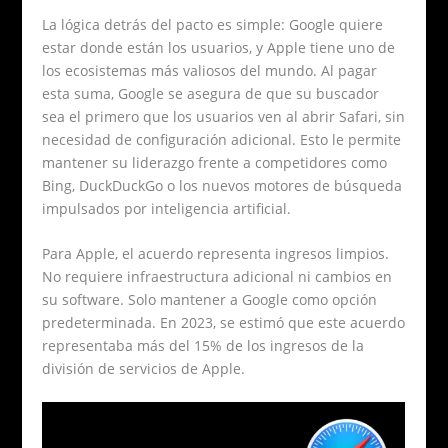
La lógica detrás del pacto es simple: Google quiere
estar donde están los usuarios, y Apple tiene uno de
los ecosistemas más valiosos del mundo. Al pagar
esta suma, Google se asegura de que su buscador
sea el primero que los usuarios ven al abrir Safari, sin
necesidad de configuración adicional. Esto le permite
mantener su liderazgo frente a competidores como
Bing, DuckDuckGo o los nuevos motores de búsqueda
impulsados por inteligencia artificial.
Para Apple, el acuerdo representa ingresos limpios.
No requiere infraestructura adicional ni cambios en
su software. Solo mantener a Google como opción
predeterminada. En 2023, se estimó que este acuerdo
representaba más del 15% de los ingresos de la
división de servicios de Apple.