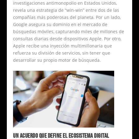
investigaciones antimonopolio en Estados Unidos,
revela una estrategia de “win-win” entre dos de las
compañías más poderosas del planeta. Por un lado,
Google asegura su dominio en el mercado de
búsquedas móviles, capturando miles de millones de
consultas diarias desde dispositivos Apple. Por otro,
Apple recibe una inyección multimillonaria que
refuerza su división de servicios, sin tener que
desarrollar su propio motor de búsqueda.
UN ACUERDO QUE DEFINE EL ECOSISTEMA DIGITAL