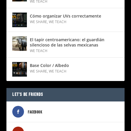
WE TEACH
Cómo organizar UVs correctamente
WE SHARE
,
WE TEACH
El tapir centroamericano: el guardián
silencioso de las selvas mexicanas
WE TEACH
Base Color / Albedo
WE SHARE
,
WE TEACH
LET’S BE FRIENDS
FACEBOOK