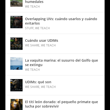
humedales
WE TEACH
Overlapping UVs: cuándo usarlos y cuándo
evitarlos
STUFF
,
WE TEACH
Cuándo usar UDIMs
WE SHARE
,
WE TEACH
La vaquita marina: el susurro del Golfo que
se extingu
WE TEACH
UDIMs: qué son
WE SHARE
,
WE TEACH
El tití león dorado: el pequeño primate que
lucha por sobrevivir