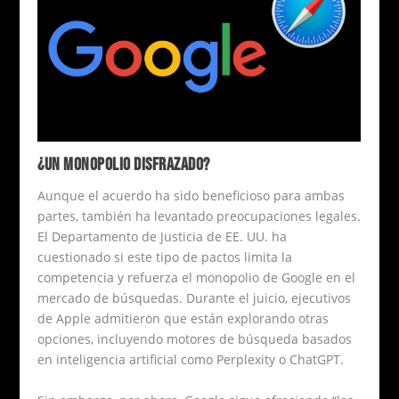
¿UN MONOPOLIO DISFRAZADO?
Aunque el acuerdo ha sido beneficioso para ambas
partes, también ha levantado preocupaciones legales.
El Departamento de Justicia de EE. UU. ha
cuestionado si este tipo de pactos limita la
competencia y refuerza el monopolio de Google en el
mercado de búsquedas. Durante el juicio, ejecutivos
de Apple admitieron que están explorando otras
opciones, incluyendo motores de búsqueda basados
en inteligencia artificial como Perplexity o ChatGPT.