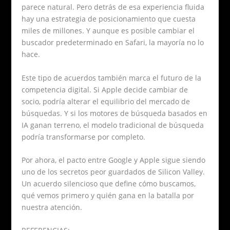
parece natural. Pero detrás de esa experiencia fluida
hay una estrategia de posicionamiento que cuesta
miles de millones. Y aunque es posible cambiar el
buscador predeterminado en Safari, la mayoría no lo
hace.
Este tipo de acuerdos también marca el futuro de la
competencia digital. Si Apple decide cambiar de
socio, podría alterar el equilibrio del mercado de
búsquedas. Y si los motores de búsqueda basados en
IA ganan terreno, el modelo tradicional de búsqueda
podría transformarse por completo.
Por ahora, el pacto entre Google y Apple sigue siendo
uno de los secretos peor guardados de Silicon Valley.
Un acuerdo silencioso que define cómo buscamos,
qué vemos primero y quién gana en la batalla por
nuestra atención.