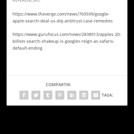
REFERENCIAS:
https://www.theverge.com/news/769599/google-
apple-search-deal-us-doj-antitrust-case-remedies
https://www.gurufocus.com/news/2838913/apples-20-
billion-search-shakeup-is-googles-reign-as-safaris-
default-ending
COMPARTIR:
TASA:
PRÓXIMO
Eight Sleep: el futuro del
descanso inteligente
Compeed: del campo de