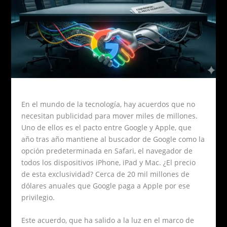
En el mundo de la tecnología, hay acuerdos que no
necesitan publicidad para mover miles de millones.
Uno de ellos es el pacto entre Google y Apple, que
año tras año mantiene al buscador de Google como la
opción predeterminada en Safari, el navegador de
todos los dispositivos iPhone, iPad y Mac. ¿El precio
de esta exclusividad? Cerca de 20 mil millones de
dólares anuales que Google paga a Apple por ese
privilegio.
Este acuerdo, que ha salido a la luz en el marco de