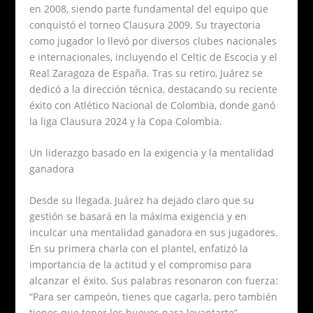
en 2008, siendo parte fundamental del equipo que
conquistó el torneo Clausura 2009. Su trayectoria
como jugador lo llevó por diversos clubes nacionales
e internacionales, incluyendo el Celtic de Escocia y el
Real Zaragoza de España. Tras su retiro, Juárez se
dedicó a la dirección técnica, destacando su reciente
éxito con Atlético Nacional de Colombia, donde ganó
la liga Clausura 2024 y la Copa Colombia.
Un liderazgo basado en la exigencia y la mentalidad
ganadora
Desde su llegada, Juárez ha dejado claro que su
gestión se basará en la máxima exigencia y en
inculcar una mentalidad ganadora en sus jugadores.
En su primera charla con el plantel, enfatizó la
importancia de la actitud y el compromiso para
alcanzar el éxito. Sus palabras resonaron con fuerza:
“Para ser campeón, tienes que cagarla, pero también
tienes que tener los huevos para levantarte”.