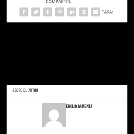
COMPARTIR:
TASA:
PRÓXIMO
“Flow” sorprende al
mundo: la película
animada letona que
Sidemen: La Historia del
venció a Pixar en los Oscar
Grupo Que Revolucionó el
2025
Entretenimiento Digital
ANTERIOR
SOBRE EL AUTOR
Emilio Armenta