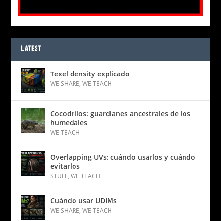
LATEST
Texel density explicado
WE SHARE
,
WE TEACH
Cocodrilos: guardianes ancestrales de los
humedales
WE TEACH
Overlapping UVs: cuándo usarlos y cuándo
evitarlos
STUFF
,
WE TEACH
Cuándo usar UDIMs
WE SHARE
,
WE TEACH