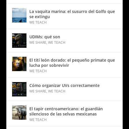
La vaquita marina: el susurro del Golfo que
se extingu
WE TEACH
UDIMs: qué son
WE SHARE
,
WE TEACH
El tití león dorado: el pequeño primate que
lucha por sobrevivir
WE TEACH
Cómo organizar UVs correctamente
WE SHARE
,
WE TEACH
El tapir centroamericano: el guardián
silencioso de las selvas mexicanas
WE TEACH