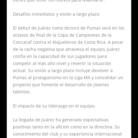
Desafíos inmediatos y visión a largo plazo
El debut de Juárez como técnico de Pumas será en los
octavos de final de la Copa de Campeones de la
Concacaf contra el Alajuelense de Costa Rica. A pesar
de la racha negativa que atraviesa el equipo, Juárez
confía en la capacidad de sus jugadores para
competir al más alto nivel y revertir la situación
actual. Su visión a largo plazo incluye devolver a
Pumas al protagonismo en la Liga MX y consolidar un
proyecto que fomente el desarrollo de jóvenes
talentos.
El impacto de su liderazgo en el equipo
La llegada de Juárez ha generado expectativas
positivas tanto en la afición como en la directiva. Su
conocimiento del club y su experiencia internacional