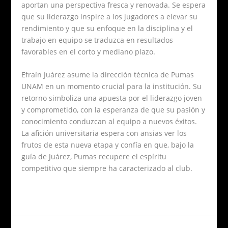
aportan una perspectiva fresca y renovada. Se espera
que su liderazgo inspire a los jugadores a elevar su
rendimiento y que su enfoque en la disciplina y el
trabajo en equipo se traduzca en resultados
favorables en el corto y mediano plazo.
Efraín Juárez asume la dirección técnica de Pumas
UNAM en un momento crucial para la institución. Su
retorno simboliza una apuesta por el liderazgo joven
y comprometido, con la esperanza de que su pasión y
conocimiento conduzcan al equipo a nuevos éxitos.
La afición universitaria espera con ansias ver los
frutos de esta nueva etapa y confía en que, bajo la
guía de Juárez, Pumas recupere el espíritu
competitivo que siempre ha caracterizado al club.