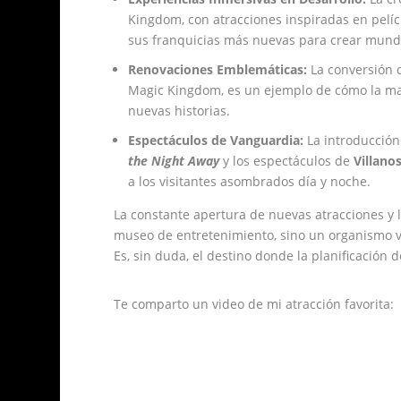
Kingdom, con atracciones inspiradas en pel
sus franquicias más nuevas para crear mund
Renovaciones Emblemáticas:
La conversión 
Magic Kingdom, es un ejemplo de cómo la mar
nuevas historias.
Espectáculos de Vanguardia:
La introducció
the Night Away
y los espectáculos de
Villano
a los visitantes asombrados día y noche.
La constante apertura de nuevas atracciones y 
museo de entretenimiento, sino un organismo vi
Es, sin duda, el destino donde la planificación
Te comparto un video de mi atracción favorita: