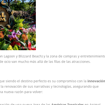
n Lagoon y Blizzard Beach) y la zona de compras y entretenimient
de ocio van mucho más allá de las filas de las atracciones.
gue siendo el destino perfecto es su compromiso con la
innovació
 la renovación de sus narrativas y tecnologías, asegurando que
na nueva razón para volver:
eación de una nueva área de las
Américas Tropicales
en Animal