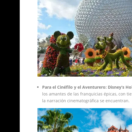
Para el Cinéfilo y el Aventurero:
Disney’s Ho
los amantes de las franquicias épicas, con t
la narración cinematográfica se encuentran.