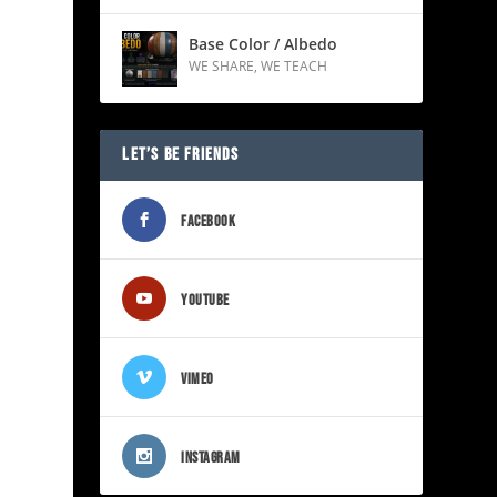
Base Color / Albedo
WE SHARE
,
WE TEACH
LET’S BE FRIENDS
FACEBOOK
YOUTUBE
a
VIMEO
INSTAGRAM