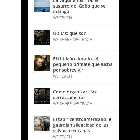
La vaquita marina: el
susurro del Golfo que se
extingu
WE TEACH
UDIMs: qué son
WE SHARE
,
WE TEACH
El tití león dorado: el
pequeño primate que lucha
por sobrevivir
WE TEACH
Cómo organizar UVs
correctamente
WE SHARE
,
WE TEACH
El tapir centroamericano: el
guardián silencioso de las
selvas mexicanas
WE TEACH