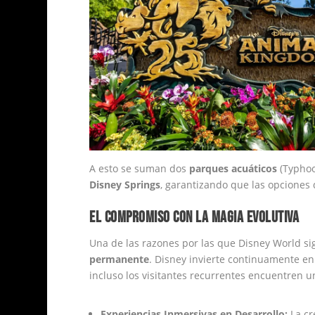
A esto se suman dos
parques acuáticos
(Typhoo
Disney Springs
, garantizando que las opciones 
EL COMPROMISO CON LA MAGIA EVOLUTIVA
Una de las razones por las que Disney World si
permanente
. Disney invierte continuamente en
incluso los visitantes recurrentes encuentren u
Experiencias Inmersivas en Desarrollo:
La cr