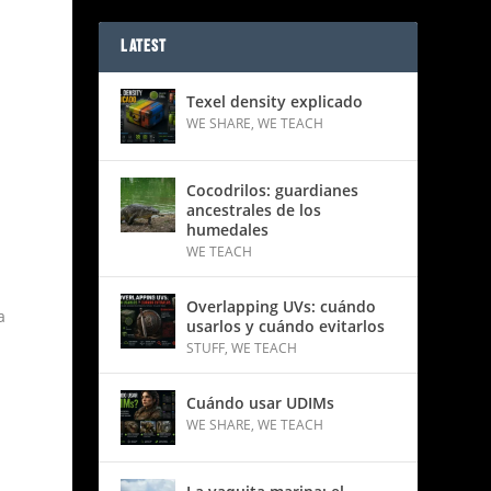
LATEST
Texel density explicado
WE SHARE
,
WE TEACH
Cocodrilos: guardianes
ancestrales de los
humedales
WE TEACH
Overlapping UVs: cuándo
a
usarlos y cuándo evitarlos
STUFF
,
WE TEACH
Cuándo usar UDIMs
WE SHARE
,
WE TEACH