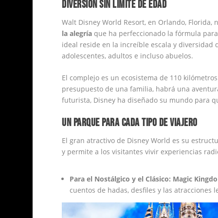
DIVERSIÓN SIN LÍMITE DE EDAD
Walt Disney World Resort, en Orlando, Florida,
la alegría
que ha perfeccionado la fórmula para c
ideal reside en la increíble escala y diversidad
adolescentes, adultos e incluso abuelos.
El complejo es un ecosistema de 110 kilómetros 
presupuesto de una familia, habrá una aventura
futurista, Disney ha diseñado su mundo para que
UN PARQUE PARA CADA TIPO DE VIAJERO
El gran atractivo de Disney World es su estruct
y permite a los visitantes vivir experiencias ra
Para el Nostálgico y el Clásico:
Magic King
cuentos de hadas, desfiles y las atracciones l