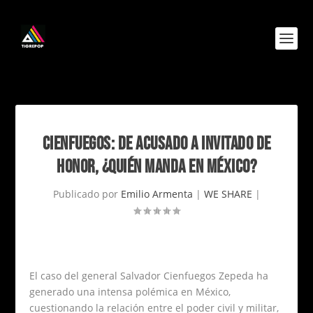
CIENFUEGOS: DE ACUSADO A INVITADO DE
HONOR, ¿QUIÉN MANDA EN MÉXICO?
Publicado por
Emilio Armenta
|
WE SHARE
|
El caso del general Salvador Cienfuegos Zepeda ha
generado una intensa polémica en México,
cuestionando la relación entre el poder civil y militar,