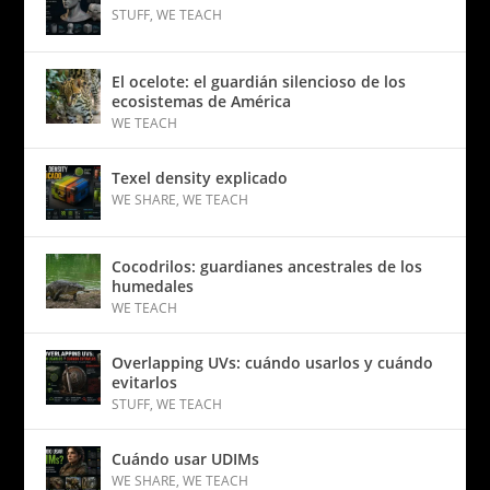
STUFF
,
WE TEACH
El ocelote: el guardián silencioso de los
ecosistemas de América
WE TEACH
Texel density explicado
WE SHARE
,
WE TEACH
Cocodrilos: guardianes ancestrales de los
humedales
WE TEACH
Overlapping UVs: cuándo usarlos y cuándo
evitarlos
STUFF
,
WE TEACH
Cuándo usar UDIMs
WE SHARE
,
WE TEACH