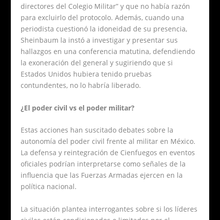
directores del Colegio Militar” y que no había razón
para excluirlo del protocolo. Además, cuando una
periodista cuestionó la idoneidad de su presencia,
Sheinbaum la instó a investigar y presentar sus
hallazgos en una conferencia matutina, defendiendo
la exoneración del general y sugiriendo que si
Estados Unidos hubiera tenido pruebas
contundentes, no lo habría liberado.
¿El poder civil vs el poder militar?
Estas acciones han suscitado debates sobre la
autonomía del poder civil frente al militar en México.
La defensa y reintegración de Cienfuegos en eventos
oficiales podrían interpretarse como señales de la
influencia que las Fuerzas Armadas ejercen en la
política nacional.
La situación plantea interrogantes sobre si los líderes