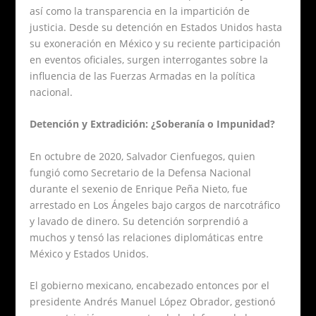
así como la transparencia en la impartición de
justicia. Desde su detención en Estados Unidos hasta
su exoneración en México y su reciente participación
en eventos oficiales, surgen interrogantes sobre la
influencia de las Fuerzas Armadas en la política
nacional.
Detención y Extradición: ¿Soberanía o Impunidad?
En octubre de 2020, Salvador Cienfuegos, quien
fungió como Secretario de la Defensa Nacional
durante el sexenio de Enrique Peña Nieto, fue
arrestado en Los Ángeles bajo cargos de narcotráfico
y lavado de dinero. Su detención sorprendió a
muchos y tensó las relaciones diplomáticas entre
México y Estados Unidos.
El gobierno mexicano, encabezado entonces por el
presidente Andrés Manuel López Obrador, gestionó