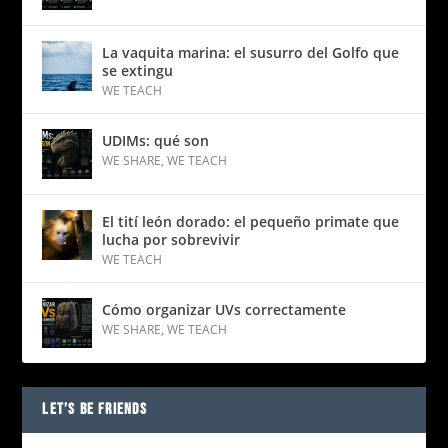
La vaquita marina: el susurro del Golfo que
se extingu
WE TEACH
UDIMs: qué son
WE SHARE
,
WE TEACH
El tití león dorado: el pequeño primate que
lucha por sobrevivir
WE TEACH
Cómo organizar UVs correctamente
WE SHARE
,
WE TEACH
LET’S BE FRIENDS