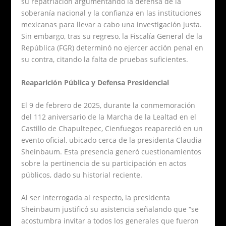
su repatriación argumentando la defensa de la
soberanía nacional y la confianza en las instituciones
mexicanas para llevar a cabo una investigación justa.
Sin embargo, tras su regreso, la Fiscalía General de la
República (FGR) determinó no ejercer acción penal en
su contra, citando la falta de pruebas suficientes.
Reaparición Pública y Defensa Presidencial
El 9 de febrero de 2025, durante la conmemoración
del 112 aniversario de la Marcha de la Lealtad en el
Castillo de Chapultepec, Cienfuegos reapareció en un
evento oficial, ubicado cerca de la presidenta Claudia
Sheinbaum. Esta presencia generó cuestionamientos
sobre la pertinencia de su participación en actos
públicos, dado su historial reciente.
Al ser interrogada al respecto, la presidenta
Sheinbaum justificó su asistencia señalando que “se
acostumbra invitar a todos los generales que fueron