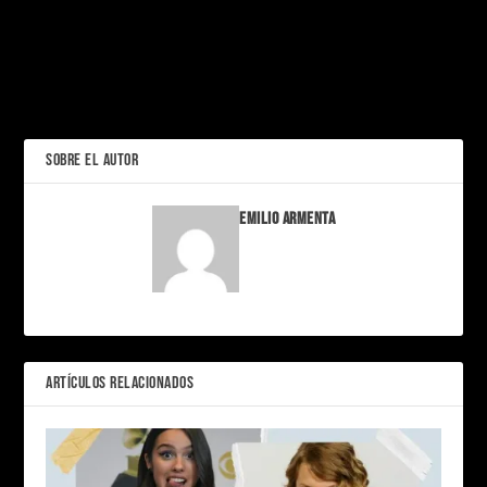
PRÓXIMO
¡Paquita no está muerta! y
nunca morirá.
El día que Tongolele me
ANTERIOR
dio una nalgada.
SOBRE EL AUTOR
Emilio Armenta
ARTÍCULOS RELACIONADOS