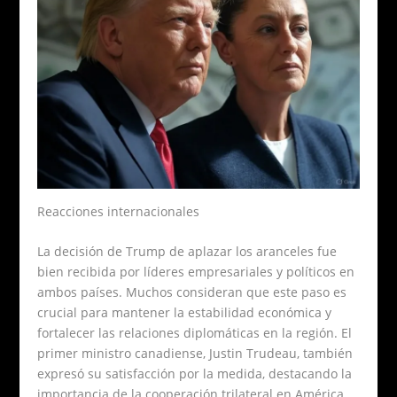
Reacciones internacionales
La decisión de Trump de aplazar los aranceles fue
bien recibida por líderes empresariales y políticos en
ambos países. Muchos consideran que este paso es
crucial para mantener la estabilidad económica y
fortalecer las relaciones diplomáticas en la región. El
primer ministro canadiense, Justin Trudeau, también
expresó su satisfacción por la medida, destacando la
importancia de la cooperación trilateral en América