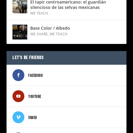
El tapir centroamericano: el guardián
silencioso de las selvas mexicanas
WE TEACH
Base Color / Albedo
WE SHARE
,
WE TEACH
LET’S BE FRIENDS
FACEBOOK
YOUTUBE
VIMEO