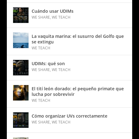
Cuándo usar UDIMs
WE SHARE
,
WE TEACH
La vaquita marina: el susurro del Golfo que
se extingu
WE TEACH
UDIMs: qué son
WE SHARE
,
WE TEACH
El tití león dorado: el pequeño primate que
lucha por sobrevivir
WE TEACH
Cómo organizar UVs correctamente
WE SHARE
,
WE TEACH