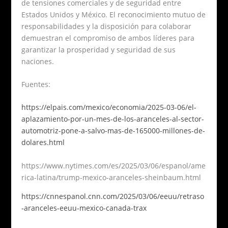
de tensiones comerciales y de seguridad entre
Estados Unidos y México. El reconocimiento mutuo de
responsabilidades y la disposición para colaborar
demuestran el compromiso de ambos líderes para
garantizar la prosperidad y seguridad de sus
naciones.
Fuentes:
https://elpais.com/mexico/economia/2025-03-06/el-
aplazamiento-por-un-mes-de-los-aranceles-al-sector-
automotriz-pone-a-salvo-mas-de-165000-millones-de-
dolares.html
https://www.nytimes.com/es/2025/03/06/espanol/ame
rica-latina/trump-mexico-aranceles-sheinbaum.html
https://cnnespanol.cnn.com/2025/03/06/eeuu/retraso
-aranceles-eeuu-mexico-canada-trax