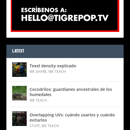
LATEST
Texel density explicado
WE SHARE
,
WE TEACH
Cocodrilos: guardianes ancestrales de los
humedales
WE TEACH
Overlapping UVs: cuándo usarlos y cuándo
evitarlos
STUFF
,
WE TEACH