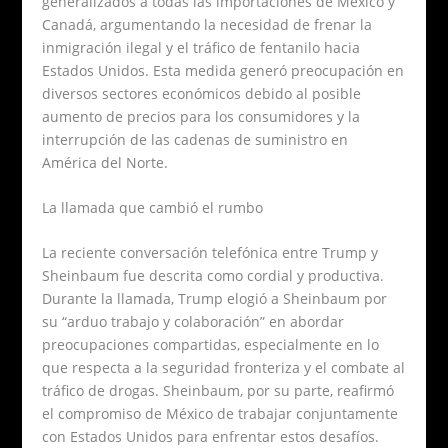
generalizados a todas las importaciones de México y
Canadá, argumentando la necesidad de frenar la
inmigración ilegal y el tráfico de fentanilo hacia
Estados Unidos. Esta medida generó preocupación en
diversos sectores económicos debido al posible
aumento de precios para los consumidores y la
interrupción de las cadenas de suministro en
América del Norte.
La llamada que cambió el rumbo
La reciente conversación telefónica entre Trump y
Sheinbaum fue descrita como cordial y productiva.
Durante la llamada, Trump elogió a Sheinbaum por
su “arduo trabajo y colaboración” en abordar
preocupaciones compartidas, especialmente en lo
que respecta a la seguridad fronteriza y el combate al
tráfico de drogas. Sheinbaum, por su parte, reafirmó
el compromiso de México de trabajar conjuntamente
con Estados Unidos para enfrentar estos desafíos.