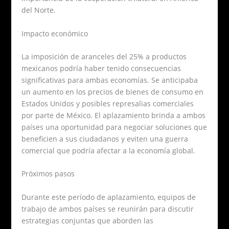
del Norte.
Impacto económico
La imposición de aranceles del 25% a productos
mexicanos podría haber tenido consecuencias
significativas para ambas economías. Se anticipaba
un aumento en los precios de bienes de consumo en
Estados Unidos y posibles represalias comerciales
por parte de México. El aplazamiento brinda a ambos
países una oportunidad para negociar soluciones que
beneficien a sus ciudadanos y eviten una guerra
comercial que podría afectar a la economía global.
Próximos pasos
Durante este período de aplazamiento, equipos de
trabajo de ambos países se reunirán para discutir
estrategias conjuntas que aborden las