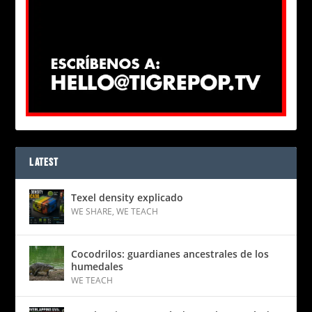
LATEST
Texel density explicado
WE SHARE
,
WE TEACH
Cocodrilos: guardianes ancestrales de los
humedales
WE TEACH