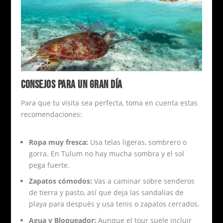
CONSEJOS PARA UN GRAN DÍA
Para que tu visita sea perfecta, toma en cuenta estas
recomendaciones:
Ropa muy fresca:
Usa telas ligeras, sombrero o
gorra. En Tulum no hay mucha sombra y el sol
pega fuerte.
Zapatos cómodos:
Vas a caminar sobre senderos
de tierra y pasto, así que deja las sandalias de
playa para después y usa tenis o zapatos cerrados.
Agua y Bloqueador:
Aunque el tour suele incluir