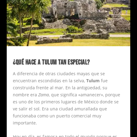
¿QUÉ HACE A TULUM TAN ESPECIAL?
A diferencia de otras ciudades mayas que se
encuentran escondidas en la selva,
Tulum
fue
construida frente al mar. En la antigüedad, su
nombre era
Zama
, que significa «amanecer», porque
es uno de los primeros lugares de México donde se
ve salir el sol. Era una ciudad amurallada que
funcionaba como un puerto comercial muy
importante.
Hoy en día, es famosa en todo el mundo porque es