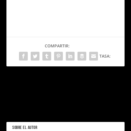
COMPARTIR:
TASA:
PRÓXIMO
Xichén Deluxe: Vive la
Grandeza de Chichén Itzá
con el Lujo de Xcaret
Secretos, Mentiras y
Suspenso: Todo sobre «La
ANTERIOR
Empleada», la Película que
Impacta en el Cine
SOBRE EL AUTOR