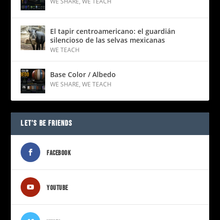
WE SHARE
,
WE TEACH
El tapir centroamericano: el guardián
silencioso de las selvas mexicanas
WE TEACH
Base Color / Albedo
WE SHARE
,
WE TEACH
LET’S BE FRIENDS
FACEBOOK
YOUTUBE