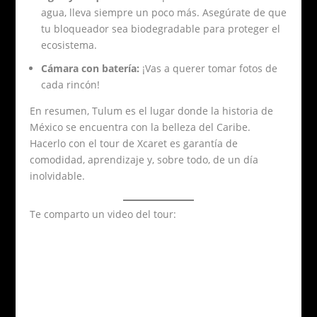
agua, lleva siempre un poco más. Asegúrate de que
tu bloqueador sea biodegradable para proteger el
ecosistema.
Cámara con batería:
¡Vas a querer tomar fotos de
cada rincón!
En resumen, Tulum es el lugar donde la historia de
México se encuentra con la belleza del Caribe.
Hacerlo con el tour de Xcaret es garantía de
comodidad, aprendizaje y, sobre todo, de un día
inolvidable.
Te comparto un video del tour: