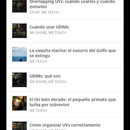
Overlapping UVs: cuándo usarlos y cuándo
evitarlos
STUFF
,
WE TEACH
Cuándo usar UDIMs
WE SHARE
,
WE TEACH
La vaquita marina: el susurro del Golfo que
se extingu
WE TEACH
UDIMs: qué son
WE SHARE
,
WE TEACH
El tití león dorado: el pequeño primate que
lucha por sobrevivir
WE TEACH
Cómo organizar UVs correctamente