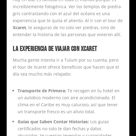
increíblemente fotogénica. Ver los templos de piedra
gris contrastando con el azul del océano es una
experiencia que te quita el aliento. Al ir con el tour de
Xcaret
, te aseguras de no solo ver piedras, sino de
entender la historia de las personas que vivieron allí.
LA EXPERIENCIA DE VIAJAR CON XCARET
Mucha gente intenta ir a Tulum por su cuenta, pero
el tour de Xcaret ofrece beneficios que hacen que el
día sea mucho más relajado:
Transporte de Primera:
Te recogen en tu hotel en
un autobús moderno con aire acondicionado. El
clima en el Caribe es muy caluroso, así que tener
un transporte fresco es un alivio total.
Guías que Saben Contar Historias:
Los guías
certificados no solo te dan fechas y datos
aburridos; te cuentan leyendas y curiosidades