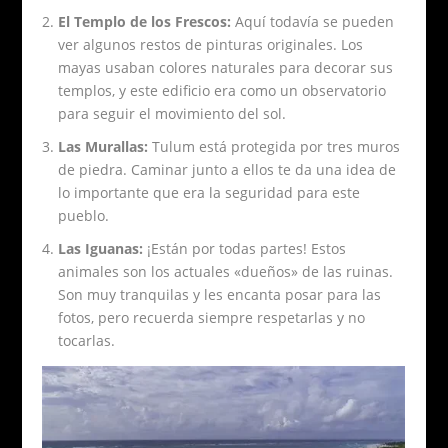
El Templo de los Frescos:
Aquí todavía se pueden
ver algunos restos de pinturas originales. Los
mayas usaban colores naturales para decorar sus
templos, y este edificio era como un observatorio
para seguir el movimiento del sol.
Las Murallas:
Tulum está protegida por tres muros
de piedra. Caminar junto a ellos te da una idea de
lo importante que era la seguridad para este
pueblo.
Las Iguanas:
¡Están por todas partes! Estos
animales son los actuales «dueños» de las ruinas.
Son muy tranquilas y les encanta posar para las
fotos, pero recuerda siempre respetarlas y no
tocarlas.