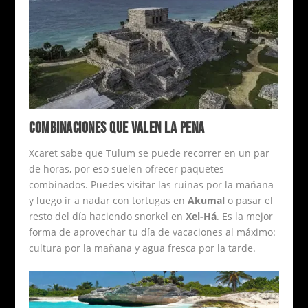
COMBINACIONES QUE VALEN LA PENA
Xcaret sabe que Tulum se puede recorrer en un par
de horas, por eso suelen ofrecer paquetes
combinados. Puedes visitar las ruinas por la mañana
y luego ir a nadar con tortugas en
Akumal
o pasar el
resto del día haciendo snorkel en
Xel-Há
. Es la mejor
forma de aprovechar tu día de vacaciones al máximo:
cultura por la mañana y agua fresca por la tarde.