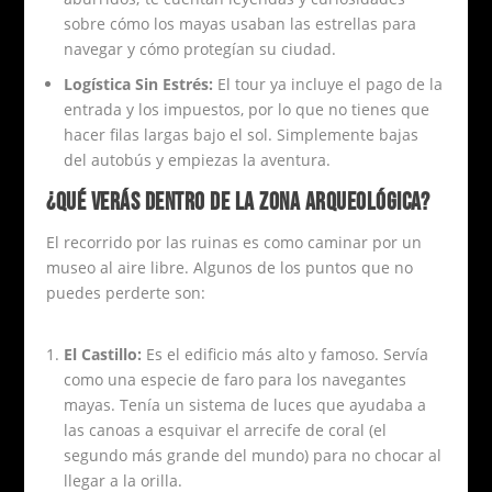
sobre cómo los mayas usaban las estrellas para
navegar y cómo protegían su ciudad.
Logística Sin Estrés:
El tour ya incluye el pago de la
entrada y los impuestos, por lo que no tienes que
hacer filas largas bajo el sol. Simplemente bajas
del autobús y empiezas la aventura.
¿QUÉ VERÁS DENTRO DE LA ZONA ARQUEOLÓGICA?
El recorrido por las ruinas es como caminar por un
museo al aire libre. Algunos de los puntos que no
puedes perderte son:
El Castillo:
Es el edificio más alto y famoso. Servía
como una especie de faro para los navegantes
mayas. Tenía un sistema de luces que ayudaba a
las canoas a esquivar el arrecife de coral (el
segundo más grande del mundo) para no chocar al
llegar a la orilla.