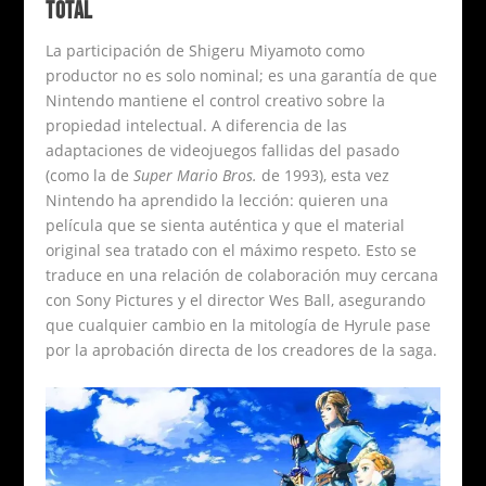
TOTAL
La participación de Shigeru Miyamoto como
productor no es solo nominal; es una garantía de que
Nintendo mantiene el control creativo sobre la
propiedad intelectual. A diferencia de las
adaptaciones de videojuegos fallidas del pasado
(como la de
Super Mario Bros.
de 1993), esta vez
Nintendo ha aprendido la lección: quieren una
película que se sienta auténtica y que el material
original sea tratado con el máximo respeto. Esto se
traduce en una relación de colaboración muy cercana
con Sony Pictures y el director Wes Ball, asegurando
que cualquier cambio en la mitología de Hyrule pase
por la aprobación directa de los creadores de la saga.