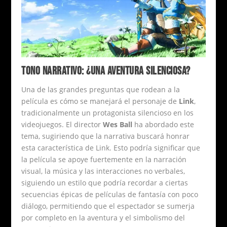
TONO NARRATIVO: ¿UNA AVENTURA SILENCIOSA?
Una de las grandes preguntas que rodean a la
película es cómo se manejará el personaje de
Link
,
tradicionalmente un protagonista silencioso en los
videojuegos. El director
Wes Ball
ha abordado este
tema, sugiriendo que la narrativa buscará honrar
esta característica de Link. Esto podría significar que
la película se apoye fuertemente en la narración
visual, la música y las interacciones no verbales,
siguiendo un estilo que podría recordar a ciertas
secuencias épicas de películas de fantasía con poco
diálogo, permitiendo que el espectador se sumerja
por completo en la aventura y el simbolismo del