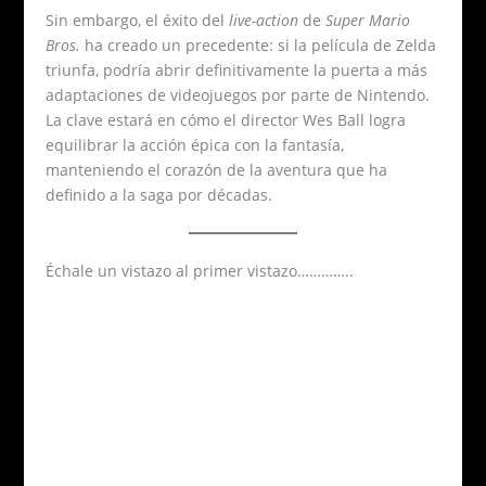
Sin embargo, el éxito del
live-action
de
Super Mario
Bros.
ha creado un precedente: si la película de Zelda
triunfa, podría abrir definitivamente la puerta a más
adaptaciones de videojuegos por parte de Nintendo.
La clave estará en cómo el director Wes Ball logra
equilibrar la acción épica con la fantasía,
manteniendo el corazón de la aventura que ha
definido a la saga por décadas.
Échale un vistazo al primer vistazo…………..