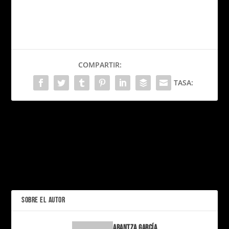
COMPARTIR:
TASA:
PRÓXIMO
El live-action de ‘Moana’ se
prepara para su estreno
Rumbo a las 48
en 2026
selecciones: Los 28
equipos ya clasificados
ANTERIOR
para el Mundial 2026
SOBRE EL AUTOR
Arantza García