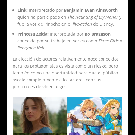
Link:
Interpretado por
Benjamin Evan Ainsworth
,
quien ha participado en
The Haunting of Bly Manor
y
fue la voz de Pinocho en el
live-action
de Disney.
Princesa Zelda:
Interpretada por
Bo Bragason
,
conocida por su trabajo en series como
Three Girls
y
Renegade Nell
.
La elección de actores relativamente poco conocidos
para los protagonistas es vista como un riesgo, pero
también como una oportunidad para que el público
asocie completamente a los actores con sus
personajes de videojuegos.