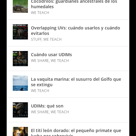
Cocodrilos: guardianes ancestrales de los
humedales
WE TEACH
Overlapping UVs: cuándo usarlos y cuándo
evitarlos
STUFF
,
WE TEACH
Cuándo usar UDIMs
WE SHARE
,
WE TEACH
La vaquita marina: el susurro del Golfo que
se extingu
WE TEACH
UDIMs: qué son
WE SHARE
,
WE TEACH
El tití león dorado: el pequeño primate que
lucha por sobrevivir