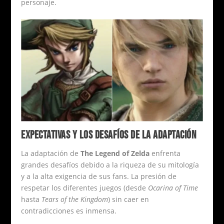
personaje.
EXPECTATIVAS Y LOS DESAFÍOS DE LA ADAPTACIÓN
La adaptación de
The Legend of Zelda
enfrenta
grandes desafíos debido a la riqueza de su mitología
y a la alta exigencia de sus fans. La presión de
respetar los diferentes juegos (desde
Ocarina of Time
hasta
Tears of the Kingdom
) sin caer en
contradicciones es inmensa.