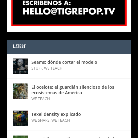
LATEST
Seams: dónde cortar el modelo
STUFF
,
WE TEACH
El ocelote: el guardián silencioso de los
ecosistemas de América
WE TEACH
Texel density explicado
WE SHARE
,
WE TEACH