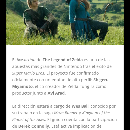
El
live-action
de
The Legend of Zelda
es una de las
apuestas más grandes de Nintendo tras el éxito de
Super Mario Bros
. El proyecto fue confirmado
oficialmente con un equipo de alto perfil:
Shigeru
Miyamoto
, el co-creador de Zelda, fungirá como
productor junto a
Avi Arad
.
La dirección estará a cargo de
Wes Ball
, conocido por
su trabajo en la saga
Maze Runner
y
Kingdom of the
Planet of the Apes
. El guión cuenta con la participación
de
Derek Connolly
. Está activa implicación de