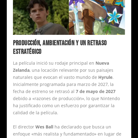
PRODUCCIÓN, AMBIENTACIÓN Y UN RETRASO
ESTRATÉGICO
La película inició su rodaje principal en
Nueva
Zelanda
, una locación relevante por sus paisajes
naturales que evocan el vasto mundo de
Hyrule
.
Inicialmente programada para marzo de 2027, la
fecha de estreno se retrasó al
7 de mayo de 2027
debido a «razones de producción», lo que Nintendo
ha justificado como un esfuerzo por garantizar la
calidad de la película.
El director
Wes Ball
ha declarado que busca un
enfoque «más realista y fundamentado» en lugar de