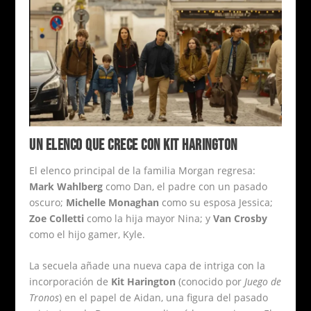
UN ELENCO QUE CRECE CON KIT HARINGTON
El elenco principal de la familia Morgan regresa:
Mark Wahlberg
como Dan, el padre con un pasado
oscuro;
Michelle Monaghan
como su esposa Jessica;
Zoe Colletti
como la hija mayor Nina; y
Van Crosby
como el hijo gamer, Kyle.
La secuela añade una nueva capa de intriga con la
incorporación de
Kit Harington
(conocido por
Juego de
Tronos
) en el papel de Aidan, una figura del pasado