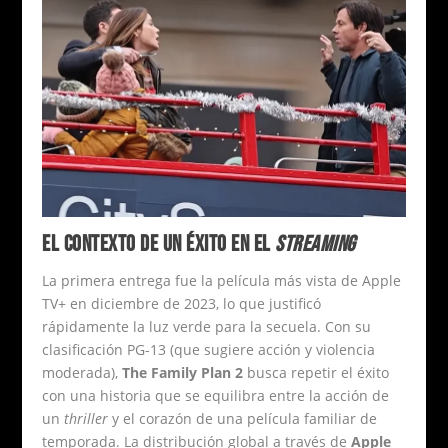
EL CONTEXTO DE UN ÉXITO EN EL
STREAMING
La primera entrega fue la película más vista de Apple
TV+ en diciembre de 2023, lo que justificó
rápidamente la luz verde para la secuela. Con su
clasificación PG-13 (que sugiere acción y violencia
moderada),
The Family Plan 2
busca repetir el éxito
con una historia que se equilibra entre la acción de
un
thriller
y el corazón de una película familiar de
temporada. La distribución global a través de
Apple