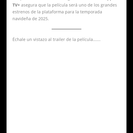
TV+
asegura que la película será uno de los grandes
estrenos de la plataforma para la temporada
navideña de 2025.
Échale un vistazo al trailer de la película…….