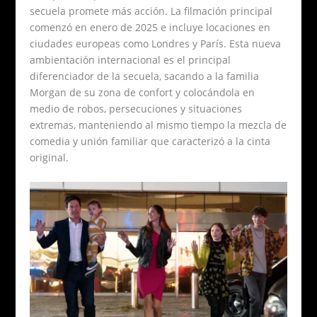
secuela promete más acción. La filmación principal
comenzó en enero de 2025 e incluye locaciones en
ciudades europeas como Londres y París. Esta nueva
ambientación internacional es el principal
diferenciador de la secuela, sacando a la familia
Morgan de su zona de confort y colocándola en
medio de robos, persecuciones y situaciones
extremas, manteniendo al mismo tiempo la mezcla de
comedia y unión familiar que caracterizó a la cinta
original.