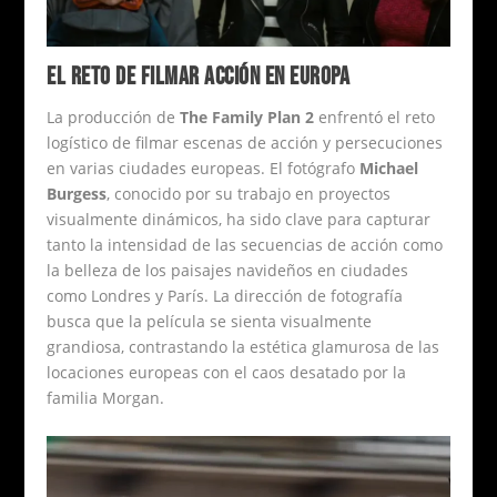
EL RETO DE FILMAR ACCIÓN EN EUROPA
La producción de
The Family Plan 2
enfrentó el reto
logístico de filmar escenas de acción y persecuciones
en varias ciudades europeas. El fotógrafo
Michael
Burgess
, conocido por su trabajo en proyectos
visualmente dinámicos, ha sido clave para capturar
tanto la intensidad de las secuencias de acción como
la belleza de los paisajes navideños en ciudades
como Londres y París. La dirección de fotografía
busca que la película se sienta visualmente
grandiosa, contrastando la estética glamurosa de las
locaciones europeas con el caos desatado por la
familia Morgan.