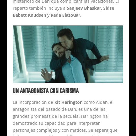
misterioso de Dan que complicará las vacaciones. El
reparto también incluye a
Sanjeev Bhaskar
,
Sidse
Babett Knudsen
y
Reda Elazouar
.
UN ANTAGONISTA CON CARISMA
La incorporación de
Kit Harington
como Aidan, el
antagonista del pasado de Dan, es una de las
grandes promesas de la secuela. Harington ha
demostrado su capacidad para interpretar
personajes complejos y con matices. Se espera que