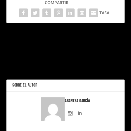
COMPARTIR:
TASA:
PRÓXIMO
MrBeast expande su
imperio dulce: los nuevos
Victoria’s Secret Fashion
Feastables conquistan el
Show 2025: El regreso
mundo
oficial de los ángeles entre
nostalgia, diversidad y
ANTERIOR
polémica
SOBRE EL AUTOR
Arantza García