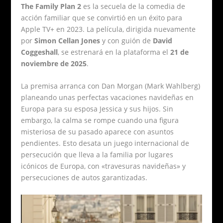
The Family Plan 2
es la secuela de la comedia de
acción familiar que se convirtió en un éxito para
Apple TV+ en 2023. La película, dirigida nuevamente
por
Simon Cellan Jones
y con guión de
David
Coggeshall
, se estrenará en la plataforma el
21 de
noviembre de 2025
.
La premisa arranca con Dan Morgan (Mark Wahlberg)
planeando unas perfectas vacaciones navideñas en
Europa para su esposa Jessica y sus hijos. Sin
embargo, la calma se rompe cuando una figura
misteriosa de su pasado aparece con asuntos
pendientes. Esto desata un juego internacional de
persecución que lleva a la familia por lugares
icónicos de Europa, con «travesuras navideñas» y
persecuciones de autos garantizadas.