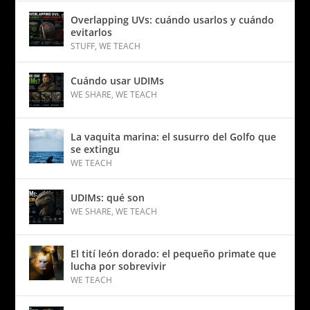
Overlapping UVs: cuándo usarlos y cuándo
evitarlos
STUFF
,
WE TEACH
Cuándo usar UDIMs
WE SHARE
,
WE TEACH
La vaquita marina: el susurro del Golfo que
se extingu
WE TEACH
UDIMs: qué son
WE SHARE
,
WE TEACH
El tití león dorado: el pequeño primate que
lucha por sobrevivir
WE TEACH