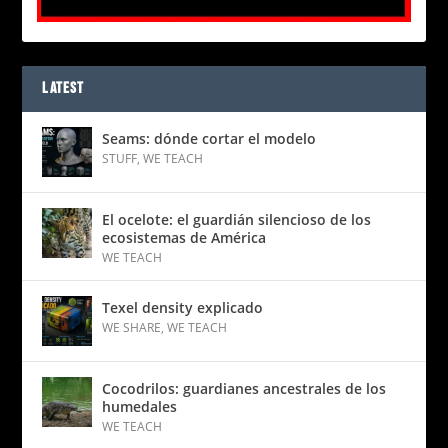
LATEST
Seams: dónde cortar el modelo
STUFF
,
WE TEACH
El ocelote: el guardián silencioso de los
ecosistemas de América
WE TEACH
Texel density explicado
WE SHARE
,
WE TEACH
Cocodrilos: guardianes ancestrales de los
humedales
WE TEACH