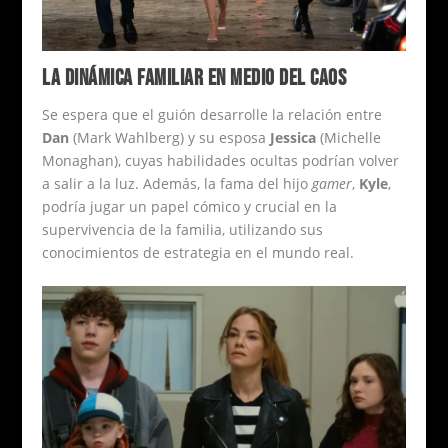
LA DINÁMICA FAMILIAR EN MEDIO DEL CAOS
Se espera que el guión desarrolle la relación entre
Dan
(Mark Wahlberg) y su esposa
Jessica
(Michelle
Monaghan), cuyas habilidades ocultas podrían volver
a salir a la luz. Además, la fama del hijo
gamer
,
Kyle
,
podría jugar un papel cómico y crucial en la
supervivencia de la familia, utilizando sus
conocimientos de estrategia en el mundo real.