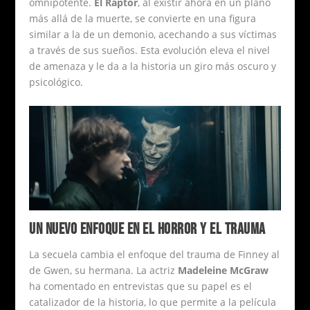
omnipotente.
El Raptor
, al existir ahora en un plano
más allá de la muerte, se convierte en una figura
similar a la de un demonio, acechando a sus víctimas
a través de sus sueños. Esta evolución eleva el nivel
de amenaza y le da a la historia un giro más oscuro y
psicológico.
UN NUEVO ENFOQUE EN EL HORROR Y EL TRAUMA
La secuela cambia el enfoque del trauma de Finney al
de Gwen, su hermana. La actriz
Madeleine McGraw
ha comentado en entrevistas que su papel es el
catalizador de la historia, lo que permite a la película