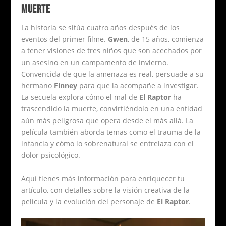
MUERTE
La historia se sitúa cuatro años después de los
eventos del primer filme.
Gwen
, de 15 años, comienza
a tener visiones de tres niños que son acechados por
un asesino en un campamento de invierno.
Convencida de que la amenaza es real, persuade a su
hermano
Finney
para que la acompañe a investigar.
La secuela explora cómo el mal de
El Raptor
ha
trascendido la muerte, convirtiéndolo en una entidad
aún más peligrosa que opera desde el más allá. La
película también aborda temas como el trauma de la
infancia y cómo lo sobrenatural se entrelaza con el
dolor psicológico.
Aquí tienes más información para enriquecer tu
artículo, con detalles sobre la visión creativa de la
película y la evolución del personaje de
El Raptor
.