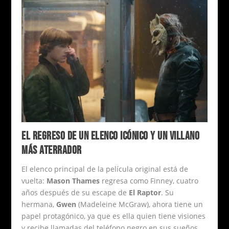
EL REGRESO DE UN ELENCO ICÓNICO Y UN VILLANO
MÁS ATERRADOR
El elenco principal de la película original está de
vuelta:
Mason Thames
regresa como Finney, cuatro
años después de su escape de
El Raptor
. Su
hermana,
Gwen
(Madeleine McGraw), ahora tiene un
papel protagónico, ya que es ella quien tiene visiones
y recibe llamadas del teléfono negro en sus sueños.