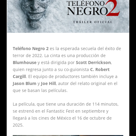
Teléfono Negro 2
es la esperada secuela del éxito de
terror de 2022. La cinta es una producción de
Blumhouse
y está dirigida por
Scott Derrickson
,
quien regresa junto a su co-guionista
C. Robert
Cargill
. El equipo de productores también incluye a
Jason Blum
y
Joe Hill
, autor del relato original en el
que se basan las películas.
La película, que tiene una duración de 114 minutos,
se estrenó en el Fantastic Fest en septiembre y
llegará a los cines de México el 16 de octubre de
2025.