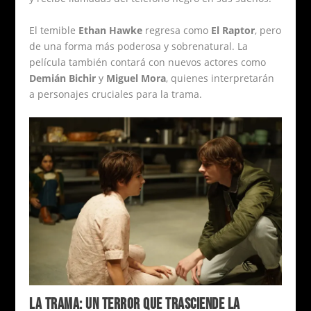
El temible
Ethan Hawke
regresa como
El Raptor
, pero
de una forma más poderosa y sobrenatural. La
película también contará con nuevos actores como
Demián Bichir
y
Miguel Mora
, quienes interpretarán
a personajes cruciales para la trama.
LA TRAMA: UN TERROR QUE TRASCIENDE LA