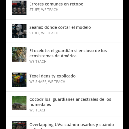
Errores comunes en retopo
STUFF
,
WE TEACH
Seams: dónde cortar el modelo
STUFF
,
WE TEACH
El ocelote: el guardián silencioso de los
ecosistemas de América
WE TEACH
Texel density explicado
WE SHARE
,
WE TEACH
Cocodrilos: guardianes ancestrales de los
humedales
WE TEACH
Overlapping UVs: cuándo usarlos y cuándo