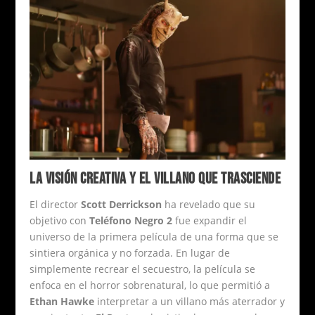
LA VISIÓN CREATIVA Y EL VILLANO QUE TRASCIENDE
El director
Scott Derrickson
ha revelado que su
objetivo con
Teléfono Negro 2
fue expandir el
universo de la primera película de una forma que se
sintiera orgánica y no forzada. En lugar de
simplemente recrear el secuestro, la película se
enfoca en el horror sobrenatural, lo que permitió a
Ethan Hawke
interpretar a un villano más aterrador y