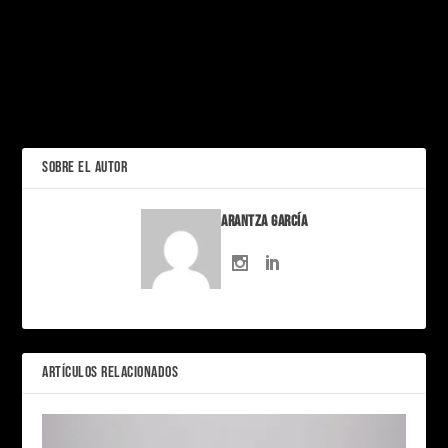
PRÓXIMO
Tiny Desk Concerts: La
magia íntima de la música
“Enola Holmes 3” ya está
en un escritorio
en camino, con un caso
más oscuro y un nuevo
ANTERIOR
director, la detective más
audaz regresa
SOBRE EL AUTOR
Arantza García
ARTÍCULOS RELACIONADOS