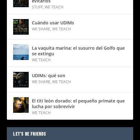
evitarlos
STUFF
,
WE TEACH
Cuándo usar UDIMs
WE SHARE
,
WE TEACH
La vaquita marina: el susurro del Golfo que
se extingu
WE TEACH
UDIMs: qué son
WE SHARE
,
WE TEACH
El tití león dorado: el pequeño primate que
lucha por sobrevivir
WE TEACH
LET’S BE FRIENDS