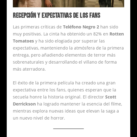
RECEPCIÓN Y EXPECTATIVAS DE LOS FANS
Las primeras críticas de
Teléfono Negro 2
han sido
muy positivas. La cinta ha obtenido un 82% en
Rotten
Tomatoes
y ha sido elogiada por superar las
expectativas, manteniendo la atmósfera de la primera
entrega, pero añadiendo elementos de terror más
sobrenaturales y desarrollando el villano de forma
más aterradora.
El éxito de la primera película ha creado una gran
expectativa entre los fans, quienes esperan que la
secuela honre la historia original. El director
Scott
Derrickson
ha logrado mantener la esencia del filme,
mientras explora nuevas ideas que elevan la saga a
un nuevo nivel de horror.