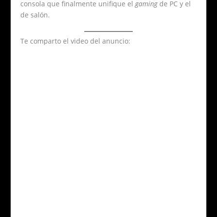
consola que finalmente unifique el
gaming
de PC y el
de salón.
Te comparto el video del anuncio: