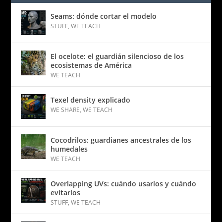
Seams: dónde cortar el modelo
STUFF
,
WE TEACH
El ocelote: el guardián silencioso de los
ecosistemas de América
WE TEACH
Texel density explicado
WE SHARE
,
WE TEACH
Cocodrilos: guardianes ancestrales de los
humedales
WE TEACH
Overlapping UVs: cuándo usarlos y cuándo
evitarlos
STUFF
,
WE TEACH