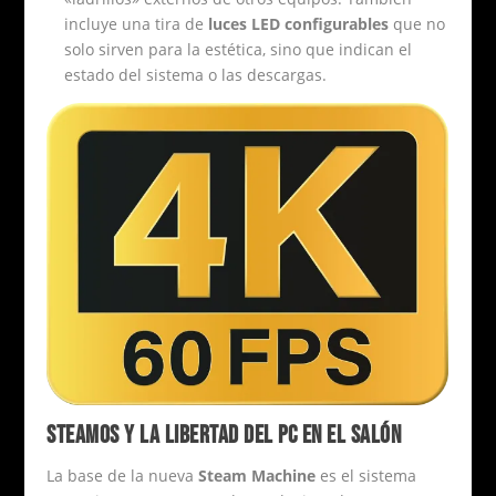
incluye una tira de
luces LED configurables
que no
solo sirven para la estética, sino que indican el
estado del sistema o las descargas.
STEAMOS Y LA LIBERTAD DEL PC EN EL SALÓN
La base de la nueva
Steam Machine
es el sistema