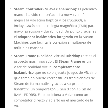
Steam Controller (Nueva Generación):
El polémico
mando ha sido rediseñado. La nueva versión
mejora la vibración háptica y los
trackpads
, e
incluye
sticks
con tecnología magnética (TMR) para
mayor precisión y durabilidad. Un punto crucial es
el
adaptador inalámbrico integrado
en la Steam
Machine, que facilita la conexión simultánea de
múltiples mandos.
Steam Frame (Realidad Virtual Híbrida):
Este es el
proyecto más innovador. El
Steam Frame
es un
visor de realidad virtual
completamente
inalámbrico
que no solo ejecuta juegos de VR, sino
que también puede correr títulos tradicionales de
Steam de forma nativa gracias a su propio
hardware
(un Snapdragon 8 Gen 3 con 16 GB de
RAM LPDDR5). Esto posiciona a Valve como un
competidor directo y abierto en el mercado de la
VR.