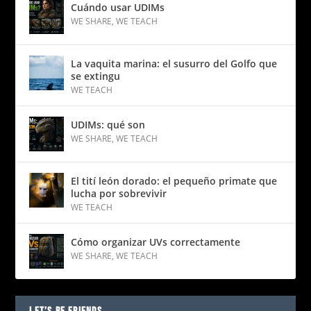
Cuándo usar UDIMs
WE SHARE
,
WE TEACH
La vaquita marina: el susurro del Golfo que
se extingu
WE TEACH
UDIMs: qué son
WE SHARE
,
WE TEACH
El tití león dorado: el pequeño primate que
lucha por sobrevivir
WE TEACH
Cómo organizar UVs correctamente
WE SHARE
,
WE TEACH