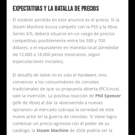
EXPECTATIVAS Y LA BATALLA DE PRECIOS
El eslabón perdido en este anuncio es el precio. Si la
Steam Machine busca competir con la PS5 y la Xbox
Series X/S, deberá situarse en un rango de precios
competitivo, posiblemente entre los 500 y 700
dólares, o el equivalente en moneda local (alrededor
de 12.000 a 18.000 pesos mexicanos, según
especulaciones iniciales).
El desafío de Valve no es solo el
hardware
, sino
convencer a los consumidores de consolas
tradicionales de que su propuesta abierta (PC/Linux)
vale la inversión. La positiva reacción de
Phil Spencer
(jefe de Xbox) al dar la «bienvenida a nuevas
opciones» al mercado subraya la seriedad de este
nuevo actor en la guerra de consolas. Si Valve logra
combinar un precio agresivo con el poder de su
catálogo, la
Steam Machine
de 2026 podría ser la