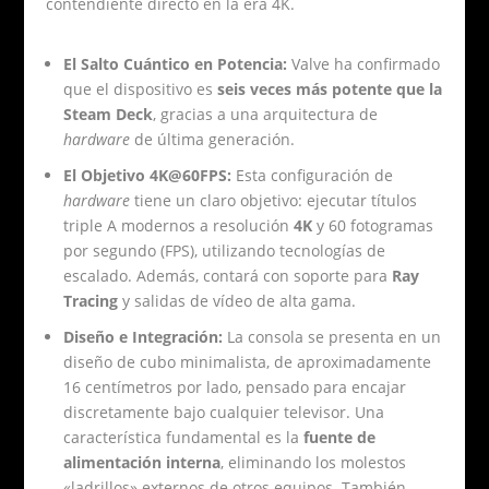
contendiente directo en la era 4K.
El Salto Cuántico en Potencia:
Valve ha confirmado
que el dispositivo es
seis veces más potente que la
Steam Deck
, gracias a una arquitectura de
hardware
de última generación.
El Objetivo 4K@60FPS:
Esta configuración de
hardware
tiene un claro objetivo: ejecutar títulos
triple A modernos a resolución
4K
y 60 fotogramas
por segundo (FPS), utilizando tecnologías de
escalado. Además, contará con soporte para
Ray
Tracing
y salidas de vídeo de alta gama.
Diseño e Integración:
La consola se presenta en un
diseño de cubo minimalista, de aproximadamente
16 centímetros por lado, pensado para encajar
discretamente bajo cualquier televisor. Una
característica fundamental es la
fuente de
alimentación interna
, eliminando los molestos
«ladrillos» externos de otros equipos. También