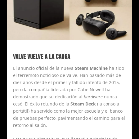
VALVE VUELVE A LA CARGA
El anuncio oficial de la nueva
Steam Machine
ha sido
el terremoto noticioso de Valve. Han pasado más de
diez años desde el primer y fallido intento de 2015,
pero la compañía liderada por Gabe Newell ha
demostrado que su dedicación al
hardware
nunca
cesó. El éxito rotundo de la
Steam Deck
(la consola
portátil) ha servido como la mejor escuela y el banco
de pruebas perfecto, pavimentando el camino para el
retorno al salón.