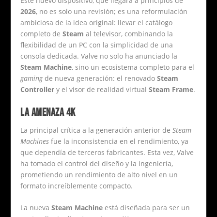
Este nuevo dispositivo, que llegará a principios de
2026
, no es solo una revisión; es una reformulación
ambiciosa de la idea original: llevar el catálogo
completo de
Steam
al televisor, combinando la
flexibilidad de un PC con la simplicidad de una
consola dedicada. Valve no solo ha anunciado la
Steam Machine
, sino un ecosistema completo para el
gaming
de nueva generación: el renovado
Steam
Controller
y el visor de realidad virtual
Steam Frame
.
LA AMENAZA 4K
La principal crítica a la generación anterior de
Steam
Machines
fue la inconsistencia en el rendimiento, ya
que dependía de terceros fabricantes. Esta vez, Valve
ha tomado el control del diseño y la ingeniería,
prometiendo un rendimiento de alto nivel en un
formato increíblemente compacto.
La nueva
Steam Machine
está diseñada para ser un