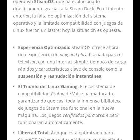
operativo
SteamOS
, que ha evolucionado
drásticamente gracias a la Steam Deck. En el intento
anterior, la falta de optimización del sistema
operativo y la limitada compatibilidad con juegos de
Linux fueron un lastre; hoy, la situación es opuesta.
Experiencia Optimizada:
SteamOS ofrece ahora
una experiencia de
plug-and-play
diseñada para el
televisor, con una interfaz simple, tiempos de carga
rápidos y características clave de consola como la
suspensión y reanudación instantánea
.
El Triunfo del Linux Gaming:
El ecosistema de
compatibilidad
Proton
de Valve ha madurado,
garantizando que casi toda la inmensa biblioteca
de juegos de Steam sea funcional en la nueva
máquina. Los juegos
Verificados para Steam Deck
funcionarán automáticamente.
Libertad Total:
Aunque está optimizada para
SteamOS, Valve ha sido enfática en su filosofía de