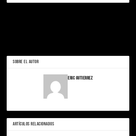
PRÓXIMO
Toy Story 5 y el Choque
Épico Contra la Era de la
“Call of Duty: Black Ops 7”
Tablet
llega al futuro con
campaña cooperativa y
ANTERIOR
zombies épicos
SOBRE EL AUTOR
Eric Gutierrez
ARTÍCULOS RELACIONADOS