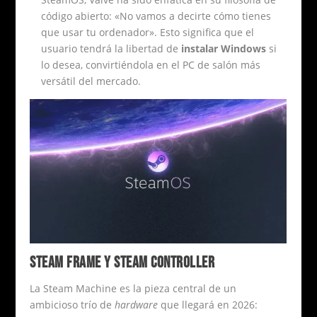
código abierto: «No vamos a decirte cómo tienes
que usar tu ordenador». Esto significa que el
usuario tendrá la libertad de
instalar Windows
si
lo desea, convirtiéndola en el PC de salón más
versátil del mercado.
STEAM FRAME Y STEAM CONTROLLER
La Steam Machine es la pieza central de un
ambicioso trío de
hardware
que llegará en 2026: