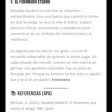
9.
EL FENÓMENO ETERNO
Ronaldo Nazário no solo fue un delantero
extraordinario, sino una fuerza que cambió la forma
en que se juega, se ve y se vive el fútbol. Superó
barreras físicas, emocionales y mediáticas para
convertirse en un símbolo del talento innato y la
resiliencia.
Su legado vive no solo en sus goles, sino en el
recuerdo imborrable de quienes lo vieron jugar. En
cada estadio del mundo, cuando un niño marca un
gol tras una gambeta imposible, hay un poco de
Ronaldo ahí. Porque su nombre no fue solo un apodo:
fue y será un verdadero
Fenómeno
.
📚 REFERENCIAS (APA)
Benson, A. (2022).
Ronaldo Nazário: El Fenómeno que
nunca se apagó
. BBC Sport.