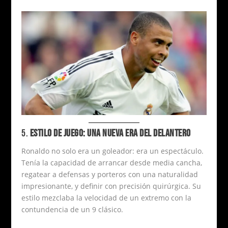
5.
ESTILO DE JUEGO: UNA NUEVA ERA DEL DELANTERO
Ronaldo no solo era un goleador: era un espectáculo.
Tenía la capacidad de arrancar desde media cancha,
regatear a defensas y porteros con una naturalidad
impresionante, y definir con precisión quirúrgica. Su
estilo mezclaba la velocidad de un extremo con la
contundencia de un 9 clásico.