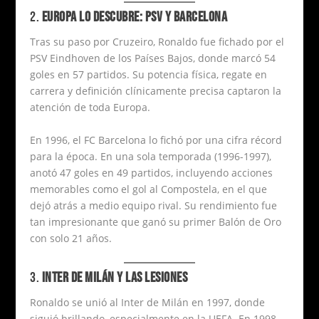
2.
EUROPA LO DESCUBRE: PSV Y BARCELONA
Tras su paso por Cruzeiro, Ronaldo fue fichado por el
PSV Eindhoven de los Países Bajos, donde marcó 54
goles en 57 partidos. Su potencia física, regate en
carrera y definición clínicamente precisa captaron la
atención de toda Europa.
En 1996, el FC Barcelona lo fichó por una cifra récord
para la época. En una sola temporada (1996-1997),
anotó 47 goles en 49 partidos, incluyendo acciones
memorables como el gol al Compostela, en el que
dejó atrás a medio equipo rival. Su rendimiento fue
tan impresionante que ganó su primer Balón de Oro
con solo 21 años.
3.
INTER DE MILÁN Y LAS LESIONES
Ronaldo se unió al Inter de Milán en 1997, donde
siguió brillando, especialmente en la UEFA. En 1998