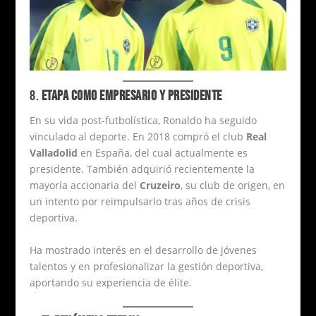
8.
ETAPA COMO EMPRESARIO Y PRESIDENTE
En su vida post-futbolística, Ronaldo ha seguido
vinculado al deporte. En 2018 compró el club
Real
Valladolid
en España, del cual actualmente es
presidente. También adquirió recientemente la
mayoría accionaria del
Cruzeiro
, su club de origen, en
un intento por reimpulsarlo tras años de crisis
deportiva.
Ha mostrado interés en el desarrollo de jóvenes
talentos y en profesionalizar la gestión deportiva,
aportando su experiencia de élite.