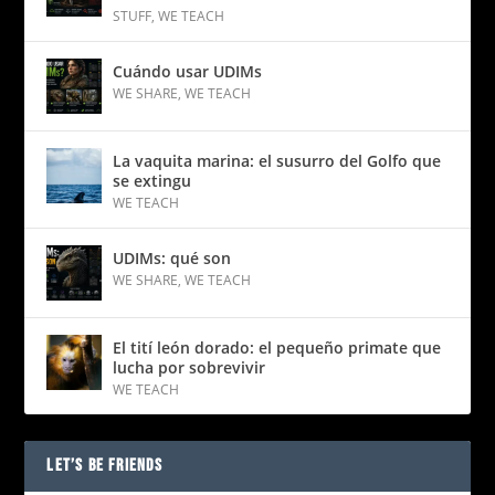
STUFF
,
WE TEACH
Cuándo usar UDIMs
WE SHARE
,
WE TEACH
La vaquita marina: el susurro del Golfo que
se extingu
WE TEACH
UDIMs: qué son
WE SHARE
,
WE TEACH
El tití león dorado: el pequeño primate que
lucha por sobrevivir
WE TEACH
LET’S BE FRIENDS