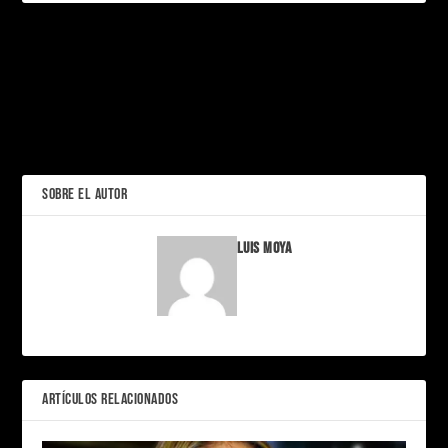
PRÓXIMO
Just Dance: el videojuego
que convirtió la sala de tu
casa en pista de baile
Ginny & Georgia: El
Fenómeno Juvenil que
ANTERIOR
Revoluciona Netflix
SOBRE EL AUTOR
Luis Moya
ARTÍCULOS RELACIONADOS