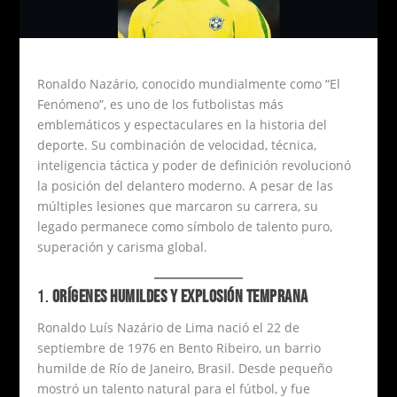
Ronaldo Nazário, conocido mundialmente como “El
Fenómeno”, es uno de los futbolistas más
emblemáticos y espectaculares en la historia del
deporte. Su combinación de velocidad, técnica,
inteligencia táctica y poder de definición revolucionó
la posición del delantero moderno. A pesar de las
múltiples lesiones que marcaron su carrera, su
legado permanece como símbolo de talento puro,
superación y carisma global.
1.
ORÍGENES HUMILDES Y EXPLOSIÓN TEMPRANA
Ronaldo Luís Nazário de Lima nació el 22 de
septiembre de 1976 en Bento Ribeiro, un barrio
humilde de Río de Janeiro, Brasil. Desde pequeño
mostró un talento natural para el fútbol, y fue