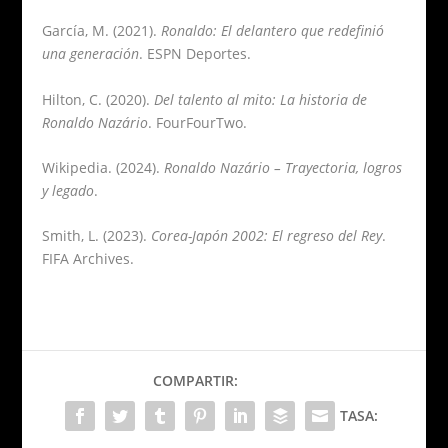
García, M. (2021).
Ronaldo: El delantero que redefinió
una generación
. ESPN Deportes.
Hilton, C. (2020).
Del talento al mito: La historia de
Ronaldo Nazário
. FourFourTwo.
Wikipedia. (2024).
Ronaldo Nazário – Trayectoria, logros
y legado
.
Smith, L. (2023).
Corea-Japón 2002: El regreso del Rey
.
FIFA Archives.
COMPARTIR:
TASA: