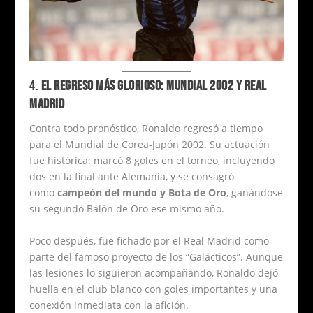
4.
EL REGRESO MÁS GLORIOSO: MUNDIAL 2002 Y REAL
MADRID
Contra todo pronóstico, Ronaldo regresó a tiempo
para el Mundial de Corea-Japón 2002. Su actuación
fue histórica: marcó 8 goles en el torneo, incluyendo
dos en la final ante Alemania, y se consagró
como
campeón del mundo y Bota de Oro
, ganándose
su segundo Balón de Oro ese mismo año.
Poco después, fue fichado por el Real Madrid como
parte del famoso proyecto de los “Galácticos”. Aunque
las lesiones lo siguieron acompañando, Ronaldo dejó
huella en el club blanco con goles importantes y una
conexión inmediata con la afición.