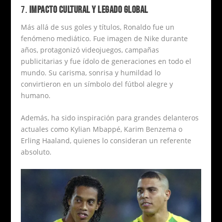
7.
IMPACTO CULTURAL Y LEGADO GLOBAL
Más allá de sus goles y títulos, Ronaldo fue un
fenómeno mediático. Fue imagen de Nike durante
años, protagonizó videojuegos, campañas
publicitarias y fue ídolo de generaciones en todo el
mundo. Su carisma, sonrisa y humildad lo
convirtieron en un símbolo del fútbol alegre y
humano.
Además, ha sido inspiración para grandes delanteros
actuales como Kylian Mbappé, Karim Benzema o
Erling Haaland, quienes lo consideran un referente
absoluto.