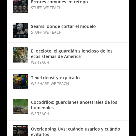
Errores comunes en retopo
STUFF
,
WE TEACH
Seams: dónde cortar el modelo
STUFF
,
WE TEACH
El ocelote: el guardián silencioso de los
ecosistemas de América
WE TEACH
Texel density explicado
WE SHARE
,
WE TEACH
Cocodrilos: guardianes ancestrales de los
humedales
WE TEACH
Overlapping UVs: cuándo usarlos y cuándo
evitarlos