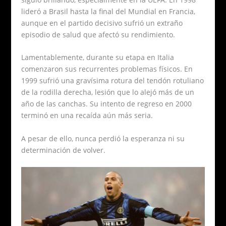
lideró a Brasil hasta la final del Mundial en Francia,
aunque en el partido decisivo sufrió un extraño
episodio de salud que afectó su rendimiento.
Lamentablemente, durante su etapa en Italia
comenzaron sus recurrentes problemas físicos. En
1999 sufrió una gravísima rotura del tendón rotuliano
de la rodilla derecha, lesión que lo alejó más de un
año de las canchas. Su intento de regreso en 2000
terminó en una recaída aún más seria.
A pesar de ello, nunca perdió la esperanza ni su
determinación de volver.