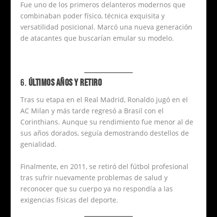
Fue uno de los primeros delanteros modernos que
combinaban poder físico, técnica exquisita y
versatilidad posicional. Marcó una nueva generación
de atacantes que buscarían emular su modelo.
6.
ÚLTIMOS AÑOS Y RETIRO
Tras su etapa en el Real Madrid, Ronaldo jugó en el
AC Milan y más tarde regresó a Brasil con el
Corinthians. Aunque su rendimiento fue menor al de
sus años dorados, seguía demostrando destellos de
genialidad.
Finalmente, en 2011, se retiró del fútbol profesional
tras sufrir nuevamente problemas de salud y
reconocer que su cuerpo ya no respondía a las
exigencias físicas del deporte.