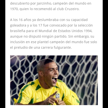
descubierto por Jairzinho, campeón del mundo en
1970, quien lo recomendó al club Cruzeiro.
A los 16 años ya deslumbraba con su capacidad
goleadora y a los 17 fue convocado por la selección
brasileña para el Mundial de Estados Unidos 1994,
aunque no disputó ningún partido. Sin embargo, su
inclusión en ese plantel campeón del mundo fue solo
el preludio de una carrera fulgurante.