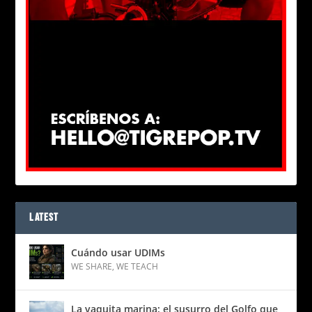
LATEST
Cuándo usar UDIMs
WE SHARE
,
WE TEACH
La vaquita marina: el susurro del Golfo que