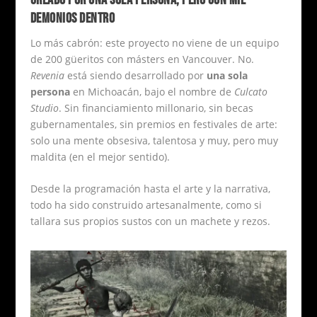
DEMONIOS DENTRO
Lo más cabrón: este proyecto no viene de un equipo
de 200 güeritos con másters en Vancouver. No.
Revenia
está siendo desarrollado por
una sola
persona
en Michoacán, bajo el nombre de
Culcato
Studio
. Sin financiamiento millonario, sin becas
gubernamentales, sin premios en festivales de arte:
solo una mente obsesiva, talentosa y muy, pero muy
maldita (en el mejor sentido).
Desde la programación hasta el arte y la narrativa,
todo ha sido construido artesanalmente, como si
tallara sus propios sustos con un machete y rezos.