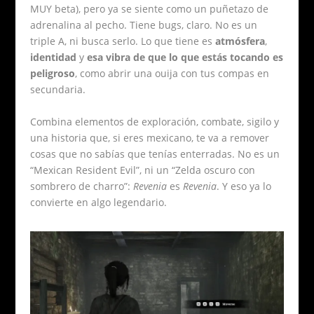
MUY beta), pero ya se siente como un puñetazo de
adrenalina al pecho. Tiene bugs, claro. No es un
triple A, ni busca serlo. Lo que tiene es
atmósfera
,
identidad
y
esa vibra de que lo que estás tocando es
peligroso
, como abrir una ouija con tus compas en
secundaria.
Combina elementos de exploración, combate, sigilo y
una historia que, si eres mexicano, te va a remover
cosas que no sabías que tenías enterradas. No es un
“Mexican Resident Evil”, ni un “Zelda oscuro con
sombrero de charro”:
Revenia
es
Revenia
. Y eso ya lo
convierte en algo legendario.