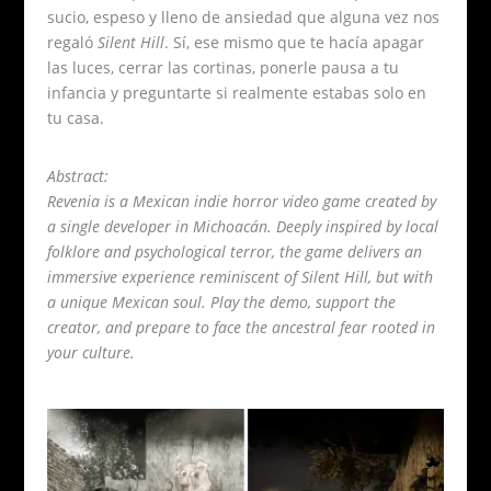
sucio, espeso y lleno de ansiedad que alguna vez nos
regaló
Silent Hill
. Sí, ese mismo que te hacía apagar
las luces, cerrar las cortinas, ponerle pausa a tu
infancia y preguntarte si realmente estabas solo en
tu casa.
Abstract:
Revenia is a Mexican indie horror video game created by
a single developer in Michoacán. Deeply inspired by local
folklore and psychological terror, the game delivers an
immersive experience reminiscent of Silent Hill, but with
a unique Mexican soul. Play the demo, support the
creator, and prepare to face the ancestral fear rooted in
your culture.