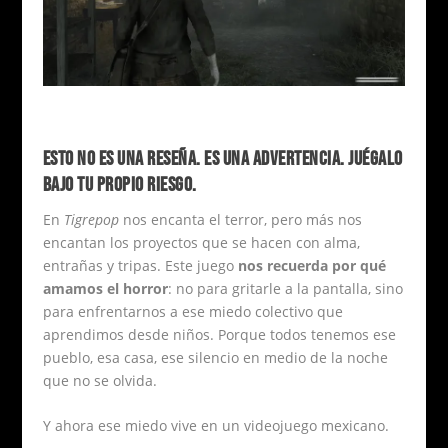
ESTO NO ES UNA RESEÑA. ES UNA ADVERTENCIA. JUÉGALO
BAJO TU PROPIO RIESGO.
En
Tigrepop
nos encanta el terror, pero más nos
encantan los proyectos que se hacen con alma,
entrañas y tripas. Este juego
nos recuerda por qué
amamos el horror
: no para gritarle a la pantalla, sino
para enfrentarnos a ese miedo colectivo que
aprendimos desde niños. Porque todos tenemos ese
pueblo, esa casa, ese silencio en medio de la noche
que no se olvida.
Y ahora ese miedo vive en un videojuego mexicano.