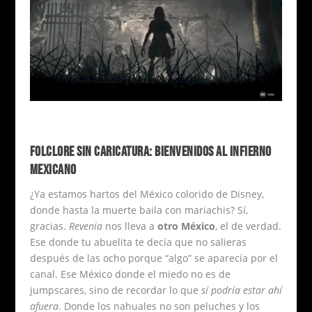
FOLCLORE SIN CARICATURA: BIENVENIDOS AL INFIERNO
MEXICANO
¿Ya estamos hartos del México colorido de Disney,
donde hasta la muerte baila con mariachis? Sí,
gracias.
Revenia
nos lleva a
otro México
, el de verdad.
Ese donde tu abuelita te decía que no salieras
después de las ocho porque “algo” se aparecía por el
canal. Ese México donde el miedo no es de
jumpscares, sino de recordar lo que
sí podría estar ahí
afuera
. Donde los nahuales no son peluches y los