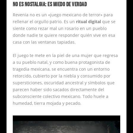
NO ES NOSTALGIA: ES MIEDO DE VERDAD
Revenia no es un «juego mexicano de terror» para
rellenar el orgullo patrio. Es un
ritual digital
que se
siente como rezar mal un rosario en un pueblo
donde nadie te quiere responder quién vive en esa
casa con las ventanas tapiadas.
El juego te mete en la piel de una mujer que regresa
a su pueblo natal, y como buena protagonista de
tragedia mexicana, se encuentra con un entorno
retorcido, cubierto por la niebla y consumido por
supersticiones, oscuridad ancestral y símbolos que
parecen haber sido sacados directamente del
subconsciente colectivo mexicano. Todo huele a
humedad, tierra mojada y pecado.