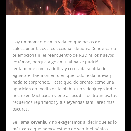
Hay un momento en la vida en que pasas de
coleccionar tazos a coleccionar deudas. Donde ya no
te emociona ni el reencuentro de RBD ni los nuevos
Pokémon, porque algo en tu alma se pudrió
lentamente con la adultez y con cada subida del
aguacate. Ese momento en que todo te da hueva y
nada te sorprende. Hasta que, de pronto, como una
aparición en medio de la niebla, un videojuego indie
hecho en Michoacán viene a sacudir tus traumas, tus
recuerdos reprimidos y tus leyendas familiares más
oscuras.
Se llama
Revenia
. Y no exageramos al decir que es lo
más cerca que hemos estado de sentir el pánico