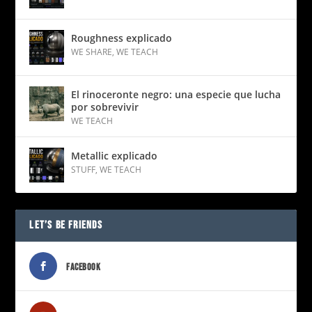
Roughness explicado
WE SHARE
,
WE TEACH
El rinoceronte negro: una especie que lucha
por sobrevivir
WE TEACH
Metallic explicado
STUFF
,
WE TEACH
LET’S BE FRIENDS
FACEBOOK