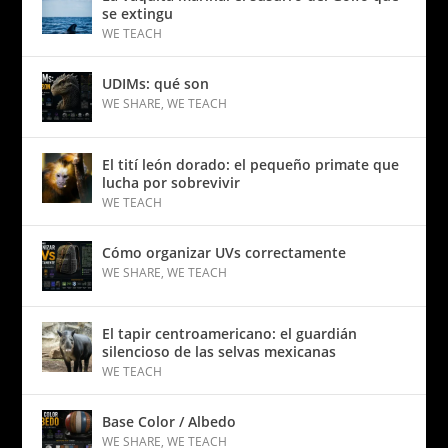
se extingu
WE TEACH
UDIMs: qué son
WE SHARE
,
WE TEACH
El tití león dorado: el pequeño primate que
lucha por sobrevivir
WE TEACH
Cómo organizar UVs correctamente
WE SHARE
,
WE TEACH
El tapir centroamericano: el guardián
silencioso de las selvas mexicanas
WE TEACH
Base Color / Albedo
WE SHARE
,
WE TEACH