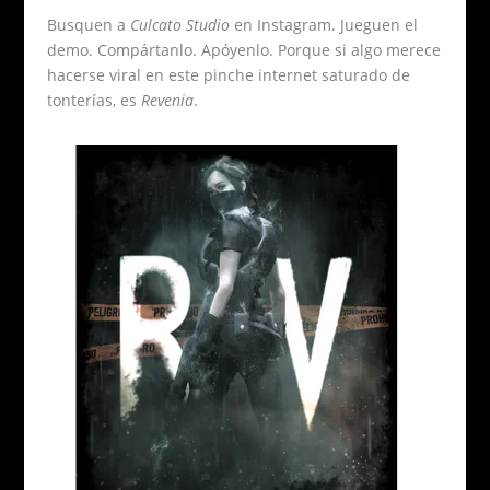
Busquen a
Culcato Studio
en Instagram. Jueguen el
demo. Compártanlo. Apóyenlo. Porque si algo merece
hacerse viral en este pinche internet saturado de
tonterías, es
Revenia
.