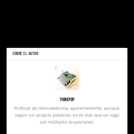
PRÓXIMO
Los Mejores Anuncios de
Fútbol: La Magia del
Marketing en la Antesala
Dreamworks se une al live
del Mundial
action
ANTERIOR
SOBRE EL AUTOR
Tigrepop
Profesor de mercadotecnia, aparentemente; aunque,
según sus propias palabras, no es más que un vago
con múltiples ocupaciones.