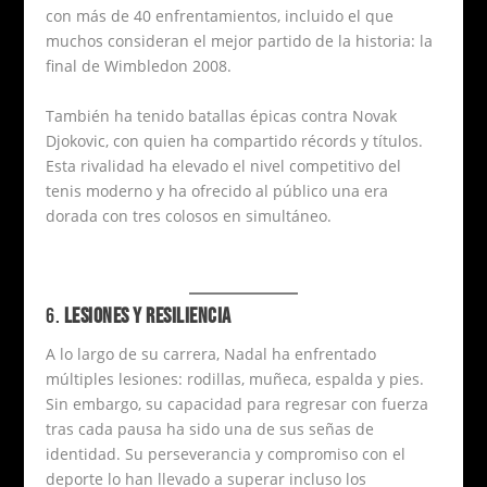
con más de 40 enfrentamientos, incluido el que
muchos consideran el mejor partido de la historia: la
final de Wimbledon 2008.
También ha tenido batallas épicas contra Novak
Djokovic, con quien ha compartido récords y títulos.
Esta rivalidad ha elevado el nivel competitivo del
tenis moderno y ha ofrecido al público una era
dorada con tres colosos en simultáneo.
6.
LESIONES Y RESILIENCIA
A lo largo de su carrera, Nadal ha enfrentado
múltiples lesiones: rodillas, muñeca, espalda y pies.
Sin embargo, su capacidad para regresar con fuerza
tras cada pausa ha sido una de sus señas de
identidad. Su perseverancia y compromiso con el
deporte lo han llevado a superar incluso los