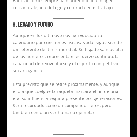
Babolat, pero siempre ha mantenido una imagen
cercana, alejada del ego y centrada en el trabajo.
8.
LEGADO Y FUTURO
Aunque en los últimos años ha reducido su
calendario por cuestiones físicas, Nadal sigue siendo
un referente del tenis mundial. Su legado va más allá
de los números: representa el esfuerzo continuo, la
capacidad de reinventarse y el espíritu competitivo
sin arrogancia.
Está previsto que se retire próximamente, y aunque
el día que cuelgue la raqueta marcará el fin de una
era, su influencia seguirá presente por generaciones.
Será recordado como un competidor feroz, pero
también como un ser humano ejemplar.