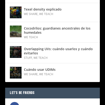
Texel density explicado
WE SHARE
,
WE TEACH
Cocodrilos: guardianes ancestrales de los
humedales
WE TEACH
Overlapping UVs: cuándo usarlos y cuándo
evitarlos
STUFF
,
WE TEACH
Cuándo usar UDIMs
WE SHARE
,
WE TEACH
LET’S BE FRIENDS