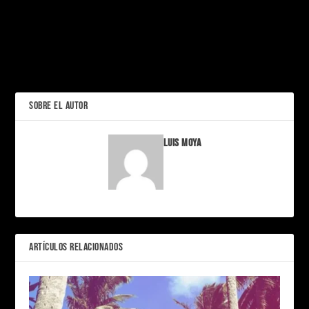
PRÓXIMO
Avatar: Entre fuego y
cenizas, el regreso más
Casio celebra 50 años de
esperado del cine
innovación con el icónico
anillo de reloj
ANTERIOR
SOBRE EL AUTOR
Luis Moya
ARTÍCULOS RELACIONADOS