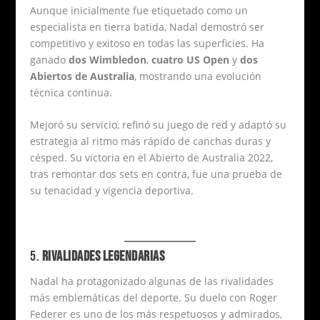
Aunque inicialmente fue etiquetado como un
especialista en tierra batida, Nadal demostró ser
competitivo y exitoso en todas las superficies. Ha
ganado
dos Wimbledon
,
cuatro US Open
y
dos
Abiertos de Australia
, mostrando una evolución
técnica continua.
Mejoró su servicio, refinó su juego de red y adaptó su
estrategia al ritmo más rápido de canchas duras y
césped. Su victoria en el Abierto de Australia 2022,
tras remontar dos sets en contra, fue una prueba de
su tenacidad y vigencia deportiva.
5.
RIVALIDADES LEGENDARIAS
Nadal ha protagonizado algunas de las rivalidades
más emblemáticas del deporte. Su duelo con Roger
Federer es uno de los más respetuosos y admirados,