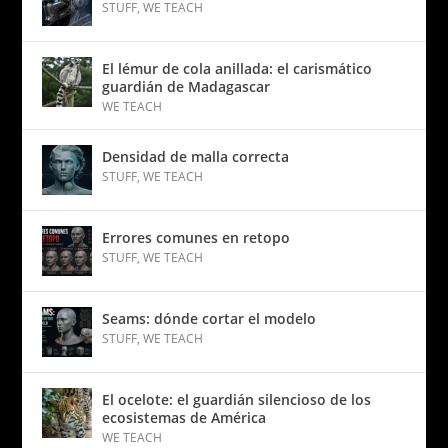
STUFF
,
WE TEACH
El lémur de cola anillada: el carismático
guardián de Madagascar
WE TEACH
Densidad de malla correcta
STUFF
,
WE TEACH
Errores comunes en retopo
STUFF
,
WE TEACH
Seams: dónde cortar el modelo
STUFF
,
WE TEACH
El ocelote: el guardián silencioso de los
ecosistemas de América
WE TEACH