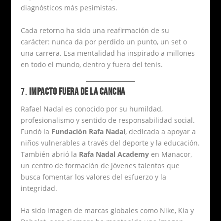
diagnósticos más pesimistas.
Cada retorno ha sido una reafirmación de su
carácter: nunca da por perdido un punto, un set o
una carrera. Esa mentalidad ha inspirado a millones
en todo el mundo, dentro y fuera del tenis.
7.
IMPACTO FUERA DE LA CANCHA
Rafael Nadal es conocido por su humildad,
profesionalismo y sentido de responsabilidad social.
Fundó la
Fundación Rafa Nadal
, dedicada a apoyar a
niños vulnerables a través del deporte y la educación.
También abrió la
Rafa Nadal Academy
en Manacor,
un centro de formación de jóvenes talentos que
busca fomentar los valores del esfuerzo y la
integridad.
Ha sido imagen de marcas globales como Nike, Kia y