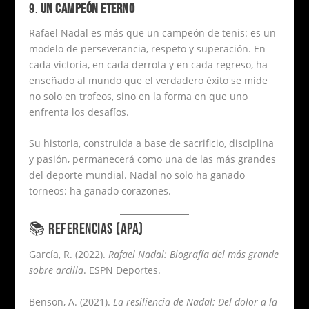
9.
UN CAMPEÓN ETERNO
Rafael Nadal es más que un campeón de tenis: es un
modelo de perseverancia, respeto y superación. En
cada victoria, en cada derrota y en cada regreso, ha
enseñado al mundo que el verdadero éxito se mide
no solo en trofeos, sino en la forma en que uno
enfrenta los desafíos.
Su historia, construida a base de sacrificio, disciplina
y pasión, permanecerá como una de las más grandes
del deporte mundial. Nadal no solo ha ganado
torneos: ha ganado corazones.
📚 REFERENCIAS (APA)
García, R. (2022).
Rafael Nadal: Biografía del más grande
sobre arcilla
. ESPN Deportes.
Benson, A. (2021).
La resiliencia de Nadal: Del dolor a la