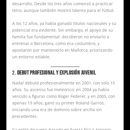
desarrollo. Desde los tres años comenzó a practicar
tenis, aunque también mostró talento para el fútbol.
A los 12 años, ya había ganado títulos nacionales y su
potencial era evidente. Sin embargo, el apoyo de su
familia fue fundamental: decidieron no enviarlo a
entrenar a Barcelona, como era costumbre, y
apostaron por mantenerlo en Mallorca, priorizando
un entorno estable.
2.
DEBUT PROFESIONAL Y EXPLOSIÓN JUVENIL
Nadal debutó profesionalmente en 2001, con solo 15
años. Su ascenso fue meteórico: en 2004 ya había
vencido a figuras como Roger Federer, y en 2005, con
apenas 19 años, ganó su primer Roland Garros,
iniciando una era de dominio sobre arcilla sin
precedentes.
Su estilo de juego, basado en fuerza física, topspin