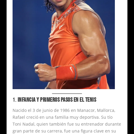
1.
INFANCIA Y PRIMEROS PASOS EN EL TENIS
Nacido el 3 de junio de 1986 en Manacor, Mallorca,
Rafael creció en una familia muy deportiva. Su tío
Toni Nadal, quien también fue su entrenador durante
gran parte de su carrera, fue una figura clave en su