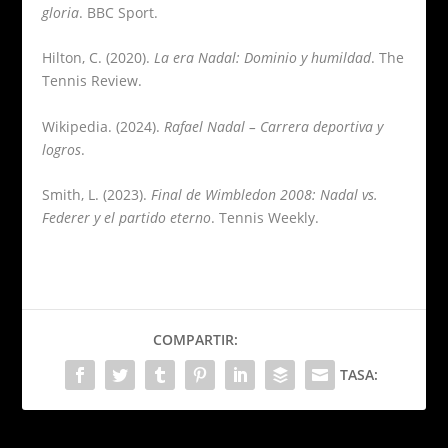
gloria
. BBC Sport.
Hilton, C. (2020).
La era Nadal: Dominio y humildad
. The
Tennis Review.
Wikipedia. (2024).
Rafael Nadal – Carrera deportiva y
logros
.
Smith, L. (2023).
Final de Wimbledon 2008: Nadal vs.
Federer y el partido eterno
. Tennis Weekly.
COMPARTIR:
TASA: