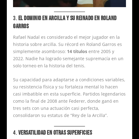
3.
EL DOMINIO EN ARCILLA Y SU REINADO EN ROLAND
GARROS
Rafael Nadal es considerado el mejor jugador en la
historia sobre arcilla. Su récord en Roland Garros es
simplemente asombroso:
14 títulos
entre 2005 y
2022. Nadie ha logrado semejante supremacía en un
solo torneo en la historia del tenis.
Su capacidad para adaptarse a condiciones variables,
su resistencia física y su fortaleza mental lo hacen
casi imbatible en esta superficie. Partidos legendarios
como la final de 2008 ante Federer, donde ganó en
tres sets con una actuación casi perfecta,
consolidaron su estatus de “Rey de la Arcilla”.
4.
VERSATILIDAD EN OTRAS SUPERFICIES