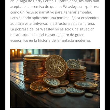
en la saga de Harry Potter. Durante años, los fans han
aceptado la premisa de que los Weasley son «pobres»
como un recurso narrativo para generar empatía.
Pero cuando aplicamos una mínima lógica económica
adulta a este universo, la estructura se desmorona.
La pobreza de los Weasley no es solo una situación
desafortunada; es el mayor agujero de guion
económico en la historia de la fantasía moderna.