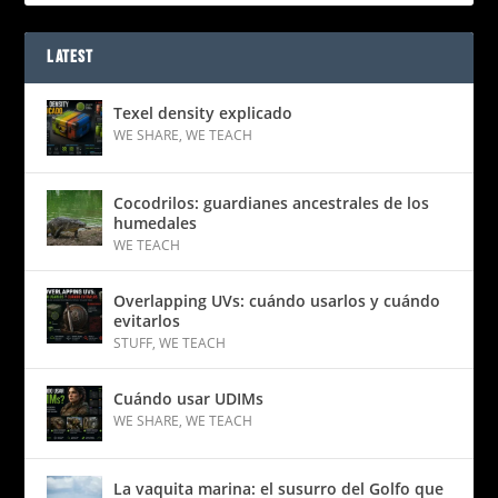
LATEST
Texel density explicado
WE SHARE
,
WE TEACH
Cocodrilos: guardianes ancestrales de los
humedales
WE TEACH
Overlapping UVs: cuándo usarlos y cuándo
evitarlos
STUFF
,
WE TEACH
Cuándo usar UDIMs
WE SHARE
,
WE TEACH
La vaquita marina: el susurro del Golfo que