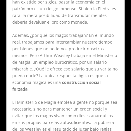
han existido por siglos, basar la economía en el
patrón oro es un riesgo inmenso. Si bien la Piedra es
rara, la mera posibilidad de transmutar metales
debería devaluar el oro como moneda.
Además, ¿por qué los magos trabajan? En el mundo
real, trabajamos para intercambiar nuestro tiempo
por bienes que no podemos producir nosotros
mismos. Pero Arthur Weasley trabaja en el Ministerio
de Magia, un empleo burocrático, por un salario
miserable. ¿Qué le ofrece ese salario que su varita no
pueda darle? La única respuesta lógica es que la
economía mágica es una
construcción social
forzada
.
El Ministerio de Magia emplea a gente no porque sea
necesario, sino para mantener un orden social y
evitar que los magos vivan como dioses anárquicos
en sus propias parcelas autosuficientes. La pobreza
de los Weasley es el resultado de jugar bajo reglas