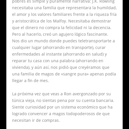
pobres es simple y puramente narrativa: J.K. Rowling
necesitaba una familia que representara la humildad,
el amor y los valores familiares frente a la riqueza fría
y aristocrática de los Malfoy. Necesitaba demostrar
que el dinero no compra la felicidad ni la decencia.
Pero al hacerlo, creó un agujero lógico fascinante.
Nos dio un mundo donde puedes teletransportarte a
cualquier lugar (ahorrando en transporte), curar
enfermedades al instante (ahorrando en salud) y
reparar tu casa con una palabra (ahorrando en
vivienda), y aún así, nos pidió que creyéramos que
una familia de magos de «sangre pura» apenas podía
llegar a fin de mes.
La próxima vez que veas a Ron avergonzado por su
túnica vieja, no sientas pena por su cuenta bancaria.
Siente curiosidad por un sistema económico que ha
logrado convencer a magos todopoderosos de que
necesitan ir de compras.