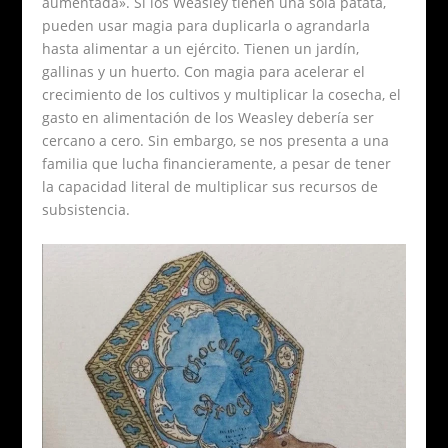
aumentada». Si los Weasley tienen una sola patata,
pueden usar magia para duplicarla o agrandarla
hasta alimentar a un ejército. Tienen un jardín,
gallinas y un huerto. Con magia para acelerar el
crecimiento de los cultivos y multiplicar la cosecha, el
gasto en alimentación de los Weasley debería ser
cercano a cero. Sin embargo, se nos presenta a una
familia que lucha financieramente, a pesar de tener
la capacidad literal de multiplicar sus recursos de
subsistencia.