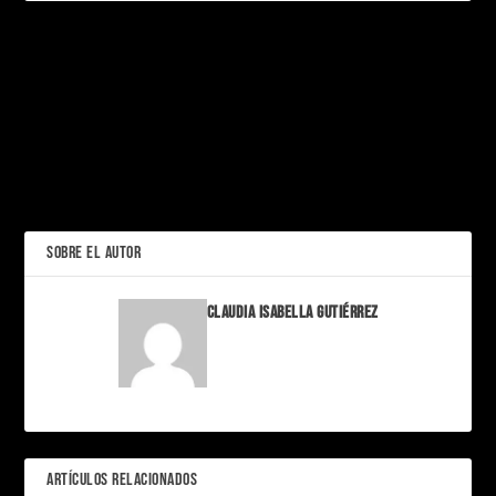
PRÓXIMO
Los Dementores no son
monstruos: La
escalofriante metáfora de
La noche en que los
J.K. Rowling sobre la
Grammy cambiaron de
depresión clínica
idioma
ANTERIOR
SOBRE EL AUTOR
Claudia Isabella Gutiérrez
ARTÍCULOS RELACIONADOS