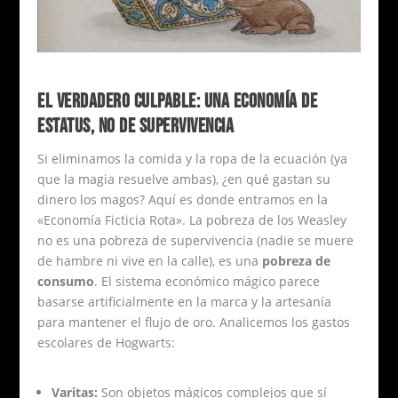
EL VERDADERO CULPABLE: UNA ECONOMÍA DE
ESTATUS, NO DE SUPERVIVENCIA
Si eliminamos la comida y la ropa de la ecuación (ya
que la magia resuelve ambas), ¿en qué gastan su
dinero los magos? Aquí es donde entramos en la
«Economía Ficticia Rota». La pobreza de los Weasley
no es una pobreza de supervivencia (nadie se muere
de hambre ni vive en la calle), es una
pobreza de
consumo
. El sistema económico mágico parece
basarse artificialmente en la marca y la artesanía
para mantener el flujo de oro. Analicemos los gastos
escolares de Hogwarts:
Varitas:
Son objetos mágicos complejos que sí