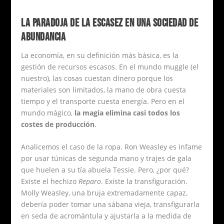
LA PARADOJA DE LA ESCASEZ EN UNA SOCIEDAD DE
ABUNDANCIA
La economía, en su definición más básica, es la
gestión de recursos escasos. En el mundo muggle (el
nuestro), las cosas cuestan dinero porque los
materiales son limitados, la mano de obra cuesta
tiempo y el transporte cuesta energía. Pero en el
mundo mágico,
la magia elimina casi todos los
costes de producción
.
Analicemos el caso de la ropa. Ron Weasley es infame
por usar túnicas de segunda mano y trajes de gala
que huelen a su tía abuela Tessie. Pero, ¿por qué?
Existe el hechizo
Reparo
. Existe la transfiguración.
Molly Weasley, una bruja extremadamente capaz,
debería poder tomar una sábana vieja, transfigurarla
en seda de acromántula y ajustarla a la medida de