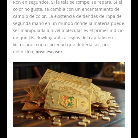
Ron en segundos. Si la tela se rompe, se repara. Si el
color no gusta, se cambia con un encantamiento de
cambio de color. La existencia de tiendas de ropa de
segunda mano en un mundo donde la materia puede
ser manipulada a nivel molecular es el primer indicio
de que J.K. Rowling aplicó reglas del capitalismo
victoriano a una sociedad que debería ser, por
definición,
post-escasez
.