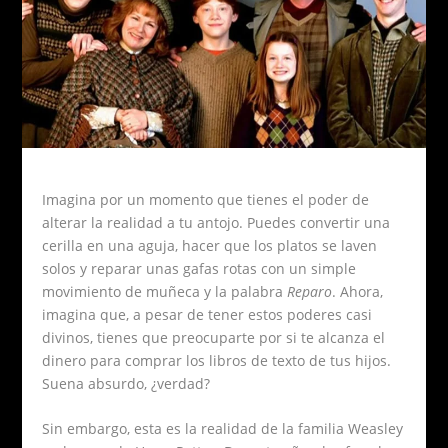
Imagina por un momento que tienes el poder de
alterar la realidad a tu antojo. Puedes convertir una
cerilla en una aguja, hacer que los platos se laven
solos y reparar unas gafas rotas con un simple
movimiento de muñeca y la palabra
Reparo
. Ahora,
imagina que, a pesar de tener estos poderes casi
divinos, tienes que preocuparte por si te alcanza el
dinero para comprar los libros de texto de tus hijos.
Suena absurdo, ¿verdad?
Sin embargo, esta es la realidad de la familia Weasley