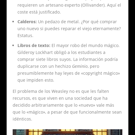
requieren un artesano experto (Ollivander). Aquí el
coste está justificado.
Calderos:
Un pedazo de metal. ¿Por qué comprar
uno nuevo si puedes reparar el viejo eternamente?
Estatus.
Libros de texto:
El mayor robo del mundo mágico.
Gilderoy Lockhart obligó a los estudiantes a
comprar siete libros suyos. La información podría
duplicarse con un hechizo
Geminio
, pero
presumiblemente hay leyes de «copyright mágico»
que impiden esto.
El problema de los Weasley no es que les falten
recursos, es que viven en una sociedad que ha
decidido arbitrariamente que lo «nuevo» vale más
que lo «mágico», a pesar de que funcionalmente sean
idénticos.