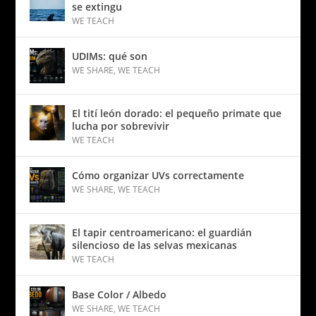
se extingu
WE TEACH
UDIMs: qué son
WE SHARE
,
WE TEACH
El tití león dorado: el pequeño primate que
lucha por sobrevivir
WE TEACH
Cómo organizar UVs correctamente
WE SHARE
,
WE TEACH
El tapir centroamericano: el guardián
silencioso de las selvas mexicanas
WE TEACH
Base Color / Albedo
WE SHARE
,
WE TEACH