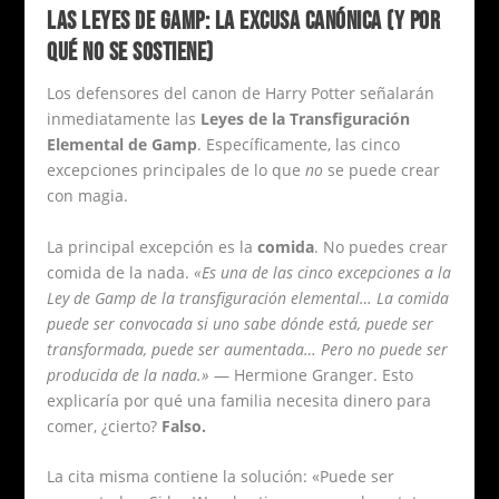
LAS LEYES DE GAMP: LA EXCUSA CANÓNICA (Y POR
QUÉ NO SE SOSTIENE)
Los defensores del canon de Harry Potter señalarán
inmediatamente las
Leyes de la Transfiguración
Elemental de Gamp
. Específicamente, las cinco
excepciones principales de lo que
no
se puede crear
con magia.
La principal excepción es la
comida
. No puedes crear
comida de la nada.
«Es una de las cinco excepciones a la
Ley de Gamp de la transfiguración elemental… La comida
puede ser convocada si uno sabe dónde está, puede ser
transformada, puede ser aumentada… Pero no puede ser
producida de la nada.»
— Hermione Granger. Esto
explicaría por qué una familia necesita dinero para
comer, ¿cierto?
Falso.
La cita misma contiene la solución: «Puede ser