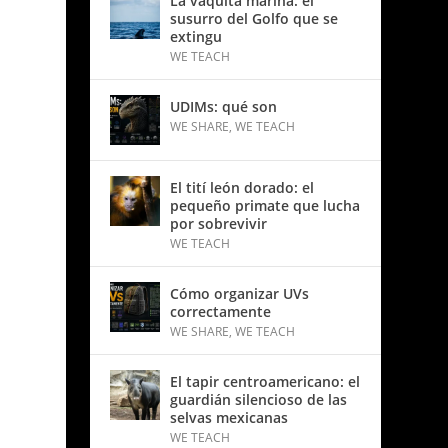
La vaquita marina: el
susurro del Golfo que se
extingu
WE TEACH
UDIMs: qué son
WE SHARE
,
WE TEACH
El tití león dorado: el
pequeño primate que lucha
por sobrevivir
WE TEACH
Cómo organizar UVs
correctamente
WE SHARE
,
WE TEACH
El tapir centroamericano: el
guardián silencioso de las
selvas mexicanas
WE TEACH