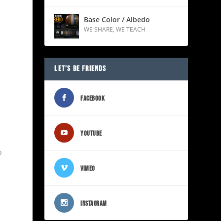
Base Color / Albedo
WE SHARE
,
WE TEACH
LET’S BE FRIENDS
FACEBOOK
YOUTUBE
o
VIMEO
INSTAGRAM