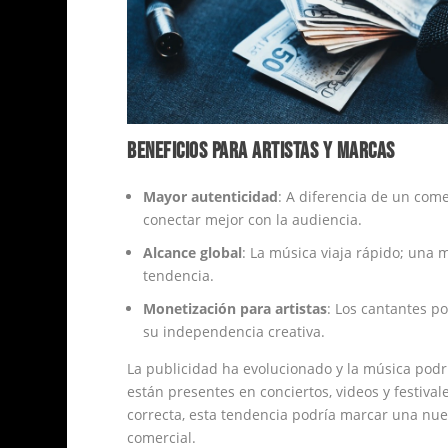
BENEFICIOS PARA ARTISTAS Y MARCAS
Mayor autenticidad
: A diferencia de un com
conectar mejor con la audiencia.
Alcance global
: La música viaja rápido; una
tendencia.
Monetización para artistas
: Los cantantes p
su independencia creativa.
La publicidad ha evolucionado y la música podrí
están presentes en conciertos, videos y festiva
correcta, esta tendencia podría marcar una nue
comercial.