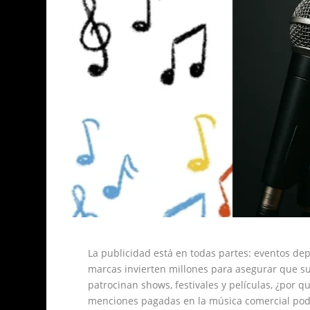
La publicidad está en todas partes: eventos depo
marcas invierten millones para asegurar que su
patrocinan shows, festivales y películas, ¿por 
menciones pagadas en la música comercial podrí