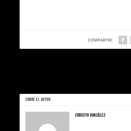
COMPARTIR:
El Día que Audi Usó a su Competencia para Resaltar
ANTERIOR
SOBRE EL AUTOR
Ernesto González