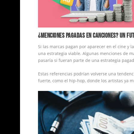
¿MENCIONES PAGADAS EN CANCIONES? UN FU
Si las marcas pagan por aparecer en el cine y l
una estrategia viable. Algunas menciones de m
pasaría si fueran parte de una estrategia paga
Estas referencias podrían volverse una tendenc
fuerte, como el hip-hop, donde los artistas ya m