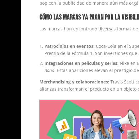
pop con la publicidad de manera aún más orgá
CÓMO LAS MARCAS YA PAGAN POR LA VISIBIL
Las marcas han encontrado diversas formas de i
Patrocinios en eventos:
Coca-Cola en el Supe
Premio de la Fórmula 1. Son inversiones que
Integraciones en películas y series:
Nike en
B
Bond
. Estas apariciones elevan el prestigio de
Merchandising y colaboraciones:
Travis Scott 
alianzas transforman el producto en un objeto 