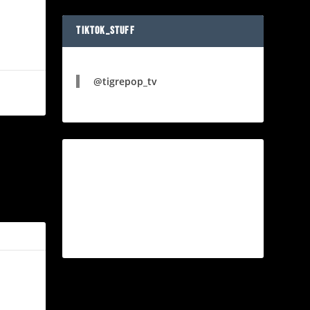
TIKTOK_STUFF
@tigrepop_tv
ÓXIMO
istoria de
ollywood?