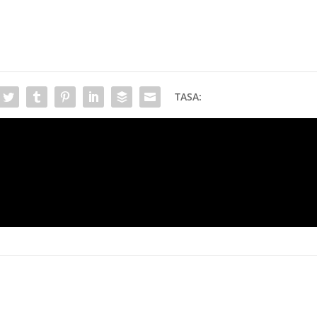
TASA:
PR
¿Es Tom Cruise el mejor actor de acción de la h
H