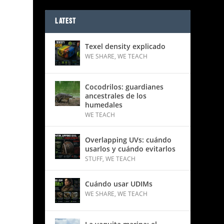
LATEST
Texel density explicado
WE SHARE
,
WE TEACH
Cocodrilos: guardianes
ancestrales de los
humedales
WE TEACH
Overlapping UVs: cuándo
usarlos y cuándo evitarlos
STUFF
,
WE TEACH
Cuándo usar UDIMs
WE SHARE
,
WE TEACH