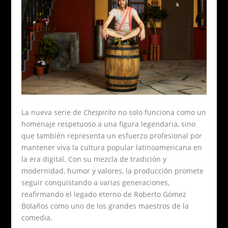
La nueva serie de
Chespirito
no solo funciona como un
homenaje respetuoso a una figura legendaria, sino
que también representa un esfuerzo profesional por
mantener viva la cultura popular latinoamericana en
la era digital. Con su mezcla de tradición y
modernidad, humor y valores, la producción promete
seguir conquistando a varias generaciones,
reafirmando el legado eterno de Roberto Gómez
Bolaños como uno de los grandes maestros de la
comedia.