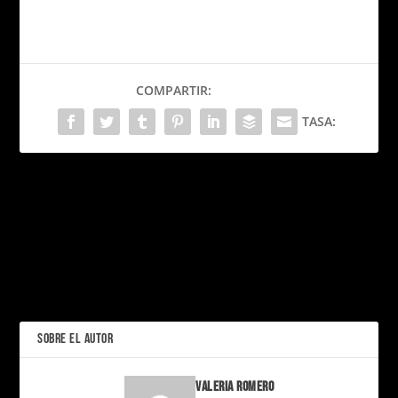
COMPARTIR:
TASA:
PRÓXIMO
Overcooked: the chaotic
video game that brings
together more than just
El oscuro secreto detrás
ingredients
de Coraline y la puerta
secreta
ANTERIOR
SOBRE EL AUTOR
Valeria Romero