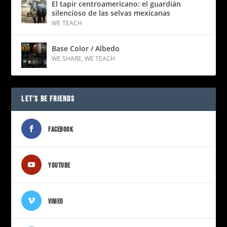
El tapir centroamericano: el guardián
silencioso de las selvas mexicanas
WE TEACH
Base Color / Albedo
WE SHARE
,
WE TEACH
LET’S BE FRIENDS
FACEBOOK
YOUTUBE
VIMEO