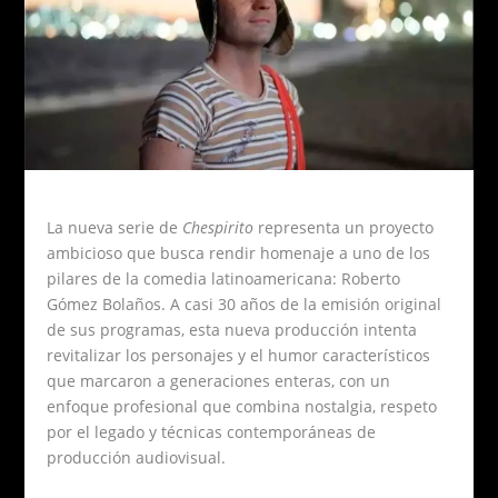
La nueva serie de
Chespirito
representa un proyecto
ambicioso que busca rendir homenaje a uno de los
pilares de la comedia latinoamericana: Roberto
Gómez Bolaños. A casi 30 años de la emisión original
de sus programas, esta nueva producción intenta
revitalizar los personajes y el humor característicos
que marcaron a generaciones enteras, con un
enfoque profesional que combina nostalgia, respeto
por el legado y técnicas contemporáneas de
producción audiovisual.