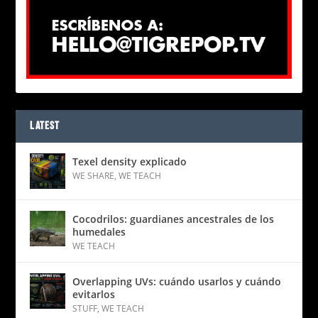
LATEST
Texel density explicado
WE SHARE
,
WE TEACH
Cocodrilos: guardianes ancestrales de los
humedales
WE TEACH
Overlapping UVs: cuándo usarlos y cuándo
evitarlos
STUFF
,
WE TEACH