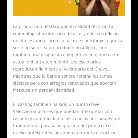
La producción destaca por su calidad técnica. La
cinematografía, dirección de arte, y edición reflejan
un alto estándar profesional que contribuye a que la
serie no solo sea un producto nostálgico, sino
también una propuesta competitiva en el mercado
actual del entretenimiento. Los escenarios
reproducen fielmente el vecindario del Chavo,
mientras que la banda sonora retoma los temas
clásicos pero con arreglos renovados que aportan
frescura sin perder identidad.
El casting también ha sido un punto clave.
Seleccionar actores que puedan interpretar con
respeto y autenticidad a los icónicos personajes fue
fundamental para la aceptación del público. Los
nuevos intérpretes lograron capturar la esencia y