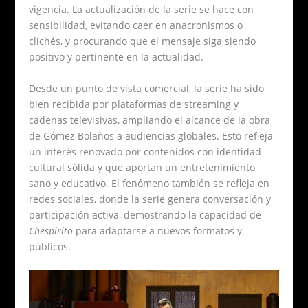
vigencia. La actualización de la serie se hace con
sensibilidad, evitando caer en anacronismos o
clichés, y procurando que el mensaje siga siendo
positivo y pertinente en la actualidad.
Desde un punto de vista comercial, la serie ha sido
bien recibida por plataformas de streaming y
cadenas televisivas, ampliando el alcance de la obra
de Gómez Bolaños a audiencias globales. Esto refleja
un interés renovado por contenidos con identidad
cultural sólida y que aportan un entretenimiento
sano y educativo. El fenómeno también se refleja en
redes sociales, donde la serie genera conversación y
participación activa, demostrando la capacidad de
Chespirito
para adaptarse a nuevos formatos y
públicos.