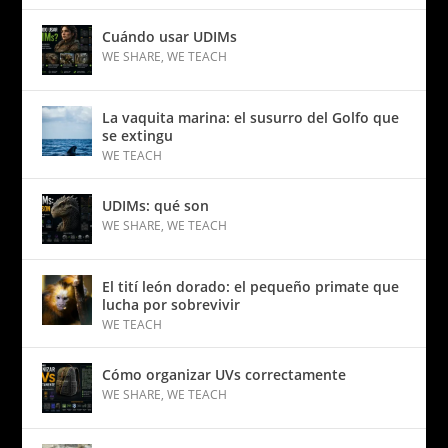
Cuándo usar UDIMs
WE SHARE
,
WE TEACH
La vaquita marina: el susurro del Golfo que
se extingu
WE TEACH
UDIMs: qué son
WE SHARE
,
WE TEACH
El tití león dorado: el pequeño primate que
lucha por sobrevivir
WE TEACH
Cómo organizar UVs correctamente
WE SHARE
,
WE TEACH