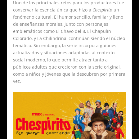
Uno de los principales retos para los productores fue
conservar la esencia única que hizo a
Chespirito
un
fenómeno cultural. El humor sencillo, familiar y lleno
de enseñanzas morales, junto con personajes
emblemáticos como El Chavo del 8, El Chapulín
Colorado, y La Chilindrina, continúan siendo el núcleo
temático. Sin embargo, la serie incorpora guiones
actualizados y situaciones adaptadas al contexto
social moderno, lo que permite atraer tanto a
públicos adultos que crecieron con la serie original,
como a niños y jóvenes que la descubren por primera
vez.