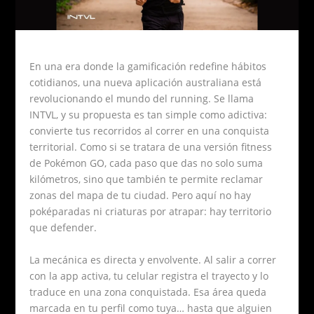
En una era donde la gamificación redefine hábitos
cotidianos, una nueva aplicación australiana está
revolucionando el mundo del running. Se llama
INTVL, y su propuesta es tan simple como adictiva:
convierte tus recorridos al correr en una conquista
territorial. Como si se tratara de una versión fitness
de Pokémon GO, cada paso que das no solo suma
kilómetros, sino que también te permite reclamar
zonas del mapa de tu ciudad. Pero aquí no hay
poképaradas ni criaturas por atrapar: hay territorio
que defender.
La mecánica es directa y envolvente. Al salir a correr
con la app activa, tu celular registra el trayecto y lo
traduce en una zona conquistada. Esa área queda
marcada en tu perfil como tuya… hasta que alguien