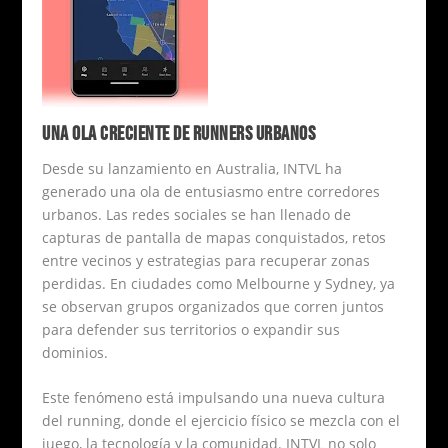
UNA OLA CRECIENTE DE RUNNERS URBANOS
Desde su lanzamiento en Australia, INTVL ha
generado una ola de entusiasmo entre corredores
urbanos. Las redes sociales se han llenado de
capturas de pantalla de mapas conquistados, retos
entre vecinos y estrategias para recuperar zonas
perdidas. En ciudades como Melbourne y Sydney, ya
se observan grupos organizados que corren juntos
para defender sus territorios o expandir sus
dominios.
Este fenómeno está impulsando una nueva cultura
del running, donde el ejercicio físico se mezcla con el
juego, la tecnología y la comunidad. INTVL no solo