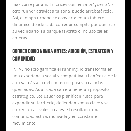
más corre por ahí. Entonces comienza la “guerra”: si
otro runner atraviesa tu zona, puede arrebatártela.
Así, el mapa urbano se convierte en un tablero
dinámico donde cada corredor compite por dominar
su vecindario, su parque favorito o incluso calles
enteras.
CORRER COMO NUNCA ANTES: ADICCIÓN, ESTRATEGIA Y
COMUNIDAD
INTVL no solo gamifica el running, lo transforma en
una experiencia social y competitiva. El enfoque de la
app va más allá del conteo de pasos o calorías
quemadas. Aquí, cada carrera tiene un propósito
estratégico. Los usuarios planifican rutas para
expandir su territorio, defienden zonas clave y se
enfrentan a rivales locales. El resultado: una
comunidad activa, motivada y en constante
movimiento.