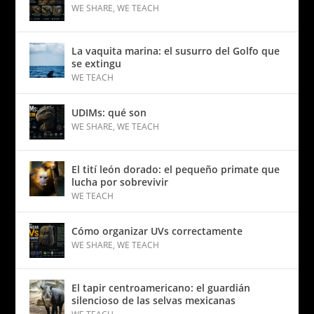
WE SHARE
,
WE TEACH
La vaquita marina: el susurro del Golfo que
se extingu
WE TEACH
UDIMs: qué son
WE SHARE
,
WE TEACH
El tití león dorado: el pequeño primate que
lucha por sobrevivir
WE TEACH
Cómo organizar UVs correctamente
WE SHARE
,
WE TEACH
El tapir centroamericano: el guardián
silencioso de las selvas mexicanas