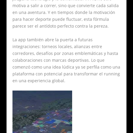
motiva a salir a correr, sino que convierte cada salida
en una aventura. Y en tiempos donde la motivación
para hacer deporte puede fluctuar, esta fórmula
parece ser el antídoto perfecto contra la pereza.
La app también abre la puerta a futuras
integraciones: torneos locales, alianzas entre
corredores, desafíos por zonas emblemáticas y hasta
colaboraciones con marcas deportivas. Lo que
comenzó como una idea lúdica ya se perfila como una
plataforma con potencial para transformar el running
en una experiencia global.