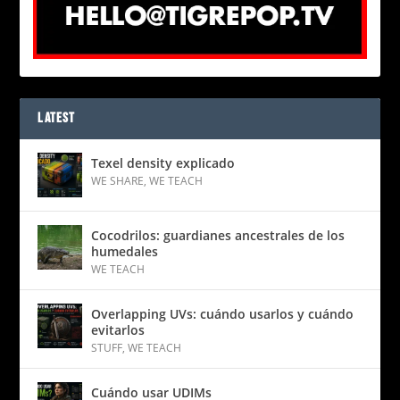
LATEST
Texel density explicado
WE SHARE
,
WE TEACH
Cocodrilos: guardianes ancestrales de los
humedales
WE TEACH
Overlapping UVs: cuándo usarlos y cuándo
evitarlos
STUFF
,
WE TEACH
Cuándo usar UDIMs