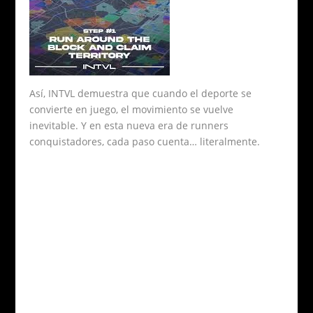
Así, INTVL demuestra que cuando el deporte se
convierte en juego, el movimiento se vuelve
inevitable. Y en esta nueva era de runners
conquistadores, cada paso cuenta… literalmente.