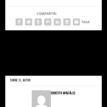
COMPARTIR:
TASA:
PRÓXIMO
La Raíz del Terror: “It:
Welcome to Derry” Revela
Eight Sleep: el futuro del
el Origen Cósmico y
descanso inteligente
Humano del Mal
empieza en tus sábanas
ANTERIOR
SOBRE EL AUTOR
Ernesto González