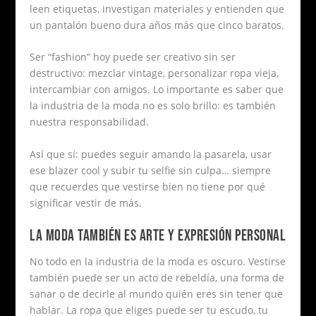
leen etiquetas, investigan materiales y entienden que
un pantalón bueno dura años más que cinco baratos.
Ser “fashion” hoy puede ser creativo sin ser
destructivo: mezclar vintage, personalizar ropa vieja,
intercambiar con amigos. Lo importante es saber que
la industria de la moda no es solo brillo: es también
nuestra responsabilidad.
Así que sí: puedes seguir amando la pasarela, usar
ese blazer cool y subir tu selfie sin culpa… siempre
que recuerdes que vestirse bien no tiene por qué
significar vestir de más.
LA MODA TAMBIÉN ES ARTE Y EXPRESIÓN PERSONAL
No todo en la industria de la moda es oscuro. Vestirse
también puede ser un acto de rebeldía, una forma de
sanar o de decirle al mundo quién eres sin tener que
hablar. La ropa que eliges puede ser tu escudo, tu