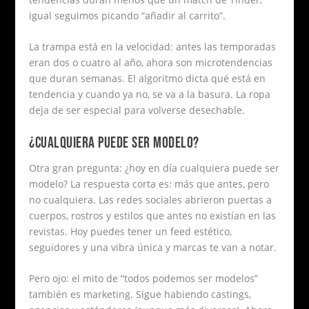
igual seguimos picando “añadir al carrito”.
La trampa está en la velocidad: antes las temporadas
eran dos o cuatro al año, ahora son microtendencias
que duran semanas. El algoritmo dicta qué está en
tendencia y cuando ya no, se va a la basura. La ropa
deja de ser especial para volverse desechable.
¿CUALQUIERA PUEDE SER MODELO?
Otra gran pregunta: ¿hoy en día cualquiera puede ser
modelo? La respuesta corta es: más que antes, pero
no cualquiera. Las redes sociales abrieron puertas a
cuerpos, rostros y estilos que antes no existían en las
revistas. Hoy puedes tener un feed estético,
seguidores y una vibra única y marcas te van a notar.
Pero ojo: el mito de “todos podemos ser modelos”
también es marketing. Sigue habiendo castings,