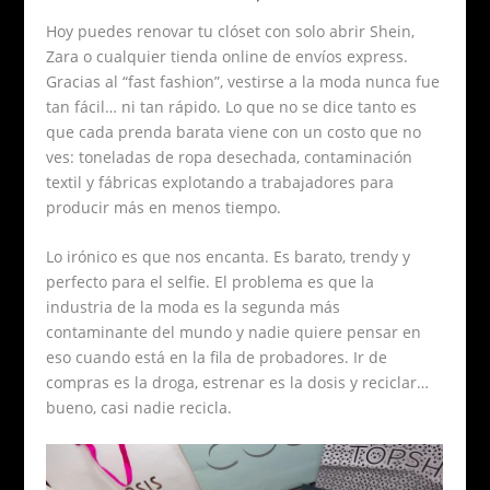
Hoy puedes renovar tu clóset con solo abrir Shein,
Zara o cualquier tienda online de envíos express.
Gracias al “fast fashion”, vestirse a la moda nunca fue
tan fácil… ni tan rápido. Lo que no se dice tanto es
que cada prenda barata viene con un costo que no
ves: toneladas de ropa desechada, contaminación
textil y fábricas explotando a trabajadores para
producir más en menos tiempo.
Lo irónico es que nos encanta. Es barato, trendy y
perfecto para el selfie. El problema es que la
industria de la moda es la segunda más
contaminante del mundo y nadie quiere pensar en
eso cuando está en la fila de probadores. Ir de
compras es la droga, estrenar es la dosis y reciclar…
bueno, casi nadie recicla.