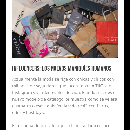
INFLUENCERS: LOS NUEVOS MANIQUÍES HUMANOS
Actualmente la moda se rige con chicas y chicos con
millones de seguidores que lucen ropa en TikTok o
Instagram y venden estilos de vida. El influencer es el
nuevo modelo de catálogo: te muestra cómo se ve esa
chamarra o esos tenis “en la vida real”, con filtros,
edits y hashtags.
Esto suena democrático, pero tiene su lado oscuro: