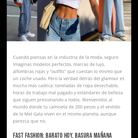
Cuando piensas en la industria de la moda, seguro
imaginas modelos perfectos, marcas de lujo,
alfombras rojas y “outfits” que cuestan lo mismo que
un coche usado. Pero la verdad detrás del glamour es
mucho más caótica: toneladas de ropa desechable,
horas de trabajo mal pagado y estándares de belleza
que siguen presionando a todos. Bienvenidos al
mundo donde tu camiseta de 200 pesos y el vestido
de la Met Gala viven en el mismo planeta, aunque
parezca que no.
FAST FASHION: BARATO HOY, BASURA MAÑANA