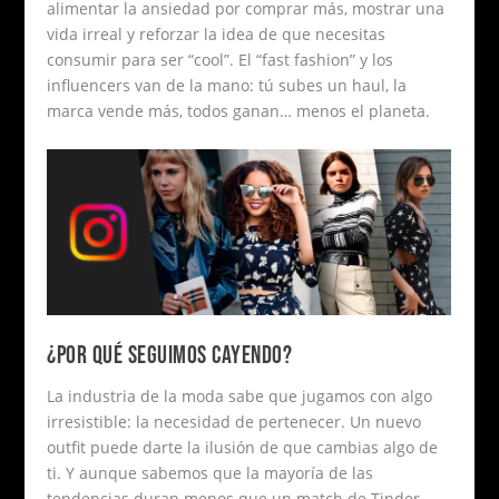
alimentar la ansiedad por comprar más, mostrar una
vida irreal y reforzar la idea de que necesitas
consumir para ser “cool”. El “fast fashion” y los
influencers van de la mano: tú subes un haul, la
marca vende más, todos ganan… menos el planeta.
¿POR QUÉ SEGUIMOS CAYENDO?
La industria de la moda sabe que jugamos con algo
irresistible: la necesidad de pertenecer. Un nuevo
outfit puede darte la ilusión de que cambias algo de
ti. Y aunque sabemos que la mayoría de las
tendencias duran menos que un match de Tinder,