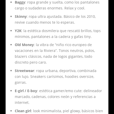
Baggy
: ropa grande y suelta, como los pantalones
cargo o sudaderas enormes. Relax y cool.
Skinny
: ropa ultra ajustada. Básico de los 2010,
revive cuando menos te lo esperas.
Y2K
: la estética dosmilera que rescató brillos, tops
mínimos, pantalones a la cadera y gafas tiny.
Old Money
: la vibra de “niño rico europeo de
vacaciones en la Riviera”. Tonos neutros, polos,
blazers clásicos, nada de logos gigantes, todo
discreto pero caro.
Streetwear
: ropa urbana, deportiva, combinada
con lujo. Sneakers carísimos, hoodies oversize,
gorras.
E-girl / E-boy
: estética gamer/emo cute: delineador
marcado, cadenas, colores neón y referencias a
internet.
Clean girl
: look minimalista, piel glowy, básicos bien