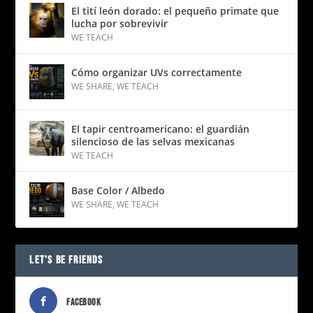
El tití león dorado: el pequeño primate que
lucha por sobrevivir
WE TEACH
Cómo organizar UVs correctamente
WE SHARE
,
WE TEACH
El tapir centroamericano: el guardián
silencioso de las selvas mexicanas
WE TEACH
Base Color / Albedo
WE SHARE
,
WE TEACH
LET’S BE FRIENDS
FACEBOOK