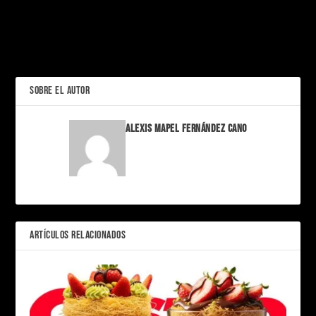
Regreso al Horror de
La hipocresía de la
Raccoon City que no te
cancelación; Taylor
Puedes Perder
cancelada por algo que
todos hacemos.
ANTERIOR
SOBRE EL AUTOR
Alexis Mapel Fernández Cano
ARTÍCULOS RELACIONADOS