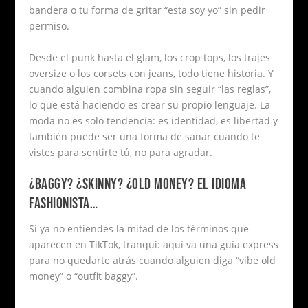
bandera o tu forma de gritar “esta soy yo” sin pedir
permiso.
Desde el punk hasta el glam, los crop tops, los trajes
oversize o los corsets con jeans, todo tiene historia. Y
cuando alguien combina ropa sin seguir “las reglas”,
lo que está haciendo es crear su propio lenguaje. La
moda no es solo tendencia: es identidad, es libertad y
también puede ser una forma de sanar cuando te
vistes para sentirte tú, no para agradar.
¿BAGGY? ¿SKINNY? ¿OLD MONEY? EL IDIOMA
FASHIONISTA…
Si ya no entiendes la mitad de los términos que
aparecen en TikTok, tranqui: aquí va una guía express
para no quedarte atrás cuando alguien diga “vibe old
money” o “outfit baggy”.