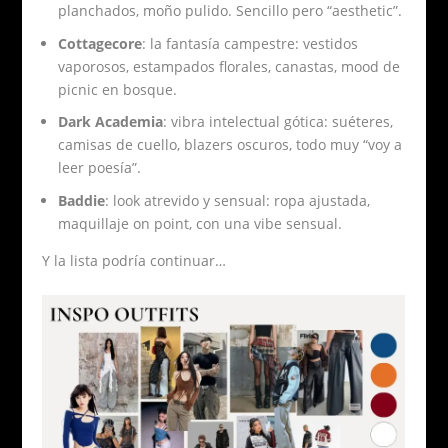
planchados, moño pulido. Sencillo pero “aesthetic”.
Cottagecore
: la fantasía campestre: vestidos
vaporosos, estampados florales, canastas, mood de
picnic en bosque.
Dark Academia
: vibra intelectual gótica: suéteres,
camisas de cuello, blazers oscuros, todo muy “voy a
leer poesía”.
Baddie
: look atrevido y sensual: ropa ajustada,
maquillaje on point, con una vibe sensual.
Y la lista podría continuar…