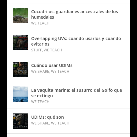
Cocodrilos: guardianes ancestrales de los
humedales
WE TEACH
Overlapping UVs: cuándo usarlos y cuándo
evitarlos
STUFF
,
WE TEACH
Cuándo usar UDIMs
WE SHARE
,
WE TEACH
La vaquita marina: el susurro del Golfo que
se extingu
WE TEACH
UDIMs: qué son
WE SHARE
,
WE TEACH