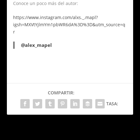
Conoce un poco más del autor:
https://www.instagram.com/alxs._.mapl?
igsh=MXVtYjlmYm1pbWR6dA%3D%3D&utm_source=q
r
@alex_mapel
COMPARTIR:
TASA:
PRÓXIMO
Resident Evil Requiem: El