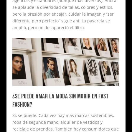
agencias y estándares (aunque más diversos). Ahora
se aplaude la diversidad de tallas, colores y estilos,
pero la presión por encajar, cuidar la imagen y “ser
diferente pero perfecto” sigue ahí. La pasarela se
amplió, pero no desapareció el filtro.
¿SE PUEDE AMAR LA MODA SIN MORIR EN FAST
FASHION?
Sí, se puede. Cada vez hay más marcas sostenibles,
ropa de segunda mano, alquiler de vestidos y
reciclaje de prendas. También hay consumidores que