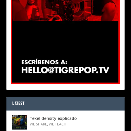
LATEST
Texel density explicado
WE SHARE
,
WE TEACH