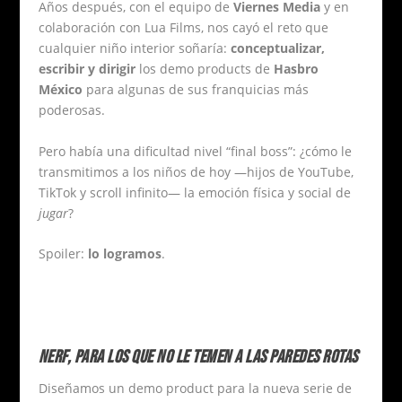
Años después, con el equipo de
Viernes Media
y en
colaboración con Lua Films, nos cayó el reto que
cualquier niño interior soñaría:
conceptualizar,
escribir y dirigir
los demo products de
Hasbro
México
para algunas de sus franquicias más
poderosas.
Pero había una dificultad nivel “final boss”: ¿cómo le
transmitimos a los niños de hoy —hijos de YouTube,
TikTok y scroll infinito— la emoción física y social de
jugar
?
Spoiler:
lo logramos
.
NERF, PARA LOS QUE NO LE TEMEN A LAS PAREDES ROTAS
Diseñamos un demo product para la nueva serie de