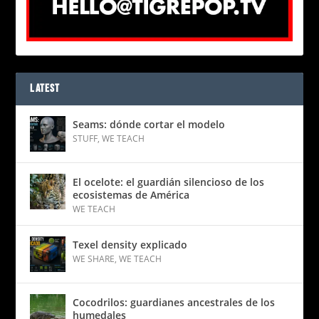
LATEST
Seams: dónde cortar el modelo
STUFF
,
WE TEACH
El ocelote: el guardián silencioso de los
ecosistemas de América
WE TEACH
Texel density explicado
WE SHARE
,
WE TEACH
Cocodrilos: guardianes ancestrales de los
humedales