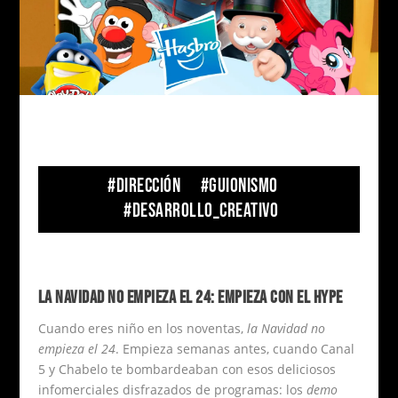
#DIRECCIÓN #GUIONISMO
#DESARROLLO_CREATIVO
LA NAVIDAD NO EMPIEZA EL 24: EMPIEZA CON EL HYPE
Cuando eres niño en los noventas,
la Navidad no
empieza el 24
. Empieza semanas antes, cuando Canal
5 y Chabelo te bombardeaban con esos deliciosos
infomerciales disfrazados de programas: los
demo