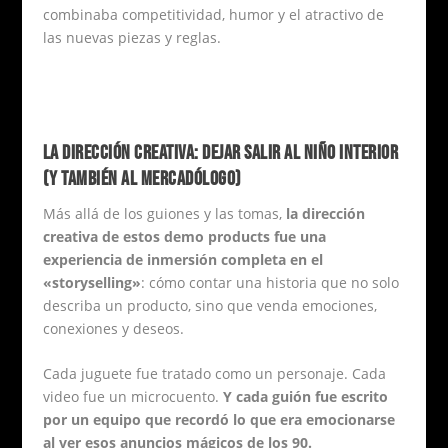
combinaba competitividad, humor y el atractivo de
las nuevas piezas y reglas.
LA DIRECCIÓN CREATIVA: DEJAR SALIR AL NIÑO INTERIOR
(Y TAMBIÉN AL MERCADÓLOGO)
Más allá de los guiones y las tomas,
la dirección
creativa de estos demo products fue una
experiencia de inmersión completa en el
«storyselling»
: cómo contar una historia que no solo
describa un producto, sino que venda emociones,
conexiones y deseos.
Cada juguete fue tratado como un personaje. Cada
video fue un microcuento.
Y cada guión fue escrito
por un equipo que recordó lo que era emocionarse
al ver esos anuncios mágicos de los 90.