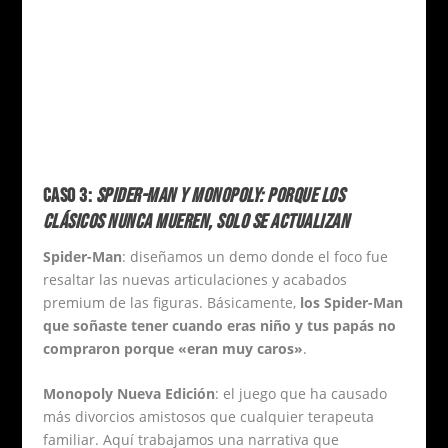
CASO 3:
SPIDER-MAN Y MONOPOLY: PORQUE LOS
CLÁSICOS NUNCA MUEREN, SOLO SE ACTUALIZAN
Spider-Man
: diseñamos un demo donde el foco fue
resaltar las nuevas articulaciones y acabados
premium de las figuras. Básicamente,
los Spider-Man
que soñaste tener cuando eras niño y tus papás no
compraron porque «eran muy caros»
.
Monopoly Nueva Edición
: el juego que ha causado
más divorcios amistosos que cualquier terapeuta
familiar. Aquí trabajamos una narrativa que