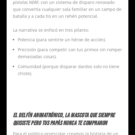
pistolas NERF
, con un sistema de disparo renovado
que convertía cualquier sala familiar en un campo de
batalla y a cada tío en un rehén potencial.
La narrativa se enfocó en tres pilares:
Potencia (para sentirte un héroe de acción).
Precisión (para competir con tus primos sin romper
demasiadas cosas).
Comunidad (porque disparar dardos solo no tiene
chiste).
EL DELFÍN ANIMATRÓNICO, LA MASCOTA QUE SIEMPRE
QUISISTE PERO TUS PAPÁS NUNCA TE COMPRARON
Para el público preescolar creamos la historia de un