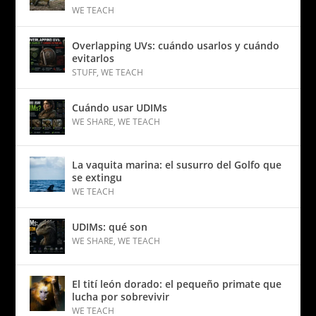
WE TEACH
Overlapping UVs: cuándo usarlos y cuándo
evitarlos
STUFF
,
WE TEACH
Cuándo usar UDIMs
WE SHARE
,
WE TEACH
La vaquita marina: el susurro del Golfo que
se extingu
WE TEACH
UDIMs: qué son
WE SHARE
,
WE TEACH
El tití león dorado: el pequeño primate que
lucha por sobrevivir
WE TEACH