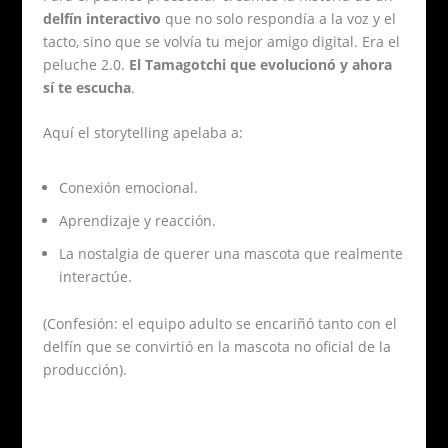
delfín interactivo
que no solo respondía a la voz y el
tacto, sino que se volvía tu mejor amigo digital. Era el
peluche 2.0.
El Tamagotchi que evolucionó y ahora
sí te escucha
.
Aquí el storytelling apelaba a:
Conexión emocional.
Aprendizaje y reacción.
La nostalgia de querer una mascota que realmente
interactúe.
(Confesión: el equipo adulto se encariñó tanto con el
delfín que se convirtió en la mascota no oficial de la
producción).