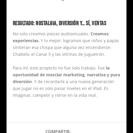
RESULTADO: NOSTALGIA, DIVERSIÓN Y… SÍ, VENTAS
No solo creamos piezas audiovisuales.
Creamos
experiencias.
Y lo mejor: logramos que niños y papás
sintieran esa chispa que alguna vez encendieron
Chabelo, el Canal 5 y las vitrinas de Juguetrón.
Para mí, este proyecto no fue solo trabajo. Fue
la
oportunidad de mezclar marketing, narrativa y pura
diversión
. Y de recordarle a una nueva generación
que jugar no es solo pasar niveles en el iPad. Es
imaginar, competir y reírse en la vida real.
COMPARTIR: