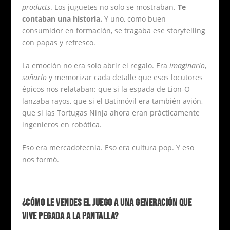
products
. Los juguetes no solo se mostraban.
Te
contaban una historia.
Y uno, como buen
consumidor en formación, se tragaba ese storytelling
con papas y refresco.
La emoción no era solo abrir el regalo. Era
imaginarlo
,
soñarlo
y memorizar cada detalle que esos locutores
épicos nos relataban: que si la espada de Lion-O
lanzaba rayos, que si el Batimóvil era también avión,
que si las Tortugas Ninja ahora eran prácticamente
ingenieros en robótica.
Eso era mercadotecnia. Eso era cultura pop. Y eso
nos formó.
¿CÓMO LE VENDES EL JUEGO A UNA GENERACIÓN QUE
VIVE PEGADA A LA PANTALLA?