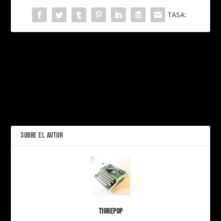
TASA:
PRÓXIMO
Sasha Grey: La Onceava
Musa del Fin del Mundo
Soft wins, una
ANTERIOR
colaboración que redefine
el running con un enfoque
más humano.
SOBRE EL AUTOR
Tigrepop