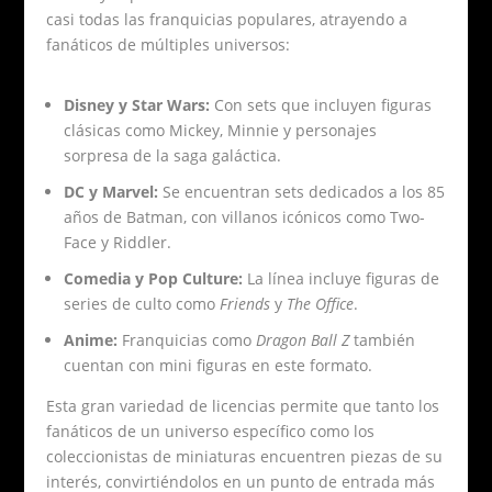
casi todas las franquicias populares, atrayendo a
fanáticos de múltiples universos:
Disney y Star Wars:
Con sets que incluyen figuras
clásicas como Mickey, Minnie y personajes
sorpresa de la saga galáctica.
DC y Marvel:
Se encuentran sets dedicados a los 85
años de Batman, con villanos icónicos como Two-
Face y Riddler.
Comedia y Pop Culture:
La línea incluye figuras de
series de culto como
Friends
y
The Office
.
Anime:
Franquicias como
Dragon Ball Z
también
cuentan con mini figuras en este formato.
Esta gran variedad de licencias permite que tanto los
fanáticos de un universo específico como los
coleccionistas de miniaturas encuentren piezas de su
interés, convirtiéndolos en un punto de entrada más