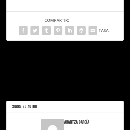
COMPARTIR:
TASA:
PRÓXIMO
Latin Grammy 2025: Bad
Bunny, el gran
conquistador de la noche,
Jak and Daxter: La
se lleva el codiciado
Arquitectura Secreta que
Álbum del Año
Revolucionó la Animación
de PS2
ANTERIOR
SOBRE EL AUTOR
Arantza García