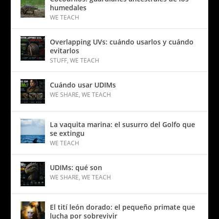
humedales
WE TEACH
Overlapping UVs: cuándo usarlos y cuándo
evitarlos
STUFF
,
WE TEACH
Cuándo usar UDIMs
WE SHARE
,
WE TEACH
La vaquita marina: el susurro del Golfo que
se extingu
WE TEACH
UDIMs: qué son
WE SHARE
,
WE TEACH
El tití león dorado: el pequeño primate que
lucha por sobrevivir