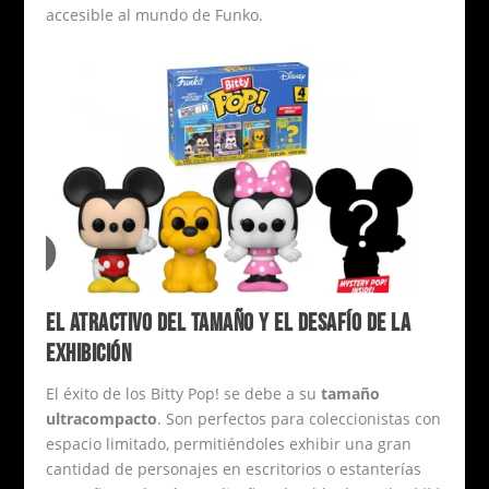
accesible al mundo de Funko.
EL ATRACTIVO DEL TAMAÑO Y EL DESAFÍO DE LA
EXHIBICIÓN
El éxito de los Bitty Pop! se debe a su
tamaño
ultracompacto
. Son perfectos para coleccionistas con
espacio limitado, permitiéndoles exhibir una gran
cantidad de personajes en escritorios o estanterías