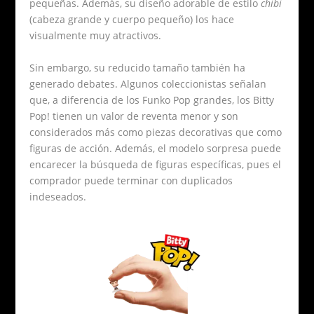
pequeñas. Además, su diseño adorable de estilo
chibi
(cabeza grande y cuerpo pequeño) los hace
visualmente muy atractivos.
Sin embargo, su reducido tamaño también ha
generado debates. Algunos coleccionistas señalan
que, a diferencia de los Funko Pop grandes, los Bitty
Pop! tienen un valor de reventa menor y son
considerados más como piezas decorativas que como
figuras de acción. Además, el modelo sorpresa puede
encarecer la búsqueda de figuras específicas, pues el
comprador puede terminar con duplicados
indeseados.