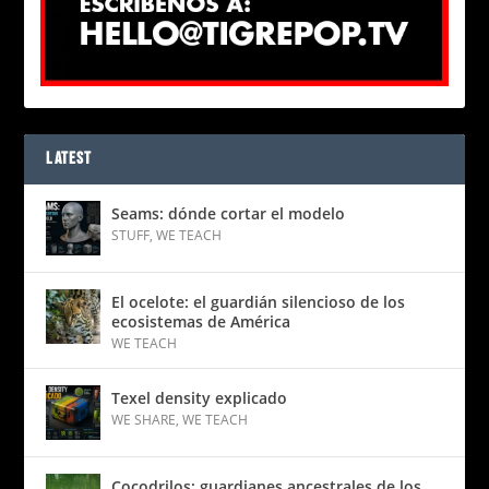
LATEST
Seams: dónde cortar el modelo
STUFF
,
WE TEACH
El ocelote: el guardián silencioso de los
ecosistemas de América
WE TEACH
Texel density explicado
WE SHARE
,
WE TEACH
Cocodrilos: guardianes ancestrales de los