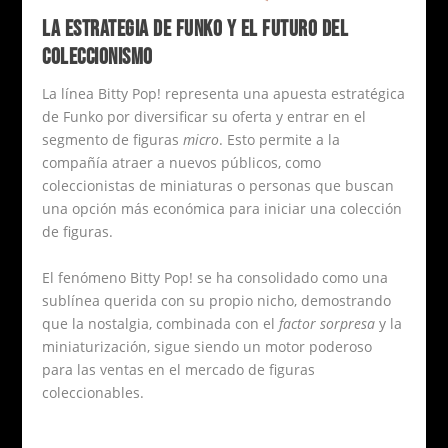
LA ESTRATEGIA DE FUNKO Y EL FUTURO DEL
COLECCIONISMO
La línea Bitty Pop! representa una apuesta estratégica
de Funko por diversificar su oferta y entrar en el
segmento de figuras
micro
. Esto permite a la
compañía atraer a nuevos públicos, como
coleccionistas de miniaturas o personas que buscan
una opción más económica para iniciar una colección
de figuras.
El fenómeno Bitty Pop! se ha consolidado como una
sublínea querida con su propio nicho, demostrando
que la nostalgia, combinada con el
factor sorpresa
y la
miniaturización, sigue siendo un motor poderoso
para las ventas en el mercado de figuras
coleccionables.