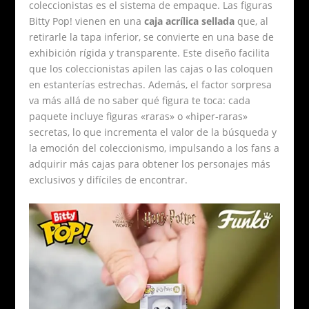
coleccionistas es el sistema de empaque. Las figuras
Bitty Pop! vienen en una
caja acrílica sellada
que, al
retirarle la tapa inferior, se convierte en una base de
exhibición rígida y transparente. Este diseño facilita
que los coleccionistas apilen las cajas o las coloquen
en estanterías estrechas. Además, el factor sorpresa
va más allá de no saber qué figura te toca: cada
paquete incluye figuras «raras» o «hiper-raras»
secretas, lo que incrementa el valor de la búsqueda y
la emoción del coleccionismo, impulsando a los fans a
adquirir más cajas para obtener los personajes más
exclusivos y difíciles de encontrar.