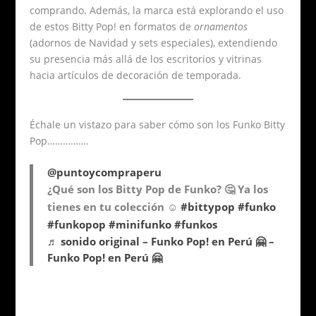
comprando. Además, la marca está explorando el uso
de estos Bitty Pop! en formatos de
ornamentos
(adornos de Navidad y sets especiales), extendiendo
su presencia más allá de los escritorios y vitrinas
hacia artículos de decoración de temporada.
Échale un vistazo para saber cómo son los Funko Bitty
Pop…………….
@puntoycompraperu
¿Qué son los Bitty Pop de Funko? 🤔 Ya los
tienes en tu colección ☺️
#bittypop
#funko
#funkopop
#minifunko
#funkos
♬ sonido original – Funko Pop! en Perú 🤗 –
Funko Pop! en Perú 🤗