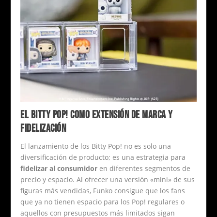
EL BITTY POP! COMO EXTENSIÓN DE MARCA Y
FIDELIZACIÓN
El lanzamiento de los Bitty Pop! no es solo una
diversificación de producto; es una estrategia para
fidelizar al consumidor
en diferentes segmentos de
precio y espacio. Al ofrecer una versión «mini» de sus
figuras más vendidas, Funko consigue que los fans
que ya no tienen espacio para los Pop! regulares o
aquellos con presupuestos más limitados sigan