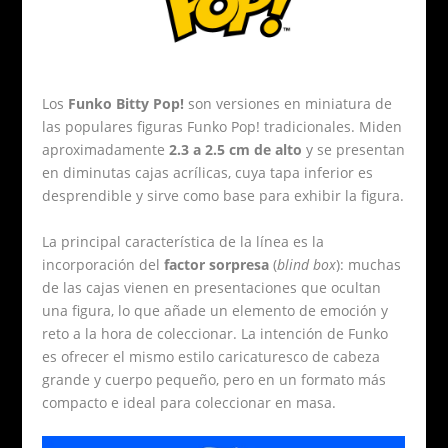
Los
Funko Bitty Pop!
son versiones en miniatura de
las populares figuras Funko Pop! tradicionales. Miden
aproximadamente
2.3 a 2.5 cm de alto
y se presentan
en diminutas cajas acrílicas, cuya tapa inferior es
desprendible y sirve como base para exhibir la figura.
La principal característica de la línea es la
incorporación del
factor sorpresa
(
blind box
): muchas
de las cajas vienen en presentaciones que ocultan
una figura, lo que añade un elemento de emoción y
reto a la hora de coleccionar. La intención de Funko
es ofrecer el mismo estilo caricaturesco de cabeza
grande y cuerpo pequeño, pero en un formato más
compacto e ideal para coleccionar en masa.