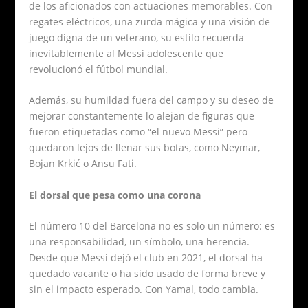
de los aficionados con actuaciones memorables. Con
regates eléctricos, una zurda mágica y una visión de
juego digna de un veterano, su estilo recuerda
inevitablemente al Messi adolescente que
revolucionó el fútbol mundial.
Además, su humildad fuera del campo y su deseo de
mejorar constantemente lo alejan de figuras que
fueron etiquetadas como “el nuevo Messi” pero
quedaron lejos de llenar sus botas, como Neymar,
Bojan Krkić o Ansu Fati.
El dorsal que pesa como una corona
El número 10 del Barcelona no es solo un número: es
una responsabilidad, un símbolo, una herencia.
Desde que Messi dejó el club en 2021, el dorsal ha
quedado vacante o ha sido usado de forma breve y
sin el impacto esperado. Con Yamal, todo cambia.