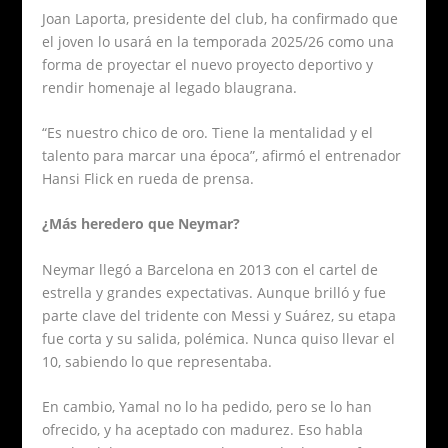
Joan Laporta, presidente del club, ha confirmado que
el joven lo usará en la temporada 2025/26 como una
forma de proyectar el nuevo proyecto deportivo y
rendir homenaje al legado blaugrana.
“Es nuestro chico de oro. Tiene la mentalidad y el
talento para marcar una época”, afirmó el entrenador
Hansi Flick en rueda de prensa.
¿Más heredero que Neymar?
Neymar llegó a Barcelona en 2013 con el cartel de
estrella y grandes expectativas. Aunque brilló y fue
parte clave del tridente con Messi y Suárez, su etapa
fue corta y su salida, polémica. Nunca quiso llevar el
10, sabiendo lo que representaba.
En cambio, Yamal no lo ha pedido, pero se lo han
ofrecido, y ha aceptado con madurez. Eso habla