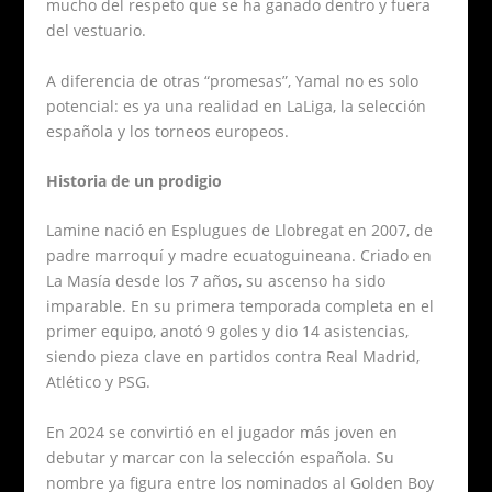
mucho del respeto que se ha ganado dentro y fuera
del vestuario.
A diferencia de otras “promesas”, Yamal no es solo
potencial: es ya una realidad en LaLiga, la selección
española y los torneos europeos.
Historia de un prodigio
Lamine nació en Esplugues de Llobregat en 2007, de
padre marroquí y madre ecuatoguineana. Criado en
La Masía desde los 7 años, su ascenso ha sido
imparable. En su primera temporada completa en el
primer equipo, anotó 9 goles y dio 14 asistencias,
siendo pieza clave en partidos contra Real Madrid,
Atlético y PSG.
En 2024 se convirtió en el jugador más joven en
debutar y marcar con la selección española. Su
nombre ya figura entre los nominados al Golden Boy