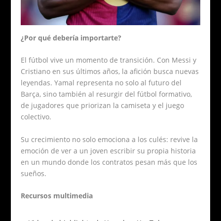
¿Por qué debería importarte?
El fútbol vive un momento de transición. Con Messi y
Cristiano en sus últimos años, la afición busca nuevas
leyendas. Yamal representa no solo al futuro del
Barça, sino también al resurgir del fútbol formativo,
de jugadores que priorizan la camiseta y el juego
colectivo.
Su crecimiento no solo emociona a los culés: revive la
emoción de ver a un joven escribir su propia historia
en un mundo donde los contratos pesan más que los
sueños.
Recursos multimedia