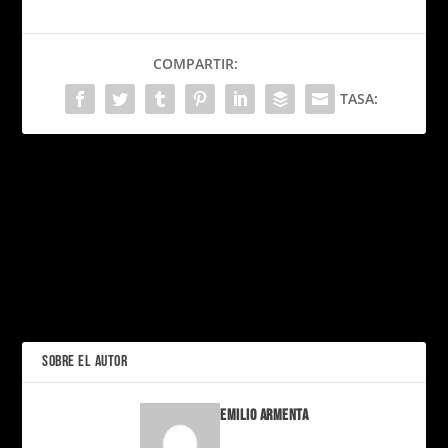
COMPARTIR:
TASA:
PRÓXIMO
Final de la Europa League
2025: Tottenham vs.
Manchester United – La
Creatividad en la NFL: El
batalla por la gloria en San
Arte de Anunciar el
Mamés
Calendario de Juegos 2025
ANTERIOR
SOBRE EL AUTOR
Emilio Armenta