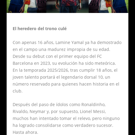
El heredero del trono culé
Con apenas 16 años, Lamine Yamal ya ha demostrado
en el campo una madurez impropia de su edad.
Desde su debut con el primer equipo del FC
Barcelona en 2023, su evolución ha sido meteórica.
En la temporada 2025/2026, tras cumplir 18 años, el
joven talento portará el legendario dorsal 10, un
número reservado para quienes hacen historia en el
club.
Después del paso de ídolos como Ronaldinho,
Rivaldo, Neymar y, por supuesto, Lionel Messi,
muchos han intentado tomar el relevo, pero ninguno
ha logrado consolidarse como verdadero sucesor.
Hasta ahora.