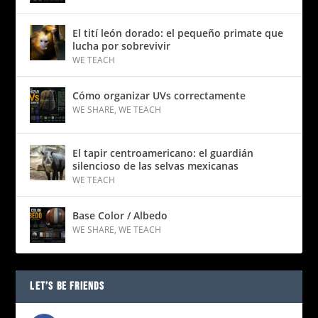
El tití león dorado: el pequeño primate que
lucha por sobrevivir
WE TEACH
Cómo organizar UVs correctamente
WE SHARE
,
WE TEACH
El tapir centroamericano: el guardián
silencioso de las selvas mexicanas
WE TEACH
Base Color / Albedo
WE SHARE
,
WE TEACH
LET’S BE FRIENDS