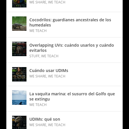
WE SHARE
,
WE TEACH
Cocodrilos: guardianes ancestrales de los
humedales
WE TEACH
Overlapping UVs: cuándo usarlos y cuándo
evitarlos
STUFF
,
WE TEACH
Cuándo usar UDIMs
WE SHARE
,
WE TEACH
La vaquita marina: el susurro del Golfo que
se extingu
WE TEACH
UDIMs: qué son
WE SHARE
,
WE TEACH