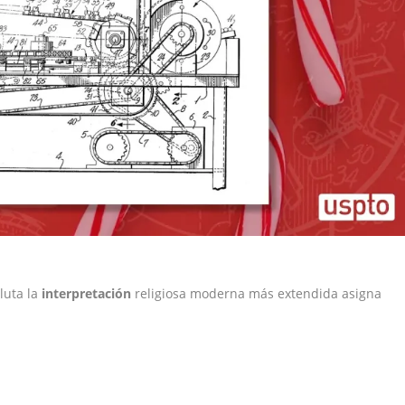
luta la
interpretación
religiosa moderna más extendida asigna