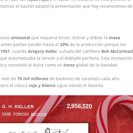
e entonces el bastón adoptó la presentación que hoy reconocemos de
oceso
artesanal
que requería torcer, estirar y doblar la
masa
cantes podían perder hasta el
20%
de la producción porque los
n
1957
, cuando
Gregory Keller
, cuñado del confitero
Bob McCormac
que automatizaba la torsión y el doblado perfecto. Esta innovación
o y consolidó al dulce como un
ícono
global de la Navidad.
n más de
76 mil millones
de bastones de caramelo cada año.
pero el clásico
rojo y blanco
sigue siendo el favorito.