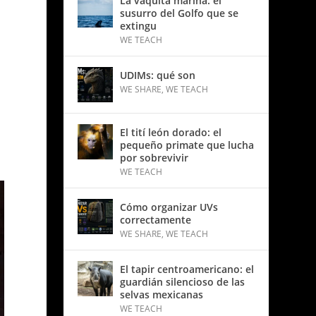
La vaquita marina: el
susurro del Golfo que se
extingu
WE TEACH
UDIMs: qué son
WE SHARE
,
WE TEACH
El tití león dorado: el
pequeño primate que lucha
por sobrevivir
WE TEACH
Cómo organizar UVs
correctamente
WE SHARE
,
WE TEACH
El tapir centroamericano: el
guardián silencioso de las
selvas mexicanas
WE TEACH