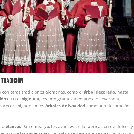
 TRADICIÓN
o con otras tradiciones alemanas, como el
árbol decorado
, hasta
idos
. En el
siglo XIX
, los inmigrantes alemanes lo llevaron a
parecer colgado en los
árboles de Navidad
como una decoración
ndo
blancos
. Sin embargo, los avances en la fabricación de dulces y
ieron que las
rayas rojas
y el sabor refrescante se incorporarán a