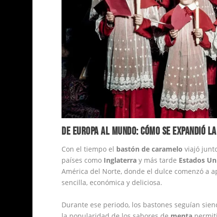
DE EUROPA AL MUNDO: CÓMO SE EXPANDIÓ LA
Con el tiempo el
bastón de caramelo
viajó junt
países como
Inglaterra
y más tarde
Estados Un
América del Norte, donde el dulce comenzó a a
sencilla, económica y deliciosa.
Durante ese periodo, los bastones seguían sie
la popularidad de los sabores de
menta
permit