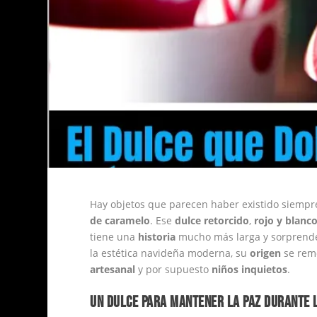
Hay objetos que parecen haber existido siempre: 
de caramelo
. Ese
dulce retorcido
,
rojo y blanc
tiene una
historia
mucho más larga y sorprende
la estética navideña moderna, su
origen
se rem
artesanal
y por supuesto
niños inquietos
.
UN DULCE PARA MANTENER LA PAZ DURANTE 