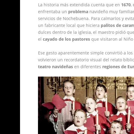
La historia más extendida cuenta que en
1670
,
enfrentaba un
problema
navideño muy familiar
servicios de Nochebuena. Para calmarlos y evita
un fabricante local que hiciera
palitos de cara
dulces dentro de la iglesia, el maestro pidió 
el
cayado de los pastores
que visitaron al Niño
Ese gesto aparentemente simple convirtió a lo
volvieron un recordatorio visual del relato bíb
teatro navideñas
en diferentes
regiones de Eu