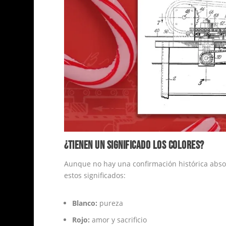
¿TIENEN UN SIGNIFICADO LOS COLORES?
Aunque no hay una confirmación histórica abso
estos significados:
Blanco:
pureza
Rojo:
amor y sacrificio