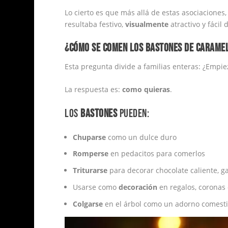
Lo cierto es que más allá de estas asociaciones
resultaba festivo,
visualmente
atractivo y fácil
¿CÓMO SE COMEN LOS BASTONES DE CARAME
Esta pregunta divide a familias enteras: ¿Empie
La respuesta es:
como quieras
.
LOS
BASTONES
PUEDEN:
Chuparse
como un dulce duro
Romperse
en pedacitos para comerlos
Triturarse
para decorar chocolate caliente, ga
Usarse como
decoración
en regalos, coronas
Colgarse
en el árbol como un adorno comesti