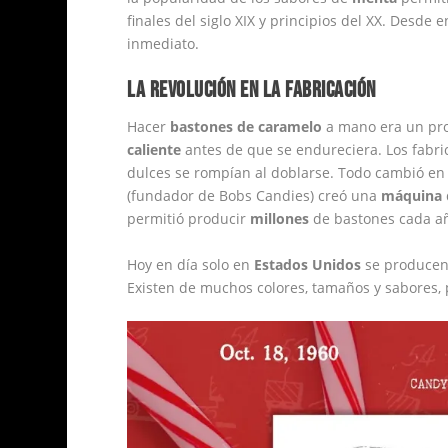
finales del siglo XIX y principios del XX. Desd
inmediato.
LA REVOLUCIÓN EN LA FABRICACIÓN
Hacer
bastones de caramelo
a mano era un pr
caliente
antes de que se endureciera. Los fabri
dulces se rompían al doblarse. Todo cambió e
(fundador de Bobs Candies) creó una
máquina
permitió producir
millones
de bastones cada añ
Hoy en día solo en
Estados Unidos
se produce
Existen de muchos colores, tamaños y sabores, 