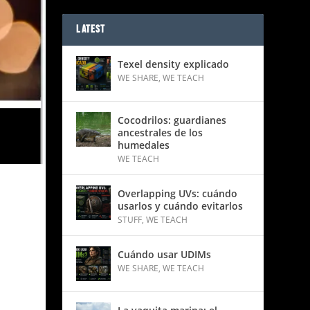
LATEST
Texel density explicado
WE SHARE
,
WE TEACH
Cocodrilos: guardianes
ancestrales de los
humedales
WE TEACH
Overlapping UVs: cuándo
usarlos y cuándo evitarlos
STUFF
,
WE TEACH
Cuándo usar UDIMs
WE SHARE
,
WE TEACH