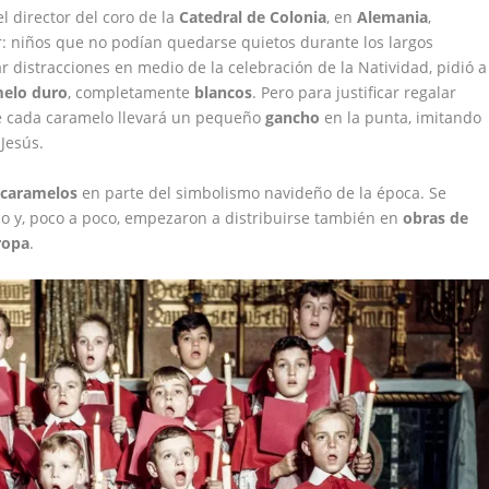
 el director del coro de la
Catedral de Colonia
, en
Alemania
,
: niños que no podían quedarse quietos durante los largos
r distracciones en medio de la celebración de la Natividad, pidió a
melo duro
, completamente
blancos
. Pero para justificar regalar
que cada caramelo llevará un pequeño
gancho
en la punta, imitando
 Jesús.
s
caramelos
en parte del simbolismo navideño de la época. Se
lico y, poco a poco, empezaron a distribuirse también en
obras de
ropa
.