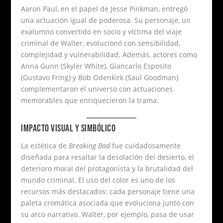
Aaron Paul, en el papel de Jesse Pinkman, entregó
una actuación igual de poderosa. Su personaje, un
exalumno convertido en socio y víctima del viaje
criminal de Walter, evolucionó con sensibilidad,
complejidad y vulnerabilidad. Además, actores como
Anna Gunn (Skyler White), Giancarlo Esposito
(Gustavo Fring) y Bob Odenkirk (Saul Goodman)
complementaron el universo con actuaciones
memorables que enriquecieron la trama.
IMPACTO VISUAL Y SIMBÓLICO
La estética de
Breaking Bad
fue cuidadosamente
diseñada para resaltar la desolación del desierto, el
deterioro moral del protagonista y la brutalidad del
mundo criminal. El uso del color es uno de los
recursos más destacados: cada personaje tiene una
paleta cromática asociada que evoluciona junto con
su arco narrativo. Walter, por ejemplo, pasa de usar