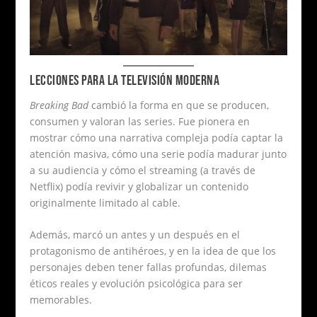
LECCIONES PARA LA TELEVISIÓN MODERNA
Breaking Bad
cambió la forma en que se producen,
consumen y valoran las series. Fue pionera en
mostrar cómo una narrativa compleja podía captar la
atención masiva, cómo una serie podía madurar junto
a su audiencia y cómo el streaming (a través de
Netflix) podía revivir y globalizar un contenido
originalmente limitado al cable.
Además, marcó un antes y un después en el
protagonismo de antihéroes, y en la idea de que los
personajes deben tener fallas profundas, dilemas
éticos reales y evolución psicológica para ser
memorables.