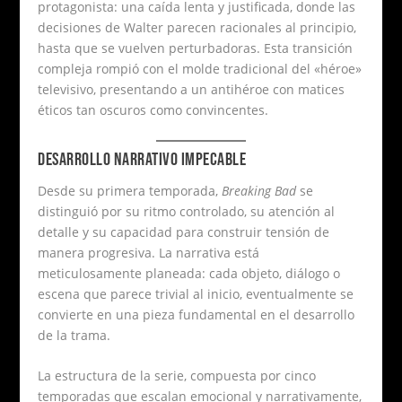
protagonista: una caída lenta y justificada, donde las
decisiones de Walter parecen racionales al principio,
hasta que se vuelven perturbadoras. Esta transición
compleja rompió con el molde tradicional del «héroe»
televisivo, presentando a un antihéroe con matices
éticos tan oscuros como convincentes.
DESARROLLO NARRATIVO IMPECABLE
Desde su primera temporada,
Breaking Bad
se
distinguió por su ritmo controlado, su atención al
detalle y su capacidad para construir tensión de
manera progresiva. La narrativa está
meticulosamente planeada: cada objeto, diálogo o
escena que parece trivial al inicio, eventualmente se
convierte en una pieza fundamental en el desarrollo
de la trama.
La estructura de la serie, compuesta por cinco
temporadas que escalan emocional y narrativamente,