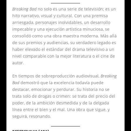
Breaking Bad
no solo es una serie de televisión; es un
hito narrativo, visual y cultural. Con una premisa
arriesgada, personajes inolvidables, un desarrollo
impecable y una ejecución artística minuciosa, se
consolidó como una obra maestra moderna. Más allá
de sus premios y audiencias, su verdadero legado es
haber elevado el estándar del drama televisivo a un
nivel comparable con la mejor literatura o el cine de
autor.
En tiempos de sobreproducción audiovisual,
Breaking
Bad
demostró que la excelencia todavía puede
destacar, emocionar y perdurar. Su historia no se
trata solo de drogas o crimen: se trata del precio del
poder, de la ambición desmedida y de la delgada
línea entre el bien y el mal. Una obra que sigue, y
seguirá, resonando.