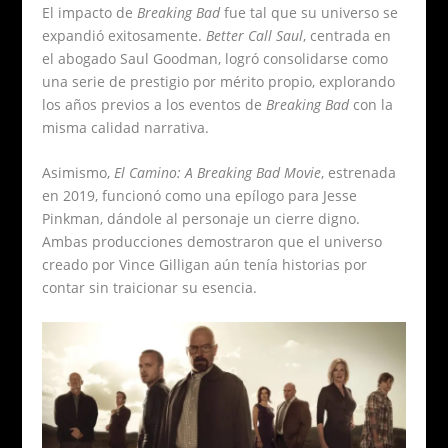
El impacto de
Breaking Bad
fue tal que su universo se
expandió exitosamente.
Better Call Saul
, centrada en
el abogado Saul Goodman, logró consolidarse como
una serie de prestigio por mérito propio, explorando
los años previos a los eventos de
Breaking Bad
con la
misma calidad narrativa.
Asimismo,
El Camino: A Breaking Bad Movie
, estrenada
en 2019, funcionó como una epílogo para Jesse
Pinkman, dándole al personaje un cierre digno.
Ambas producciones demostraron que el universo
creado por Vince Gilligan aún tenía historias por
contar sin traicionar su esencia.