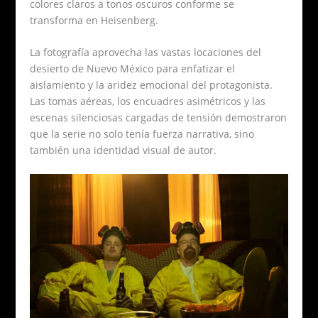
colores claros a tonos oscuros conforme se
transforma en Heisenberg.
La fotografía aprovecha las vastas locaciones del
desierto de Nuevo México para enfatizar el
aislamiento y la aridez emocional del protagonista.
Las tomas aéreas, los encuadres asimétricos y las
escenas silenciosas cargadas de tensión demostraron
que la serie no solo tenía fuerza narrativa, sino
también una identidad visual de autor.