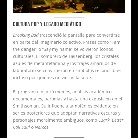
CULTURA POP Y LEGADO MEDIÁTICO
Breaking Bad
trascendió la pantalla para convertirse
en parte del imaginario colectivo. Frases como “I am
the danger” o “Say my name” se volvieron íconos
culturales. El sombrero de Heisenberg, los cristales
azules de metanfetamina y los trajes amarillos de
laboratorio se convirtieron en símbolos reconocibles
incluso por quienes no vieron la serie.
El programa inspiró memes, análisis académicos,
documentales, parodias y hasta una exposición en el
Smithsonian. Su influencia también es evidente en
series posteriores que adoptan narrativas oscuras y
personajes moralmente ambiguos, como
Ozark
,
Better
Call Saul
o
Narcos
.