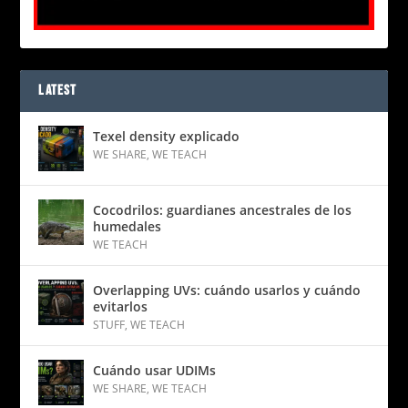
LATEST
Texel density explicado
WE SHARE
,
WE TEACH
Cocodrilos: guardianes ancestrales de los
humedales
WE TEACH
Overlapping UVs: cuándo usarlos y cuándo
evitarlos
STUFF
,
WE TEACH
Cuándo usar UDIMs
WE SHARE
,
WE TEACH