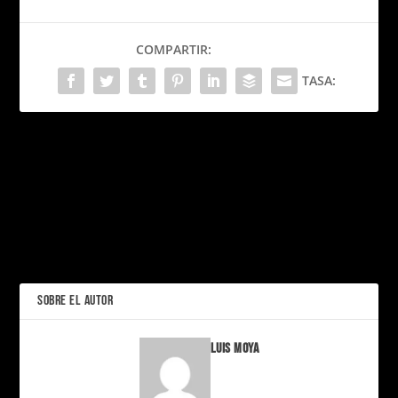
COMPARTIR:
TASA:
PRÓXIMO
Google lanza el Pixel 10
con Gemini AI y le tira un
“La ansiedad no habla,
palo a Apple: “Get outside
pero deja marcas”: OVE
your comfort phone”
lanza una campaña
poderosa con útiles
ANTERIOR
escolares mordidos
SOBRE EL AUTOR
Luis Moya