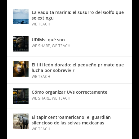
La vaquita marina: el susurro del Golfo que
se extingu
WE TEACH
UDIMs: qué son
WE SHARE
,
WE TEACH
El tití león dorado: el pequeño primate que
lucha por sobrevivir
WE TEACH
Cómo organizar UVs correctamente
WE SHARE
,
WE TEACH
El tapir centroamericano: el guardián
silencioso de las selvas mexicanas
WE TEACH