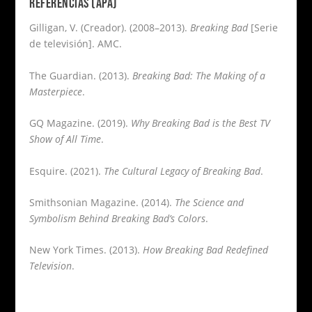
REFERENCIAS (APA)
Gilligan, V. (Creador). (2008–2013).
Breaking Bad
[Serie
de televisión]. AMC.
The Guardian. (2013).
Breaking Bad: The Making of a
Masterpiece
.
GQ Magazine. (2019).
Why Breaking Bad is the Best TV
Show of All Time
.
Esquire. (2021).
The Cultural Legacy of Breaking Bad
.
Smithsonian Magazine. (2014).
The Science and
Symbolism Behind Breaking Bad’s Colors
.
New York Times. (2013).
How Breaking Bad Redefined
Television
.