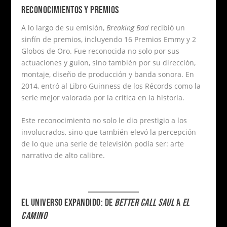
RECONOCIMIENTOS Y PREMIOS
A lo largo de su emisión,
Breaking Bad
recibió un
sinfín de premios, incluyendo 16 Premios Emmy y 2
Globos de Oro. Fue reconocida no solo por sus
actuaciones y guion, sino también por su dirección,
montaje, diseño de producción y banda sonora. En
2014, entró al Libro Guinness de los Récords como la
serie mejor valorada por la crítica en la historia.
Este reconocimiento no solo le dio prestigio a los
involucrados, sino que también elevó la percepción
de lo que una serie de televisión podía ser: arte
narrativo de alto calibre.
EL UNIVERSO EXPANDIDO: DE
BETTER CALL SAUL
A
EL
CAMINO