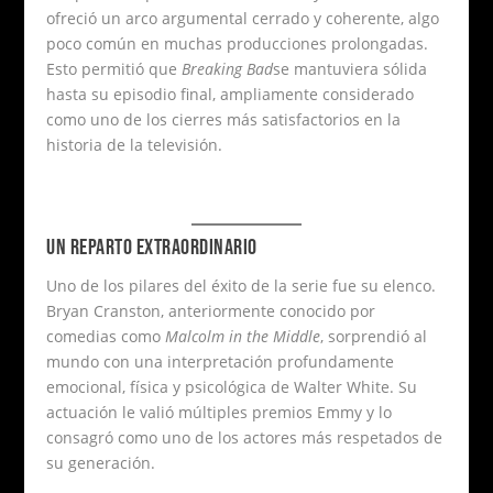
ofreció un arco argumental cerrado y coherente, algo
poco común en muchas producciones prolongadas.
Esto permitió que
Breaking Bad
se mantuviera sólida
hasta su episodio final, ampliamente considerado
como uno de los cierres más satisfactorios en la
historia de la televisión.
UN REPARTO EXTRAORDINARIO
Uno de los pilares del éxito de la serie fue su elenco.
Bryan Cranston, anteriormente conocido por
comedias como
Malcolm in the Middle
, sorprendió al
mundo con una interpretación profundamente
emocional, física y psicológica de Walter White. Su
actuación le valió múltiples premios Emmy y lo
consagró como uno de los actores más respetados de
su generación.