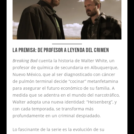
LA PREMISA: DE PROFESOR A LEYENDA DEL CRIMEN
Breaking Bad
cuenta la historia de Walter White, un
profesor de química de secundaria en Albuquerque,
Nuevo México, que al ser diagnosticado con cáncer
de pulmón terminal decide “cocinar” metanfetamina
para asegurar el futuro económico de su familia. A
medida que se adentra en el mundo del narcotráfico,
Walter adopta una nueva identidad: “Heisenberg”, y
con cada temporada, se transforma más
profundamente en un criminal despiadado.
Lo fascinante de la serie es la evolución de su