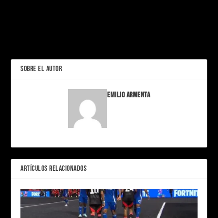
EE.UU.: ¿Un Camino
Dorado o una Puerta
El Fuero de la Discordia:
Abierta a Riesgos?
Cuauhtémoc Blanco y la
Impunidad en México
ANTERIOR
SOBRE EL AUTOR
Emilio Armenta
ARTÍCULOS RELACIONADOS