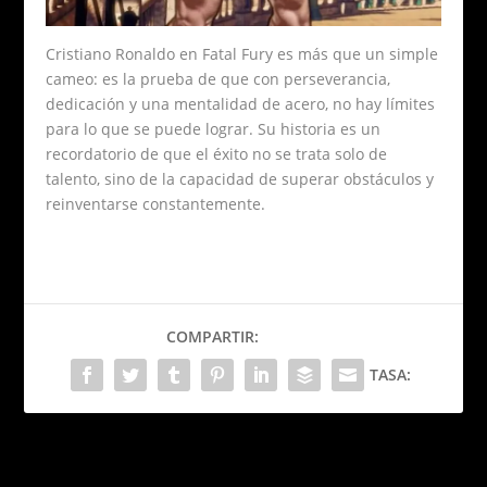
Cristiano Ronaldo en Fatal Fury es más que un simple
cameo: es la prueba de que con perseverancia,
dedicación y una mentalidad de acero, no hay límites
para lo que se puede lograr. Su historia es un
recordatorio de que el éxito no se trata solo de
talento, sino de la capacidad de superar obstáculos y
reinventarse constantemente.
COMPARTIR:
TASA:
PRÓXIMO
Venta de ‘Gold Cards’ en