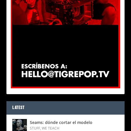
LATEST
Seams: dónde cortar el modelo
STUFF
,
WE TEACH