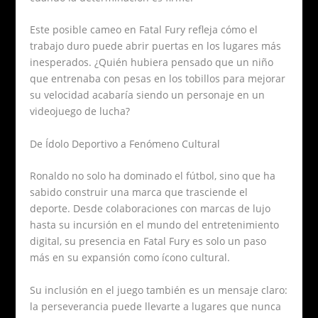
Este posible cameo en Fatal Fury refleja cómo el
trabajo duro puede abrir puertas en los lugares más
inesperados. ¿Quién hubiera pensado que un niño
que entrenaba con pesas en los tobillos para mejorar
su velocidad acabaría siendo un personaje en un
videojuego de lucha?
De Ídolo Deportivo a Fenómeno Cultural
Ronaldo no solo ha dominado el fútbol, sino que ha
sabido construir una marca que trasciende el
deporte. Desde colaboraciones con marcas de lujo
hasta su incursión en el mundo del entretenimiento
digital, su presencia en Fatal Fury es solo un paso
más en su expansión como ícono cultural.
Su inclusión en el juego también es un mensaje claro:
la perseverancia puede llevarte a lugares que nunca