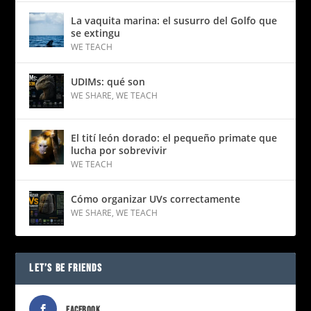
La vaquita marina: el susurro del Golfo que
se extingu
WE TEACH
UDIMs: qué son
WE SHARE
,
WE TEACH
El tití león dorado: el pequeño primate que
lucha por sobrevivir
WE TEACH
Cómo organizar UVs correctamente
WE SHARE
,
WE TEACH
LET’S BE FRIENDS
FACEBOOK