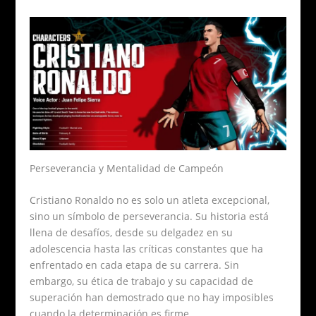
Perseverancia y Mentalidad de Campeón
Cristiano Ronaldo no es solo un atleta excepcional,
sino un símbolo de perseverancia. Su historia está
llena de desafíos, desde su delgadez en su
adolescencia hasta las críticas constantes que ha
enfrentado en cada etapa de su carrera. Sin
embargo, su ética de trabajo y su capacidad de
superación han demostrado que no hay imposibles
cuando la determinación es firme.