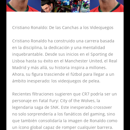
Cristiano Ronaldo: De las Canchas a los Videojuegos
Cristiano Ronaldo ha construido una carrera basada
en la disciplina, la dedicación y una mentalidad
inquebrantable. Desde sus inicios en el Sporting de
Lisboa hasta su éxito en el Manchester United, el Real
Madrid y más allá, su historia inspira a millones.
Ahora, su figura trasciende el fútbol para llegar a un
ámbito inesperado: los videojuegos de pelea.
Recientes filtraciones sugieren que CR7 podría ser un
personaje en Fatal Fury: City of the Wolves, la
legendaria saga de SNK. Este inesperado crossover
no solo sorprendería a los fanáticos del gaming, sino
que también consolidaría la imagen de Ronaldo como
un ícono global capaz de romper cualquier barrera.