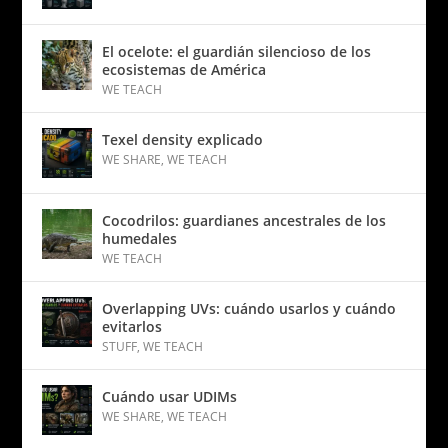
El ocelote: el guardián silencioso de los
ecosistemas de América
WE TEACH
Texel density explicado
WE SHARE
,
WE TEACH
Cocodrilos: guardianes ancestrales de los
humedales
WE TEACH
Overlapping UVs: cuándo usarlos y cuándo
evitarlos
STUFF
,
WE TEACH
Cuándo usar UDIMs
WE SHARE
,
WE TEACH