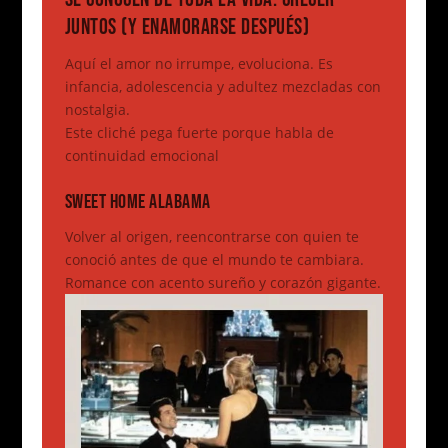
JUNTOS (Y ENAMORARSE DESPUÉS)
Aquí el amor no irrumpe, evoluciona. Es
infancia, adolescencia y adultez mezcladas con
nostalgia.
Este cliché pega fuerte porque habla de
continuidad emocional
SWEET HOME ALABAMA
Volver al origen, reencontrarse con quien te
conoció antes de que el mundo te cambiara.
Romance con acento sureño y corazón gigante.