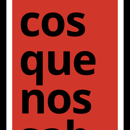
cos
que
nos