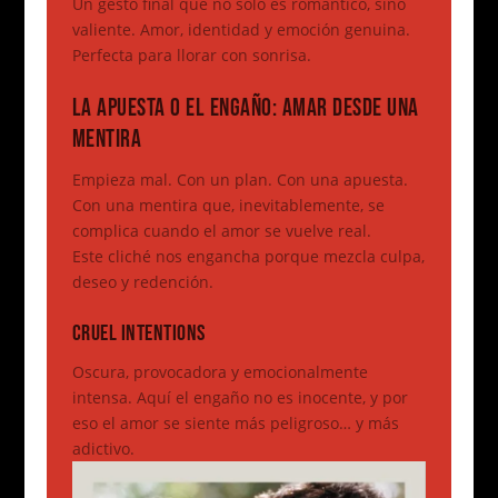
Un gesto final que no solo es romántico, sino
valiente. Amor, identidad y emoción genuina.
Perfecta para llorar con sonrisa.
LA APUESTA O EL ENGAÑO: AMAR DESDE UNA
MENTIRA
Empieza mal. Con un plan. Con una apuesta.
Con una mentira que, inevitablemente, se
complica cuando el amor se vuelve real.
Este cliché nos engancha porque mezcla culpa,
deseo y redención.
CRUEL INTENTIONS
Oscura, provocadora y emocionalmente
intensa. Aquí el engaño no es inocente, y por
eso el amor se siente más peligroso… y más
adictivo.