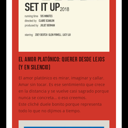
EL AMOR PLATÓNICO: QUERER DESDE LEJOS
(Y EN SILENCIO)
El amor platónico es mirar, imaginar y callar.
Amar sin tocar. Es ese sentimiento que crece
en la distancia y se vuelve casi sagrado porque
nunca se concreta… o eso creemos.
Este cliché duele bonito porque representa
todo lo que no dijimos a tiempo.