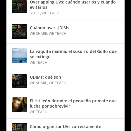
Overlapping UVs: cuándo usarlos y cuándo
evitarlos
STUFF
,
WE TEACH
Cuándo usar UDIMs
WE SHARE
,
WE TEACH
La vaquita marina: el susurro del Golfo que
se extingu
WE TEACH
UDIMs: qué son
WE SHARE
,
WE TEACH
El tití león dorado: el pequeño primate que
lucha por sobrevivir
WE TEACH
Cómo organizar UVs correctamente