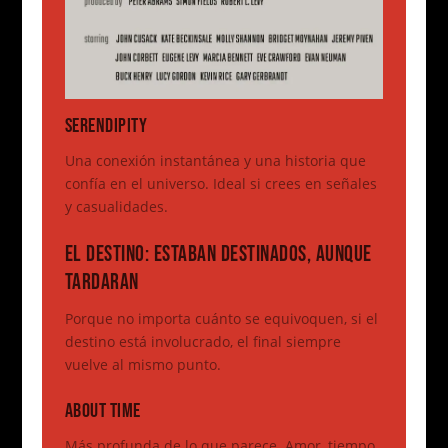
SERENDIPITY
Una conexión instantánea y una historia que
confía en el universo. Ideal si crees en señales
y casualidades.
EL DESTINO: ESTABAN DESTINADOS, AUNQUE
TARDARAN
Porque no importa cuánto se equivoquen, si el
destino está involucrado, el final siempre
vuelve al mismo punto.
ABOUT TIME
Más profunda de lo que parece. Amor, tiempo