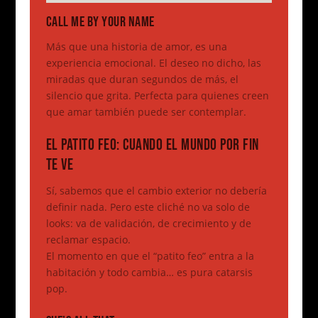
CALL ME BY YOUR NAME
Más que una historia de amor, es una
experiencia emocional. El deseo no dicho, las
miradas que duran segundos de más, el
silencio que grita. Perfecta para quienes creen
que amar también puede ser contemplar.
EL PATITO FEO: CUANDO EL MUNDO POR FIN
TE VE
Sí, sabemos que el cambio exterior no debería
definir nada. Pero este cliché no va solo de
looks: va de validación, de crecimiento y de
reclamar espacio.
El momento en que el “patito feo” entra a la
habitación y todo cambia… es pura catarsis
pop.