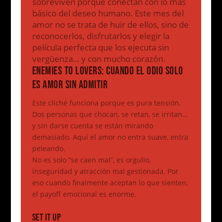
sobreviven porque conectan con lo más
básico del deseo humano. Este mes del
amor no se trata de huir de ellos, sino de
reconocerlos, disfrutarlos y elegir la
película perfecta que los ejecuta sin
vergüenza… y con mucho corazón.
ENEMIES TO LOVERS: CUANDO EL ODIO SOLO
ES AMOR SIN ADMITIR
Este cliché funciona porque es pura tensión.
Dos personas que chocan, se retan, se irritan…
y sin darse cuenta se están mirando
demasiado. Aquí el amor no entra suave, entra
peleando.
No es solo “se caen mal”, es orgullo,
inseguridad y atracción mal gestionada. Por
eso cuando finalmente aceptan lo que sienten,
el payoff emocional es enorme.
SET IT UP