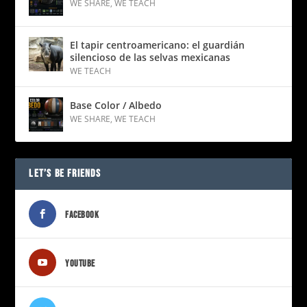
WE SHARE
,
WE TEACH
El tapir centroamericano: el guardián
silencioso de las selvas mexicanas
WE TEACH
Base Color / Albedo
WE SHARE
,
WE TEACH
LET’S BE FRIENDS
FACEBOOK
YOUTUBE