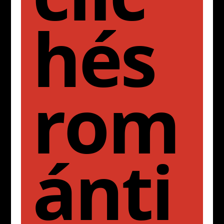
hés
rom
ánti