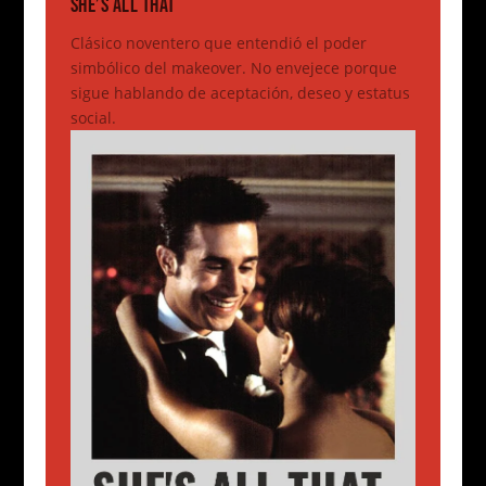
SHE’S ALL THAT
Clásico noventero que entendió el poder
simbólico del makeover. No envejece porque
sigue hablando de aceptación, deseo y estatus
social.