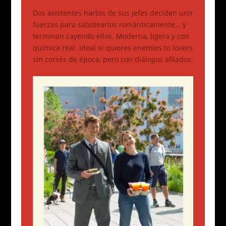
Dos asistentes hartos de sus jefes deciden unir
fuerzas para sabotearlos románticamente… y
terminan cayendo ellos. Moderna, ligera y con
química real. Ideal si quieres enemies to lovers
sin corsés de época, pero con diálogos afilados.