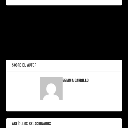
PRÓXIMO
Vidas perfectas en 60
segundos: por qué nos
obsesiona ver a otros vivir
Sauna o vapor:
“mejor” que nosotros
diferencias, beneficios y
cuál elegir
ANTERIOR
SOBRE EL AUTOR
Gemma Carrillo
ARTÍCULOS RELACIONADOS