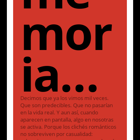
mor
ia…
Decimos que ya los vimos mil veces.
Que son predecibles. Que no pasarían
en la vida real. Y aun así, cuando
aparecen en pantalla, algo en nosotras
se activa. Porque los clichés románticos
no sobreviven por casualidad: