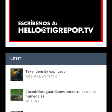
LATEST
Texel density explicado
WE SHARE
,
WE TEACH
Cocodrilos: guardianes ancestrales de los
humedales
WE TEACH