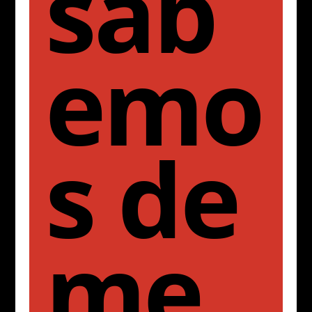
sab
emo
s de
me