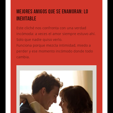
MEJORES AMIGOS QUE SE ENAMORAN: LO
INEVITABLE
Este cliché nos confronta con una verdad
incómoda: a veces el amor siempre estuvo ahí.
Solo que nadie quiso verlo.
Funciona porque mezcla intimidad, miedo a
perder y ese momento incómodo donde todo
cambia.