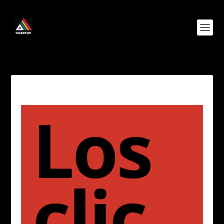
Los
clic