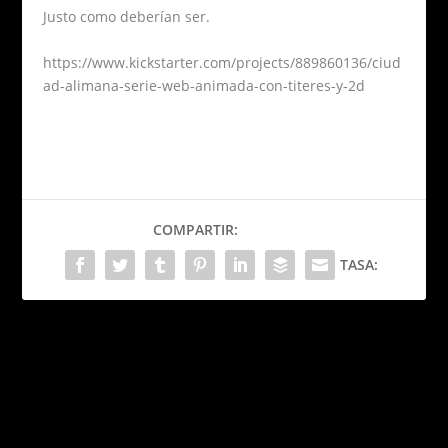
Justo como deberían ser.
https://www.kickstarter.com/projects/889860136/ciud
ad-alimana-serie-web-animada-con-titeres-y-2d
COMPARTIR:
TASA:
PRÓXIMO
P.T. Barnum inventó el
Clickbait (y las Fake News)
150 años antes de Internet
Killer Wolf: el spaghetti
western que nació entre
ANTERIOR
tacos de suadero