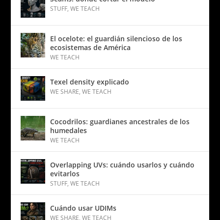
STUFF
,
WE TEACH
El ocelote: el guardián silencioso de los
ecosistemas de América
WE TEACH
Texel density explicado
WE SHARE
,
WE TEACH
Cocodrilos: guardianes ancestrales de los
humedales
WE TEACH
Overlapping UVs: cuándo usarlos y cuándo
evitarlos
STUFF
,
WE TEACH
Cuándo usar UDIMs
WE SHARE
,
WE TEACH