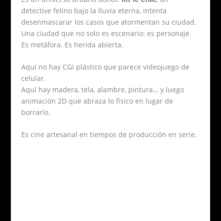
detective felino bajo la lluvia eterna, intenta
desenmascarar los casos que atormentan su ciudad.
Una ciudad que no solo es escenario: es personaje.
Es metáfora. Es herida abierta.
Aquí no hay CGI plástico que parece videojuego de
celular.
Aquí hay madera, tela, alambre, pintura… y luego
animación 2D que abraza lo físico en lugar de
borrarlo.
Es cine artesanal en tiempos de producción en serie.