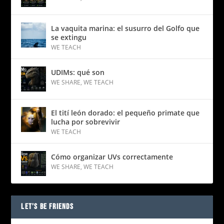
La vaquita marina: el susurro del Golfo que
se extingu
WE TEACH
UDIMs: qué son
WE SHARE
,
WE TEACH
El tití león dorado: el pequeño primate que
lucha por sobrevivir
WE TEACH
Cómo organizar UVs correctamente
WE SHARE
,
WE TEACH
LET’S BE FRIENDS