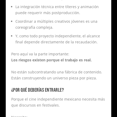
La integración técnica entre títeres y animación
puede requerir más postproducción.
Coordinar a múltiples creativos jóvenes es una
coreografía compleja.
Y, como todo proyecto independiente, el alcance
final depende directamente de la recaudación.
Pero aquí va la parte importante:
Los riesgos existen porque el trabajo es real.
No están subcontratando una fábrica de contenido.
Están construyendo un universo pieza por pieza.
¿POR QUÉ DEBERÍAS ENTRARLE?
Porque el cine independiente mexicano necesita más
que discursos en festivales.