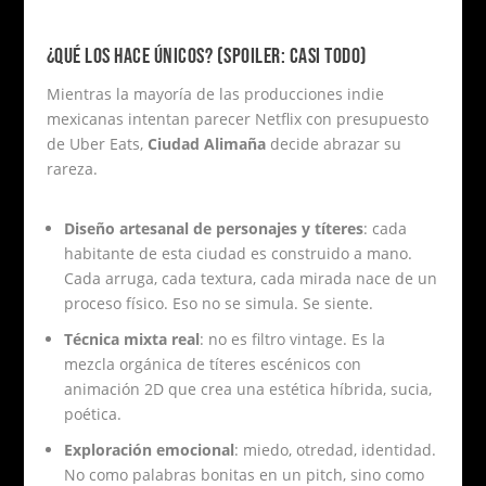
¿QUÉ LOS HACE ÚNICOS? (SPOILER: CASI TODO)
Mientras la mayoría de las producciones indie
mexicanas intentan parecer Netflix con presupuesto
de Uber Eats,
Ciudad Alimaña
decide abrazar su
rareza.
Diseño artesanal de personajes y títeres
: cada
habitante de esta ciudad es construido a mano.
Cada arruga, cada textura, cada mirada nace de un
proceso físico. Eso no se simula. Se siente.
Técnica mixta real
: no es filtro vintage. Es la
mezcla orgánica de títeres escénicos con
animación 2D que crea una estética híbrida, sucia,
poética.
Exploración emocional
: miedo, otredad, identidad.
No como palabras bonitas en un pitch, sino como