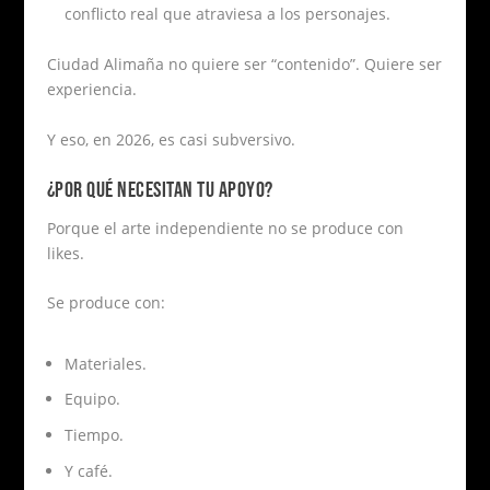
conflicto real que atraviesa a los personajes.
Ciudad Alimaña no quiere ser “contenido”. Quiere ser
experiencia.
Y eso, en 2026, es casi subversivo.
¿POR QUÉ NECESITAN TU APOYO?
Porque el arte independiente no se produce con
likes.
Se produce con:
Materiales.
Equipo.
Tiempo.
Y café.