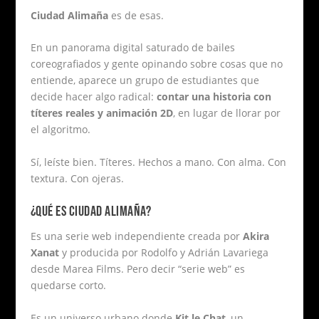
Ciudad Alimaña
es de esas.
En un panorama digital saturado de bailes
coreografiados y gente opinando sobre cosas que no
entiende, aparece un grupo de estudiantes que
decide hacer algo radical:
contar una historia con
títeres reales y animación 2D
, en lugar de llorar por
el algoritmo.
Sí, leíste bien. Títeres. Hechos a mano. Con alma. Con
textura. Con ojeras.
¿QUÉ ES CIUDAD ALIMAÑA?
Es una serie web independiente creada por
Akira
Xanat
y producida por Rodolfo y Adrián Lavariega
desde Marea Films. Pero decir “serie web” es
quedarse corto.
Es un universo urbano donde
Kit le Chat
, un