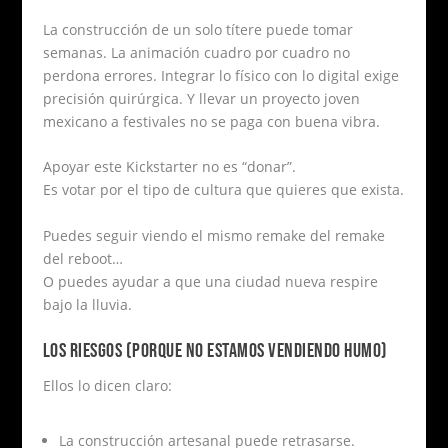
La construcción de un solo títere puede tomar
semanas. La animación cuadro por cuadro no
perdona errores. Integrar lo físico con lo digital exige
precisión quirúrgica. Y llevar un proyecto joven
mexicano a festivales no se paga con buena vibra.
Apoyar este Kickstarter no es “donar”.
Es votar por el tipo de cultura que quieres que exista.
Puedes seguir viendo el mismo remake del remake
del reboot…
O puedes ayudar a que una ciudad nueva respire
bajo la lluvia.
LOS RIESGOS (PORQUE NO ESTAMOS VENDIENDO HUMO)
Ellos lo dicen claro:
La construcción artesanal puede retrasarse.