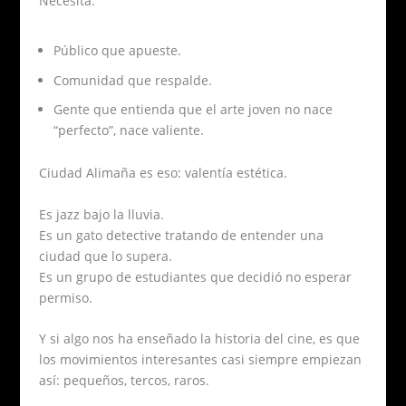
Necesita:
Público que apueste.
Comunidad que respalde.
Gente que entienda que el arte joven no nace
“perfecto”, nace valiente.
Ciudad Alimaña es eso: valentía estética.
Es jazz bajo la lluvia.
Es un gato detective tratando de entender una
ciudad que lo supera.
Es un grupo de estudiantes que decidió no esperar
permiso.
Y si algo nos ha enseñado la historia del cine, es que
los movimientos interesantes casi siempre empiezan
así: pequeños, tercos, raros.