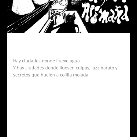
Hay ciudades donde llueve agua.
Y hay ciudades donde llueven culpas, jazz barato y
secretos que huelen a colilla mojada.