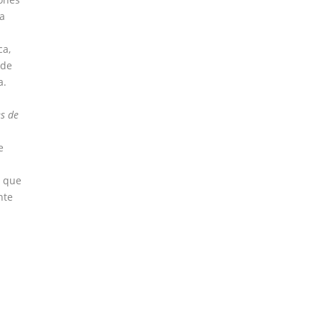
ta
ca,
 de
a.
es de
e
r que
nte