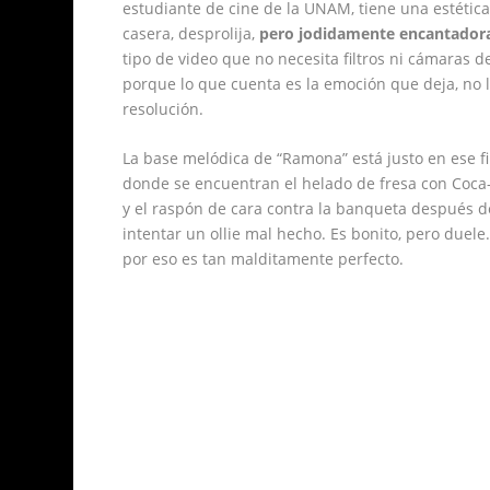
estudiante de cine de la UNAM, tiene una estética
casera, desprolija,
pero jodidamente encantador
tipo de video que no necesita filtros ni cámaras d
porque lo que cuenta es la emoción que deja, no 
resolución.
La base melódica de “Ramona” está justo en ese fi
donde se encuentran el helado de fresa con Coca
y el raspón de cara contra la banqueta después d
intentar un ollie mal hecho. Es bonito, pero duele.
por eso es tan malditamente perfecto.