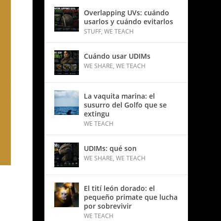
Overlapping UVs: cuándo
usarlos y cuándo evitarlos
STUFF
,
WE TEACH
Cuándo usar UDIMs
WE SHARE
,
WE TEACH
La vaquita marina: el
susurro del Golfo que se
extingu
WE TEACH
UDIMs: qué son
WE SHARE
,
WE TEACH
El tití león dorado: el
pequeño primate que lucha
por sobrevivir
WE TEACH