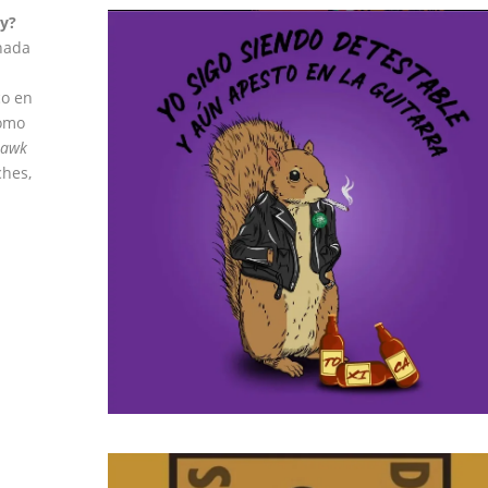
ay?
nada
co en
como
Hawk
ches,