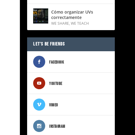
Cómo organizar UVs
correctamente
WE SHARE
,
WE TEACH
LET’S BE FRIENDS
FACEBOOK
YOUTUBE
VIMEO
INSTAGRAM