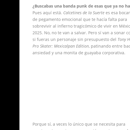
¿Buscabas una banda punk de esas que ya no h
Pues aquí está.
Calcetines de la Suerte
es esa boca
de pegamento emocional que te hacía falta para
sobrevivir al infierno tragicómico de vivir en Méxi
2025. No, no te van a salvar. Pero sí van a sonar 
si fueras un personaje sin presupuesto del
Tony 
Pro Skater: Mexicalpan Edition
, patinando entre ba
ansiedad y una monita de guayaba corporativa.
Porque sí, a veces lo único que se necesita para