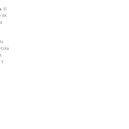
a
. El
e 4K
la
lo
-Cola
e
 Y