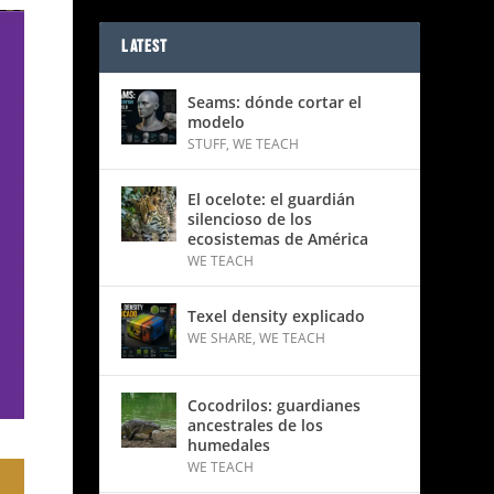
LATEST
Seams: dónde cortar el
modelo
STUFF
,
WE TEACH
El ocelote: el guardián
silencioso de los
ecosistemas de América
WE TEACH
Texel density explicado
WE SHARE
,
WE TEACH
Cocodrilos: guardianes
ancestrales de los
humedales
WE TEACH