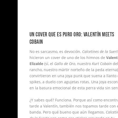
UN COVER QUE ES PURO ORO: VALENTÍN MEETS
COBAIN
No es sarcasmo, es devoción.
Calcetines de la Suert
hicieron un cover de uno de los himnos de
Valent
Elizalde
(sí, el
Gallo de Oro
, nuestro
Kurt Cobain
de
rancho, nuestro mártir norteño de la peda eterna)
convirtieron en una joya punk que suena a llanto
spikes, a duelo con agujetas rotas. Una joya esco
en la basura emocional de esta perra vida sin sen
¿Y sabes qué? Funciona. Porque así como encont
tarde a Valentín, también nos topamos tarde con 
banda. Pero qué bueno que aún llegamos.
Calceti