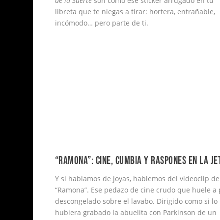
de la Suerte
son como ese sticker arrugado en tu
libreta que te niegas a tirar: hortera, entrañable,
incómodo… pero parte de ti.
“RAMONA”: CINE, CUMBIA Y RASPONES EN LA JE
Y si hablamos de joyas, hablemos del videoclip de
“Ramona”. Ese pedazo de cine crudo que huele a 
descongelado sobre el lavabo. Dirigido como si lo
hubiera grabado la abuelita con Parkinson de un