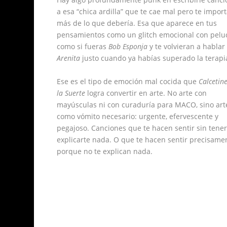
a esa “chica ardilla” que te cae mal pero te impor
más de lo que debería. Esa que aparece en tus
pensamientos como un glitch emocional con pelu
como si fueras
Bob Esponja
y te volvieran a hablar
Arenita
justo cuando ya habías superado la terapi
Ese es el tipo de emoción mal cocida que
Calcetin
la Suerte
logra convertir en arte. No arte con
mayúsculas ni con curaduría para MACO, sino art
como vómito necesario: urgente, efervescente y
pegajoso. Canciones que te hacen sentir sin tene
explicarte nada. O que te hacen sentir precisame
porque no te explican nada.