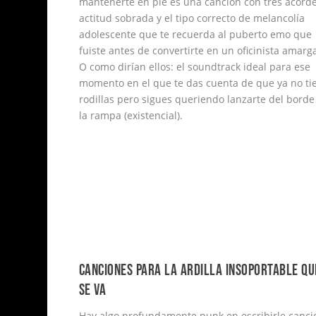
mantenerte en pie es una canción con tres acorde
actitud sobrada y el tipo correcto de melancolía
adolescente que te recuerda al puberto emo que
fuiste antes de convertirte en un oficinista amarg
O como dirían ellos: el soundtrack ideal para ese
momento en el que te das cuenta de que ya no ti
rodillas pero sigues queriendo lanzarte del borde
la rampa (existencial).
CANCIONES PARA LA ARDILLA INSOPORTABLE QU
SE VA
Hay algo profundamente punk en escribirle canci