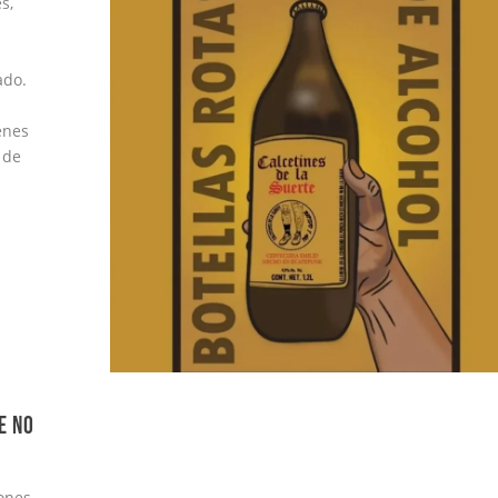
s,
ado.
enes
 de
E NO
ones