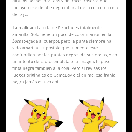
dibujos hechos por fans y disfraces caseros que
incluyen ese detalle negro al final de la cola en forma
de rayo.
La realidad:
La cola de Pikachu es totalmente
amarilla. Solo tiene un poco de color marrón en la
base
(pegada al cuerpo), pero la punta siempre ha
sido amarilla. Es posible que tu mente esté
confundida por las puntas negras de sus orejas, y en
un intento de «autocompletar» la imagen, le puso
tinta negra también a la cola. Pero si revisas los
juegos originales de GameBoy o el anime, esa franja
negra jamás estuvo ahí.