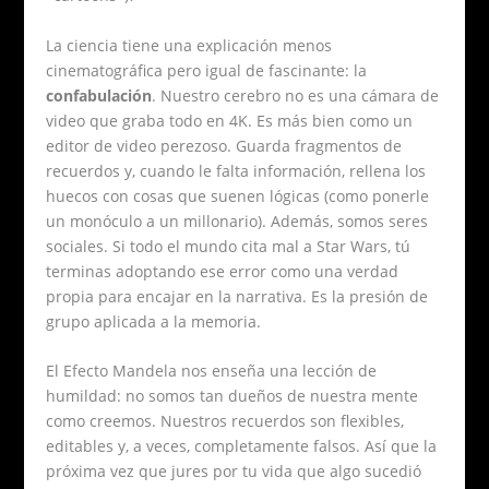
La ciencia tiene una explicación menos
cinematográfica pero igual de fascinante: la
confabulación
. Nuestro cerebro no es una cámara de
video que graba todo en 4K. Es más bien como un
editor de video perezoso. Guarda fragmentos de
recuerdos y, cuando le falta información, rellena los
huecos con cosas que suenen lógicas (como ponerle
un monóculo a un millonario). Además, somos seres
sociales. Si todo el mundo cita mal a Star Wars, tú
terminas adoptando ese error como una verdad
propia para encajar en la narrativa. Es la presión de
grupo aplicada a la memoria.
El Efecto Mandela nos enseña una lección de
humildad: no somos tan dueños de nuestra mente
como creemos. Nuestros recuerdos son flexibles,
editables y, a veces, completamente falsos. Así que la
próxima vez que jures por tu vida que algo sucedió