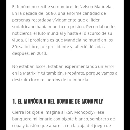
El fenómeno recibe su nombre de Nelson Mandela.
En la década de los 80, una enorme cantidad de
personas recordaba vívidamente que el líder
sudafricano había muerto en prisión. Recordaban los
noticieros, el luto mundial y hasta el discurso de su
viuda. El problema es que Mandela no murió en los
80; salió libre, fue presidente y falleció décadas
después, en 2013.
No estaban locos. Estaban experimentando un error
en la Matrix. Y tú también. Prepárate, porque vamos a
destruir cinco recuerdos de tu infancia.
1. EL MONÓCULO DEL HOMBRE DE MONOPOLY
Cierra los ojos e imagina al «Sr. Monopoly», ese
banquero millonario con bigote blanco, sombrero de
copa y bastón que aparecía en la caja del juego de