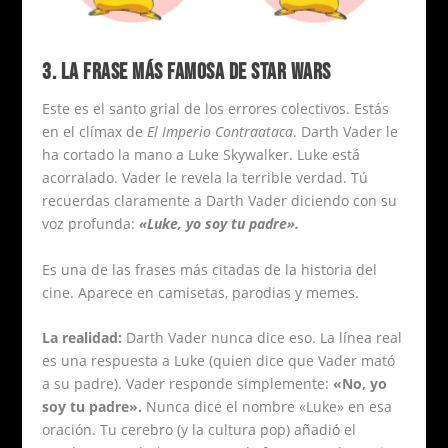
3. LA FRASE MÁS FAMOSA DE STAR WARS
Este es el santo grial de los errores colectivos. Estás
en el clímax de
El Imperio Contraataca
. Darth Vader le
ha cortado la mano a Luke Skywalker. Luke está
acorralado. Vader le revela la terrible verdad. Tú
recuerdas claramente a Darth Vader diciendo con su
voz profunda:
«Luke, yo soy tu padre».
Es una de las frases más citadas de la historia del
cine. Aparece en camisetas, parodias y memes.
La realidad:
Darth Vader nunca dice eso. La línea real
es una respuesta a Luke (quien dice que Vader mató
a su padre). Vader responde simplemente:
«No, yo
soy tu padre».
Nunca dice el nombre «Luke» en esa
oración. Tu cerebro (y la cultura pop) añadió el