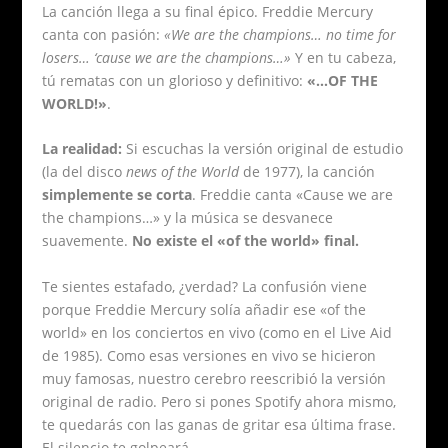
La canción llega a su final épico. Freddie Mercury
canta con pasión:
«We are the champions… no time for
losers… ‘cause we are the champions…»
Y en tu cabeza,
tú rematas con un glorioso y definitivo:
«…OF THE
WORLD!»
.
La realidad:
Si escuchas la versión original de estudio
(la del disco
news of the World
de 1977), la canción
simplemente se corta
. Freddie canta «Cause we are
the champions…» y la música se desvanece
suavemente.
No existe el «of the world» final.
Te sientes estafado, ¿verdad? La confusión viene
porque Freddie Mercury solía añadir ese «of the
world» en los conciertos en vivo (como en el Live Aid
de 1985). Como esas versiones en vivo se hicieron
muy famosas, nuestro cerebro reescribió la versión
original de radio. Pero si pones Spotify ahora mismo,
te quedarás con las ganas de gritar esa última frase.
El silencio te golpeará.