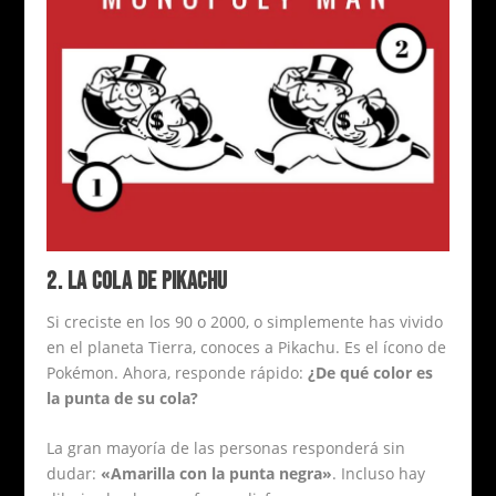
2. LA COLA DE PIKACHU
Si creciste en los 90 o 2000, o simplemente has vivido
en el planeta Tierra, conoces a Pikachu. Es el ícono de
Pokémon. Ahora, responde rápido:
¿De qué color es
la punta de su cola?
La gran mayoría de las personas responderá sin
dudar:
«Amarilla con la punta negra»
. Incluso hay