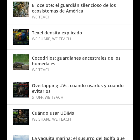
El ocelote: el guardián silencioso de los
ecosistemas de América
WE TEACH
Texel density explicado
WE SHARE
,
WE TEACH
Cocodrilos: guardianes ancestrales de los
humedales
WE TEACH
Overlapping UVs: cuándo usarlos y cuándo
evitarlos
STUFF
,
WE TEACH
Cuándo usar UDIMs
WE SHARE
,
WE TEACH
La vaquita marina: el susurro del Golfo que