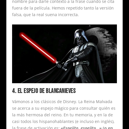
nombre para darle contexto a la frase cuando se cita
fuera de la película. Hemos repetido tanto la versión
falsa, que la real suena incorrecta.
4. EL ESPEJO DE BLANCANIEVES
Vámonos a los clásicos de Disney. La Reina Malvada
se acerca a su espejo mágico para consultar quién es
la más hermosa del reino. En tu memoria, y en la de
casi todos los hispanohablantes (e incluso en inglés),
la frase de activación es:
«Espejito, espejito…»
(o en