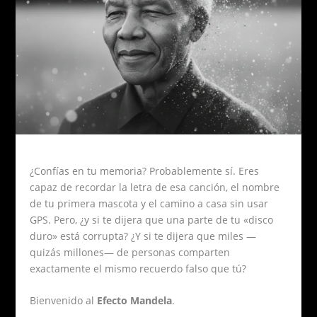
¿Confías en tu memoria? Probablemente sí. Eres
capaz de recordar la letra de esa canción, el nombre
de tu primera mascota y el camino a casa sin usar
GPS. Pero, ¿y si te dijera que una parte de tu «disco
duro» está corrupta? ¿Y si te dijera que miles —
quizás millones— de personas comparten
exactamente el mismo recuerdo falso que tú?
Bienvenido al
Efecto Mandela
.