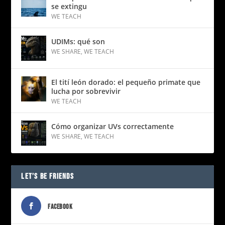
se extingu
WE TEACH
UDIMs: qué son
WE SHARE
,
WE TEACH
El tití león dorado: el pequeño primate que
lucha por sobrevivir
WE TEACH
Cómo organizar UVs correctamente
WE SHARE
,
WE TEACH
LET’S BE FRIENDS
FACEBOOK