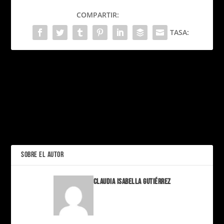
COMPARTIR:
TASA:
PRÓXIMO
La hipocresía de la
cancelación; Taylor
cancelada por algo que
¿Crees que eres un adulto
todos hacemos.
funcional? Aquí te cuento
4 cosas que haces mal
ANTERIOR
cada día
SOBRE EL AUTOR
Claudia Isabella Gutiérrez