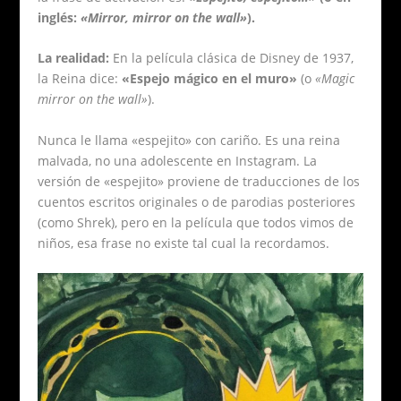
inglés:
«Mirror, mirror on the wall»
).
La realidad:
En la película clásica de Disney de 1937,
la Reina dice:
«Espejo mágico en el muro»
(o
«Magic
mirror on the wall»
).
Nunca le llama «espejito» con cariño. Es una reina
malvada, no una adolescente en Instagram. La
versión de «espejito» proviene de traducciones de los
cuentos escritos originales o de parodias posteriores
(como Shrek), pero en la película que todos vimos de
niños, esa frase no existe tal cual la recordamos.