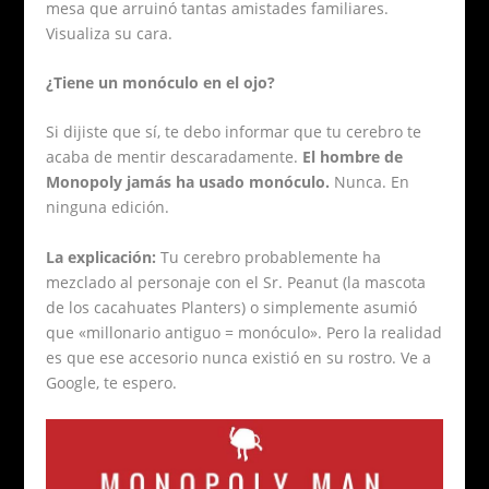
mesa que arruinó tantas amistades familiares.
Visualiza su cara.
¿Tiene un monóculo en el ojo?
Si dijiste que sí, te debo informar que tu cerebro te
acaba de mentir descaradamente.
El hombre de
Monopoly jamás ha usado monóculo.
Nunca. En
ninguna edición.
La explicación:
Tu cerebro probablemente ha
mezclado al personaje con el Sr. Peanut (la mascota
de los cacahuates Planters) o simplemente asumió
que «millonario antiguo = monóculo». Pero la realidad
es que ese accesorio nunca existió en su rostro. Ve a
Google, te espero.