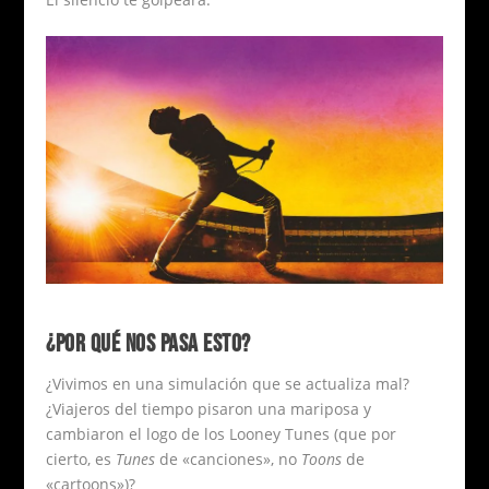
¿POR QUÉ NOS PASA ESTO?
¿Vivimos en una simulación que se actualiza mal?
¿Viajeros del tiempo pisaron una mariposa y
cambiaron el logo de los Looney Tunes (que por
cierto, es
Tunes
de «canciones», no
Toons
de
«cartoons»)?