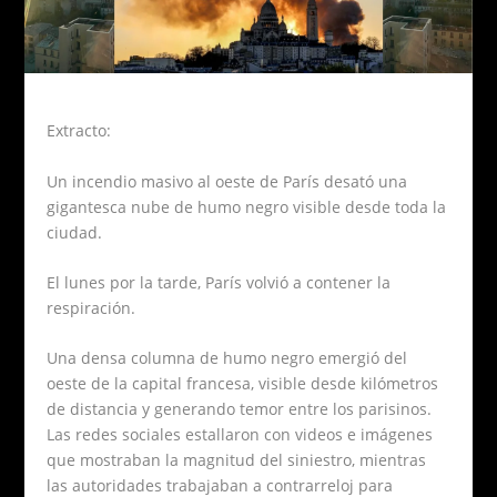
Extracto:
Un incendio masivo al oeste de París desató una
gigantesca nube de humo negro visible desde toda la
ciudad.
El lunes por la tarde, París volvió a contener la
respiración.
Una densa columna de humo negro emergió del
oeste de la capital francesa, visible desde kilómetros
de distancia y generando temor entre los parisinos.
Las redes sociales estallaron con videos e imágenes
que mostraban la magnitud del siniestro, mientras
las autoridades trabajaban a contrarreloj para