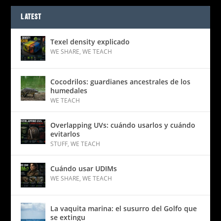
LATEST
Texel density explicado
WE SHARE
,
WE TEACH
Cocodrilos: guardianes ancestrales de los
humedales
WE TEACH
Overlapping UVs: cuándo usarlos y cuándo
evitarlos
STUFF
,
WE TEACH
Cuándo usar UDIMs
WE SHARE
,
WE TEACH
La vaquita marina: el susurro del Golfo que
se extingu