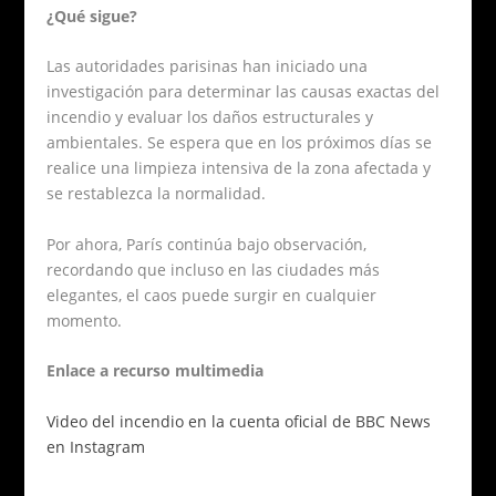
¿Qué sigue?
Las autoridades parisinas han iniciado una
investigación para determinar las causas exactas del
incendio y evaluar los daños estructurales y
ambientales. Se espera que en los próximos días se
realice una limpieza intensiva de la zona afectada y
se restablezca la normalidad.
Por ahora, París continúa bajo observación,
recordando que incluso en las ciudades más
elegantes, el caos puede surgir en cualquier
momento.
Enlace a recurso multimedia
Video del incendio en la cuenta oficial de BBC News
en Instagram