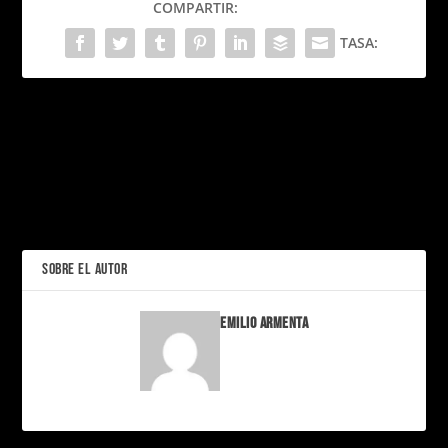
COMPARTIR:
TASA:
PRÓXIMO
House of Vans: El
Santuario Urbano.
Prada compra Versace: El
ANTERIOR
movimiento que sacude la
cima de la moda italiana
SOBRE EL AUTOR
Emilio Armenta