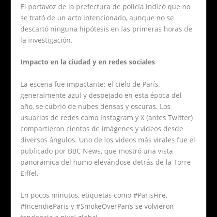
El portavoz de la prefectura de policía indicó que no
se trató de un acto intencionado, aunque no se
descartó ninguna hipótesis en las primeras horas de
la investigación.
Impacto en la ciudad y en redes sociales
La escena fue impactante: el cielo de París,
generalmente azul y despejado en esta época del
año, se cubrió de nubes densas y oscuras. Los
usuarios de redes como Instagram y X (antes Twitter)
compartieron cientos de imágenes y videos desde
diversos ángulos. Uno de los videos más virales fue el
publicado por BBC News, que mostró una vista
panorámica del humo elevándose detrás de la Torre
Eiffel.
En pocos minutos, etiquetas como #ParisFire,
#IncendieParis y #SmokeOverParis se volvieron