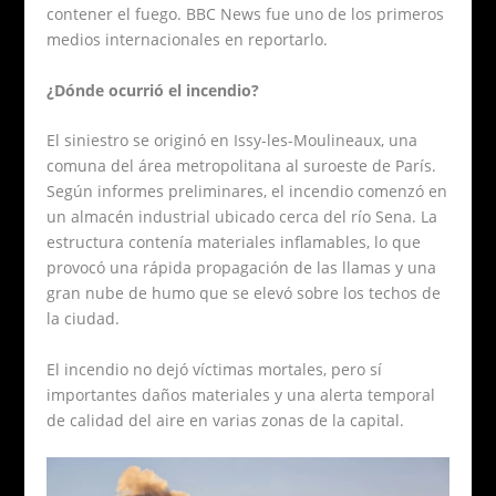
contener el fuego. BBC News fue uno de los primeros
medios internacionales en reportarlo.
¿Dónde ocurrió el incendio?
El siniestro se originó en Issy-les-Moulineaux, una
comuna del área metropolitana al suroeste de París.
Según informes preliminares, el incendio comenzó en
un almacén industrial ubicado cerca del río Sena. La
estructura contenía materiales inflamables, lo que
provocó una rápida propagación de las llamas y una
gran nube de humo que se elevó sobre los techos de
la ciudad.
El incendio no dejó víctimas mortales, pero sí
importantes daños materiales y una alerta temporal
de calidad del aire en varias zonas de la capital.