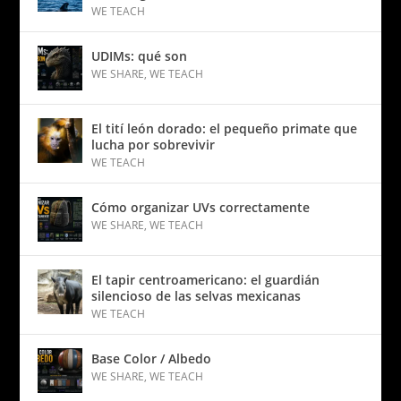
WE TEACH
UDIMs: qué son
WE SHARE
,
WE TEACH
El tití león dorado: el pequeño primate que
lucha por sobrevivir
WE TEACH
Cómo organizar UVs correctamente
WE SHARE
,
WE TEACH
El tapir centroamericano: el guardián
silencioso de las selvas mexicanas
WE TEACH
Base Color / Albedo
WE SHARE
,
WE TEACH