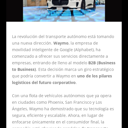
La revolución del transporte autónomo está tomando
una nueva dirección.
Waymo
, la empresa de
movilidad inteligente de Google (Alphabet), ha
comenzado a ofrecer sus servicios directamente a
empresas, entrando de lleno al modelo
B2B (Business
to Business)
. Esta decisión marca un giro estratégico
que podría convertir a Waymo en
uno de los pilares
logísticos del futuro corporativo
.
Con una flota de vehículos autónomos que ya opera
en ciudades como Phoenix, San Francisco y Los
Ángeles, Waymo ha demostrado que su tecnología es
segura, eficiente y escalable. Ahora, en lugar de
enfocarse únicamente en el consumidor final, la