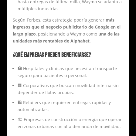
hasta entregas de última milla, Waymo se adapta a
múltiples industrias.
Según Forbes, esta estrategia podría generar
más
ingresos que el negocio publicitario de Google en el
largo plazo
, posicionando a Waymo como
una de las
unidades más rentables de Alphabet
.
¿QUÉ EMPRESAS PUEDEN BENEFICIARSE?
🏥 Hospitales y clínicas que necesitan transporte
seguro para pacientes o personal.
🏢 Corporativos que buscan movilidad interna sin
depender de flotas propias.
🛍️ Retailers que requieren entregas rápidas y
automatizadas.
🏗️ Empresas de construcción o energía que operan
en zonas urbanas con alta demanda de movilidad.