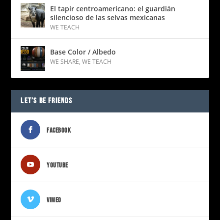
El tapir centroamericano: el guardián
silencioso de las selvas mexicanas
WE TEACH
Base Color / Albedo
WE SHARE
,
WE TEACH
LET’S BE FRIENDS
FACEBOOK
YOUTUBE
VIMEO