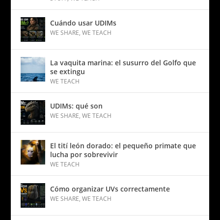
Cuándo usar UDIMs
WE SHARE
,
WE TEACH
La vaquita marina: el susurro del Golfo que
se extingu
WE TEACH
UDIMs: qué son
WE SHARE
,
WE TEACH
El tití león dorado: el pequeño primate que
lucha por sobrevivir
WE TEACH
Cómo organizar UVs correctamente
WE SHARE
,
WE TEACH