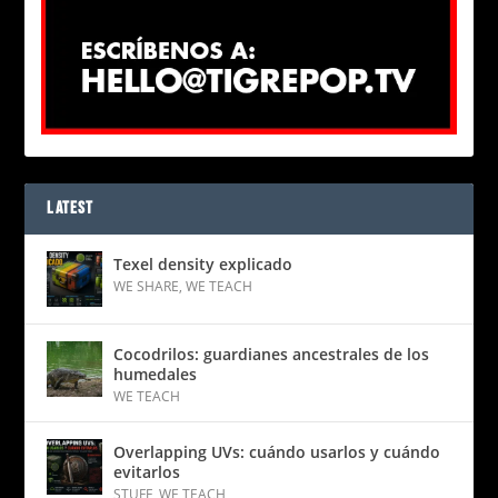
LATEST
Texel density explicado
WE SHARE
,
WE TEACH
Cocodrilos: guardianes ancestrales de los
humedales
WE TEACH
Overlapping UVs: cuándo usarlos y cuándo
evitarlos
STUFF
,
WE TEACH