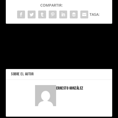
COMPARTIR:
TASA:
PRÓXIMO
Cómo Netflix revolucionó
el marketing deportivo de
La docuserie que redefine
la Fórmula 1
el marketing deportivo de
la NFL
ANTERIOR
SOBRE EL AUTOR
Ernesto González