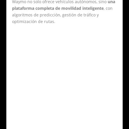
Waymo no solo ofrece vehículos autónomos, sino
una
plataforma completa de movilidad inteligente
, con
algoritmos de predicción, gestión de tráfico y
optimización de rutas.