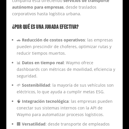
compañía está ofreciendo
servicios de transporte
autónomo para empresas
, desde traslados
corporativos hasta logística urbana.
¿POR QUÉ ES UNA JUGADA EFECTIVA?
🚗
Reducción de costos operativos
: las empresas
pueden prescindir de choferes, optimizar rutas y
reducir tiempos muertos.
📊
Datos en tiempo real
: Waymo ofrece
dashboards con métricas de movilidad, eficiencia y
seguridad.
🌱
Sostenibilidad
: la mayoría de sus vehículos son
eléctricos, lo que ayuda a cumplir metas ESG.
🧠
Integración tecnológica
: las empresas pueden
conectar sus sistemas internos con la API de
Waymo para automatizar procesos logísticos.
🏢
Versatilidad
: desde transporte de empleados