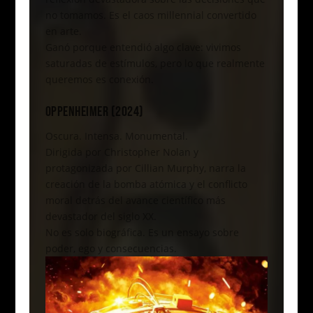
no tomamos. Es el caos millennial convertido
en arte.
Ganó porque entendió algo clave: vivimos
saturadas de estímulos, pero lo que realmente
queremos es conexión.
OPPENHEIMER (2024)
Oscura. Intensa. Monumental.
Dirigida por Christopher Nolan y
protagonizada por Cillian Murphy, narra la
creación de la bomba atómica y el conflicto
moral detrás del avance científico más
devastador del siglo XX.
No es solo biográfica. Es un ensayo sobre
poder, ego y consecuencias.