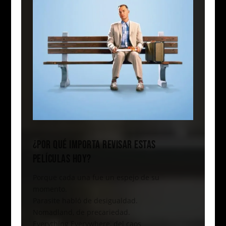
¿POR QUÉ IMPORTA REVISAR ESTAS
PELÍCULAS HOY?
Porque cada una fue un espejo de su
momento.
Parasite habló de desigualdad.
Nomadland, de precariedad.
Everything Everywhere, del caos