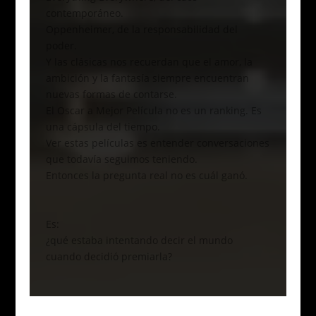
contemporáneo.
Oppenheimer, de la responsabilidad del
poder.
Y las clásicas nos recuerdan que el amor, la
ambición y la fantasía siempre encuentran
nuevas formas de contarse.
El Oscar a Mejor Película no es un ranking. Es
una cápsula del tiempo.
Ver estas películas es entender conversaciones
que todavía seguimos teniendo.
Entonces la pregunta real no es cuál ganó.
Es:
¿qué estaba intentando decir el mundo
cuando decidió premiarla?