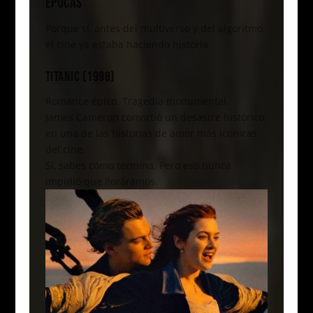
ÉPOCAS
Porque sí, antes del multiverso y del algoritmo,
el cine ya estaba haciendo historia.
TITANIC (1998)
Romance épico. Tragedia monumental.
James Cameron convirtió un desastre histórico
en una de las historias de amor más icónicas
del cine.
Sí, sabes cómo termina. Pero eso nunca
impidió que lloráramos.