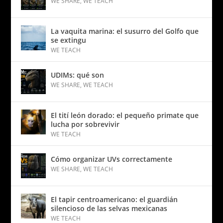
WE SHARE
,
WE TEACH
La vaquita marina: el susurro del Golfo que
se extingu
WE TEACH
UDIMs: qué son
WE SHARE
,
WE TEACH
El tití león dorado: el pequeño primate que
lucha por sobrevivir
WE TEACH
Cómo organizar UVs correctamente
WE SHARE
,
WE TEACH
El tapir centroamericano: el guardián
silencioso de las selvas mexicanas
WE TEACH