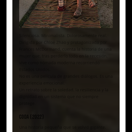
Silenciosa. Minimalista. Dolorosamente real.
Dirigida por Chloé Zhao y protagonizada por
Frances McDormand, cuenta la historia de una
mujer que, tras perderlo todo en la recesión,
vive como nómada moderna recorriendo
Estados Unidos.
No es una película de grandes diálogos. Es una
experiencia emocional.
Un retrato sobre la soledad, la resiliencia y la
dignidad en un sistema que no siempre
protege.
CODA (2022)
Una historia pequeña que se volvió gigante.