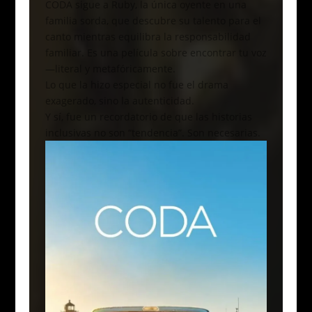
CODA sigue a Ruby, la única oyente en una
familia sorda, que descubre su talento para el
canto mientras equilibra la responsabilidad
familiar. Es una película sobre encontrar tu voz
—literal y metafóricamente.
Lo que la hizo especial no fue el drama
exagerado, sino la autenticidad.
Y sí, fue un recordatorio de que las historias
inclusivas no son “tendencia”. Son necesarias.