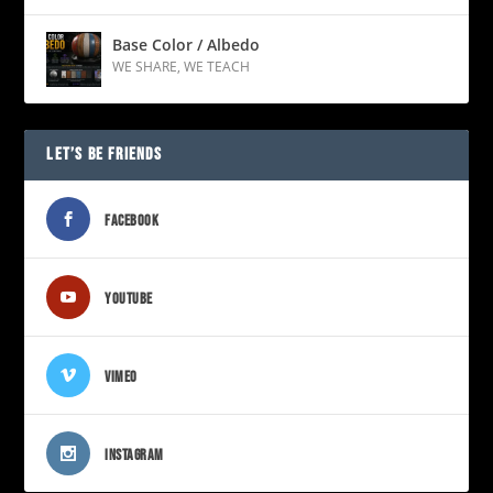
Base Color / Albedo
WE SHARE
,
WE TEACH
LET’S BE FRIENDS
FACEBOOK
YOUTUBE
VIMEO
INSTAGRAM