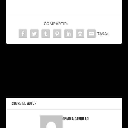
COMPARTIR:
TASA:
PRÓXIMO
El set de ‘El Mago de Oz’
fue una cámara de
tortura: Abusos, suicidios y
La tierra que nadie quiere:
piel quemada
Bir Tawil, el único lugar
del mundo que no tiene
ANTERIOR
dueño
SOBRE EL AUTOR
Gemma Carrillo