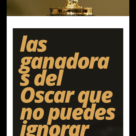
las
ganadora
s del
Oscar que
no puedes
ignorar