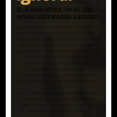
DEL GLAMOUR CULTURAL: POR QUÉ ESTAS
HISTORIAS SIGUEN MARCANDO GENERACIONES
Hay películas que se estrenan. Y hay películas
que se convierten en historia. Ganar el Oscar a
Mejor Película no es solo llevarse una estatuilla
dorada: es capturar el espíritu de una época,
congelar una conversación cultural y decirle al
mundo “esto es lo que somos ahora”.
Pero seamos honestas. ¿Cuántas de las
ganadoras realmente has visto?
Y más importante aún… ¿cuántas entendiste
en el momento en que estaban redefiniendo el
cine?
Hoy en Tigrepop repasamos las ganadoras más
recientes y viajamos por otras que no solo
ganaron un premio, sino que cambiaron la
forma en la que vemos el mundo.