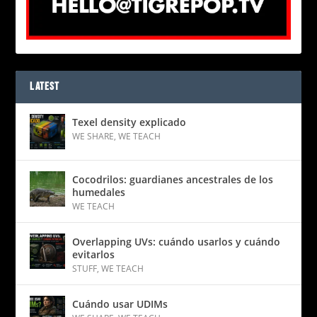
LATEST
Texel density explicado
WE SHARE
,
WE TEACH
Cocodrilos: guardianes ancestrales de los
humedales
WE TEACH
Overlapping UVs: cuándo usarlos y cuándo
evitarlos
STUFF
,
WE TEACH
Cuándo usar UDIMs