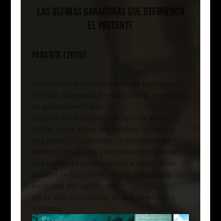
LAS ÚLTIMAS GANADORAS QUE DEFINIERON
EL PRESENTE
PARASITE (2020)
Cuando una película surcoreana ganó Mejor
Película, Hollywood entendió que el mundo ya
no gira solo en inglés.
Dirigida por Bong Joon-ho, Parasite es un
thriller social sobre dos familias —una rica,
una pobre— cuyas vidas se entrelazan de
manera inquietante y brutalmente honesta. Lo
que comienza como una sátira sobre clases
sociales se transforma en una radiografía
incómoda del capitalismo.
No es solo una historia. Es una advertencia
elegante.