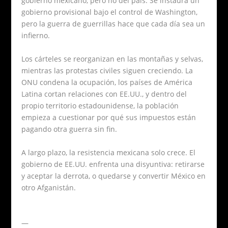
gobierno mexicano, pero no del país. Se instaura un
gobierno provisional bajo el control de Washington,
pero la guerra de guerrillas hace que cada día sea un
infierno.
Los cárteles se reorganizan en las montañas y selvas,
mientras las protestas civiles siguen creciendo. La
ONU condena la ocupación, los países de América
Latina cortan relaciones con EE.UU., y dentro del
propio territorio estadounidense, la población
empieza a cuestionar por qué sus impuestos están
pagando otra guerra sin fin.
A largo plazo, la resistencia mexicana solo crece. El
gobierno de EE.UU. enfrenta una disyuntiva: retirarse
y aceptar la derrota, o quedarse y convertir México en
otro Afganistán.
—