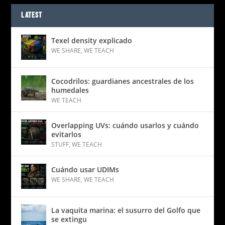
LATEST
Texel density explicado
WE SHARE
,
WE TEACH
Cocodrilos: guardianes ancestrales de los
humedales
WE TEACH
Overlapping UVs: cuándo usarlos y cuándo
evitarlos
STUFF
,
WE TEACH
Cuándo usar UDIMs
WE SHARE
,
WE TEACH
La vaquita marina: el susurro del Golfo que
se extingu