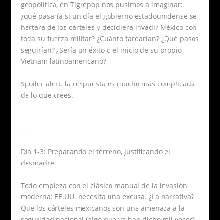
geopolítica, en Tigrepop nos pusimos a imaginar:
¿qué pasaría si un día el gobierno estadounidense se
hartara de los cárteles y decidiera invadir México con
toda su fuerza militar? ¿Cuánto tardarían? ¿Qué pasos
seguirían? ¿Sería un éxito o el inicio de su propio
Vietnam latinoamericano?
Spoiler alert: la respuesta es mucho más complicada
de lo que crees.
—
Día 1-3: Preparando el terreno, justificando el
desmadre
Todo empieza con el clásico manual de la invasión
moderna: EE.UU. necesita una excusa. ¿La narrativa?
Que los cárteles mexicanos son una amenaza a la
seguridad nacional (algo que ya han dicho mil veces).