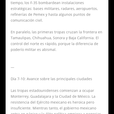
tiempo, los F-35 bombardean instalaciones
estratégicas: bases militares, radares, aeropuertos,
refinerías de Pemex y hasta algunos puntos de
comunicación civil.
En paralelo, las primeras tropas cruzan la frontera en
Tamaulipas, Chihuahua, Sonora y Baja California. El
control del norte es rápido, porque la diferencia de
poderío militar es abismal.
—
Día 7-10: Avance sobre las principales ciudades
Las tropas estadounidenses comienzan a ocupar
Monterrey, Guadalajara y la Ciudad de México. La
resistencia del Ejército mexicano es heroica pero
insuficiente. Mientras tanto, el gobierno mexicano
entra en pánico y la élite política empieza a negociar.