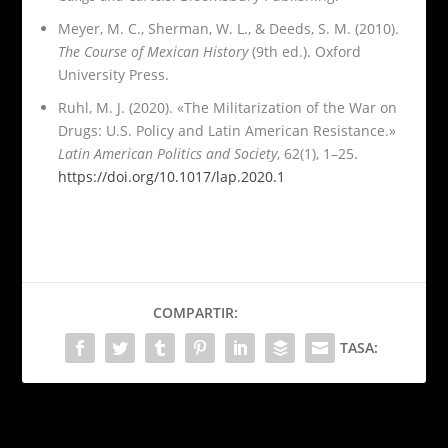
Meyer, M. C., Sherman, W. L., & Deeds, S. M. (2010).
The Course of Mexican History
(9th ed.). Oxford
University Press.
Ruhl, M. J. (2020). «The Militarization of the War on
Drugs: U.S. Policy and Latin American Resistance.»
Latin American Politics and Society
, 62(1), 1–25.
https://doi.org/10.1017/lap.2020.1
COMPARTIR:
TASA:
PRÓXIMO
Origami más adictivo que