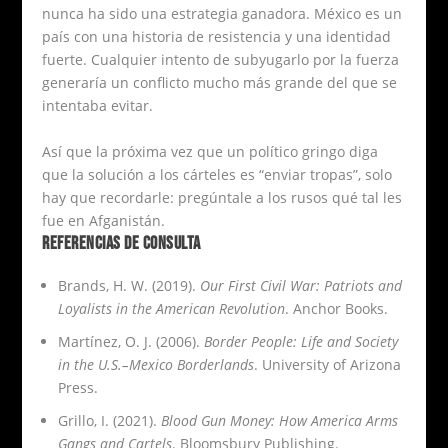
nunca ha sido una estrategia ganadora. México es un
país con una historia de resistencia y una identidad
fuerte. Cualquier intento de subyugarlo por la fuerza
generaría un conflicto mucho más grande del que se
intentaba evitar.
Así que la próxima vez que un político gringo diga
que la solución a los cárteles es “enviar tropas”, solo
hay que recordarle: pregúntale a los rusos qué tal les
fue en Afganistán.
REFERENCIAS DE CONSULTA
Brands, H. W. (2019).
Our First Civil War: Patriots and
Loyalists in the American Revolution
. Anchor Books.
Martínez, O. J. (2006).
Border People: Life and Society
in the U.S.–Mexico Borderlands
. University of Arizona
Press.
Grillo, I. (2021).
Blood Gun Money: How America Arms
Gangs and Cartels
. Bloomsbury Publishing.