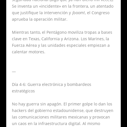
Se inventa un «incidente» en la frontera, un atentado
que justifique la intervención y ¡boom!, el Congreso
aprueba la operación militar.
Mientras tanto, el Pentágono moviliza tropas a bases
clave en Texas, California y Arizona. Los Marines, la
Fuerza Aérea y las unidades especiales empiezan a
calentar motores.
—
Día 4-6: Guerra electrónica y bombardeos
estratégicos
No hay guerra sin apagón. El primer golpe lo dan los
hackers del gobierno estadounidense, que destruyen
las comunicaciones militares mexicanas y provocan
un caos en la infraestructura digital. Al mismo