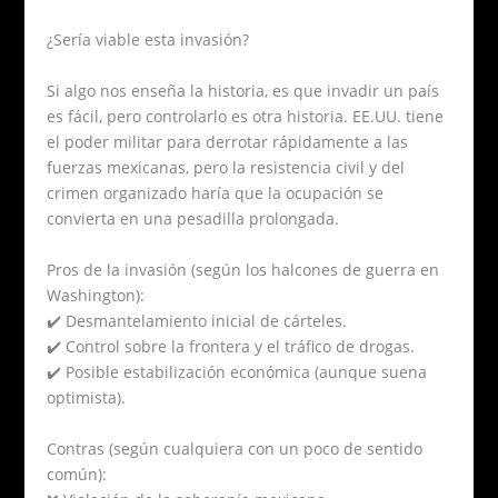
¿Sería viable esta invasión?
Si algo nos enseña la historia, es que invadir un país
es fácil, pero controlarlo es otra historia. EE.UU. tiene
el poder militar para derrotar rápidamente a las
fuerzas mexicanas, pero la resistencia civil y del
crimen organizado haría que la ocupación se
convierta en una pesadilla prolongada.
Pros de la invasión (según los halcones de guerra en
Washington):
✔️ Desmantelamiento inicial de cárteles.
✔️ Control sobre la frontera y el tráfico de drogas.
✔️ Posible estabilización económica (aunque suena
optimista).
Contras (según cualquiera con un poco de sentido
común):