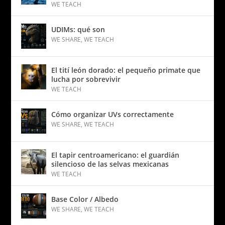
WE TEACH
UDIMs: qué son
WE SHARE
,
WE TEACH
El tití león dorado: el pequeño primate que
lucha por sobrevivir
WE TEACH
Cómo organizar UVs correctamente
WE SHARE
,
WE TEACH
El tapir centroamericano: el guardián
silencioso de las selvas mexicanas
WE TEACH
Base Color / Albedo
WE SHARE
,
WE TEACH