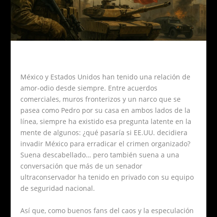
México y Estados Unidos han tenido una relación de
amor-odio desde siempre. Entre acuerdos
comerciales, muros fronterizos y un narco que se
pasea como Pedro por su casa en ambos lados de la
línea, siempre ha existido esa pregunta latente en la
mente de algunos: ¿qué pasaría si EE.UU. decidiera
invadir México para erradicar el crimen organizado?
Suena descabellado… pero también suena a una
conversación que más de un senador
ultraconservador ha tenido en privado con su equipo
de seguridad nacional.
Así que, como buenos fans del caos y la especulación