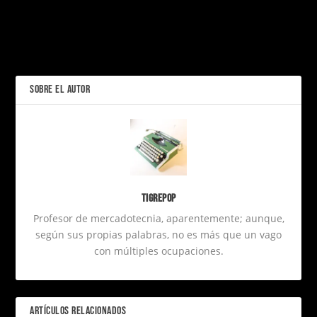
fumar crack.
Garra de Plata: El nuevo
ANTERIOR
laboratorio creativo de
Juan Francisco Segura
SOBRE EL AUTOR
Tigrepop
Profesor de mercadotecnia, aparentemente; aunque,
según sus propias palabras, no es más que un vago
con múltiples ocupaciones.
ARTÍCULOS RELACIONADOS