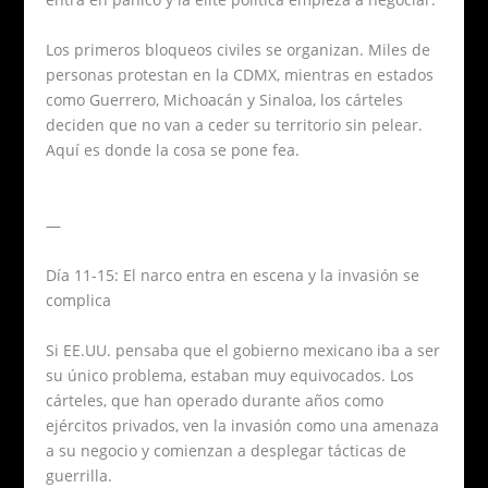
Los primeros bloqueos civiles se organizan. Miles de
personas protestan en la CDMX, mientras en estados
como Guerrero, Michoacán y Sinaloa, los cárteles
deciden que no van a ceder su territorio sin pelear.
Aquí es donde la cosa se pone fea.
—
Día 11-15: El narco entra en escena y la invasión se
complica
Si EE.UU. pensaba que el gobierno mexicano iba a ser
su único problema, estaban muy equivocados. Los
cárteles, que han operado durante años como
ejércitos privados, ven la invasión como una amenaza
a su negocio y comienzan a desplegar tácticas de
guerrilla.