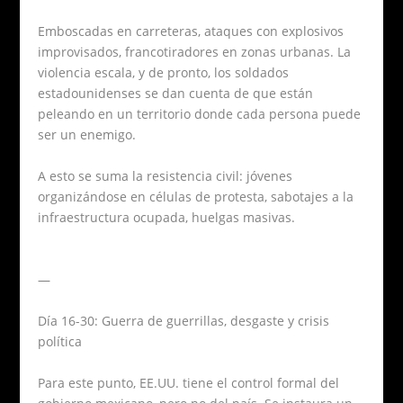
Emboscadas en carreteras, ataques con explosivos
improvisados, francotiradores en zonas urbanas. La
violencia escala, y de pronto, los soldados
estadounidenses se dan cuenta de que están
peleando en un territorio donde cada persona puede
ser un enemigo.
A esto se suma la resistencia civil: jóvenes
organizándose en células de protesta, sabotajes a la
infraestructura ocupada, huelgas masivas.
—
Día 16-30: Guerra de guerrillas, desgaste y crisis
política
Para este punto, EE.UU. tiene el control formal del