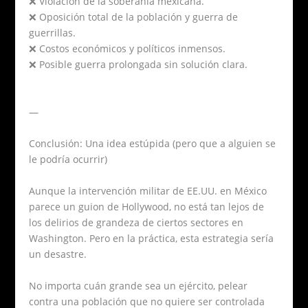
❌ Violación de la soberanía mexicana.
❌ Oposición total de la población y guerra de
guerrillas.
❌ Costos económicos y políticos inmensos.
❌ Posible guerra prolongada sin solución clara.
—
Conclusión: Una idea estúpida (pero que a alguien se
le podría ocurrir)
Aunque la intervención militar de EE.UU. en México
parece un guion de Hollywood, no está tan lejos de
los delirios de grandeza de ciertos sectores en
Washington. Pero en la práctica, esta estrategia sería
un desastre.
No importa cuán grande sea un ejército, pelear
contra una población que no quiere ser controlada