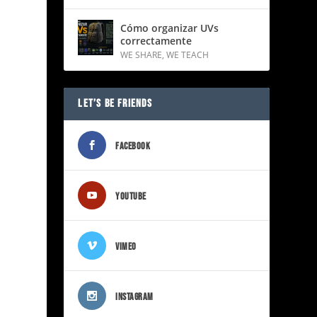
Cómo organizar UVs
correctamente
WE SHARE
,
WE TEACH
LET’S BE FRIENDS
FACEBOOK
YOUTUBE
VIMEO
INSTAGRAM