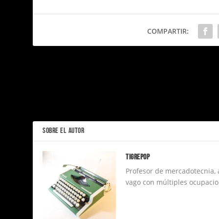
COMPARTIR:
¿Qué demonios está preguntando la gente en Google?
ANTERIOR
SOBRE EL AUTOR
Tigrepop
Profesor de mercadotecnia,
vago con múltiples ocupacio