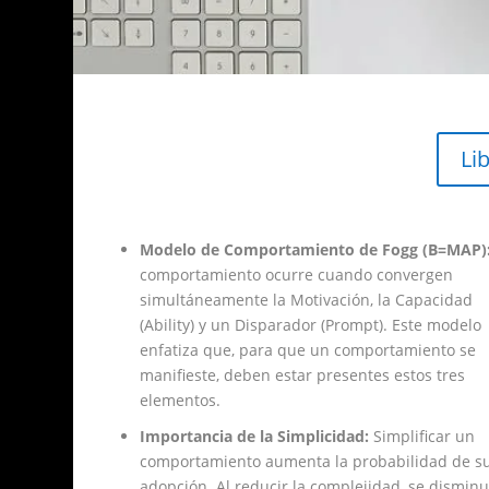
Li
Modelo de Comportamiento de Fogg (B=MAP)
comportamiento ocurre cuando convergen
simultáneamente la Motivación, la Capacidad
(Ability) y un Disparador (Prompt). Este modelo
enfatiza que, para que un comportamiento se
manifieste, deben estar presentes estos tres
elementos.
Importancia de la Simplicidad:
Simplificar un
comportamiento aumenta la probabilidad de s
adopción. Al reducir la complejidad, se disminu