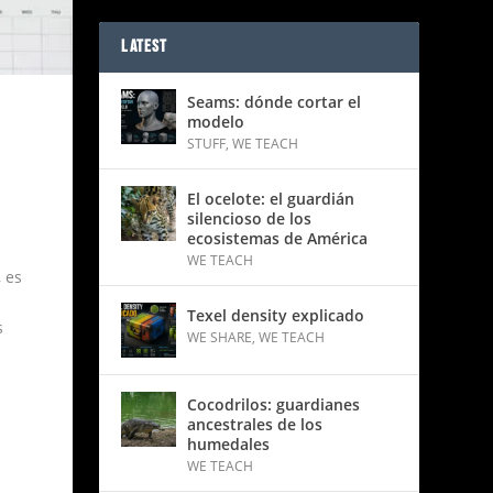
LATEST
Seams: dónde cortar el
modelo
STUFF
,
WE TEACH
El ocelote: el guardián
silencioso de los
ecosistemas de América
WE TEACH
, es
d
Texel density explicado
s
WE SHARE
,
WE TEACH
Cocodrilos: guardianes
ancestrales de los
humedales
WE TEACH