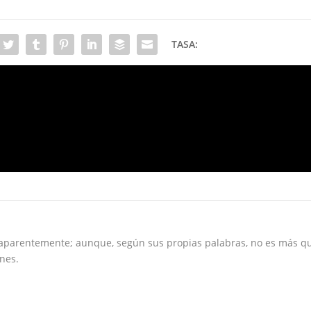
TASA:
PR
Rockstar retrasa GTA 6 hasta mayo de 2026: ¿vale 
 aparentemente; aunque, según sus propias palabras, no es más q
nes.