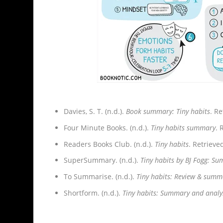
Davies, S. T. (n.d.).
Book summary: Tiny habits
. R
Four Minute Books. (n.d.).
Tiny habits summary
. 
Readers Books Club. (n.d.).
Tiny habits
. Retriev
SuperSummary. (n.d.).
Tiny habits by BJ Fogg: S
To Summarise. (n.d.).
Tiny habits: Review & summ
Shortform. (n.d.).
Tiny habits: Summary and analy