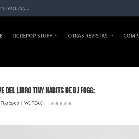
 El oscuro y...
E
TIGREPOP STUFF
OTRAS REVISTAS
COMP
 DEL LIBRO TINY HABITS DE BJ FOGG:
r
Tigrepop
|
WE TEACH
|