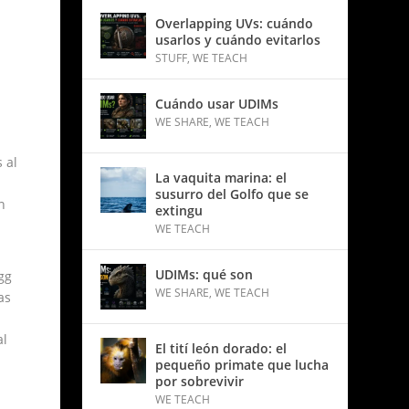
Overlapping UVs: cuándo
usarlos y cuándo evitarlos
STUFF
,
WE TEACH
Cuándo usar UDIMs
WE SHARE
,
WE TEACH
 al
La vaquita marina: el
susurro del Golfo que se
n
extingu
WE TEACH
UDIMs: qué son
gg
WE SHARE
,
WE TEACH
as
al
El tití león dorado: el
pequeño primate que lucha
por sobrevivir
WE TEACH