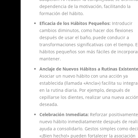
dependencia de la motivación, facilitando la
formación del hábito.
Eficacia de los Hábitos Pequeños:
Introducir
cambios diminutos, como hacer dos flexiones
después de usar el baño, puede conducir a
transformaciones significativas con el tiempo. E
hábitos pequeños son más fáciles de incorpora
mantener.
Anclaje de Nuevos Hábitos a Rutinas Existente
Asociar un nuevo hábito con una acción ya
establecida (llamada «Ancla») facilita su integr
en la rutina diaria. Por ejemplo, después de
cepillarse los dientes, realizar una nueva acció
deseada.
Celebración Inmediata:
Reforzar positivament
nuevo hábito inmediatamente después de reali
ayuda a consolidarlo. Gestos simples como deci
«¡Bien hecho!» pueden fortalecer la asociación