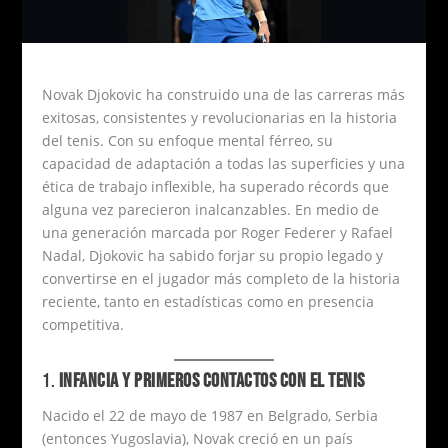
Novak Djokovic ha construido una de las carreras más
exitosas, consistentes y revolucionarias en la historia
del tenis. Con su enfoque mental férreo, su
capacidad de adaptación a todas las superficies y una
ética de trabajo inflexible, ha superado récords que
alguna vez parecieron inalcanzables. En medio de
una generación marcada por Roger Federer y Rafael
Nadal, Djokovic ha sabido forjar su propio legado y
convertirse en el jugador más completo de la historia
reciente, tanto en estadísticas como en presencia
competitiva.
1.
INFANCIA Y PRIMEROS CONTACTOS CON EL TENIS
Nacido el 22 de mayo de 1987 en Belgrado, Serbia
(entonces Yugoslavia), Novak creció en un país