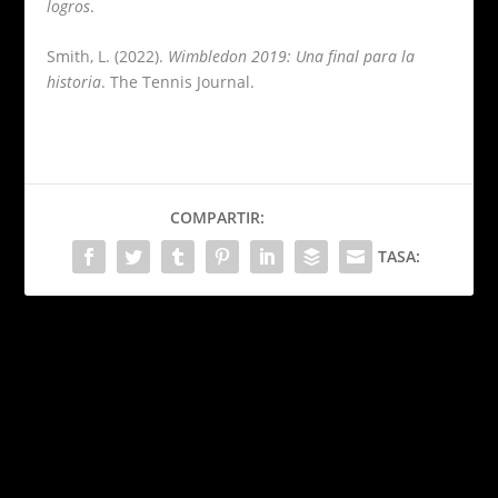
logros
.
Smith, L. (2022).
Wimbledon 2019: Una final para la
historia
. The Tennis Journal.
COMPARTIR:
TASA:
PRÓXIMO
Casio celebra 50 años de
innovación con el icónico
anillo de reloj
Cosas que no sabías de
Snoopy: El perro que
ANTERIOR
conquistó al mundo con
su imaginación.