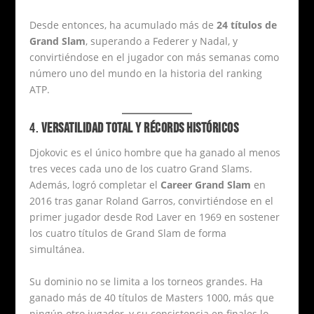
Desde entonces, ha acumulado más de
24 títulos de
Grand Slam
, superando a Federer y Nadal, y
convirtiéndose en el jugador con más semanas como
número uno del mundo en la historia del ranking
ATP.
4.
VERSATILIDAD TOTAL Y RÉCORDS HISTÓRICOS
Djokovic es el único hombre que ha ganado al menos
tres veces cada uno de los cuatro Grand Slams.
Además, logró completar el
Career Grand Slam
en
2016 tras ganar Roland Garros, convirtiéndose en el
primer jugador desde Rod Laver en 1969 en sostener
los cuatro títulos de Grand Slam de forma
simultánea.
Su dominio no se limita a los torneos grandes. Ha
ganado más de 40 títulos de Masters 1000, más que
ningún otro jugador, y su consistencia en finales lo