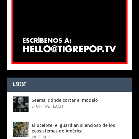
LATEST
Seams: dónde cortar el modelo
STUFF
,
WE TEACH
El ocelote: el guardián silencioso de los
ecosistemas de América
WE TEACH