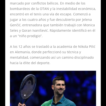
marcado por conflictos bélicos. En medio de los
bombardeos de la OTAN y la inestabilidad económica,
encontró en el tenis una vía de escape. Comenzó a
jugar a los cuatro años y fue descubierto por Jelena
Genčić, entrenadora que también trabajó con Monica
Seles y Goran Ivanišević. Rápidamente identificó en él
a un “niño prodigio”.
A los 12 años se trasladó a la academia de Nikola Pilić
en Alemania, donde perfeccionó su técnica y
mentalidad, comenzando así un camino disciplinado
hacia la élite del deporte.