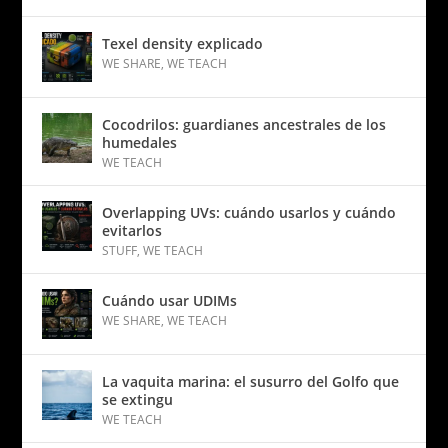
Texel density explicado
WE SHARE
,
WE TEACH
Cocodrilos: guardianes ancestrales de los
humedales
WE TEACH
Overlapping UVs: cuándo usarlos y cuándo
evitarlos
STUFF
,
WE TEACH
Cuándo usar UDIMs
WE SHARE
,
WE TEACH
La vaquita marina: el susurro del Golfo que
se extingu
WE TEACH