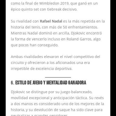
como la final de Wimbledon 2019, que ganó en un
épico quinto set con tiebreak decisivo.
Su rivalidad con
Rafael Nadal
es la más repetida en la
historia del tenis, con más de 50 enfrentamientos.
Mientras Nadal dominó en arcilla, Djokovic encontró
la forma de vencerlo incluso en Roland Garros, algo
que pocos han conseguido.
Ambas rivalidades elevaron el nivel competitivo del
circuito y ofrecieron a los aficionados una era
irrepetible de excelencia deportiva.
6.
ESTILO DE JUEGO Y MENTALIDAD GANADORA
Djokovic se distingue por su juego balanceado,
movilidad excepcional y anticipación táctica. Su revés
a dos manos es considerado uno de los mejores de la
historia, y su devolución de saque ha sido clave para
neutralizar a grandes servidores.