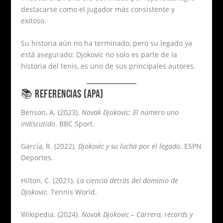
destacarse como el jugador más consistente y
exitoso.
Su historia aún no ha terminado, pero su legado ya
está asegurado: Djokovic no solo es parte de la
historia del tenis, es uno de sus principales autores.
📚 REFERENCIAS (APA)
Benson, A. (2023).
Novak Djokovic: El número uno
indiscutido
. BBC Sport.
García, R. (2022).
Djokovic y su lucha por el legado
. ESPN
Deportes.
Hilton, C. (2021).
La ciencia detrás del dominio de
Djokovic
. Tennis World.
Wikipedia. (2024).
Novak Djokovic – Carrera, récords y