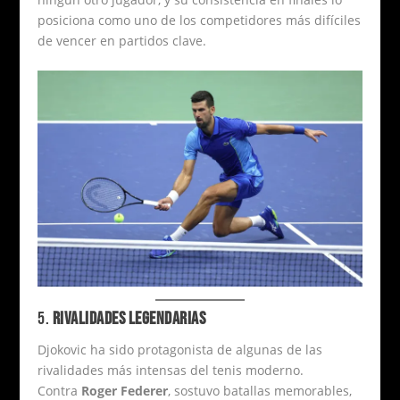
posiciona como uno de los competidores más difíciles
de vencer en partidos clave.
5.
RIVALIDADES LEGENDARIAS
Djokovic ha sido protagonista de algunas de las
rivalidades más intensas del tenis moderno.
Contra
Roger Federer
, sostuvo batallas memorables,