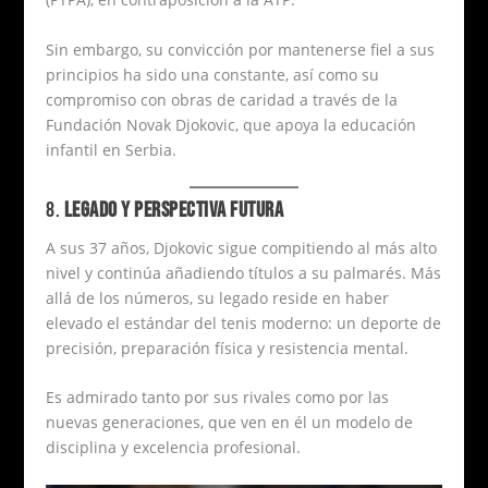
Sin embargo, su convicción por mantenerse fiel a sus
principios ha sido una constante, así como su
compromiso con obras de caridad a través de la
Fundación Novak Djokovic, que apoya la educación
infantil en Serbia.
8.
LEGADO Y PERSPECTIVA FUTURA
A sus 37 años, Djokovic sigue compitiendo al más alto
nivel y continúa añadiendo títulos a su palmarés. Más
allá de los números, su legado reside en haber
elevado el estándar del tenis moderno: un deporte de
precisión, preparación física y resistencia mental.
Es admirado tanto por sus rivales como por las
nuevas generaciones, que ven en él un modelo de
disciplina y excelencia profesional.