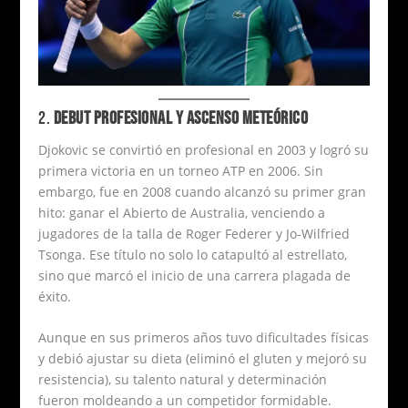
2.
DEBUT PROFESIONAL Y ASCENSO METEÓRICO
Djokovic se convirtió en profesional en 2003 y logró su
primera victoria en un torneo ATP en 2006. Sin
embargo, fue en 2008 cuando alcanzó su primer gran
hito: ganar el Abierto de Australia, venciendo a
jugadores de la talla de Roger Federer y Jo-Wilfried
Tsonga. Ese título no solo lo catapultó al estrellato,
sino que marcó el inicio de una carrera plagada de
éxito.
Aunque en sus primeros años tuvo dificultades físicas
y debió ajustar su dieta (eliminó el gluten y mejoró su
resistencia), su talento natural y determinación
fueron moldeando a un competidor formidable.