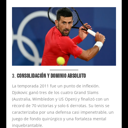
3.
CONSOLIDACIÓN Y DOMINIO ABSOLUTO
La temporada 2011 fue un punto de inflexión.
Djokovic ganó tres de los cuatro Grand Slams
(Australia, Wimbledon y US Open) y finalizó con un
récord de 70 victorias y solo 6 derrotas. Su tenis se
caracterizaba por una defensa casi impenetrable, un
juego de fondo quirúrgico y una fortaleza mental
inquebrantable.