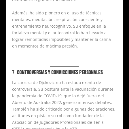
Además, ha sido pionero en el uso de técnicas
mentales, meditación, respiración consciente y
entrenamiento neurocognitivo. Su enfoque en la
fortaleza mental y el autocontrol lo han llevado a
lograr remontadas imposibles y mantener la calma
en momentos de máxima presión.
7.
CONTROVERSIAS Y CONVICCIONES PERSONALES
La carrera de Djokovic no ha estado exenta de
controversia. Su postura ante la vacunación durante
la pandemia de COVID-19, que lo dejó fuera del
Abierto de Australia 2022, generó intensos debates.
También ha sido criticado por algunas declaraciones,
actitudes en pista o su rol como fundador de la
Asociación de Jugadores Profesionales de Tenis
(PTPA), en contraposición a la ATP.