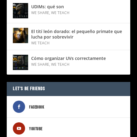
UDIMs: qué son
WE SHARE
,
WE TEACH
El tití león dorado: el pequeño primate que
lucha por sobrevivir
WE TEACH
Cómo organizar UVs correctamente
WE SHARE
,
WE TEACH
LET’S BE FRIENDS
FACEBOOK
YOUTUBE